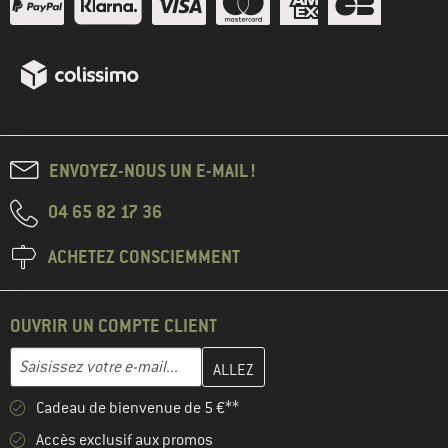
ENVOYEZ-NOUS UN E-MAIL !
04 65 82 17 36
ACHETEZ CONSCIEMMENT
OUVRIR UN COMPTE CLIENT
Entrez votre adresse e-mail ici et créez votre compte client à la 
Adresse e-mail
Cadeau de bienvenue de 5 €**
Accès exclusif aux promos