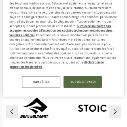
des fonctions médias sociaux. Cela permet également à nos partenaires de
médias sociaux, de publicité et d'analyse de s'informer sur la manière dont
vous utilisez notre site web; certains de ces partenaires sont situés dans des
pays tiers sans garanties suffisantes pour protéger vos données, par exemple
Jusqu'à -47 %
contre l'accès par les autorités. En cliquant sur « Tout sélectionner », vous
-45 %
-57
Remise
Remise
Rem
acceptez que nous procédions de cette manière.
Si vous ne souhaitez pas
accepter les cookies à l’exception des cookies techniquement nécessaires,
QUE
MARQUE
MARQUE
C
STOIC
STOIC
veuillez cliquer ici
. Cependant, vous pouvez modifier vos paramètres de
Article
Article
Article
ating Mat
NijakSt. II Sleeping Mat
NjavveSt. 2P
Harnosan
cookies à tout moment dans « Paramètres » et sélectionner certaines
up
Product group
Product group
Product
camping
Matelas de camping
Tente 2 places
Housse 
catégories. Votre consentement est volontaire, n’est pas nécessaire pour
ix
ix réduit
Prix
Prix réduit
Prix
Prix réduit
artir de
149,95 €
à partir de
299,95 €
164,97 €
9,95 
l’utilisation de ce site et peut être révoqué ou accordé pour la première fois à
 €
84,77 €
tout moment dans « Paramètres des cookies », qui se trouve dans la partie
inférieure de notre site. Vous trouverez plus d'informations, également sur les
risques des transferts vers des pays tiers, dans notre
déclaration de
4,0
(
1
)
protection des données
.
,4
(
14
)
4,3
(
23
)
PARAMÈTRES
TOUT SÉLECTIONNER
MARQUES PRINCIPALES