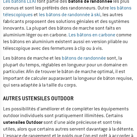
bâtons de randonnée
Les bâtons LEKI
font partie des
les plus
connus et sont les préférés des randonneurs. Outre
les bâtons
télescopiques
et
les bâtons de randonnée à ski
, les autres
fabricants proposent des solutions géniales et des systèmes
innovants. La plupart des bâtons de marche sont faits en
aluminium léger ou en carbone.
Les bâtons en carbone
comme
les bâtons en aluminium existent aussi en version pliable ou
télescopique avec des fermetures à clip ou à vis.
Les bâtons de marche et les
bâtons de randonnée
sont, la
plupart du temps, réglables en longueur pour un domaine en
particulier. Afin de trouver le bâton de marche optimal, il est
important de calculer auparavant la longueur de bâton requise,
qui sera adaptée à la taille du corps.
AUTRES USTENSILES OUTDOOR
Les possibilités d'améliorer et de compléter les équipements
outdoor individuels sont pratiquement illimitées. Certains
ustensiles Outdoor
sont d'une aide précieuse et sont très
utiles, alors que certains autres servent davantage à la détente.
L'espace de rangement et le poids que l'on est prêt à accorder à