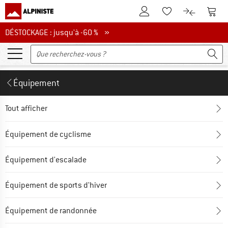
Vers le compte client
Vers 
Vers la liste d'env
Vers le com
DÉSTOCKAGE : jusqu'à -60 %
DÉSTOCKAGE : jusqu'à -60 % »
Équipement
Tout afficher
Équipement de cyclisme
Équipement d'escalade
Équipement de sports d'hiver
Équipement de randonnée