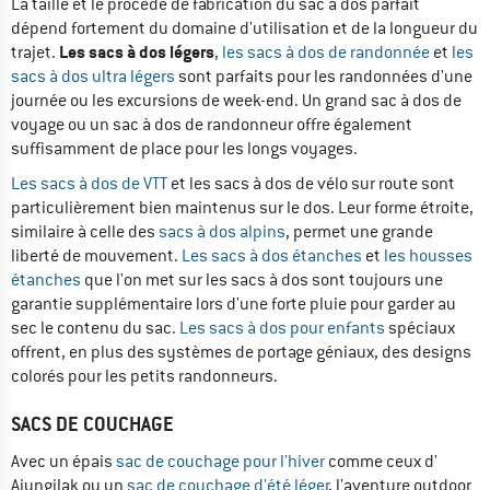
La taille et le procédé de fabrication du sac à dos parfait
dépend fortement du domaine d'utilisation et de la longueur du
Les sacs à dos légers
trajet.
,
les sacs à dos de randonnée
et
les
sacs à dos ultra légers
sont parfaits pour les randonnées d'une
journée ou les excursions de week-end. Un grand sac à dos de
voyage ou un sac à dos de randonneur offre également
suffisamment de place pour les longs voyages.
Les sacs à dos de VTT
et les sacs à dos de vélo sur route sont
particulièrement bien maintenus sur le dos. Leur forme étroite,
similaire à celle des
sacs à dos alpins
, permet une grande
liberté de mouvement.
Les sacs à dos étanches
et
les housses
étanches
que l'on met sur les sacs à dos sont toujours une
garantie supplémentaire lors d'une forte pluie pour garder au
sec le contenu du sac.
Les sacs à dos pour enfants
spéciaux
offrent, en plus des systèmes de portage géniaux, des designs
colorés pour les petits randonneurs.
SACS DE COUCHAGE
Avec un épais
sac de couchage pour l'hiver
comme ceux d'
Ajungilak ou un
sac de couchage d'été léger
, l'aventure outdoor