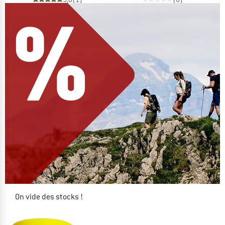
On vide des stocks !
JUSQU'À -60 %