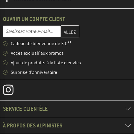
OUVRIR UN COMPTE CLIENT
Entrez votre adresse e-mail ici et créez votre compte client à la 
Adresse e-mail
Cadeau de bienvenue de 5 €**
Accès exclusif aux promos
Ajout de produits à la liste d'envies
Surprise d'anniversaire
SERVICE CLIENTÈLE
À PROPOS DES ALPINISTES