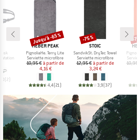
Jusqu'à -65 %
-75 %
-75
Remise
Remise
Rem
UE
MARQUE
MARQUE
MAR
A
HEBER PEAK
STOIC
HEB
Article
Article
Article
Mask
PignoliaHe. Terry Lite
SandvikSt. DryTec Towel
Pignolia
up
Product group
Product group
Produc
natation
Serviette microfibre
Serviette microfibre
Serviet
ix
Prix
Prix réduit
Prix
Prix réduit
 €
10,95 €
à partir de
12,95 €
à partir de
10,95 
4,16 €
3,24 €
3,0
(
2
)
4,4
(
21
)
3,9
(
37
)