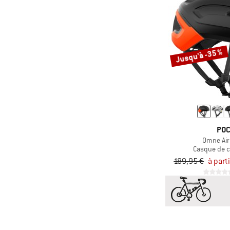
Jusqu'à -35 %
PO
Omne Air
Casque de 
189,95 €
à part