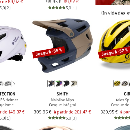
ir de 69,97 €
99,95 €
69,97 €
5,0
(2)
5,0
(1)
On vide des s
JUSQU'À -6
LE DÉSTOC
Jusqu'à -35 %
Jusqu'à -37 %
TECTION
SMITH
GI
MIPS Helmet
Mainline Mips
Aries Sp
cyclisme
Casque intégral
Casque de
ir de 149,37 €
309,95 €
à partir de 201,47 €
329,95 €
à par
5,0
(1)
5,0
(3)