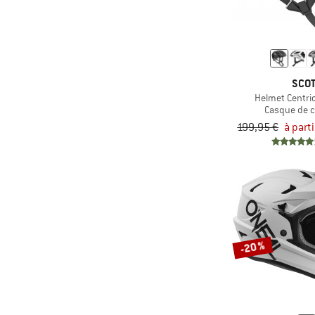
SCO
Helmet Centric
Casque de 
199,95 €
à part
-20 %