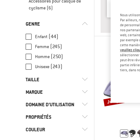
Accessoires pour casque de
cyclisme
(6)
Nous utilison
Par ailleurs
GENRE
RÉ
ADU
de personnali
nos partenair
web; certain
(44)
Enfant
par exemple c
cette manièr
(245)
Femme
veuillez cliqu
sélectionner 
(250)
Homme
peut être rév
partie inféri
(243)
Unisexe
tiers, dans n
TAILLE
MARQUE
UNI
XXS
XS
S
M
Jusqu'à -30 %
DOMAINE D'UTILISATION
L
XL
XXL
45 CM
PROPRIÉTÉS
(29)
Bikepacking
46 CM
47 CM
48 CM
49 CM
(295)
Cyclisme
(25)
ABUS
COULEUR
(2)
Coupe-vent
50 CM
51 CM
52 CM
53 CM
(20)
Downhill
(27)
Alpina
(23)
Feu arrière