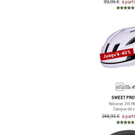
99,95 €
à part
(1)
Petzl
(23)
POC
(13)
Scott
(19)
Smith
(1)
Spektrum
Jusqu'à -40 %
(14)
Sweet Protection
(1)
Tatonka
(8)
TSG
(40)
Uvex
(2)
VAN RYSEL
SWEET PRO
Falconer 2VI 
(3)
Vaude
Casque de 
248,95 €
à part