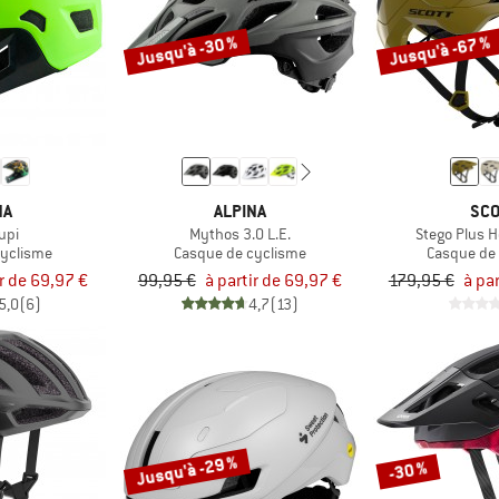
Jusqu'à -30 %
Jusqu'à -67 %
NA
ALPINA
SCO
upi
Mythos 3.0 L.E.
Stego Plus 
cyclisme
Casque de cyclisme
Casque de
ir de 69,97 €
99,95 €
à partir de 69,97 €
179,95 €
à par
5,0
(6)
4,7
(13)
Jusqu'à -29 %
-30 %