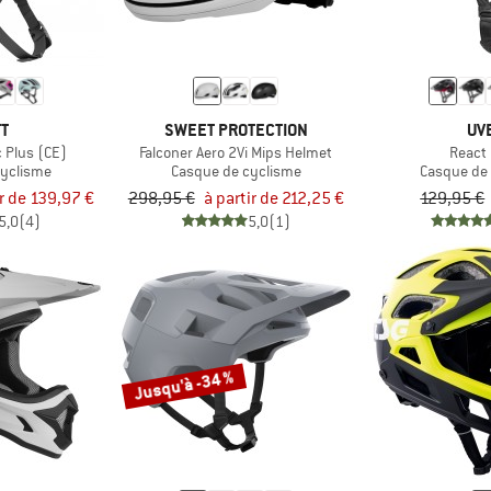
TT
SWEET PROTECTION
UV
 Plus (CE)
Falconer Aero 2Vi Mips Helmet
React
cyclisme
Casque de cyclisme
Casque de
ir de 139,97 €
298,95 €
à partir de 212,25 €
129,95 €
5,0
(4)
5,0
(1)
Jusqu'à -34 %