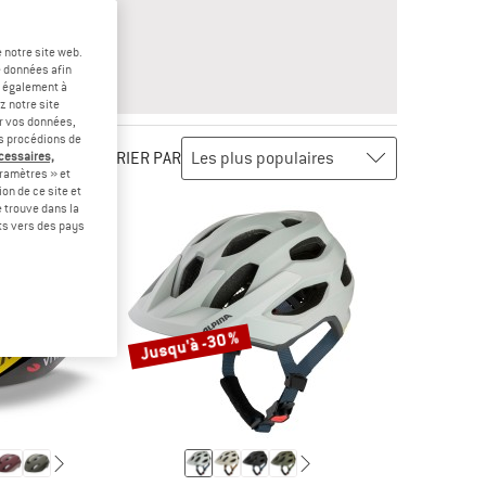
 notre site web.
e données afin
t également à
z notre site
er vos données,
us procédions de
TRIER PAR
écessaires,
ramètres » et
on de ce site et
 trouve dans la
rts vers des pays
Jusqu'à -30 %