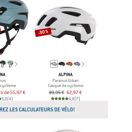
-30 %
INA
ALPINA
nus
Paranus Urban
 cyclisme
Casque de cyclisme
tir de 55,97 €
89,95 €
62,97 €
5,0
(4)
4,9
(7)
REZ LES CALCULATEURS DE VÉLO!