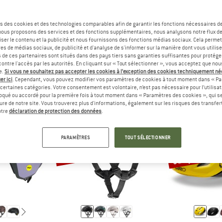
s des cookies et des technologies comparables afin de garantir les fonctions nécessaires de
, nous proposons des services et des fonctions supplémentaires, nous analysons notre flux d
PONSE
RÉPONSE
LTE
ENFANT
ser le contenu et la publicité et nous fournissons des fonctions médias sociaux. Cela perme
es de médias sociaux, de publicité et d'analyse de s'informer sur la manière dont vous utilise
s de ces partenaires sont situés dans des pays tiers sans garanties suffisantes pour protég
ontre l'accès par les autorités. En cliquant sur « Tout sélectionner », vous acceptez que no
e.
Si vous ne souhaitez pas accepter les cookies à l’exception des cookies techniquement n
er ici
. Cependant, vous pouvez modifier vos paramètres de cookies à tout moment dans « Pa
certaines catégories. Votre consentement est volontaire, n’est pas nécessaire pour l’utilisati
oqué ou accordé pour la première fois à tout moment dans « Paramètres des cookies », qui se
eure de notre site. Vous trouverez plus d'informations, également sur les risques des transfe
otre
déclaration de protection des données
.
PARAMÈTRES
TOUT SÉLECTIONNER
Jusqu'à -37 %
-30 %