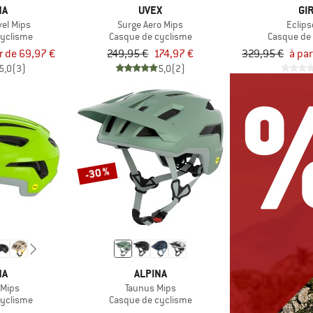
NA
UVEX
GI
vel Mips
Surge Aero Mips
Eclips
cyclisme
Casque de cyclisme
Casque de
ir de 69,97 €
249,95 €
174,97 €
329,95 €
à par
5,0
(3)
5,0
(2)
-30 %
NA
ALPINA
 Mips
Taunus Mips
cyclisme
Casque de cyclisme