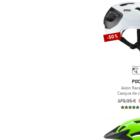
-50 %
PO
Axion Rac
Casque de 
179,95 €