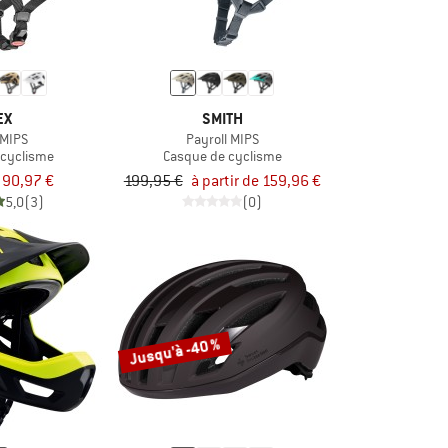
EX
SMITH
 MIPS
Payroll MIPS
 cyclisme
Casque de cyclisme
90,97 €
199,95 €
à partir de 159,96 €
5,0
(3)
(0)
Jusqu'à -40 %