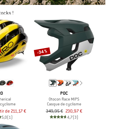
tocks !
0 %
KAGE
-34 %
RO
POC
herical
Otocon Race MIPS
 cyclisme
Casque de cyclisme
tir de 211,17 €
349,95 €
230,97 €
5,0
(1)
4,7
(3)