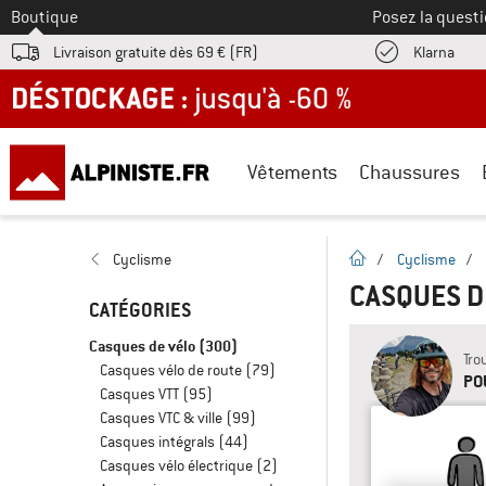
Vers le
Boutique
Posez la questi
Trouv
Livraison gratuite dès 69 € (FR)
Klarna
DÉSTOCKAGE : jusqu'à -60 %
Vêtements
Chaussures
Page d'accueil
Cyclisme
/
Cyclisme
/
CASQUES D
CATÉGORIES
Casques de vélo
(300)
Tro
Casques vélo de route
(79)
PO
Casques VTT
(95)
Casques VTC & ville
(99)
Casques intégrals
(44)
Casques vélo électrique
(2)