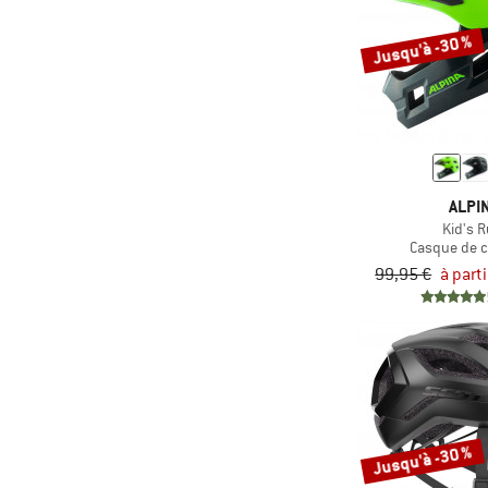
Jusqu'à -30 %
ALPI
Kid's R
Casque de 
99,95 €
à part
Jusqu'à -30 %