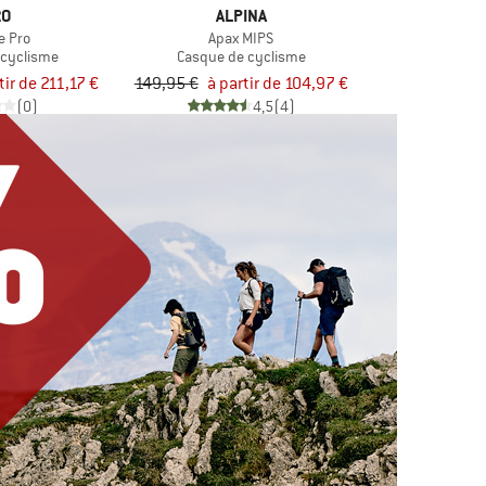
RO
ALPINA
e Pro
Apax MIPS
 cyclisme
Casque de cyclisme
tir de 211,17 €
149,95 €
à partir de 104,97 €
(0)
4,5
(4)