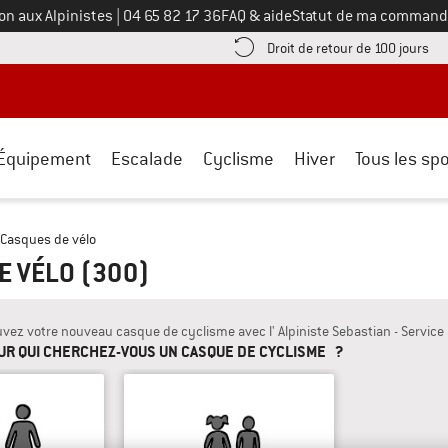
Appelez-nous au
on aux Alpinistes
|
04 65 82 17 36
FAQ & aide
Statut de ma command
e les informations de paiement ici ! Ouvre une boîte d'information
Tro
Droit de retour de 100 jours
Équipement
Escalade
Cyclisme
Hiver
Tous les spo
Casques de vélo
E VÉLO
(300)
uvez votre nouveau casque de cyclisme avec l' Alpiniste Sebastian - Service
UR QUI CHERCHEZ-VOUS UN CASQUE DE CYCLISME ?