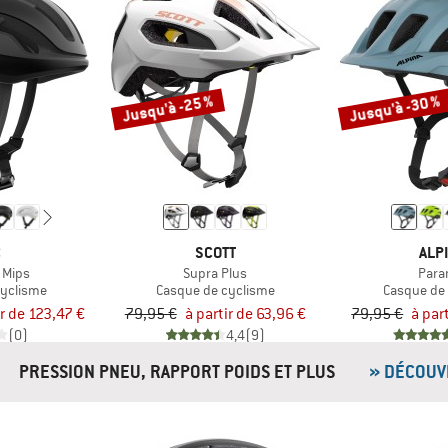
Jusqu'à -25 %
Jusqu'à -30 %
C
SCOTT
ALP
 Mips
Supra Plus
Para
cyclisme
Casque de cyclisme
Casque de
ir de 123,47 €
79,95 €
à partir de 63,96 €
79,95 €
à par
(0)
4,4
(9)
PRESSION PNEU, RAPPORT POIDS ET PLUS
» DÉCOUV