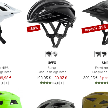
Jusqu'à -35 %
-30 %
C
UVEX
SMI
e MIPS
Surge
Forefron
cyclisme
Casque de cyclisme
Casque de
89,98 €
199,95 €
139,97 €
269,95 €
à par
5,0
(1)
4,0
(1)