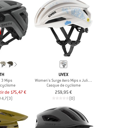
TH
UVEX
t 3 Mips
Women's Surge Aero Mips x Julia Schuler
 cyclisme
Casque de cyclisme
tir de 175,47 €
259,95 €
4,7
(3)
(0)