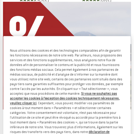
Nous utilisons des cookies et des technologies comparables afin de garantir
les fonctions nécessaires de notre site web. Par ailleurs, nous proposons des
services et des fonctions supplémentaires, nous analysons notre flux de
données afin de personnaliser le contenu et la publicité et nous fournissons
des fonctions médias sociaux. Cela permet également à nos partenaires de
médias sociaux, de publicité et d'analyse de s'informer sur la manière dont
vous utilisez notre site web; certains de ces partenaires sont situés dans des
pays tiers sans garanties suffisantes pour protéger vos données, par exemple
contre l'accès par les autorités. En cliquant sur « Tout sélectionner », vous
acceptez que nous procédions de cette manière.
Si vous ne souhaitez pas
accepter les cookies à l’exception des cookies techniquement nécessaires,
veuillez cliquer ici
. Cependant, vous pouvez modifier vos paramètres de
cookies à tout moment dans « Paramètres » et sélectionner certaines
catégories. Votre consentement est volontaire, n’est pas nécessaire pour
On vide des stocks !
l’utilisation de ce site et peut être révoqué ou accordé pour la première fois à
tout moment dans « Paramètres des cookies », qui se trouve dans la partie
JUSQU'À -60 %
inférieure de notre site. Vous trouverez plus d'informations, également sur les
risques des transferts vers des pays tiers, dans notre
déclaration de