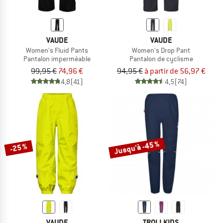
VAUDE
VAUDE
Women's Fluid Pants
Women's Drop Pant
Pantalon imperméable
Pantalon de cyclisme
99,95 €
74,96 €
94,95 €
à partir de 56,97 €
4,8
(41)
4,5
(74)
Jusqu'à -45 %
-25 %
VAUDE
TROLLKIDS