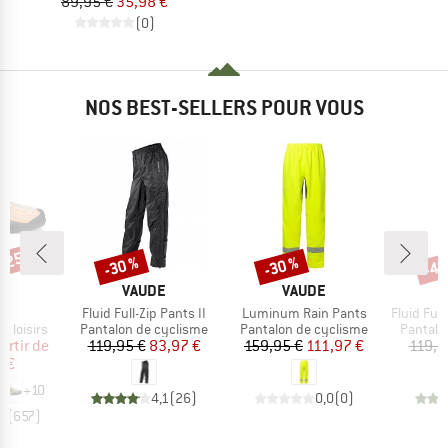
89,95 €
35,98 €
(0)
NOS BEST-SELLERS POUR VOUS
 -25 %
-30 %
-30 %
-40
Remise
Remise
Rem
UE
MARQUE
MARQUE
PA
VAUDE
VAUDE
e
Article
Article
Article
o
Fluid Full-Zip Pants II
Luminum Rain Pants
Fluid Full
p
Product group
Product group
Product
 loisirs
Pantalon de cyclisme
Pantalon de cyclisme
Pantalo
ix
ix réduit
Prix
Prix réduit
Prix
Prix réduit
artir de
119,95 €
83,97 €
159,95 €
111,97 €
119,9
 €
+
10
4,1
(
26
)
0,0
(
0
)
,8
(
657
)