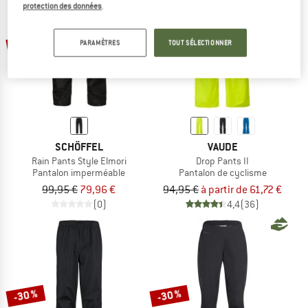
protection des données
.
LE DÉSTOCKAGE
Jusqu'à -35 %
-20 %
PARAMÈTRES
TOUT SÉLECTIONNER
SCHÖFFEL
VAUDE
Rain Pants Style Elmori
Drop Pants II
Pantalon imperméable
Pantalon de cyclisme
99,95 €
79,96 €
94,95 €
à partir de 61,72 €
(0)
4,4
(36)
-30 %
-30 %