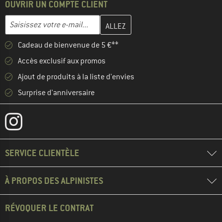
OUVRIR UN COMPTE CLIENT
Entrez votre adresse e-mail ici et créez votre compte client à la 
Adresse e-mail
Cadeau de bienvenue de 5 €**
Accès exclusif aux promos
Ajout de produits à la liste d'envies
Surprise d'anniversaire
SERVICE CLIENTÈLE
À PROPOS DES ALPINISTES
RÉVOQUER LE CONTRAT