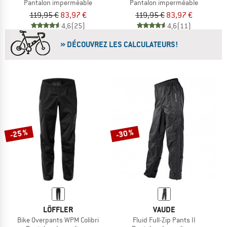
Pantalon imperméable
Pantalon imperméable
119,95 €
83,97 €
119,95 €
83,97 €
4,6
(25)
4,6
(11)
» DÉCOUVREZ LES CALCULATEURS!
-25 %
-30 %
LÖFFLER
VAUDE
Bike Overpants WPM Colibri
Fluid Full-Zip Pants II