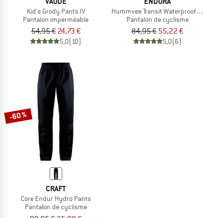
VAUDE
ENDURA
Kid's Grody Pants IV
Hummvee Transit Waterproof Trouse
Pantalon imperméable
Pantalon de cyclisme
54,95 €
24,73 €
84,95 €
55,22 €
5,0
(10)
5,0
(6)
-60 %
CRAFT
Core Endur Hydro Pants
Pantalon de cyclisme