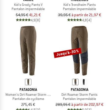
Kid's Grody Pants V
Kid's Trondheim Pants
Pantalon imperméable
Pantalon imperméable
54,95 €
41,21 €
39,95 €
à partir de 21,97 €
4,9
(8)
4,8
(4)
Jusqu'à -30 %
PATAGONIA
PATAGONIA
Women's Dirt Roamer Storm Pants
Dirt Roamer Storm Pants
Pantalon de cyclisme
Pantalon imperméable
275,45 €
289,95 €
à partir de 202,97 €
4,5
(2)
5,0
(2)