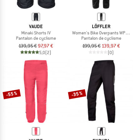
VAUDE
LÖFFLER
Minaki Shorts IV
Women's Bike Overpants WPM Colibr
Pantalon de cyclisme
Pantalon de cyclisme
139,95 €
97,97 €
199,95 €
139,97 €
5,0
(2)
(0)
-55 %
-35 %