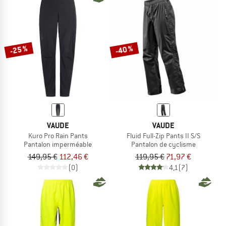
-25 %
-40 %
VAUDE
VAUDE
Kuro Pro Rain Pants
Fluid Full-Zip Pants II S/S
Pantalon imperméable
Pantalon de cyclisme
149,95 €
112,46 €
119,95 €
71,97 €
(0)
4,1
(7)