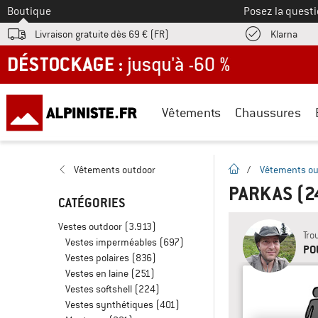
Vers le
Boutique
Posez la questi
Trouv
Livraison gratuite dès 69 € (FR)
Klarna
DÉSTOCKAGE : jusqu'à -60 %
Vêtements
Chaussures
Page d'accueil
Vêtements outdoor
/
Vêtements ou
PARKAS
(2
CATÉGORIES
Vestes outdoor
(3.913)
Tro
Vestes imperméables
(697)
PO
Vestes polaires
(836)
Vestes en laine
(251)
Vestes softshell
(224)
Vestes synthétiques
(401)