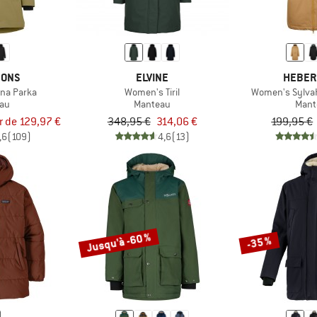
SONS
ELVINE
HEBER
na Parka
Women's Tiril
Women's SylvaH
au
Manteau
Mant
ir de 129,97 €
348,95 €
314,06 €
199,95 €
,6
(109)
4,6
(13)
Jusqu'à -60 %
-35 %