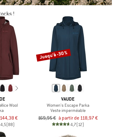
tocks !
0 %
KAGE
Jusqu'à -30 %
DE
VAUDE
llice Wool
Women's Escape Parka
ka
Veste imperméable
144,38 €
169,95 €
à partir de 118,97 €
4,5
(88)
4,7
(12)