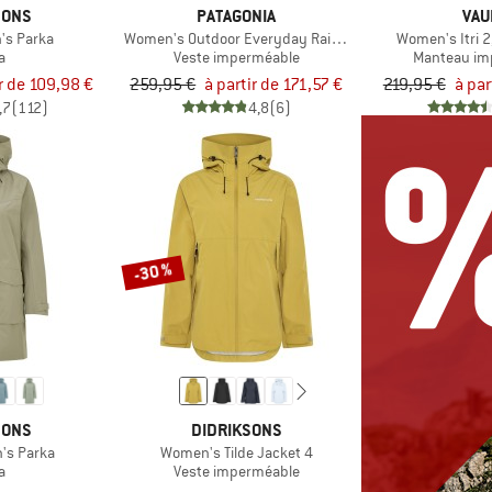
SONS
PATAGONIA
VAU
's Parka
Women's Outdoor Everyday Rain Jacket
Women's Itri 2
a
Veste imperméable
Manteau im
ir de 109,98 €
259,95 €
à partir de 171,57 €
219,95 €
à par
,7
(112)
4,8
(6)
-30 %
SONS
DIDRIKSONS
's Parka
Women's Tilde Jacket 4
a
Veste imperméable