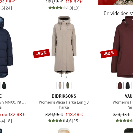
24,98 €
169,95 €
118,97 €
4,6
(24)
4,0
(10)
On vide des s
JUSQU'À -6
LE DÉSTOC
-55 %
-62 %
C
DIDRIKSONS
VAU
 MMXX. Pitea Parka
Women's Alicia Parka Long 3
Women's Pe
a
Parka
Par
ir de 132,98 €
329,95 €
148,48 €
379,95 €
4,4
(18)
4,6
(25)