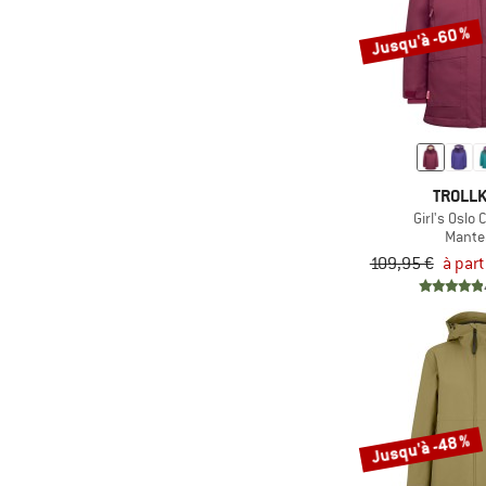
(6)
Maier Sports
Jusqu'à -60 %
(1)
Maloja
(1)
Mamalila
(7)
Mazine
(1)
Mountain Equipment
(1)
Namuk
TROLLK
Girl's Oslo 
(2)
Napapijri
Mante
(2)
Norrøna
109,95 €
à part
(2)
Passenger
(10)
Patagonia
(2)
Peak Performance
(2)
Protest
(1)
Reiff
Jusqu'à -48 %
(3)
Reima