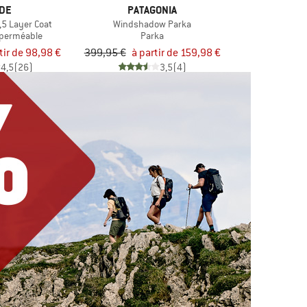
DE
PATAGONIA
,5 Layer Coat
Windshadow Parka
perméable
Parka
tir de 98,98 €
399,95 €
à partir de 159,98 €
4,5
(26)
3,5
(4)