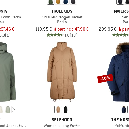
NIA
TROLLKIDS
MAIER 
 Down Parka
Kid's Gudvangen Jacket
Sen
au
Parka
Par
297,46 €
119,95 €
à partir de 47,98 €
299,95 €
à par
5,0
(1)
4,6
(18)
-10 %
P
SELFHOOD
THE NOR
ct Jacket Fix Hood
Women's Long Puffer
McMurdo