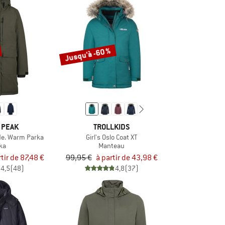
Jusqu'à -60 %
 PEAK
TROLLKIDS
e. Warm Parka
Girl's Oslo Coat XT
ka
Manteau
rtir de 87,48 €
99,95 €
à partir de 43,98 €
4,5
(48)
4,8
(37)