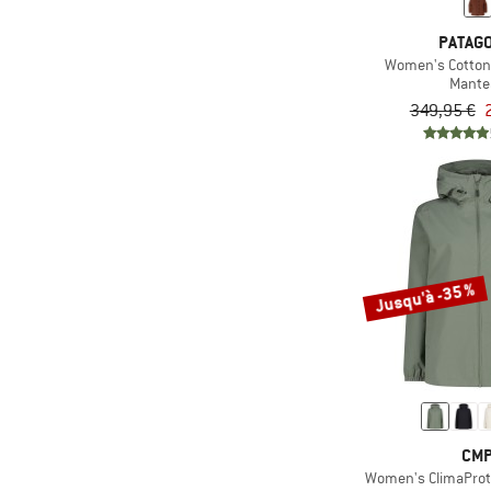
(22)
Vaude
PATAGO
(3)
Volcom
Women's Cotton
Mante
(1)
WHEAT
349,95 €
(9)
Whistler
(1)
ZIG ZAG
(2)
Zimtstern
Jusqu'à -35 %
CM
Women's ClimaProte