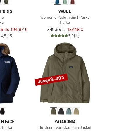
SPORTS
VAUDE
ne
Women's Padum 3in1 Parka
ka
Parka
tir de 194,97 €
349,95 €
157,48 €
4,5
(15)
5,0
(1)
Jusqu'à -30 %
TH FACE
PATAGONIA
 Parka
Outdoor Everyday Rain Jacket