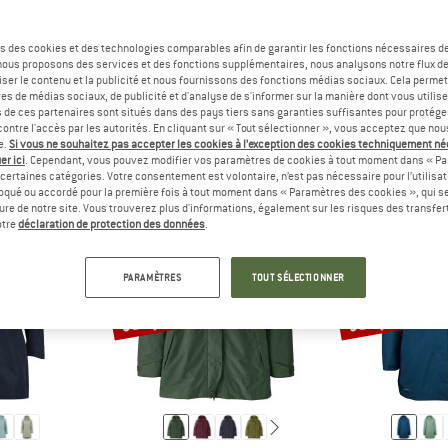
s des cookies et des technologies comparables afin de garantir les fonctions nécessaires de
, nous proposons des services et des fonctions supplémentaires, nous analysons notre flux d
PONSE
RÉPONSE
R
MME
HOMME
E
ser le contenu et la publicité et nous fournissons des fonctions médias sociaux. Cela perme
es de médias sociaux, de publicité et d'analyse de s'informer sur la manière dont vous utilise
s de ces partenaires sont situés dans des pays tiers sans garanties suffisantes pour protég
ontre l'accès par les autorités. En cliquant sur « Tout sélectionner », vous acceptez que no
e.
Si vous ne souhaitez pas accepter les cookies à l’exception des cookies techniquement n
er ici
. Cependant, vous pouvez modifier vos paramètres de cookies à tout moment dans « Pa
certaines catégories. Votre consentement est volontaire, n’est pas nécessaire pour l’utilisati
oqué ou accordé pour la première fois à tout moment dans « Paramètres des cookies », qui se
eure de notre site. Vous trouverez plus d'informations, également sur les risques des transfe
otre
déclaration de protection des données
.
PARAMÈTRES
TOUT SÉLECTIONNER
Jusqu'à -34 %
Jusqu'à -55 %