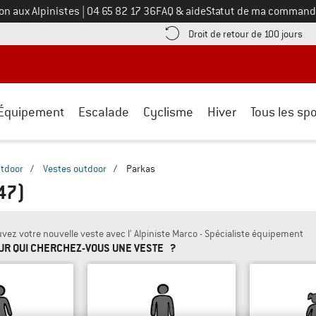
Appelez-nous au
on aux Alpinistes
|
04 65 82 17 36
FAQ & aide
Statut de ma command
e les informations de paiement ici ! Ouvre une boîte d'information
Tro
Droit de retour de 100 jours
Équipement
Escalade
Cyclisme
Hiver
Tous les spo
tdoor
/
Vestes outdoor
/
Parkas
47)
uvez votre nouvelle veste avec l' Alpiniste Marco - Spécialiste équipement
UR QUI CHERCHEZ-VOUS UNE VESTE ?