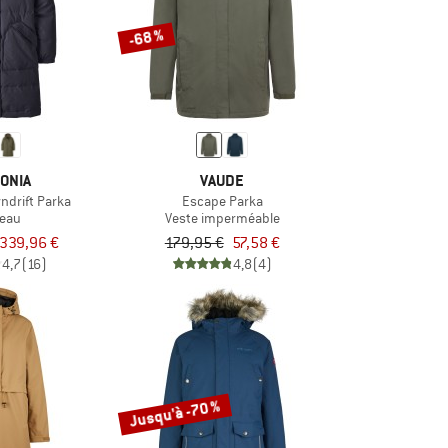
-68 %
ONIA
VAUDE
drift Parka
Escape Parka
eau
Veste imperméable
339,96 €
179,95 €
57,58 €
4,7
(16)
4,8
(4)
Jusqu'à -70 %