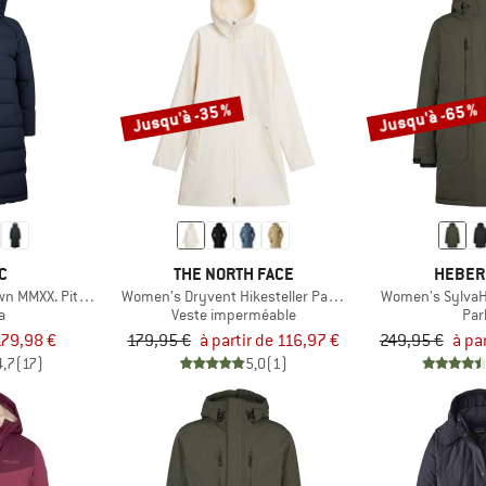
Jusqu'à -35 %
Jusqu'à -65 %
C
THE NORTH FACE
HEBER
 MMXX. Pitea Long Parka
Women's Dryvent Hikesteller Parka
Women's SylvaH
a
Veste imperméable
Par
179,98 €
179,95 €
à partir de 116,97 €
249,95 €
à pa
4,7
(17)
5,0
(1)