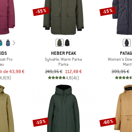
-55 %
-15 %
IDS
HEBER PEAK
PATAG
Coat Pro
SylvaHe. Warm Parka
Women's Down
au
Parka
Mant
ir de 43,98 €
249,95 €
112,48 €
399,95 €
4,9
(9)
4,8
(41)
-60 %
-10 %