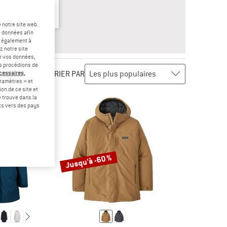
 notre site web.
e données afin
ÉPONSE
NFANT
t également à
z notre site
er vos données,
us procédions de
TRIER PAR
écessaires,
ramètres » et
on de ce site et
 trouve dans la
rts vers des pays
Jusqu'à -60 %