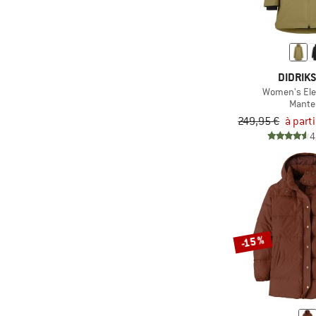
(3)
Revolution
(1)
Rip Curl
(1)
Röhnisch
DIDRIK
(2)
Roxy
Women's Ele
(2)
Save the Duck
Mante
249,95 €
à part
(10)
Schöffel
4
(1)
Scott
(4)
Selfhood
(1)
Sherpa
(5)
Stoic
(11)
The North Face
-15 %
(1)
Timberland
(5)
Trollkids
(2)
TWOTHIRDS