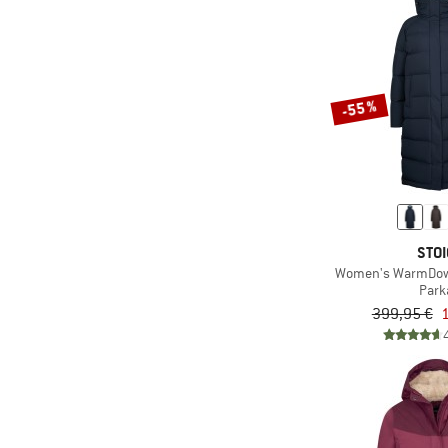
(7)
Helly Hansen
(1)
Horsefeathers
(2)
Houdini
-55 %
(1)
Iriedaily
(1)
Isbjörn
(2)
Jack Wolfskin
(3)
Jeanne Baret
(3)
Kamik
STOI
Women's WarmDown
(4)
Kari Traa
Park
(2)
killtec
399,95 €
KnowledgeCotton
(6)
Apparel
(3)
K-Way
(1)
Lundhags