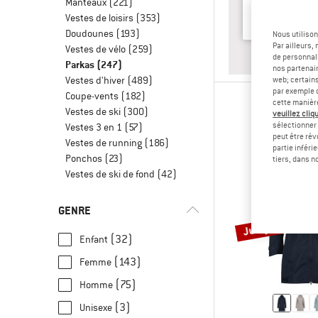
Manteaux
(221)
Vestes de loisirs
(353)
Doudounes
(193)
Nous utilison
Par ailleurs
Vestes de vélo
(259)
RÉ
FE
de personnali
Parkas
(247)
nos partenair
Vestes d'hiver
(489)
web; certain
par exemple c
Coupe-vents
(182)
cette manièr
Vestes de ski
(300)
veuillez cliqu
sélectionner 
Vestes 3 en 1
(57)
peut être rév
Vestes de running
(186)
partie inféri
Ponchos
(23)
tiers, dans n
Vestes de ski de fond
(42)
GENRE
Jusqu'à -50 %
(32)
Enfant
(143)
Femme
(75)
Homme
(3)
Unisexe