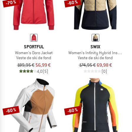
-70 %
-60 %
SPORTFUL
SWIX
Women's Doro Jacket
Women's Infinity Hybrid Insulated 
Veste de ski de fond
Veste de ski de fond
189,95 €
56,99 €
174,95 €
69,98 €
4,0
(5)
(0)
-60 %
-60 %