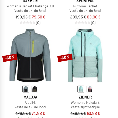
DAEHLIE
SPORTFUL
Women's Jacket Challenge 3.0
Rythmo Jacket
Veste de ski de fond
Veste de ski de fond
198,95 €
79,58 €
209,95 €
83,98 €
(0)
(0)
-60 %
-60 %
MALOJA
ZIENER
AlpelM.
Women's Nakala-Z
Veste de ski de fond
Veste synthétique
179,95 €
71,98 €
159,95 €
63,98 €