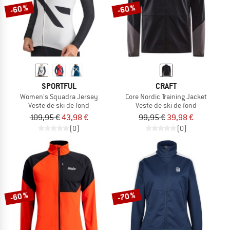
-60 %
-60 %
SPORTFUL
CRAFT
Women's Squadra Jersey
Core Nordic Training Jacket
Veste de ski de fond
Veste de ski de fond
109,95 €
43,98 €
99,95 €
39,98 €
(0)
(0)
-60 %
-70 %