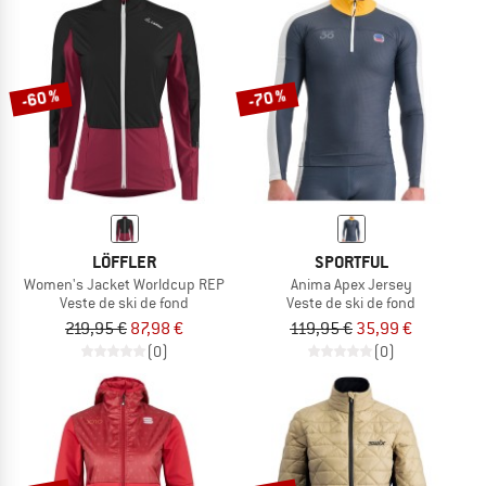
-60 %
-70 %
LÖFFLER
SPORTFUL
Women's Jacket Worldcup REP
Anima Apex Jersey
Veste de ski de fond
Veste de ski de fond
219,95 €
87,98 €
119,95 €
35,99 €
(0)
(0)