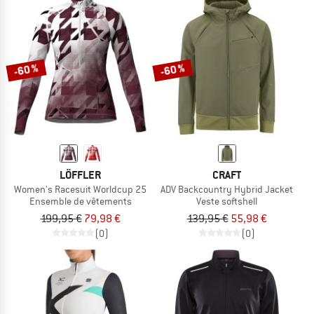
-60 %
-60 %
LÖFFLER
CRAFT
Women's Racesuit Worldcup 25
ADV Backcountry Hybrid Jacket
Ensemble de vêtements
Veste softshell
199,95 €
79,98 €
139,95 €
55,98 €
(0)
(0)