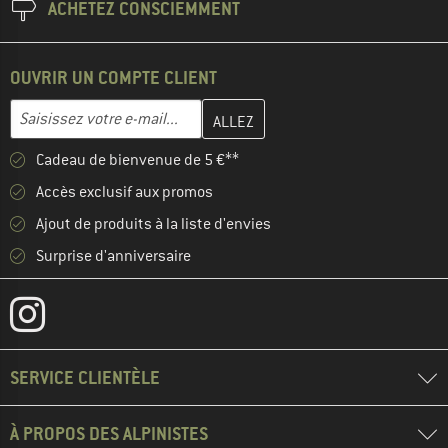
ACHETEZ CONSCIEMMENT
OUVRIR UN COMPTE CLIENT
Entrez votre adresse e-mail ici et créez votre compte client à la 
Adresse e-mail
Cadeau de bienvenue de 5 €**
Accès exclusif aux promos
Ajout de produits à la liste d'envies
Surprise d'anniversaire
SERVICE CLIENTÈLE
À PROPOS DES ALPINISTES