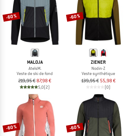
-60 %
-60 %
MALOJA
ZIENER
AtelsM.
Nodin-Z
Veste de ski de fond
Veste synthétique
219,95 €
87,98 €
139,95 €
55,98 €
5,0
(2)
(0)
-60 %
-60 %