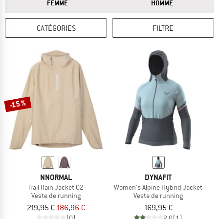
RÉPONSE
RÉPONSE
FEMME
HOMME
CATÉGORIES
FILTRE
-15 %
NNORMAL
DYNAFIT
Trail Rain Jacket 02
Women's Alpine Hybrid Jacket
Veste de running
Veste de running
219,95 €
186,96 €
169,95 €
(0)
2,0
(1)