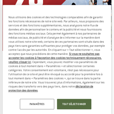
Nous utilisons des cookies et des technologies comparables afin de garantir
les fonctions nécessaires de notre site web. Par ailleurs, nous proposons des
services et des fonctions supplémentaires, nous analysons notre flux de
données afin de personnaliser le contenu et la publicité et nous fournissons
des fonctions médias sociaux. Cela permet également à nos partenaires de
médias sociaux, de publicité et d'analyse de s'informer sur la manière dont
vous utilisez notre site web; certains de ces partenaires sont situés dans des
pays tiers sans garanties suffisantes pour protéger vos données, par exemple
contre l'accès par les autorités. En cliquant sur « Tout sélectionner », vous
acceptez que nous procédions de cette manière.
Si vous ne souhaitez pas
On vide des stocks !
accepter les cookies à l’exception des cookies techniquement nécessaires,
veuillez cliquer ici
. Cependant, vous pouvez modifier vos paramètres de
JUSQU'À -60 %
cookies à tout moment dans « Paramètres » et sélectionner certaines
catégories. Votre consentement est volontaire, n’est pas nécessaire pour
l’utilisation de ce site et peut être révoqué ou accordé pour la première fois à
LE DÉSTOCKAGE
tout moment dans « Paramètres des cookies », qui se trouve dans la partie
inférieure de notre site. Vous trouverez plus d'informations, également sur les
risques des transferts vers des pays tiers, dans notre
déclaration de
-15 %
protection des données
.
PARAMÈTRES
TOUT SÉLECTIONNER