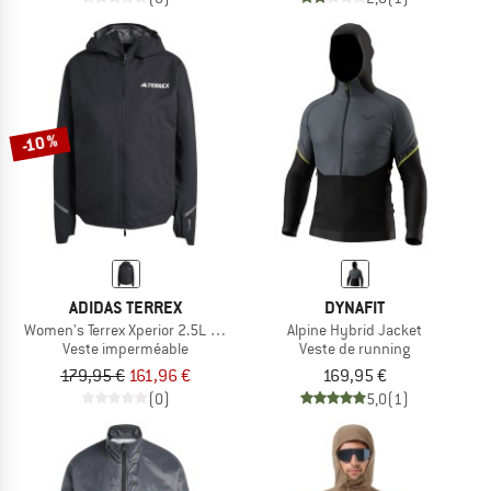
-10 %
ADIDAS TERREX
DYNAFIT
Women's Terrex Xperior 2.5L Light Rain.Rdy
Alpine Hybrid Jacket
Veste imperméable
Veste de running
179,95 €
161,96 €
169,95 €
(0)
5,0
(1)