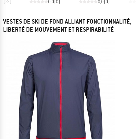
,6
(
23
)
0,0
(
0
)
0,0
(
0
)
VESTES DE SKI DE FOND ALLIANT FONCTIONNALITÉ,
LIBERTÉ DE MOUVEMENT ET RESPIRABILITÉ