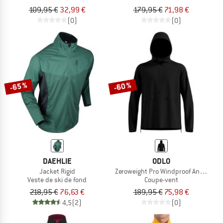
109,95 €
32,99 €
179,95 €
71,98 €
(0)
(0)
-65 %
-60 %
DAEHLIE
ODLO
Jacket Rigid
Zeroweight Pro Windproof Anorak
Veste de ski de fond
Coupe-vent
218,95 €
76,63 €
189,95 €
75,98 €
4,5
(2)
(0)