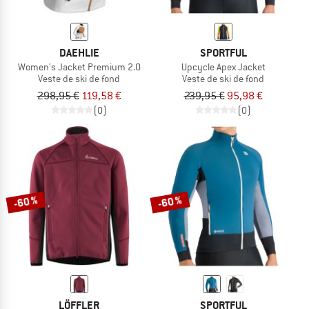
DAEHLIE
SPORTFUL
Women's Jacket Premium 2.0
Upcycle Apex Jacket
Veste de ski de fond
Veste de ski de fond
298,95 €
119,58 €
239,95 €
95,98 €
(0)
(0)
-60 %
-60 %
LÖFFLER
SPORTFUL