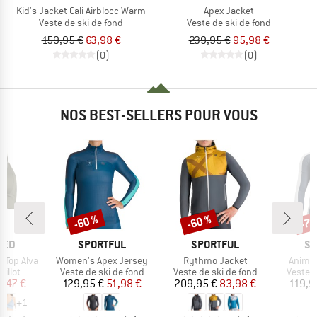
Kid's Jacket Cali Airblocc Warm
Apex Jacket
Veste de ski de fond
Veste de ski de fond
159,95 €
63,98 €
239,95 €
95,98 €
(0)
(0)
NOS BEST-SELLERS POUR VOUS
-60 %
-60 %
-70
Remise
Remise
Rem
MARQUE
MARQUE
MA
TED
SPORTFUL
SPORTFUL
SP
Article
Article
Article
 Top Alva
Women's Apex Jersey
Rythmo Jacket
Anima 
roup
Product group
Product group
Produc
illot
Veste de ski de fond
Veste de ski de fond
Veste d
ix
ix réduit
Prix
Prix réduit
Prix
Prix réduit
2,47 €
129,95 €
51,98 €
209,95 €
83,98 €
119,9
+
1