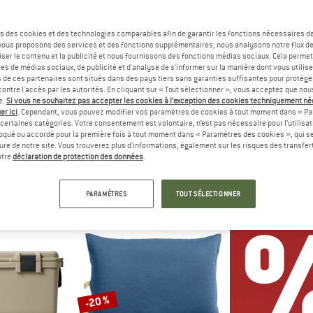
Jusqu'à -25 %
Jusqu'à -65 %
s des cookies et des technologies comparables afin de garantir les fonctions nécessaires de
, nous proposons des services et des fonctions supplémentaires, nous analysons notre flux d
ser le contenu et la publicité et nous fournissons des fonctions médias sociaux. Cela perme
es de médias sociaux, de publicité et d'analyse de s'informer sur la manière dont vous utilise
s de ces partenaires sont situés dans des pays tiers sans garanties suffisantes pour protég
ontre l'accès par les autorités. En cliquant sur « Tout sélectionner », vous acceptez que no
e.
Si vous ne souhaitez pas accepter les cookies à l’exception des cookies techniquement n
er ici
. Cependant, vous pouvez modifier vos paramètres de cookies à tout moment dans « Pa
certaines catégories. Votre consentement est volontaire, n’est pas nécessaire pour l’utilisati
oqué ou accordé pour la première fois à tout moment dans « Paramètres des cookies », qui se
BBA
THE NORTH FACE
HEBER
eure de notre site. Vous trouverez plus d'informations, également sur les risques des transfe
Bag
Base Camp Travel Canister
PignoliaHe.
otre
déclaration de protection des données
.
Trousse de toilette
Serviette 
3,96 €
36,95 €
à partir de 27,71 €
10,95 €
à par
PARAMÈTRES
TOUT SÉLECTIONNER
3,3
(18)
4,9
(12)
-20 %