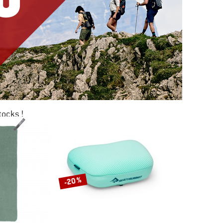
tocks !
0 %
KAGE
-20 %