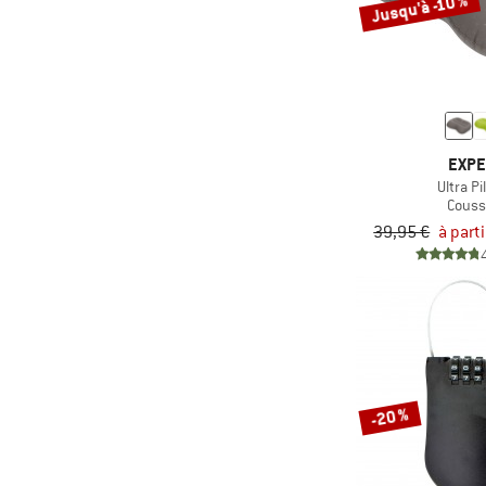
Jusqu'à -10 %
(4)
Therm-a-Rest
(3)
Toko
(1)
Topo Designs
(1)
Tretorn
EXP
(2)
Trollkids
Ultra Pi
(3)
Tropicfeel
Couss
39,95 €
à part
(2)
Vango
(1)
Vargo
(14)
Vaude
(4)
Yeti Coolers
-20 %