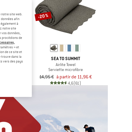
 notre site web.
-20 %
e données afin
t également à
z notre site
er vos données,
us procédions de
écessaires,
ramètres » et
on de ce site et
 trouve dans la
 PEAK
SEA TO SUMMIT
rts vers des pays
 Terry Lite
Airlite Towel
microfibre
Serviette microfibre
tir de 4,16 €
14,95 €
à partir de 11,96 €
4,4
(21)
4,6
(61)