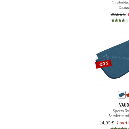
ConiferHe.
Couss
(1)
humangear
29,95 €
(3)
Hunter
(3)
Jack Wolfskin
(1)
Johnny Urban
(2)
Kapten & Son
(2)
KAVU
-20 %
(1)
Kelty
(1)
KletterRetter
(6)
Klymit
(1)
Kohla
(8)
Mammut
VAU
(9)
Matador
Sports Tow
Serviette mi
(1)
MeroMero
14,95 €
à part
(1)
Metolius