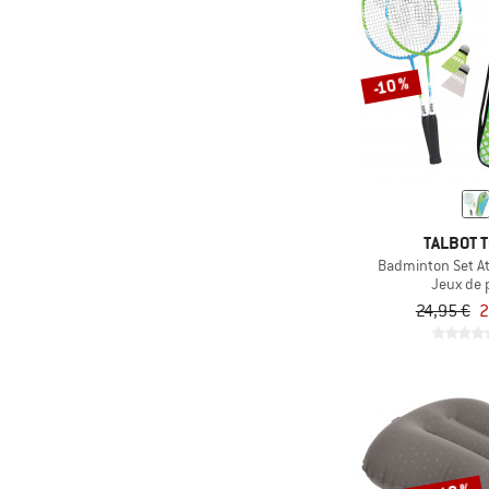
(2)
Roxy
(4)
Ruffwear
-10 %
(1)
Sandqvist
(30)
Schildkröt Fun Sports
(1)
Scrubba
(26)
Sea to Summit
(14)
Slowtide
TALBOT 
Badminton Set At
(1)
Snugpak
Jeux de 
(5)
24,95 €
2
Stoic
(7)
Talbot Torro
(9)
Tatonka
(1)
Tear-Aid
(2)
Tear-Solution
(2)
The North Face