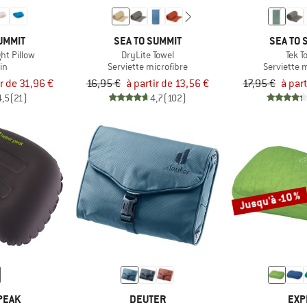
UMMIT
SEA TO SUMMIT
SEA TO 
ght Pillow
DryLite Towel
Tek T
in
Serviette microfibre
Serviette 
ir de 31,96 €
16,95 €
à partir de 13,56 €
17,95 €
à par
4,5
(21)
4,7
(102)
Jusqu'à -10 %
PEAK
DEUTER
EXP