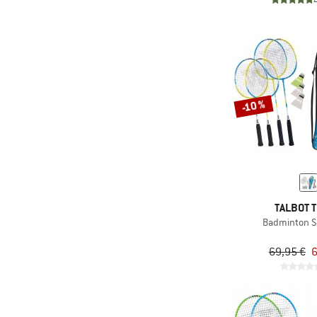
(5)
Nemo
(11)
Origin Outdoors
(1)
Ortlieb
(5)
Ortovox
-10 %
(9)
Osprey
(9)
Outwell
(2)
Packtowl
(1)
Pacsafe
(3)
Patagonia
TALBOT 
Badminton S
(1)
Picture
(1)
pinqponq
69,95 €
6
(1)
Rab
(5)
Rip Curl
(2)
Robens