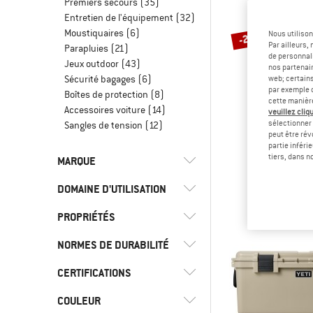
Premiers secours
(35)
Entretien de l'équipement
(32)
Moustiquaires
(6)
Nous utilison
-20 %
Par ailleurs
Parapluies
(21)
de personnali
Jeux outdoor
(43)
nos partenair
Sécurité bagages
(6)
web; certain
par exemple c
Boîtes de protection
(8)
cette manièr
Accessoires voiture
(14)
veuillez cliqu
sélectionner 
Sangles de tension
(12)
peut être rév
SCRU
partie inféri
Wash 
tiers, dans n
MARQUE
54,95 €
4
DOMAINE D'UTILISATION
PROPRIÉTÉS
(8)
Bikepacking
(182)
Camping
(2)
ACME
NORMES DE DURABILITÉ
(4)
Front Access
(19)
Cyclisme
(5)
Affenzahn
(6)
Imperméable
CERTIFICATIONS
Trusted by
(4)
Escalade
(1)
Arena
(2)
Alpiniste
Matériau extérieur
COULEUR
(13)
bluesign APPROVED
(10)
imperméabilisé
(2)
Escalade alpine
(15)
Basic Nature
(11)
Matériaux