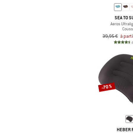
(8)
Eagle Creek
SEA TO S
(1)
Eastpak
Aeros Ultrali
(5)
Easy Camp
Couss
39,95 €
à part
(14)
EuroSchirm
(1)
Evoc
(16)
Exped
(2)
Ferrino
(5)
Fjällräven
(3)
Gaston Luga
-70 %
(13)
GearAid
(3)
Heber Peak
(4)
Helinox
(1)
Helly Hansen
HEBER 
(3)
Herschel