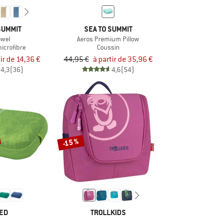
SUMMIT
SEA TO SUMMIT
owel
Aeros Premium Pillow
microfibre
Coussin
tir de 14,36 €
44,95 €
à partir de 35,96 €
4,3
(36)
4,6
(54)
-15 %
ED
TROLLKIDS