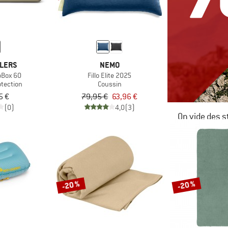
OLERS
NEMO
oBox 60
Fillo Elite 2025
otection
Coussin
5 €
79,95 €
63,96 €
(0)
4,0
(3)
On vide des s
JUSQU'À -6
LE DÉSTOC
-20 %
-20 %