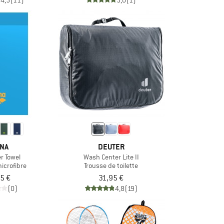
4,5
(11)
5,0
(1)
NA
DEUTER
er Towel
Wash Center Lite II
microfibre
Trousse de toilette
5 €
31,95 €
(0)
4,8
(19)