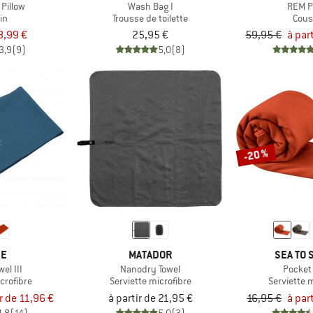
 Pillow
Wash Bag I
REM P
in
Trousse de toilette
Cous
8,99 €
25,95 €
59,95 €
à par
3,9
(9)
5,0
(8)
-20 %
DE
MATADOR
SEA TO 
el III
Nanodry Towel
Pocket
crofibre
Serviette microfibre
Serviette 
ir de 11,96 €
à partir de 21,95 €
16,95 €
à par