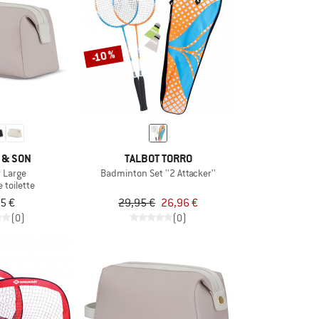
-10 %
 & SON
TALBOT TORRO
 Large
Badminton Set ''2 Attacker''
 toilette
5 €
29,95 €
26,96 €
(0)
(0)