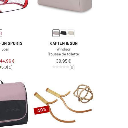
FUN SPORTS
KAPTEN & SON
 Goal
Windsor
Trousse de toilette
44,96 €
39,95 €
5,0
(1)
(0)
-10 %