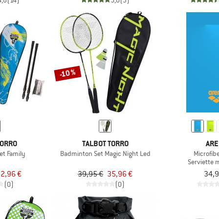
4,8
(14)
5,0
(3)
-10 %
TORRO
TALBOT TORRO
ARE
et Family
Badminton Set Magic Night Led
Microfib
Serviette 
2,96 €
39,95 €
35,96 €
34,9
(0)
(0)