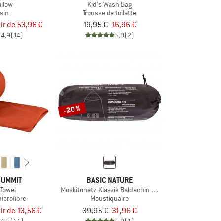
illow
Kid's Wash Bag
sin
Trousse de toilette
tir de 53,96 €
19,95 €
16,96 €
4,9
(14)
5,0
(2)
-20 %
SUMMIT
BASIC NATURE
 Towel
Moskitonetz Klassik Baldachin Mesh 850
microfibre
Moustiquaire
tir de 13,56 €
39,95 €
31,96 €