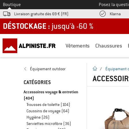
Vers le
Boutique
Posez la questi
Trouv
Livraison gratuite dès 69 € (FR)
Klarna
DÉSTOCKAGE : jusqu'à -60 %
Vêtements
Chaussures
Page d'accueil
Équipement outdoor
/
Équipement 
ACCESSOIR
CATÉGORIES
Accessoires voyage & entretien
(404)
Trousses de toilette
(104)
Coussins de voyage
(64)
Hygiène
(26)
Serviettes microfibre
(36)