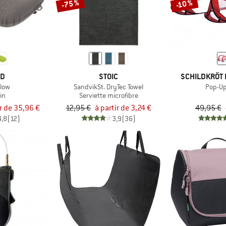
-75 %
-10 %
ED
STOIC
SCHILDKRÖT 
llow
SandvikSt. DryTec Towel
Pop-Up
in
Serviette microfibre
ir de 35,96 €
12,95 €
à partir de 3,24 €
49,95 €
4,8
(12)
3,9
(36)