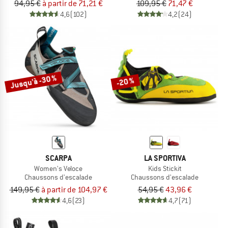
94,95 €
à partir de 71,21 €
109,95 €
71,47 €
4,6
(102)
4,2
(24)
Jusqu'à -30 %
-20 %
SCARPA
LA SPORTIVA
Women's Veloce
Kids Stickit
Chaussons d'escalade
Chaussons d'escalade
149,95 €
à partir de 104,97 €
54,95 €
43,96 €
4,6
(23)
4,7
(71)