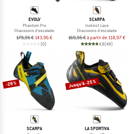
EVOLV
SCARPA
Phantom Pro
Instinct Lace
Chaussons d'escalade
Chaussons d'escalade
179,95 €
143,96 €
169,95 €
à partir de 118,97 €
(0)
4,8
(48)
Jusqu'à -25 %
-28 %
SCARPA
LA SPORTIVA