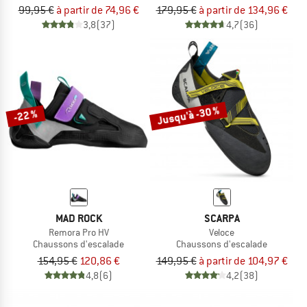
99,95 €
à partir de 74,96 €
179,95 €
à partir de 134,96 €
3,8
(37)
4,7
(36)
Jusqu'à -30 %
-22 %
MAD ROCK
SCARPA
Remora Pro HV
Veloce
Chaussons d'escalade
Chaussons d'escalade
154,95 €
120,86 €
149,95 €
à partir de 104,97 €
4,8
(6)
4,2
(38)