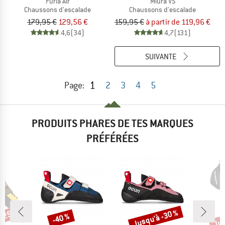
Furia Air
Miura VS
Chaussons d'escalade
Chaussons d'escalade
179,95 €
129,56 €
159,95 €
à partir de 119,96 €
4,6
(34)
4,7
(131)
SUIVANTE
1
Page:
2
3
4
5
PRODUITS PHARES DE TES MARQUES
PRÉFÉRÉES
 -25 %
Jusqu'à -30 %
Jus
-40 %
Remise
Remise
Rem