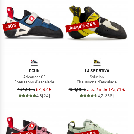
Jusqu'à -25 %
-40 %
OCUN
LA SPORTIVA
Advancer QC
Solution
Chaussons d'escalade
Chaussons d'escalade
104,95 €
62,97 €
164,95 €
à partir de 123,71 €
4,8
(24)
4,7
(266)