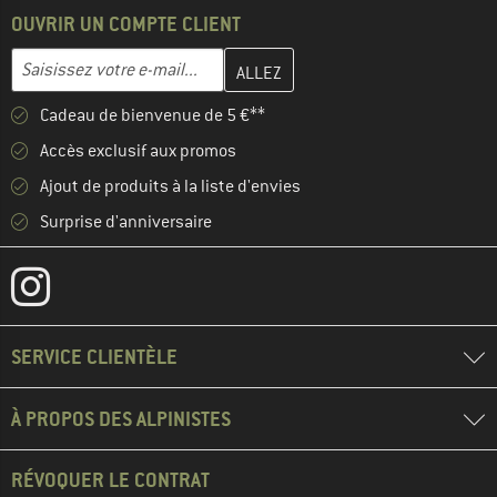
OUVRIR UN COMPTE CLIENT
Entrez votre adresse e-mail ici et créez votre compte client à la 
Adresse e-mail
Cadeau de bienvenue de 5 €**
Accès exclusif aux promos
Ajout de produits à la liste d'envies
Surprise d'anniversaire
SERVICE CLIENTÈLE
À PROPOS DES ALPINISTES
RÉVOQUER LE CONTRAT