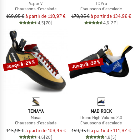
Vapor V
TC Pro
Chaussons d'escalade
Chaussons d'escalade
169,95 €
à partir de 118,97 €
179,95 €
à partir de 134,96 €
4,5
(70)
4,6
(77)
Jusqu'à -25 %
Jusqu'à -30 %
TENAYA
MAD ROCK
Masai
Drone High Volume 2.0
Chaussons d'escalade
Chaussons d'escalade
145,95 €
à partir de 109,46 €
159,95 €
à partir de 111,97 €
4,6
(28)
4,8
(5)