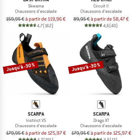
Skwama
Circuit II
Chaussons d'escalade
Chaussons d'escalade
159,95 €
à partir de 119,96 €
89,95 €
à partir de 58,47 €
4,7
(162)
4,6
(40)
Jusqu'à -30 %
Jusqu'à -30 %
SCARPA
SCARPA
Instinct VS
Drago XT
Chaussons d'escalade
Chaussons d'escalade
179,95 €
à partir de 125,97 €
179,95 €
à partir de 125,97 €
4,7
(101)
4,5
(12)