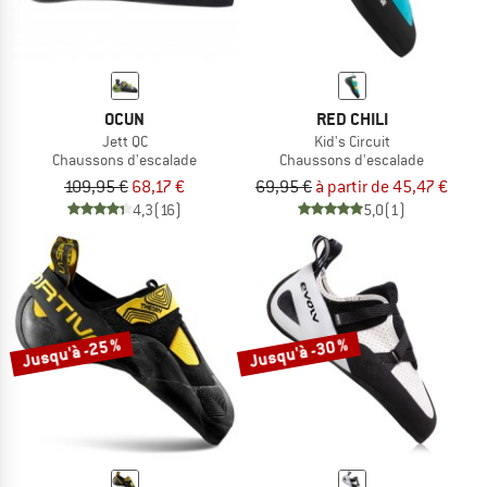
OCUN
RED CHILI
Jett QC
Kid's Circuit
Chaussons d'escalade
Chaussons d'escalade
109,95 €
68,17 €
69,95 €
à partir de 45,47 €
4,3
(16)
5,0
(1)
Jusqu'à -25 %
Jusqu'à -30 %