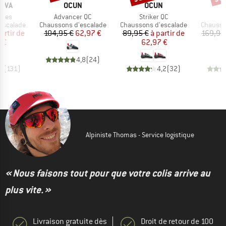
MARQUE
MARQUE
M
TIVA
OCUN
OCUN
S
Article
Article
A
aces
Advancer QC
Striker QC
p
Product group
Product group
Product
escalade
Chaussons d'escalade
Chaussons d'escalade
Chausso
ix
ix réduit
Prix
Prix réduit
Prix
Prix réduit
artir de
104,95 €
62,97 €
89,95 €
à partir de
169,95
 €
62,97 €
1
4,8
(
24
)
,8
(
131
)
4,2
(
32
)
Alpiniste Thomas - Service logistique
« Nous faisons tout pour que votre colis arrive au
plus vite. »
Livraison gratuite dès
Droit de retour de 100