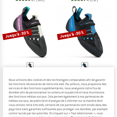
Jusqu'à -30 %
Jusqu'à -30 %
SCARPA
SCARPA
Instinct VSR LV
Instinct VSR
Nous utilisons des cookies et des technologies comparables afin de garantir
Chaussons d'escalade
Chaussons d'escalade
les fonctions nécessaires de notre site web. Par ailleurs, nous proposons des
services et des fonctions supplémentaires, nous analysons notre flux de
179,95 €
à partir de 125,97 €
179,95 €
à partir de 125,97 €
données afin de personnaliser le contenu et la publicité et nous fournissons
4,8
(5)
4,8
(98)
des fonctions médias sociaux. Cela permet également à nos partenaires de
médias sociaux, de publicité et d'analyse de s'informer sur la manière dont
vous utilisez notre site web; certains de ces partenaires sont situés dans des
pays tiers sans garanties suffisantes pour protéger vos données, par exemple
contre l'accès par les autorités. En cliquant sur « Tout sélectionner », vous