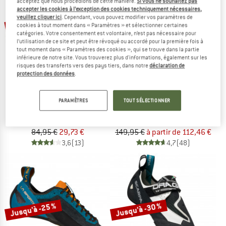
acceptez que nous procédions de cette manière.
Si vous ne souhaitez pas
accepter les cookies à l’exception des cookies techniquement nécessaires,
veuillez cliquer ici
. Cependant, vous pouvez modifier vos paramètres de
Jusqu'à -25 %
-65 %
cookies à tout moment dans « Paramètres » et sélectionner certaines
catégories. Votre consentement est volontaire, n’est pas nécessaire pour
l’utilisation de ce site et peut être révoqué ou accordé pour la première fois à
tout moment dans « Paramètres des cookies », qui se trouve dans la partie
inférieure de notre site. Vous trouverez plus d'informations, également sur les
risques des transferts vers des pays tiers, dans notre
déclaration de
protection des données
.
STOIC
LA SPORTIVA
PARAMÈTRES
TOUT SÉLECTIONNER
ÅlandSt. Leather
Katana
Chaussons d'escalade
Chaussons d'escalade
84,95 €
29,73 €
149,95 €
à partir de 112,46 €
3,6
(13)
4,7
(48)
Jusqu'à -25 %
Jusqu'à -30 %