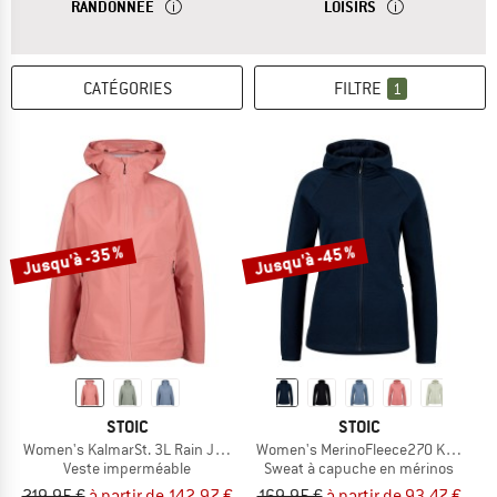
RÉPONSE
LES VESTES POUR LA RANDONNÉE ONT UNE COUPE N
RÉPONSE
LES VESTES DE L
RANDONNÉE
LOISIRS
CATÉGORIES
FILTRE
1
Jusqu'à -35 %
Jusqu'à -45 %
STOIC
STOIC
Women's KalmarSt. 3L Rain Jacket II
Women's MerinoFleece270 KuolpaLig
Veste imperméable
Sweat à capuche en mérinos
219,95 €
à partir de 142,97 €
169,95 €
à partir de 93,47 €