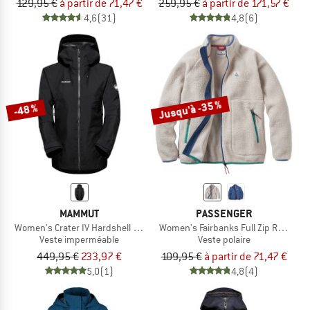
129,95 €
à partir de 71,47 €
259,95 €
à partir de 171,57 €
4,6
(31)
4,8
(6)
Jusqu'à -35 %
-48 %
MAMMUT
PASSENGER
Women's Crater IV Hardshell Hooded Jacket
Women's Fairbanks Full Zip Recycled
Veste imperméable
Veste polaire
449,95 €
233,97 €
109,95 €
à partir de 71,47 €
5,0
(1)
4,8
(4)