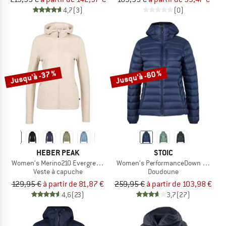
4,7
(3)
(0)
Jusqu'à -37 %
Jusqu'à -60 %
HEBER PEAK
STOIC
Women's Merino210 EvergreenHe. Zip Hoody
Women's PerformanceDown SalmiSt.
Veste à capuche
Doudoune
129,95 €
à partir de 81,87 €
259,95 €
à partir de 103,98 €
4,6
(23)
3,7
(27)