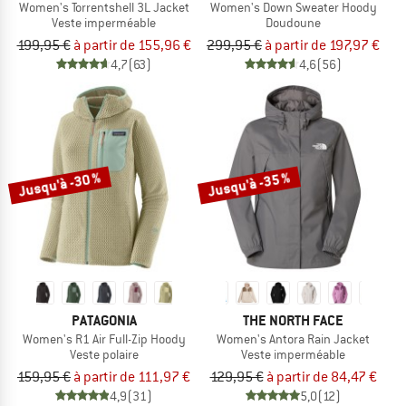
Women's Torrentshell 3L Jacket
Women's Down Sweater Hoody
Veste imperméable
Doudoune
199,95 €
à partir de 155,96 €
299,95 €
à partir de 197,97 €
4,7
(63)
4,6
(56)
Jusqu'à -30 %
Jusqu'à -35 %
PATAGONIA
THE NORTH FACE
Women's R1 Air Full-Zip Hoody
Women's Antora Rain Jacket
Veste polaire
Veste imperméable
159,95 €
à partir de 111,97 €
129,95 €
à partir de 84,47 €
4,9
(31)
5,0
(12)