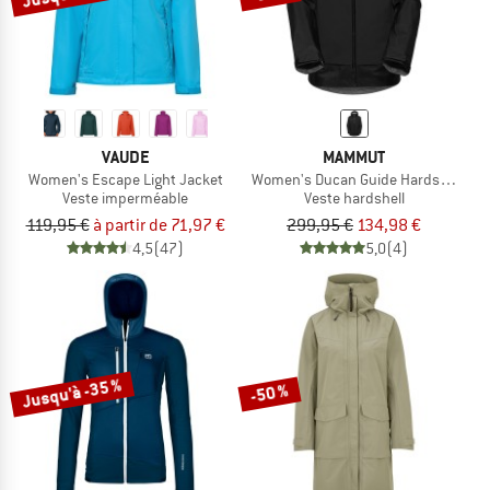
VAUDE
MAMMUT
Women's Escape Light Jacket
Women's Ducan Guide Hardshell Ho
Veste imperméable
Veste hardshell
119,95 €
à partir de 71,97 €
299,95 €
134,98 €
4,5
(47)
5,0
(4)
Jusqu'à -35 %
-50 %