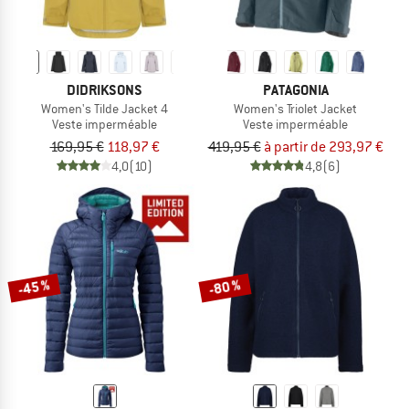
DIDRIKSONS
PATAGONIA
Women's Tilde Jacket 4
Women's Triolet Jacket
Veste imperméable
Veste imperméable
169,95 €
118,97 €
419,95 €
à partir de 293,97 €
4,0
(10)
4,8
(6)
-45 %
-80 %