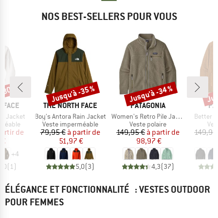
NOS BEST-SELLERS POUR VOUS
 -30 %
Jusqu'à -35 %
Jusqu'à -34 %
Jus
Remise
Remise
Rem
MARQUE
MARQUE
MA
 FACE
THE NORTH FACE
PATAGONIA
PA
Article
Article
Article
t Jacket
Boy's Antora Rain Jacket
Women's Retro Pile Jacket
Better 
up
Product group
Product group
Pro
rméable
Veste imperméable
Veste polaire
Ves
ix
ix réduit
Prix
Prix réduit
Prix
Prix réduit
artir de
79,95 €
à partir de
149,95 €
à partir de
149,95
 €
51,97 €
98,97 €
6
+
4
5,0
(
1
)
5,0
(
3
)
4,3
(
37
)
ÉLÉGANCE ET FONCTIONNALITÉ : VESTES OUTDOOR
POUR FEMMES