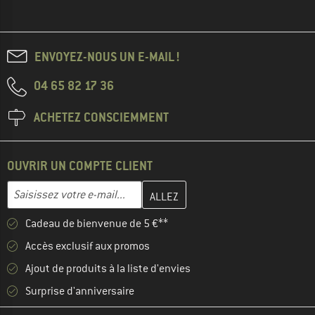
ENVOYEZ-NOUS UN E-MAIL !
04 65 82 17 36
ACHETEZ CONSCIEMMENT
OUVRIR UN COMPTE CLIENT
Entrez votre adresse e-mail ici et créez votre compte client à la 
Adresse e-mail
Cadeau de bienvenue de 5 €**
Accès exclusif aux promos
Ajout de produits à la liste d'envies
Surprise d'anniversaire