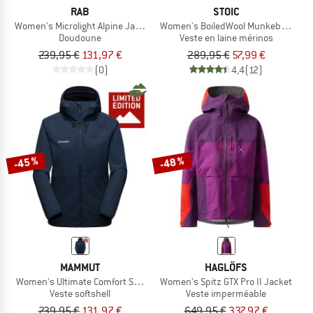
RAB
STOIC
Women's Microlight Alpine Jacket Exclusive
Women's BoiledWool MunkebySt. Ja
Doudoune
Veste en laine mérinos
239,95 €
131,97 €
289,95 €
57,99 €
(0)
4,4
(12)
-45 %
-48 %
MAMMUT
HAGLÖFS
Women's Ultimate Comfort SO Hooded Jacket Exclusive
Women's Spitz GTX Pro II Jacket
Veste softshell
Veste imperméable
239,95 €
131,97 €
649,95 €
337,97 €