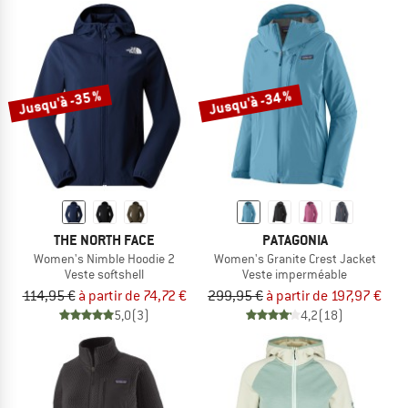
Jusqu'à -35 %
Jusqu'à -34 %
THE NORTH FACE
PATAGONIA
Women's Nimble Hoodie 2
Women's Granite Crest Jacket
Veste softshell
Veste imperméable
114,95 €
à partir de 74,72 €
299,95 €
à partir de 197,97 €
5,0
(3)
4,2
(18)