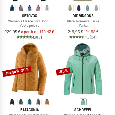
ORTOVOX
DIDRIKSONS
Women's Fleece Grid Hoody
Klara Women's Parka
Veste polaire
Parka
229,95 €
à partir de 149,47 €
249,95 €
124,98 €
4,8
(8)
4,6
(24)
Jusqu'à -30 %
-65 %
PATAGONIA
SCHÖFFEL
Women's Micro Puff Hoody
Women's Jacket Cascata