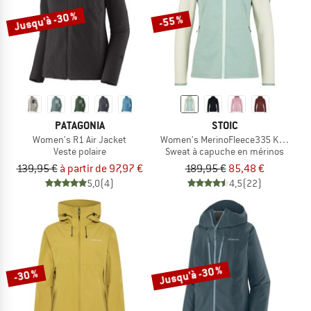
Jusqu'à -30 %
-55 %
PATAGONIA
STOIC
Women's R1 Air Jacket
Women's MerinoFleece335 KuolpaSt. 
Veste polaire
Sweat à capuche en mérinos
139,95 €
à partir de 97,97 €
189,95 €
85,48 €
5,0
(4)
4,5
(22)
Jusqu'à -30 %
-30 %