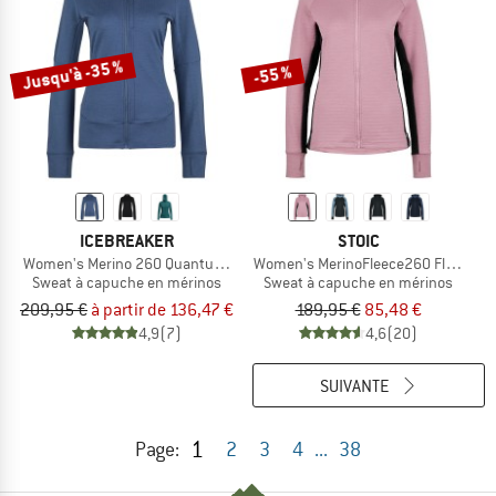
Jusqu'à -35 %
-55 %
ICEBREAKER
STOIC
Women's Merino 260 Quantum IV L/S Zip Hoodie
Women's MerinoFleece260 FlenSt. Z
Sweat à capuche en mérinos
Sweat à capuche en mérinos
209,95 €
à partir de 136,47 €
189,95 €
85,48 €
4,9
(7)
4,6
(20)
SUIVANTE
1
Page:
2
3
4
...
38