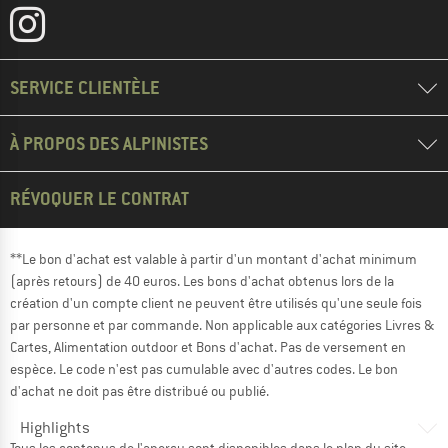
SERVICE CLIENTÈLE
À PROPOS DES ALPINISTES
RÉVOQUER LE CONTRAT
**Le bon d'achat est valable à partir d'un montant d'achat minimum
(après retours) de 40 euros. Les bons d'achat obtenus lors de la
création d'un compte client ne peuvent être utilisés qu'une seule fois
par personne et par commande. Non applicable aux catégories Livres &
Cartes, Alimentation outdoor et Bons d'achat. Pas de versement en
espèce. Le code n'est pas cumulable avec d'autres codes. Le bon
d'achat ne doit pas être distribué ou publié.
Highlights
Tous les contenus de l'aperçu sont disponibles dans le
plan du site
.