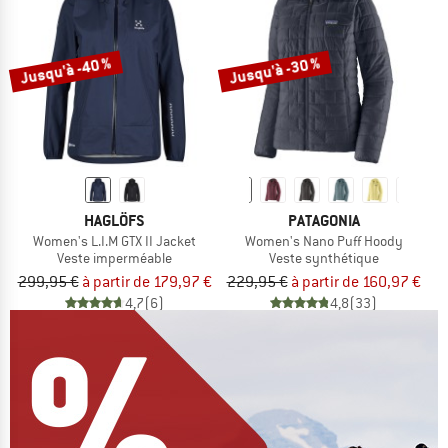
Jusqu'à -40 %
Jusqu'à -30 %
HAGLÖFS
PATAGONIA
Women's L.I.M GTX II Jacket
Women's Nano Puff Hoody
Veste imperméable
Veste synthétique
299,95 €
à partir de 179,97 €
229,95 €
à partir de 160,97 €
4,7
(6)
4,8
(33)