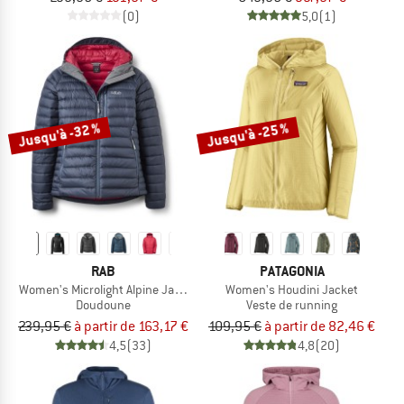
(0)
5,0
(1)
Jusqu'à -32 %
Jusqu'à -25 %
RAB
PATAGONIA
Women's Microlight Alpine Jacket
Women's Houdini Jacket
Doudoune
Veste de running
239,95 €
à partir de 163,17 €
109,95 €
à partir de 82,46 €
4,5
(33)
4,8
(20)