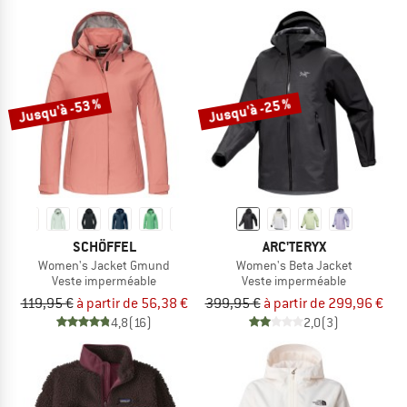
Jusqu'à -53 %
Jusqu'à -25 %
SCHÖFFEL
ARC'TERYX
Women's Jacket Gmund
Women's Beta Jacket
Veste imperméable
Veste imperméable
119,95 €
à partir de 56,38 €
399,95 €
à partir de 299,96 €
4,8
(16)
2,0
(3)