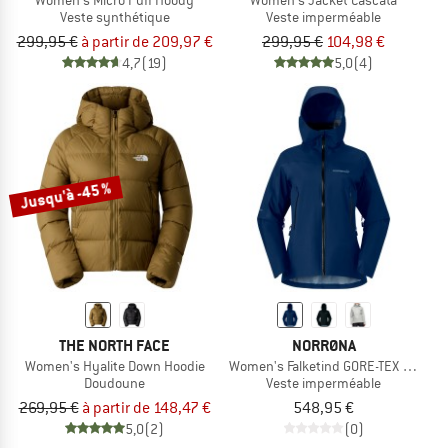
Veste synthétique
Veste imperméable
299,95 €
à partir de 209,97 €
299,95 €
104,98 €
4,7
(19)
5,0
(4)
Jusqu'à -45 %
THE NORTH FACE
NORRØNA
Women's Hyalite Down Hoodie
Women's Falketind GORE-TEX Jacket
Doudoune
Veste imperméable
269,95 €
à partir de 148,47 €
548,95 €
5,0
(2)
(0)