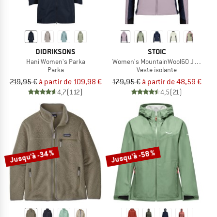
DIDRIKSONS
STOIC
Hani Women's Parka
Women's MountainWool60 Jokkmokk
Parka
Veste isolante
219,95 €
à partir de 109,98 €
179,95 €
à partir de 48,59 €
4,7
(112)
4,5
(21)
Jusqu'à -34 %
Jusqu'à -58 %