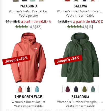
PATAGONIA
SALEWA
Women's Retro Pile Jacket
Women's Puez Aqua 4 PowerTex 2.5L
Veste polaire
Veste imperméable
149,95 €
à partir de 98,97 €
139,95 €
à partir de 58,78 €
4,3
(37)
4,8
(16)
Jusqu'à -45 %
Jusqu'à -34 %
THE NORTH FACE
PATAGONIA
Women's Quest Jacket
Women's Outdoor Everyday Rain Ja
Veste imperméable
Veste imperméable