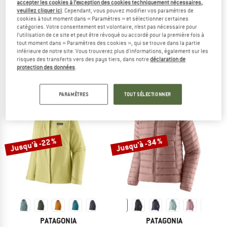
accepter les cookies à l’exception des cookies techniquement nécessaires,
veuillez cliquer ici
. Cependant, vous pouvez modifier vos paramètres de
cookies à tout moment dans « Paramètres » et sélectionner certaines
catégories. Votre consentement est volontaire, n’est pas nécessaire pour
ARC'TERYX
ARC'TERYX
l’utilisation de ce site et peut être révoqué ou accordé pour la première fois à
tout moment dans « Paramètres des cookies », qui se trouve dans la partie
Women's Beta SL Jacket
Women's Gamma Lightweight Hood
inférieure de notre site. Vous trouverez plus d'informations, également sur les
Veste imperméable
Veste softshell
risques des transferts vers des pays tiers, dans notre
déclaration de
499,95 €
à partir de 399,96 €
259,95 €
à partir de 207,96 €
protection des données
.
3,0
(2)
4,5
(2)
PARAMÈTRES
TOUT SÉLECTIONNER
Jusqu'à -22 %
Jusqu'à -34 %
PATAGONIA
PATAGONIA