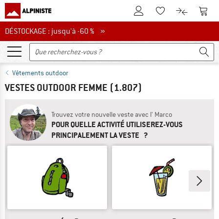
Vers le compte client
Vers 
Vers la liste d'env
Vers le com
DÉSTOCKAGE : jusqu'à -60 %
DÉSTOCKAGE : jusqu'à -60 % »
Vêtements outdoor
VESTES OUTDOOR FEMME
(1.807)
Trouvez votre nouvelle veste avec l' Marco
POUR QUELLE ACTIVITÉ UTILISEREZ-VOUS
PRINCIPALEMENT LA VESTE ?