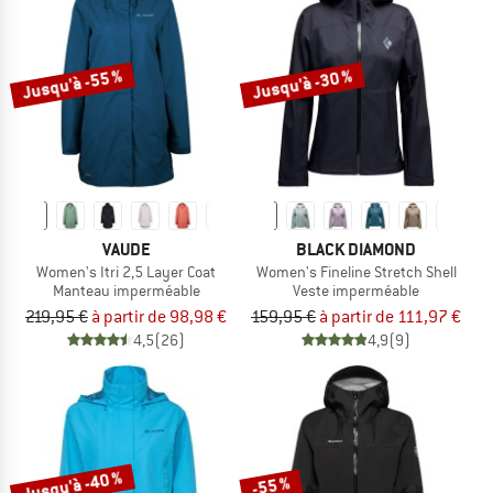
Jusqu'à -55 %
Jusqu'à -30 %
VAUDE
BLACK DIAMOND
Women's Itri 2,5 Layer Coat
Women's Fineline Stretch Shell
Manteau imperméable
Veste imperméable
219,95 €
à partir de 98,98 €
159,95 €
à partir de 111,97 €
4,5
(26)
4,9
(9)
Jusqu'à -40 %
-55 %