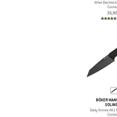
Atlas Backloc
Coute
35,95
BÖKER MAN
SOLIN
Daily Knives AK1 
Coute