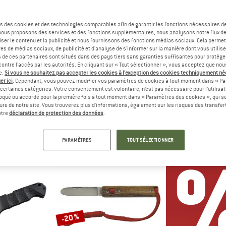
s des cookies et des technologies comparables afin de garantir les fonctions nécessaires de
-30 %
-20 %
, nous proposons des services et des fonctions supplémentaires, nous analysons notre flux d
ser le contenu et la publicité et nous fournissons des fonctions médias sociaux. Cela perme
es de médias sociaux, de publicité et d'analyse de s'informer sur la manière dont vous utilise
s de ces partenaires sont situés dans des pays tiers sans garanties suffisantes pour protég
ontre l'accès par les autorités. En cliquant sur « Tout sélectionner », vous acceptez que no
e.
Si vous ne souhaitez pas accepter les cookies à l’exception des cookies techniquement n
er ici
. Cependant, vous pouvez modifier vos paramètres de cookies à tout moment dans « Pa
certaines catégories. Votre consentement est volontaire, n’est pas nécessaire pour l’utilisati
oqué ou accordé pour la première fois à tout moment dans « Paramètres des cookies », qui se
RTZ
HERBERTZ
BÖKER
eure de notre site. Vous trouverez plus d'informations, également sur les risques des transfe
 591012 G10
Couteau de poche 564012
Urban Spill
otre
déclaration de protection des données
.
au
Couteau
Cout
9,37 €
39,95 €
27,97 €
68,95 €
PARAMÈTRES
TOUT SÉLECTIONNER
(0)
(0)
-20 %