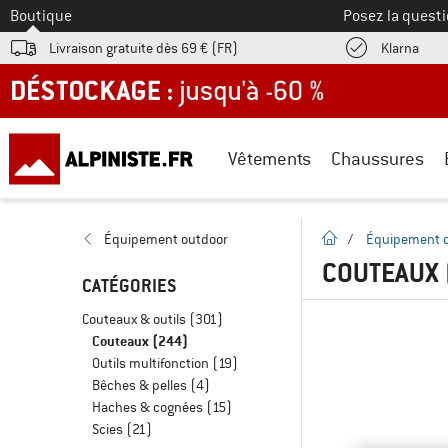
Vers le
Boutique
Posez la questi
Trouv
Livraison gratuite dès 69 € (FR)
Klarna
DÉSTOCKAGE : jusqu'à -60 %
Vêtements
Chaussures
Page d'accueil
Équipement outdoor
/
Équipement 
COUTEAUX
CATÉGORIES
Couteaux & outils
(301)
Couteaux
(244)
Outils multifonction
(19)
Bêches & pelles
(4)
Haches & cognées
(15)
Scies
(21)