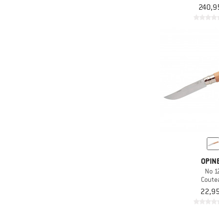
240,9
OPIN
No 1
Coute
22,95