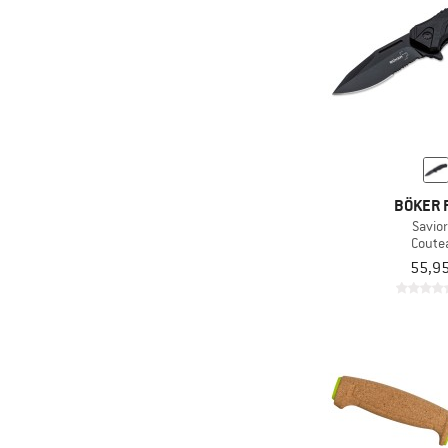
BÖKER 
Savior
Coute
55,95