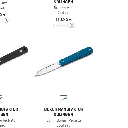
SOLINGEN
rtow
eau
Bronco Mini
Couteau
5 €
110,95 €
(0)
(0)
NUFAKTUR
BÖKER MANUFAKTUR
NGEN
SOLINGEN
e Richlite
Coffin Denim Micarta
eau
Couteau