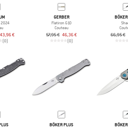
UM
GERBER
BÖKER
n 2024
Flatiron G10
Sha
au
Couteau
Cout
43,96 €
57,95 €
46,36 €
66,95 €
(0)
(0)
PLUS
BÖKER PLUS
BÖKER