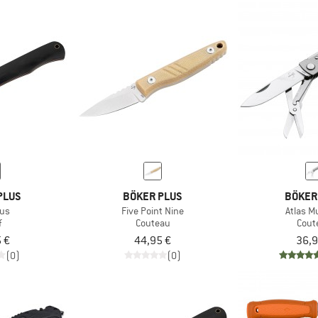
PLUS
BÖKER PLUS
BÖKER
cus
Five Point Nine
Atlas M
f
Couteau
Cout
 €
44,95 €
36,9
(0)
(0)