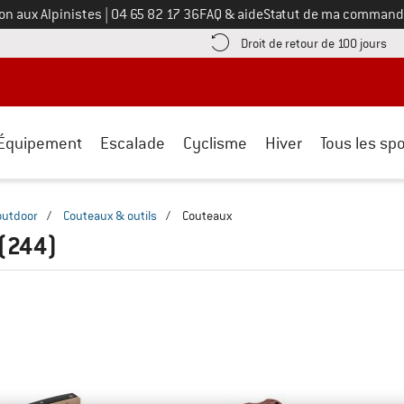
Appelez-nous au
on aux Alpinistes
|
04 65 82 17 36
FAQ & aide
Statut de ma command
e les informations de paiement ici ! Ouvre une boîte d'information
Tro
Droit de retour de 100 jours
Équipement
Escalade
Cyclisme
Hiver
Tous les spo
outdoor
/
Couteaux & outils
/
Couteaux
(244)