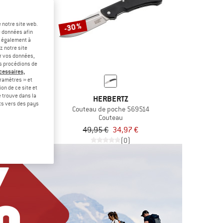
 notre site web.
-30 %
e données afin
t également à
z notre site
er vos données,
us procédions de
écessaires,
ramètres » et
on de ce site et
 trouve dans la
 PLUS
HERBERTZ
rts vers des pays
o Jade G10
Couteau de poche 569514
eau
Couteau
55,16 €
49,95 €
34,97 €
(0)
(0)