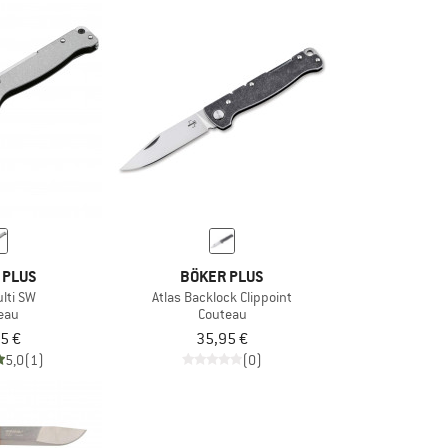
 PLUS
BÖKER PLUS
ulti SW
Atlas Backlock Clippoint
eau
Couteau
5 €
35,95 €
5,0
(1)
(0)