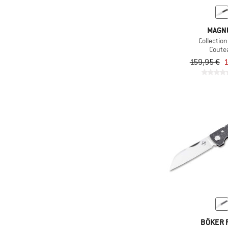
MAGN
Collectio
Coute
159,95 €
1
BÖKER 