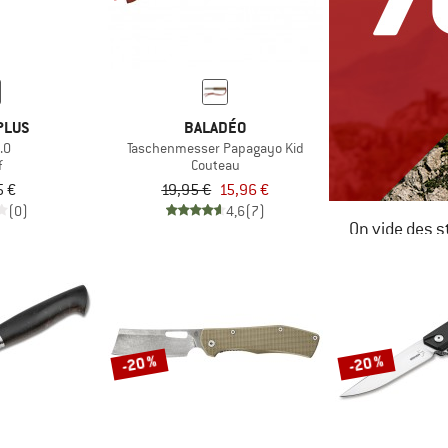
PLUS
BALADÉO
.0
Taschenmesser Papagayo Kid
f
Couteau
5 €
19,95 €
15,96 €
(0)
4,6
(7)
On vide des s
JUSQU'À -6
LE DÉSTOC
-20 %
-20 %