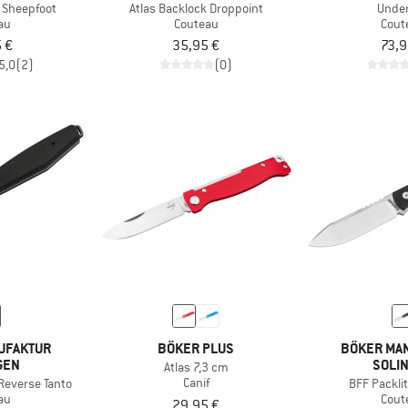
k Sheepfoot
Atlas Backlock Droppoint
Unde
au
Couteau
Cout
 €
35,95 €
73,9
5,0
(2)
(0)
UFAKTUR
BÖKER PLUS
BÖKER MA
GEN
SOLI
Atlas 7,3 cm
Canif
Reverse Tanto
BFF Packlit
au
Cout
29,95 €