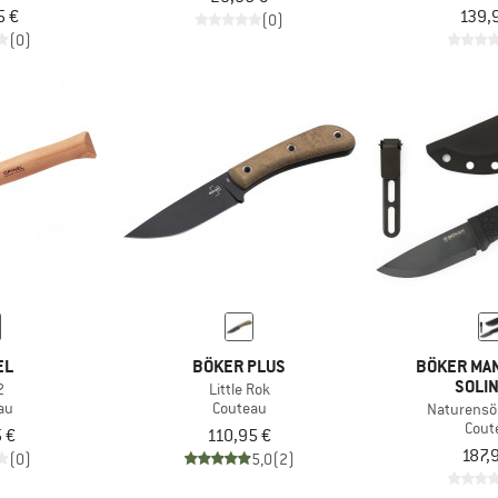
5 €
139,
(0)
(0)
EL
BÖKER PLUS
BÖKER MA
SOLI
2
Little Rok
au
Couteau
Naturensö
Cout
 €
110,95 €
187,
(0)
5,0
(2)