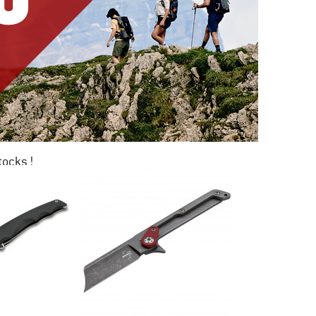
tocks !
0 %
KAGE