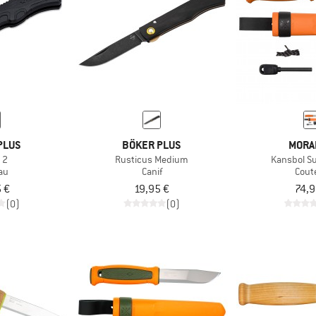
PLUS
BÖKER PLUS
MORA
 2
Rusticus Medium
Kansbol Su
au
Canif
Cout
 €
19,95 €
74,9
(0)
(0)