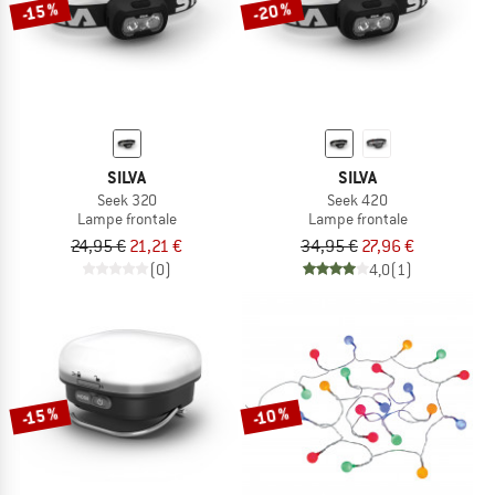
-20 %
-15 %
SILVA
SILVA
Seek 320
Seek 420
Lampe frontale
Lampe frontale
24,95 €
21,21 €
34,95 €
27,96 €
(0)
4,0
(1)
-15 %
-10 %