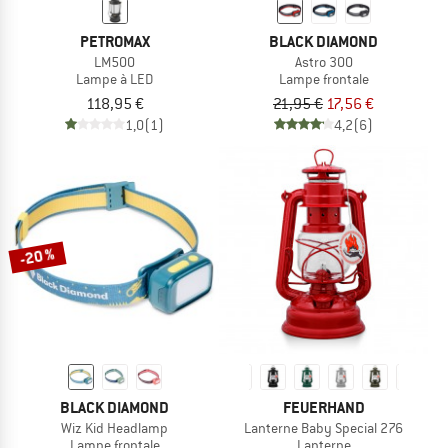
PETROMAX
BLACK DIAMOND
LM500
Astro 300
Lampe à LED
Lampe frontale
118,95 €
21,95 €
17,56 €
1,0
(1)
4,2
(6)
-20 %
BLACK DIAMOND
FEUERHAND
Wiz Kid Headlamp
Lanterne Baby Special 276
Lampe frontale
Lanterne