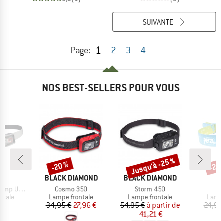
SUIVANTE
1
Page:
2
3
4
NOS BEST-SELLERS POUR VOUS
Jusqu'à -25 %
-20 %
-20
Remise
Remise
Rem
UE
MARQUE
MARQUE
ND
BLACK DIAMOND
BLACK DIAMOND
Article
Article
p UL500
Cosmo 350
Storm 450
roup
Product group
Product group
Prod
ntale
Lampe frontale
Lampe frontale
Lamp
ix
Prix
Prix réduit
Prix
Prix réduit
 €
34,95 €
27,96 €
54,95 €
à partir de
24,9
41,21 €