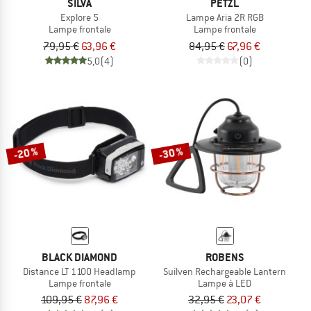
SILVA
PETZL
Explore 5
Lampe Aria 2R RGB
Lampe frontale
Lampe frontale
79,95 €
63,96 €
84,95 €
67,96 €
5,0
(4)
(0)
-20 %
-30 %
BLACK DIAMOND
ROBENS
Distance LT 1100 Headlamp
Suilven Rechargeable Lantern
Lampe frontale
Lampe à LED
109,95 €
87,96 €
32,95 €
23,07 €