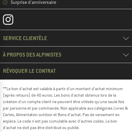
Surprise d'anniversaire
SERVICE CLIENTÈLE
À PROPOS DES ALPINISTES
RÉVOQUER LE CONTRAT
**Le bon d'achat est valable à partir d'un montant d'achat minimum
(après retours) de 40 euros. Les bons d'achat obtenus lors de la
création d'un compte client ne peuvent être utilisés qu'une seule fois
par personne et par commande. Non applicable aux catégories Livres &
Cartes, Alimentation outdoor et Bons d'achat. Pas de versement en
espèce. Le code n'est pas cumulable avec d'autres codes. Le bon
d'achat ne doit pas être distribué ou publié.