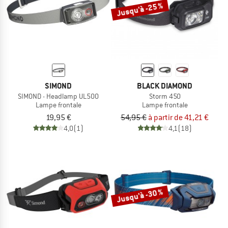
Jusqu'à -25 %
SIMOND
BLACK DIAMOND
SIMOND - Headlamp UL500
Storm 450
Lampe frontale
Lampe frontale
19,95 €
54,95 €
à partir de 41,21 €
4,0
(1)
4,1
(18)
Jusqu'à -30 %