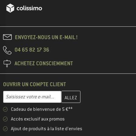
ENVOYEZ-NOUS UN E-MAIL !
04 65 82 17 36
ACHETEZ CONSCIEMMENT
OUVRIR UN COMPTE CLIENT
Entrez votre adresse e-mail ici et créez votre compte client à la 
Saisissez votre e-mail...
Cadeau de bienvenue de 5 €**
Accès exclusif aux promos
Ajout de produits à la liste d'envies