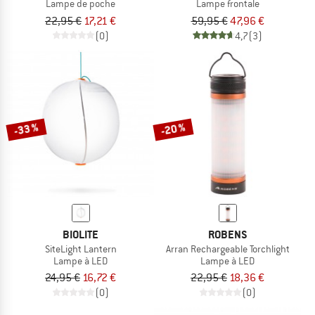
Lampe de poche
Lampe frontale
22,95 €
17,21 €
59,95 €
47,96 €
(0)
4,7
(3)
-33 %
-20 %
BIOLITE
ROBENS
SiteLight Lantern
Arran Rechargeable Torchlight
Lampe à LED
Lampe à LED
24,95 €
16,72 €
22,95 €
18,36 €
(0)
(0)