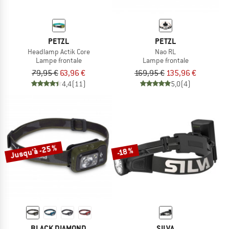
PETZL
PETZL
Headlamp Actik Core
Nao RL
Lampe frontale
Lampe frontale
79,95 €
63,96 €
169,95 €
135,96 €
4,4
(11)
5,0
(4)
Jusqu'à -25 %
-18 %
BLACK DIAMOND
SILVA