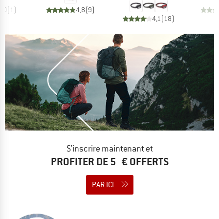
4,0
(
1
)
4,8
(
9
)
4,1
(
18
)
S'inscrire maintenant et
PROFITER DE 5 € OFFERTS
PAR ICI