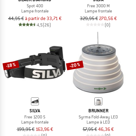
Spot 400
Free 3000 M
Lampe frontale
Lampe frontale
44,95 €
à partir de 33,71 €
329,95 €
270,56 €
4,5
(26)
(0)
-20 %
-18 %
SILVA
BRUNNER
Free 1200 S
Syrma Fold-Away LED
Lampe frontale
Lampe à LED
199,95 €
163,96 €
57,95 €
46,36 €
(0)
(0)