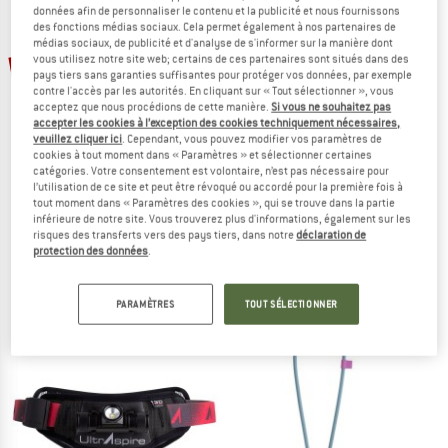
données afin de personnaliser le contenu et la publicité et nous fournissons
VERS LES PROMOS
des fonctions médias sociaux. Cela permet également à nos partenaires de
médias sociaux, de publicité et d'analyse de s'informer sur la manière dont
-18 %
-13 %
vous utilisez notre site web; certains de ces partenaires sont situés dans des
pays tiers sans garanties suffisantes pour protéger vos données, par exemple
contre l'accès par les autorités. En cliquant sur « Tout sélectionner », vous
acceptez que nous procédions de cette manière.
Si vous ne souhaitez pas
accepter les cookies à l’exception des cookies techniquement nécessaires,
veuillez cliquer ici
. Cependant, vous pouvez modifier vos paramètres de
cookies à tout moment dans « Paramètres » et sélectionner certaines
catégories. Votre consentement est volontaire, n’est pas nécessaire pour
l’utilisation de ce site et peut être révoqué ou accordé pour la première fois à
tout moment dans « Paramètres des cookies », qui se trouve dans la partie
SILVA
SILVA
inférieure de notre site. Vous trouverez plus d'informations, également sur les
Free 3000 S
Free 1200 XS
risques des transferts vers des pays tiers, dans notre
déclaration de
Lampe frontale
Lampe frontale
protection des données
.
279,95 €
229,56 €
149,95 €
130,46 €
(0)
(0)
PARAMÈTRES
TOUT SÉLECTIONNER