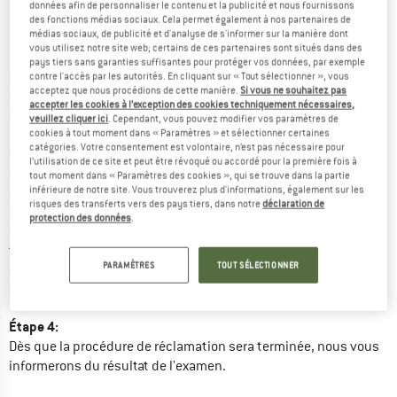
description du problème (Quel est le défaut exact ? Où se 
données afin de personnaliser le contenu et la publicité et nous fournissons
trouve-t-il ? Quand l'avez-vous remarqué ? Limite-t-il 
des fonctions médias sociaux. Cela permet également à nos partenaires de
médias sociaux, de publicité et d'analyse de s'informer sur la manière dont
l'utilisation de l'article ?).
vous utilisez notre site web; certains de ces partenaires sont situés dans des
pays tiers sans garanties suffisantes pour protéger vos données, par exemple
Étape 2:
contre l'accès par les autorités. En cliquant sur « Tout sélectionner », vous
acceptez que nous procédions de cette manière.
Si vous ne souhaitez pas
Notre équipe en charge des réclamations vous contactera dans 
accepter les cookies à l’exception des cookies techniquement nécessaires,
les plus brefs délais et vous indiquera la marche à suivre.
veuillez cliquer ici
. Cependant, vous pouvez modifier vos paramètres de
cookies à tout moment dans « Paramètres » et sélectionner certaines
catégories. Votre consentement est volontaire, n’est pas nécessaire pour
Étape 3:
l’utilisation de ce site et peut être révoqué ou accordé pour la première fois à
Si votre article doit être envoyé pour examen, la procédure peut 
tout moment dans « Paramètres des cookies », qui se trouve dans la partie
inférieure de notre site. Vous trouverez plus d'informations, également sur les
prendre un certain temps. Nous vous remercions pour votre 
risques des transferts vers des pays tiers, dans notre
déclaration de
compréhension. Pour nous faciliter la tâche, merci de nous 
protection des données
.
renvoyer l'article lavé ou nettoyé, en particulier s'il s'agit de 
textiles ou de chaussures. Bien entendu, vos droits de garantie 
PARAMÈTRES
TOUT SÉLECTIONNER
sont indépendants de la procédure de réclamation et restent 
intégralement valables.
Étape 4:
Dès que la procédure de réclamation sera terminée, nous vous 
informerons du résultat de l'examen.