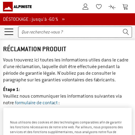
Vers le compte client
Vers 
Vers la liste d'env
Vers le com
DÉSTOCKAGE : jusqu'à -60 %
DÉSTOCKAGE : jusqu'à -60 % »
RÉCLAMATION PRODUIT
Vous trouverez ici toutes les informations utiles dans le cadre 
d'une réclamation, laquelle doit être effectuée pendant la 
période de garantie légale. N'oubliez pas de consulter le 
paragraphe sur les garanties volontaires des fabricants.
Étape 1:
Veuillez nous communiquer les informations suivantes via 
notre 
formulaire de contact
 :
numéro de cliente ;
numéro de commande ou de facture ;
Nous utilisons des cookies et des technologies comparables afin de garantir
les fonctions nécessaires de notre site web. Par ailleurs, nous proposons des
numéro d'article du produit défectueux ;
services et des fonctions supplémentaires, nous analysons notre flux de