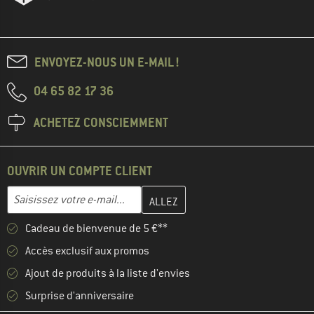
ENVOYEZ-NOUS UN E-MAIL !
04 65 82 17 36
ACHETEZ CONSCIEMMENT
OUVRIR UN COMPTE CLIENT
Entrez votre adresse e-mail ici et créez votre compte client à la 
Adresse e-mail
Cadeau de bienvenue de 5 €**
Accès exclusif aux promos
Ajout de produits à la liste d'envies
Surprise d'anniversaire