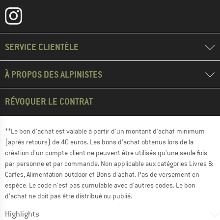
SERVICE CLIENTÈLE
À PROPOS DES ALPINISTES
RÉVOQUER LE CONTRAT
**Le bon d'achat est valable à partir d'un montant d'achat minimum
(après retours) de 40 euros. Les bons d'achat obtenus lors de la
création d'un compte client ne peuvent être utilisés qu'une seule fois
par personne et par commande. Non applicable aux catégories Livres &
Cartes, Alimentation outdoor et Bons d'achat. Pas de versement en
espèce. Le code n'est pas cumulable avec d'autres codes. Le bon
d'achat ne doit pas être distribué ou publié.
Highlights