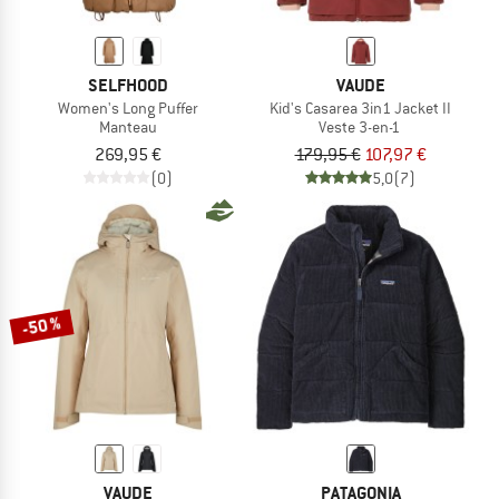
SELFHOOD
VAUDE
Women's Long Puffer
Kid's Casarea 3in1 Jacket II
Manteau
Veste 3-en-1
269,95 €
179,95 €
107,97 €
(0)
5,0
(7)
-50 %
VAUDE
PATAGONIA