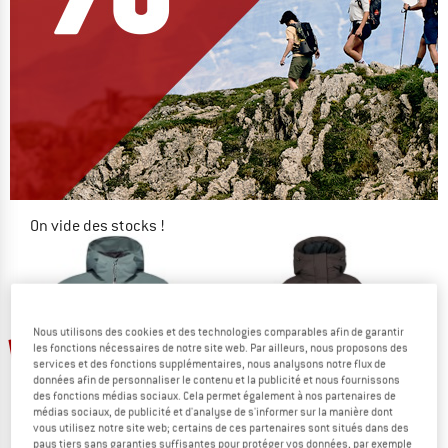
On vide des stocks !
JUSQU'À -60 %
LE DÉSTOCKAGE
Nous utilisons des cookies et des technologies comparables afin de garantir
Jusqu'à -65 %
-50 %
les fonctions nécessaires de notre site web. Par ailleurs, nous proposons des
services et des fonctions supplémentaires, nous analysons notre flux de
données afin de personnaliser le contenu et la publicité et nous fournissons
des fonctions médias sociaux. Cela permet également à nos partenaires de
médias sociaux, de publicité et d'analyse de s'informer sur la manière dont
vous utilisez notre site web; certains de ces partenaires sont situés dans des
pays tiers sans garanties suffisantes pour protéger vos données, par exemple