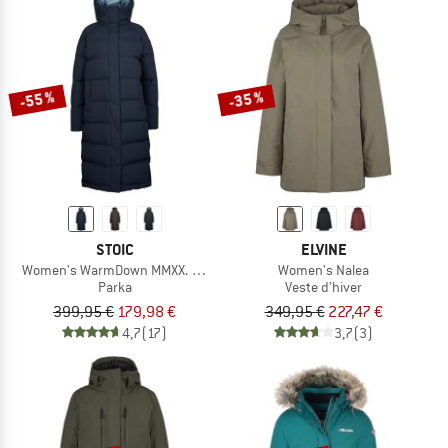
-55 %
-35 %
STOIC
ELVINE
Women's WarmDown MMXX. Pitea Long Parka
Women's Nalea
Parka
Veste d'hiver
399,95 €
179,98 €
349,95 €
227,47 €
4,7
(17)
3,7
(3)