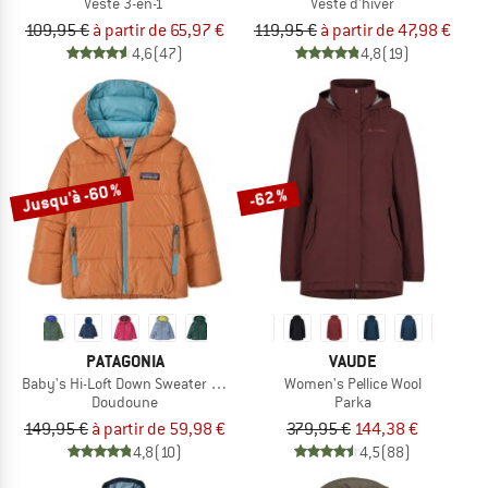
Veste 3-en-1
Veste d'hiver
109,95 €
à partir de 65,97 €
119,95 €
à partir de 47,98 €
4,6
(47)
4,8
(19)
Jusqu'à -60 %
-62 %
PATAGONIA
VAUDE
Baby's Hi-Loft Down Sweater Hoody
Women's Pellice Wool
Doudoune
Parka
149,95 €
à partir de 59,98 €
379,95 €
144,38 €
4,8
(10)
4,5
(88)