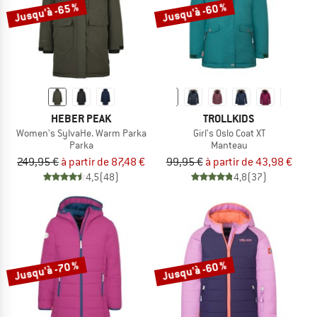
Jusqu'à -65 %
Jusqu'à -60 %
HEBER PEAK
TROLLKIDS
Women's SylvaHe. Warm Parka
Girl's Oslo Coat XT
Parka
Manteau
249,95 €
à partir de 87,48 €
99,95 €
à partir de 43,98 €
4,5
(48)
4,8
(37)
Jusqu'à -70 %
Jusqu'à -60 %