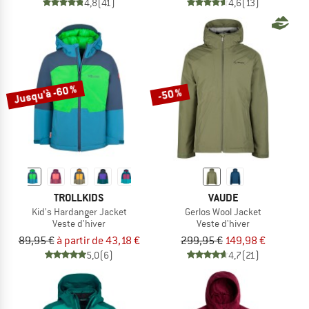
4,8
(41)
4,6
(13)
Jusqu'à -60 %
-50 %
TROLLKIDS
VAUDE
Kid's Hardanger Jacket
Gerlos Wool Jacket
Veste d'hiver
Veste d'hiver
89,95 €
à partir de 43,18 €
299,95 €
149,98 €
5,0
(6)
4,7
(21)