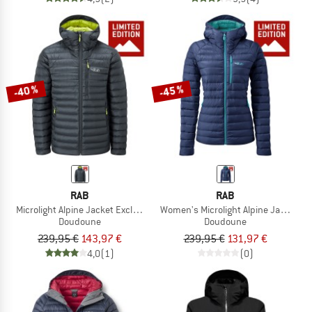
-40 %
-45 %
RAB
RAB
Microlight Alpine Jacket Exclusive
Women's Microlight Alpine Jacket Ex
Doudoune
Doudoune
239,95 €
143,97 €
239,95 €
131,97 €
4,0
(1)
(0)