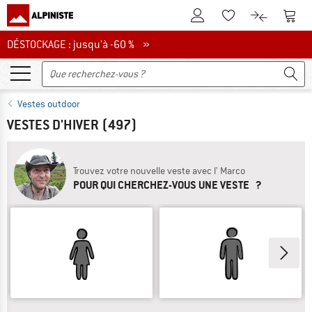
Vers le compte client
Vers 
Vers la liste d'env
Vers le com
DÉSTOCKAGE : jusqu'à -60 %
DÉSTOCKAGE : jusqu'à -60 % »
Vestes outdoor
VESTES D'HIVER
(497)
Trouvez votre nouvelle veste avec l' Marco
POUR QUI CHERCHEZ-VOUS UNE VESTE ?