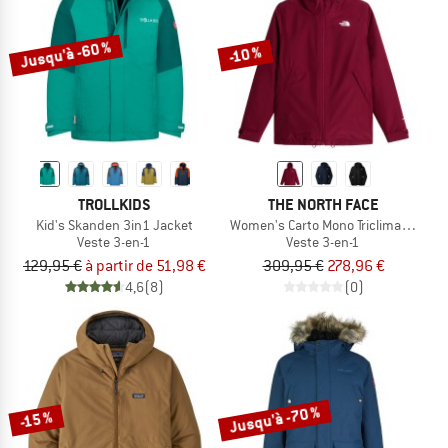
Jusqu'à -60 %
-10 %
TROLLKIDS
THE NORTH FACE
Kid's Skanden 3in1 Jacket
Women's Carto Mono Triclimate Hood
Veste 3-en-1
Veste 3-en-1
129,95 €
à partir de 51,98 €
309,95 €
278,96 €
4,6
(8)
(0)
Jusqu'à -70 %
-15 %