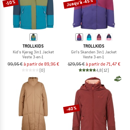
Jusqu'à -45 %
-10 %
TROLLKIDS
TROLLKIDS
Kid's Kjerag 3in1 Jacket
Girl's Skanden 3in1 Jacket
Veste 3-en-1
Veste 3-en-1
99,95 €
à partir de 89,96 €
129,95 €
à partir de 71,47 €
(0)
4,8
(12)
-40 %