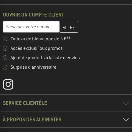
OUVRIR UN COMPTE CLIENT
Entrez votre adresse e-mail ici et créez votre compte client à la 
Adresse e-mail
Cadeau de bienvenue de 5 €**
Accès exclusif aux promos
Ajout de produits à la liste d'envies
Surprise d'anniversaire
SERVICE CLIENTÈLE
À PROPOS DES ALPINISTES