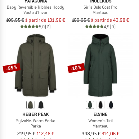
PATAGONIA
TROLLKIDS
Baby Reversible Tribbles Hoody
Girl's Oslo Coat Pro
Veste d'hiver
Manteau
109,95 €
à partir de 101,96 €
109,95 €
à partir de 43,98 €
5,0
(7)
4,9
(9)
-55 %
-10 %
HEBER PEAK
ELVINE
SylvaHe. Warm Parka
Women's Tiril
Parka
Manteau
249,95 €
112,48 €
348,95 €
314,06 €