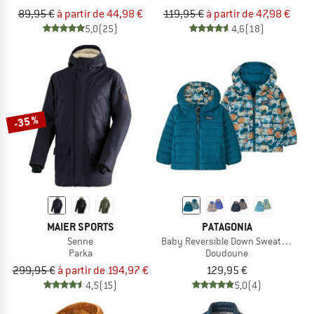
89,95 €
à partir de 44,98 €
119,95 €
à partir de 47,98 €
5,0
(25)
4,6
(18)
-35 %
MAIER SPORTS
PATAGONIA
Senne
Baby Reversible Down Sweater Hoo
Parka
Doudoune
299,95 €
à partir de 194,97 €
129,95 €
4,5
(15)
5,0
(4)