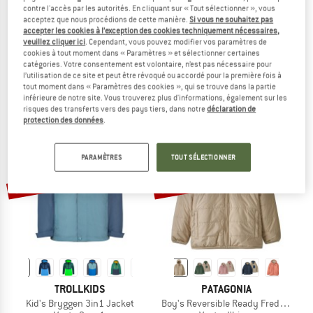
contre l'accès par les autorités. En cliquant sur « Tout sélectionner », vous
acceptez que nous procédions de cette manière.
Si vous ne souhaitez pas
accepter les cookies à l’exception des cookies techniquement nécessaires,
MAMMUT
STOIC
veuillez cliquer ici
. Cependant, vous pouvez modifier vos paramètres de
Linard Hardshell Thermo Hooded Jacket
Women's WarmDown MMXX. Pitea Pa
cookies à tout moment dans « Paramètres » et sélectionner certaines
Veste d'hiver
Parka
catégories. Votre consentement est volontaire, n’est pas nécessaire pour
249,95 €
124,98 €
379,95 €
à partir de 132,98 €
l’utilisation de ce site et peut être révoqué ou accordé pour la première fois à
tout moment dans « Paramètres des cookies », qui se trouve dans la partie
4,9
(12)
4,4
(18)
inférieure de notre site. Vous trouverez plus d'informations, également sur les
risques des transferts vers des pays tiers, dans notre
déclaration de
protection des données
.
PARAMÈTRES
TOUT SÉLECTIONNER
Jusqu'à -40 %
Jusqu'à -60 %
TROLLKIDS
PATAGONIA
Kid's Bryggen 3in1 Jacket
Boy's Reversible Ready Freddy Hoo