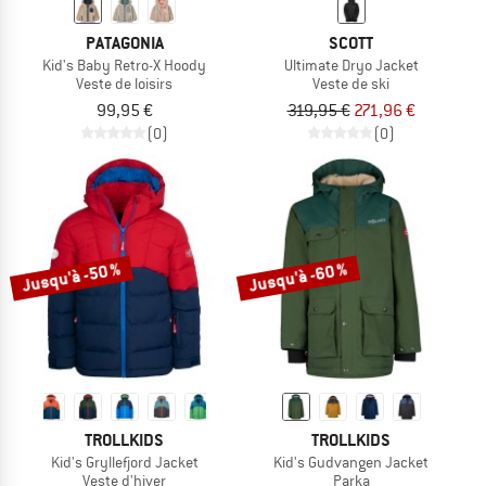
PATAGONIA
SCOTT
Kid's Baby Retro-X Hoody
Ultimate Dryo Jacket
Veste de loisirs
Veste de ski
99,95 €
319,95 €
271,96 €
(0)
(0)
Jusqu'à -50 %
Jusqu'à -60 %
TROLLKIDS
TROLLKIDS
Kid's Gryllefjord Jacket
Kid's Gudvangen Jacket
Veste d'hiver
Parka