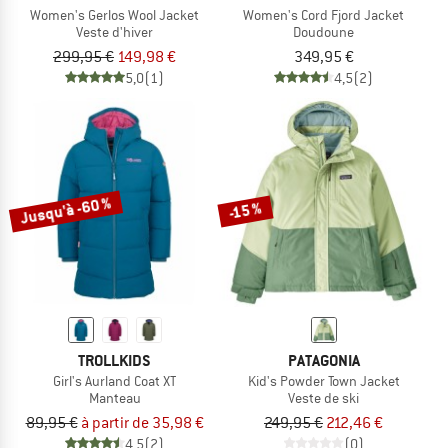
Women's Gerlos Wool Jacket
Women's Cord Fjord Jacket
Veste d'hiver
Doudoune
299,95 €
149,98 €
349,95 €
5,0
(1)
4,5
(2)
Jusqu'à -60 %
-15 %
TROLLKIDS
PATAGONIA
Girl's Aurland Coat XT
Kid's Powder Town Jacket
Manteau
Veste de ski
89,95 €
à partir de 35,98 €
249,95 €
212,46 €
4,5
(2)
(0)