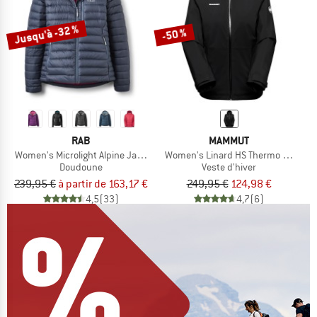
Jusqu'à -32 %
-50 %
RAB
MAMMUT
Women's Microlight Alpine Jacket
Women's Linard HS Thermo Hooded 
Doudoune
Veste d'hiver
239,95 €
à partir de 163,17 €
249,95 €
124,98 €
4,5
(33)
4,7
(6)