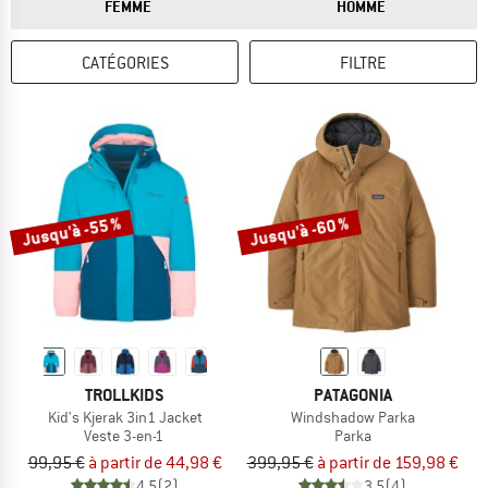
RÉPONSE
RÉPONSE
FEMME
HOMME
CATÉGORIES
FILTRE
Jusqu'à -55 %
Jusqu'à -60 %
TROLLKIDS
PATAGONIA
Kid's Kjerak 3in1 Jacket
Windshadow Parka
Veste 3-en-1
Parka
99,95 €
à partir de 44,98 €
399,95 €
à partir de 159,98 €
4,5
(2)
3,5
(4)