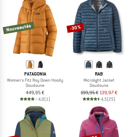
Nouveautés
-30 %
PATAGONIA
RAB
Women's Fitz Roy Down Hoody
Microlight Jacket
Doudoune
Doudoune
449,95 €
199,95 €
139,97 €
4,0
(1)
4,5
(25)