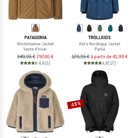
PATAGONIA
TROLLKIDS
Windshadow Jacket
Kid's Nordkapp Jacket
Veste d'hiver
Parka
349,95 €
297,46 €
129,95 €
à partir de 41,99 €
4,4
(5)
4,8
(17)
-15 %