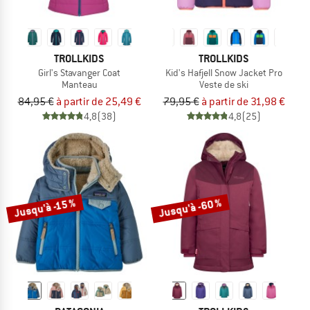
TROLLKIDS
TROLLKIDS
Girl's Stavanger Coat
Kid's Hafjell Snow Jacket Pro
Manteau
Veste de ski
84,95 €
à partir de 25,49 €
79,95 €
à partir de 31,98 €
4,8
(38)
4,8
(25)
Jusqu'à -60 %
Jusqu'à -15 %