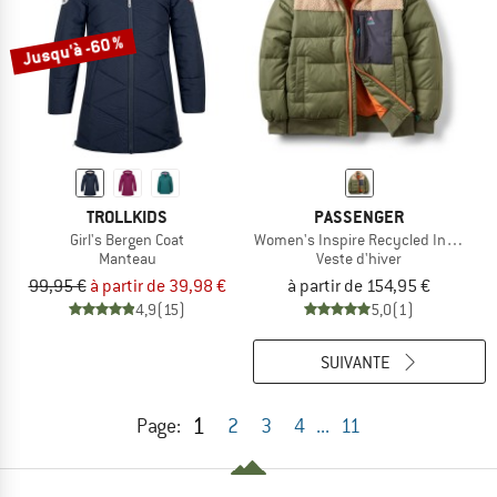
Jusqu'à -60 %
TROLLKIDS
PASSENGER
Girl's Bergen Coat
Women's Inspire Recycled Insulated
Manteau
Veste d'hiver
99,95 €
à partir de 39,98 €
à partir de 154,95 €
4,9
(15)
5,0
(1)
SUIVANTE
1
Page:
2
3
4
...
11