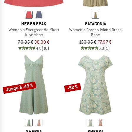
HEBER PEAK
PATAGONIA
Women's EvergreenHe. Skort
Women's Garden Island Dress
Jupe-short
Robe
79,95 €
38,38 €
129,95 €
77,97 €
4,8
(10)
5,0
(1)
Jusqu'à -43 %
-52 %
SHERPA
SHERPA