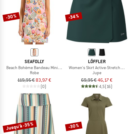
-30 %
-34 %
SEAFOLLY
LÖFFLER
Beach Bohème Bandeau Mini Dress
Women's Skirt Active-Stretch-Superli
Robe
Jupe
119,95 €
83,97 €
69,95 €
46,17 €
(0)
4,5
(16)
Jusqu'à -35 %
-30 %