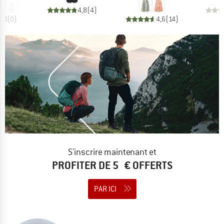
4,8
(
4
)
0,0
(
0
)
4,6
(
14
)
S'inscrire maintenant et
PROFITER DE 5 € OFFERTS
PAR ICI