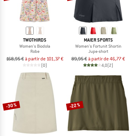
TWOTHIRDS
MAIER SPORTS
Women's Biodola
Women's Fortunit Shortin
Robe
Jupe-short
168,95 €
à partir de 101,37 €
89,95 €
à partir de 46,77 €
(0)
4,0
(2)
-30 %
-22 %