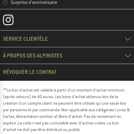
Surprise d'anniversaire
SERVICE CLIENTÈLE
À PROPOS DES ALPINISTES
RÉVOQUER LE CONTRAT
**Le bon d'achat est valable à partir d'un montant d'achat minimum
(après retours) de 40 euros. Les bons d'achat obtenus lors de la
création d'un compte client ne peuvent être utilisés qu'une seule fois
par personne et par commande. Non applicable aux catégories Livres &
Cartes, Alimentation outdoor et Bons d'achat. Pas de versement en
espèce. Le code n'est pas cumulable avec d'autres codes. Le bon
d'achat ne doit pas être distribué ou publié.