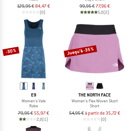
129,95 €
84,47 €
99,95 €
77,96 €
(0)
5,0
(2)
Jusqu'à -35 %
-30 %
E9
THE NORTH FACE
Women's Vale
Women's Flex Woven Skort
Robe
Short
79,95 €
55,97 €
54,95 €
à partir de 35,72 €
2,0
(1)
(0)