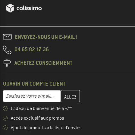
ENVOYEZ-NOUS UN E-MAIL !
04 65 82 17 36
ACHETEZ CONSCIEMMENT
OUVRIR UN COMPTE CLIENT
Entrez votre adresse e-mail ici et créez votre compte client à la 
Saisissez votre e-mail...
Cadeau de bienvenue de 5 €**
Accès exclusif aux promos
Ajout de produits à la liste d'envies