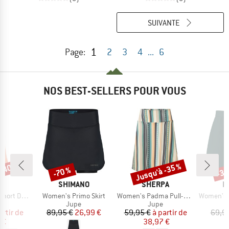
SUIVANTE
1
Page:
2
3
4
...
6
NOS BEST-SELLERS POUR VOUS
 -40 %
Jusqu'à -35 %
-70 %
-34
Remise
Remise
Rem
UE
MARQUE
MARQUE
M
LL
SHIMANO
SHERPA
L
Article
Article
Article
rt Dress
Women's Primo Skirt
Women's Padma Pull-On Skirt
Women's Skirt Act
uct group
Product group
Product group
Jupe
Jupe
ix
ix réduit
Prix
Prix réduit
Prix
Prix réduit
artir de
89,95 €
26,99 €
59,95 €
à partir de
69,9
 €
38,97 €