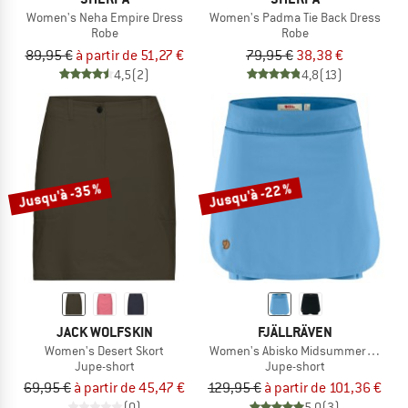
Women's Neha Empire Dress
Women's Padma Tie Back Dress
Robe
Robe
89,95 €
à partir de 51,27 €
79,95 €
38,38 €
4,5
(2)
4,8
(13)
Jusqu'à -35 %
Jusqu'à -22 %
JACK WOLFSKIN
FJÄLLRÄVEN
Women's Desert Skort
Women's Abisko Midsummer Skort
Jupe-short
Jupe-short
69,95 €
à partir de 45,47 €
129,95 €
à partir de 101,36 €
(0)
5,0
(3)