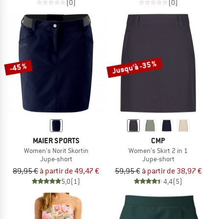
(0)
(0)
Jusqu'à -35 %
-45 %
MAIER SPORTS
CMP
Women's Norit Skortin
Women's Skirt 2 in 1
Jupe-short
Jupe-short
89,95 €
à partir de 49,47 €
59,95 €
à partir de 38,97 €
5,0
(1)
4,4
(5)