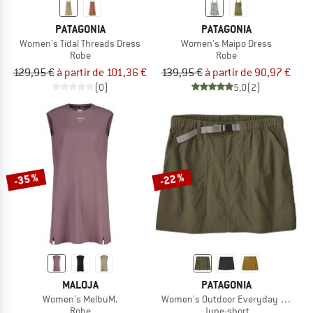
PATAGONIA
PATAGONIA
Women's Tidal Threads Dress
Women's Maipo Dress
Robe
Robe
129,95 €
à partir de 101,36 €
139,95 €
à partir de 90,97 €
(0)
5,0
(2)
-35 %
-22 %
MALOJA
PATAGONIA
Women's MelbuM.
Women's Outdoor Everyday Skort
Robe
Jupe-short