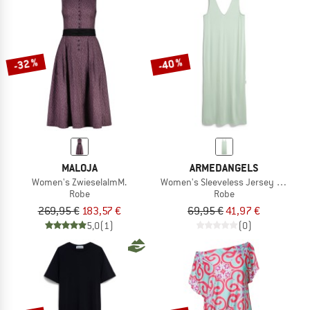
-32 %
-40 %
MALOJA
ARMEDANGELS
Women's ZwieselalmM.
Women's Sleeveless Jersey Midi Dre
Robe
Robe
269,95 €
183,57 €
69,95 €
41,97 €
5,0
(1)
(0)