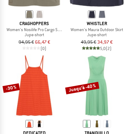
CRAGHOPPERS
WHISTLER
Women's Nosilife Pro Cargo Skort
Women's Maura Outdoor Skirt
Jupe-short
Jupe-short
94,95 €
66,47 €
49,95 €
34,97 €
(0)
5,0
(2)
Jusqu'à -40 %
-30 %
DEDICATED
TRANQUILLO