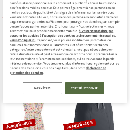
données afin de personnaliser le contenu et la publicité et nous fournissons
VERS LES PROMOS
des fonctions médias sociaux. Cela permet également à nos partenaires de
médias sociaux, de publicité et d'analyse de s'informer sur la manière dont
-35 %
-35 %
vous utilisez notre site web; certains de ces partenaires sont situés dans des
pays tiers sans garanties suffisantes pour protéger vos données, par exemple
contre l'accès par les autorités. En cliquant sur « Tout sélectionner », vous
acceptez que nous procédions de cette manière.
Si vous ne souhaitez pas
accepter les cookies à l’exception des cookies techniquement nécessaires,
veuillez cliquer ici
. Cependant, vous pouvez modifier vos paramètres de
cookies à tout moment dans « Paramètres » et sélectionner certaines
catégories. Votre consentement est volontaire, n’est pas nécessaire pour
l’utilisation de ce site et peut être révoqué ou accordé pour la première fois à
tout moment dans « Paramètres des cookies », qui se trouve dans la partie
BILLABONG
PROTEST
inférieure de notre site. Vous trouverez plus d'informations, également sur les
Women's Jet Set
Women's PRTNadia
risques des transferts vers des pays tiers, dans notre
déclaration de
Robe
Robe
protection des données
.
79,95 €
51,97 €
59,95 €
38,97 €
3,0
(2)
5,0
(1)
PARAMÈTRES
TOUT SÉLECTIONNER
Jusqu'à -40 %
Jusqu'à -48 %