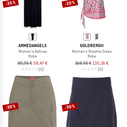
-35 %
-20 %
ARMEDANGELS
GOLDBERGH
Women's Xelinaa
Women's Rosetta Dress
Robe
Robe
89,95 €
58,47 €
168,95 €
135,16 €
(0)
(0)
-30 %
-30 %