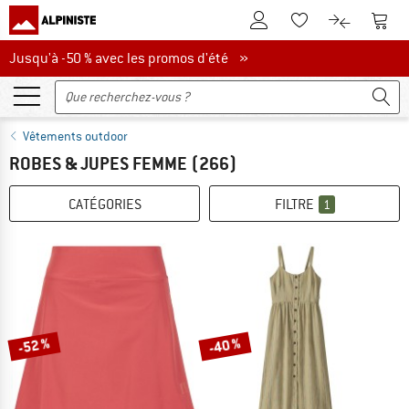
Vers le compte client
Vers 
Vers la liste d'env
Vers le com
Jusqu'à -50 % avec les promos d'été
Jusqu'à -50 % avec les promos d'été »
Vêtements outdoor
ROBES & JUPES FEMME
(266)
CATÉGORIES
FILTRE
1
-52 %
-40 %