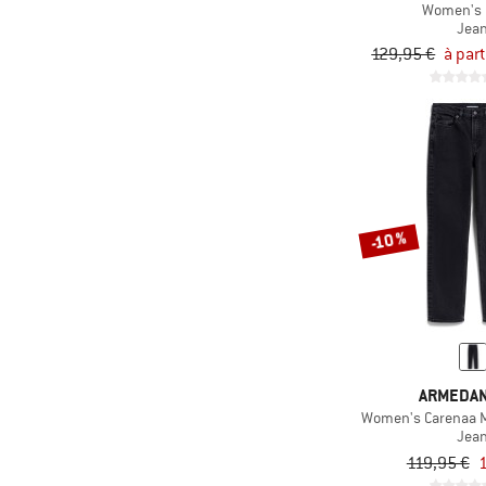
Women's 
Jea
129,95 €
à part
-10 %
ARMEDA
Women's Carenaa M
Jea
119,95 €
1