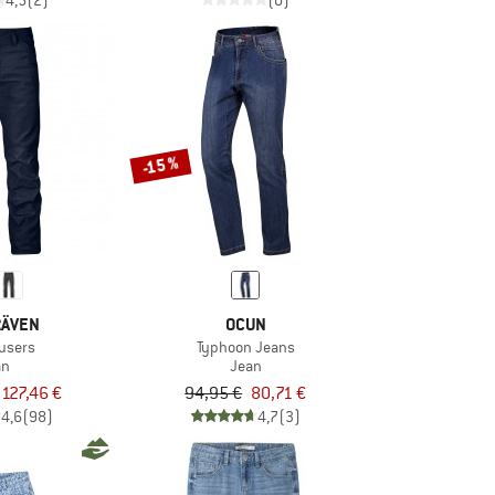
4,5
(2)
(0)
-15 %
RÄVEN
OCUN
ousers
Typhoon Jeans
an
Jean
127,46 €
94,95 €
80,71 €
4,6
(98)
4,7
(3)