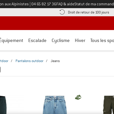
Appelez-nous au
on aux Alpinistes
|
04 65 82 17 36
FAQ & aide
Statut de ma command
e les informations de paiement ici ! Ouvre une boîte d'information
Tro
Droit de retour de 100 jours
Équipement
Escalade
Cyclisme
Hiver
Tous les spo
tdoor
/
Pantalons outdoor
/
Jeans
)