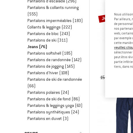
Pantalons d'escalade
(296)
Pantalons & collants running
Jusqu'à -35 %
(555)
Nous utilison
Par ailleurs
Pantalons imperméables
(183)
de personnali
Collants & leggings
(222)
nos partenair
Pantalons de bloc
(243)
web; certain
par exemple c
Pantalons de ski
(311)
cette manièr
Jeans
(76)
veuillez cliqu
sélectionner 
Pantalons softshell
(185)
peut être rév
FJÄLLR
Pantalons de randonnée
(142)
partie inféri
Vardag Tr
Pantalons de jogging
(145)
tiers, dans n
Pantalon de
Pantalons d'hiver
(108)
159,95 €
à part
Pantalons de ski de randonnée
(66)
Pantalons polaires
(24)
Pantalons de ski de fond
(86)
Pantalons & leggings yoga
(63)
Pantalons synthétiques
(24)
Pantalons en duvet
(3)