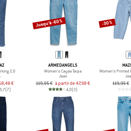
Jusqu'à -60 %
-30 %
AZ
ARMEDANGELS
MAZ
king 2.0
Women's Cayaa Tarpa
Women's Printed 
n
Jean
Je
58,48 €
119,95 €
à partir de 47,98 €
119,95 €
3,7
(7)
4,0
(3)