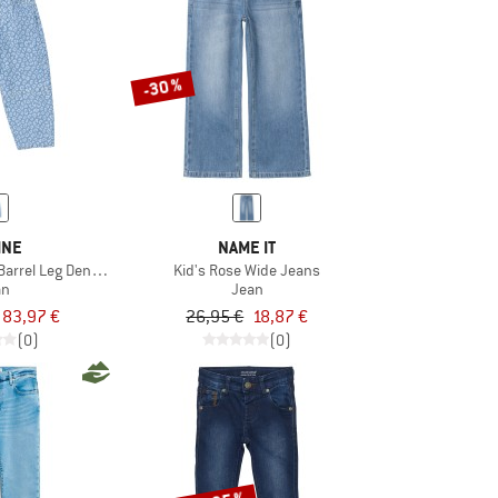
-30 %
INE
NAME IT
Barrel Leg Denim Pants
Kid's Rose Wide Jeans
an
Jean
83,97 €
26,95 €
18,87 €
(0)
(0)