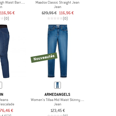
gh Waist Barrel Jeans
Maadox Classic Straight Jean
an
Jean
116,96 €
129,95 €
116,96 €
(0)
(0)
Nouveautés
UN
ARMEDANGELS
Jeans
Women's Tillaa Mid Waist Skinny Jean
'escalade
Jean
76,46 €
123,45 €