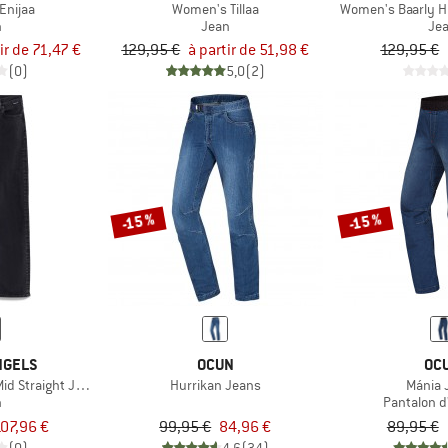
Enijaa
Women's Tillaa
Women's Baarly Hi
n
Jean
Je
ir de 71,47 €
129,95 €
à partir de 51,98 €
129,95 €
(0)
5,0
(2)
-15 %
-15 %
NGELS
OCUN
OC
id Straight Jean
Hurrikan Jeans
Mánia 
n
Pantalon d
07,96 €
99,95 €
84,96 €
89,95 €