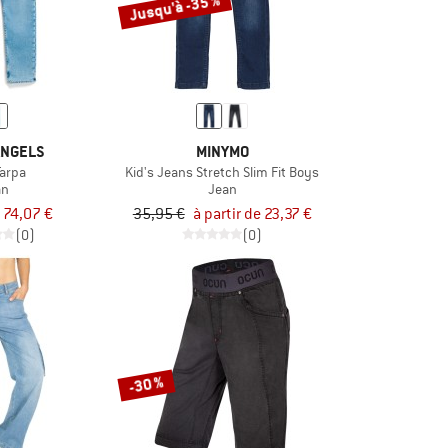
Jusqu'à -35 %
NGELS
MINYMO
Tarpa
Kid's Jeans Stretch Slim Fit Boys
an
Jean
74,07 €
35,95 €
à partir de 23,37 €
(0)
(0)
-30 %