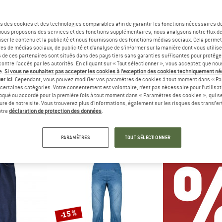
Jusqu'à -30 %
s des cookies et des technologies comparables afin de garantir les fonctions nécessaires de
-43 %
, nous proposons des services et des fonctions supplémentaires, nous analysons notre flux d
ser le contenu et la publicité et nous fournissons des fonctions médias sociaux. Cela perme
es de médias sociaux, de publicité et d'analyse de s'informer sur la manière dont vous utilise
s de ces partenaires sont situés dans des pays tiers sans garanties suffisantes pour protég
ontre l'accès par les autorités. En cliquant sur « Tout sélectionner », vous acceptez que no
e.
Si vous ne souhaitez pas accepter les cookies à l’exception des cookies techniquement n
er ici
. Cependant, vous pouvez modifier vos paramètres de cookies à tout moment dans « Pa
certaines catégories. Votre consentement est volontaire, n’est pas nécessaire pour l’utilisati
oqué ou accordé pour la première fois à tout moment dans « Paramètres des cookies », qui se
ÄVEN
ARMEDANGELS
FJÄLL
eure de notre site. Vous trouverez plus d'informations, également sur les risques des transfe
ousers
Women's Mairaa
Greenlan
otre
déclaration de protection des données
.
 trekking
Jean
Je
ir de 103,97 €
119,95 €
68,37 €
159,95 €
à par
PARAMÈTRES
TOUT SÉLECTIONNER
4,6
(40)
4,4
(9)
-15 %