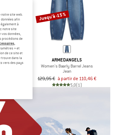
Jusqu'à -15 %
 notre site web.
e données afin
t également à
z notre site
er vos données,
us procédions de
écessaires,
ramètres » et
on de ce site et
 trouve dans la
RÄVEN
ARMEDANGELS
rts vers des pays
d Jeans
Women's Baarly Barrel Jeans
an
Jean
tir de 111,97 €
129,95 €
à partir de 110,46 €
4,6
(58)
5,0
(1)