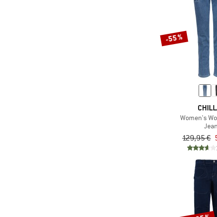
-55 %
CHILL
Women's Wor
Jea
129,95 €