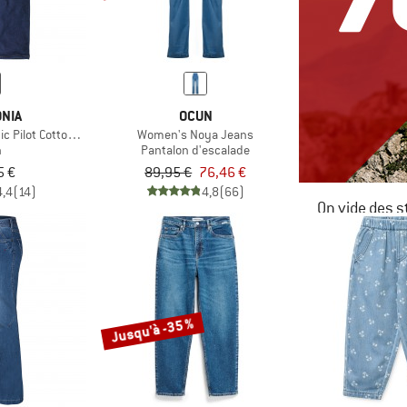
NIA
OCUN
c Pilot Cotton Straight Fit Jeans
Women's Noya Jeans
n
Pantalon d'escalade
5 €
89,95 €
76,46 €
4,4
(14)
4,8
(66)
On vide des s
JUSQU'À -6
LE DÉSTOC
Jusqu'à -35 %