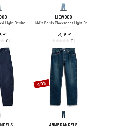
OOD
LIEWOOD
nted Light Denim
Kid's Borris Placement Light Denim
an
Jean
5 €
54,95 €
(0)
(0)
-10 %
NGELS
ARMEDANGELS