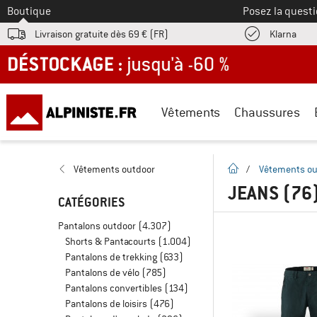
Vers le
Boutique
Posez la questi
Trouv
Livraison gratuite dès 69 € (FR)
Klarna
DÉSTOCKAGE : jusqu'à -60 %
Vêtements
Chaussures
Page d'accueil
Vêtements outdoor
/
Vêtements ou
JEANS
(76
CATÉGORIES
Pantalons outdoor
(4.307)
Shorts & Pantacourts
(1.004)
Pantalons de trekking
(633)
Pantalons de vélo
(785)
Pantalons convertibles
(134)
Pantalons de loisirs
(476)