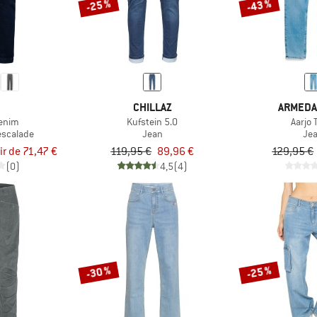
-25 %
-43 %
CHILLAZ
ARMEDA
enim
Kufstein 5.0
Aarjo 
escalade
Jean
Je
ir de 71,47 €
119,95 €
89,96 €
129,95 €
(0)
4,5
(4)
-30 %
-25 %