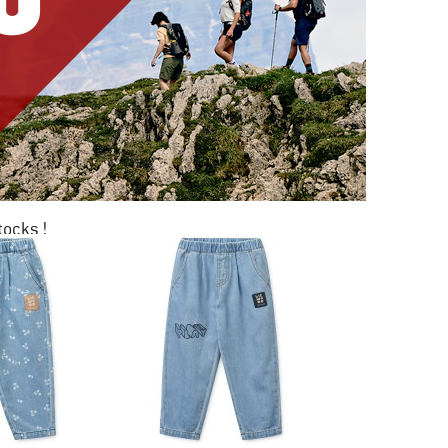
tocks !
0 %
KAGE