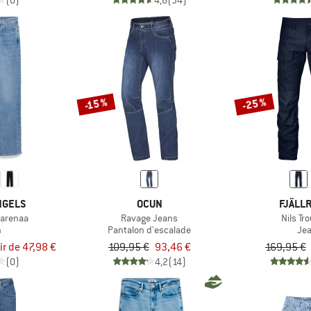
(0)
4,6
(34)
-25 %
-15 %
NGELS
OCUN
FJÄLL
arenaa
Ravage Jeans
Nils Tr
n
Pantalon d'escalade
Je
ir de 47,98 €
109,95 €
93,46 €
169,95 €
(0)
4,2
(14)