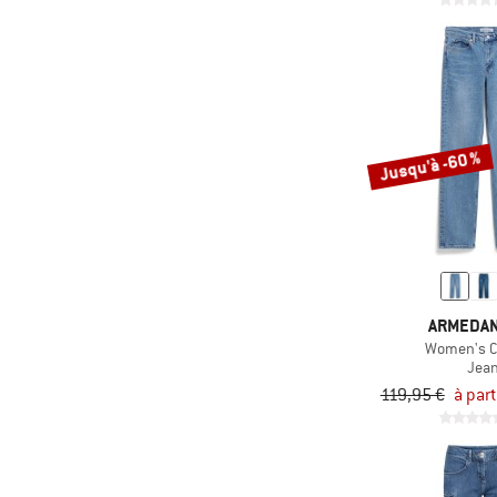
Jusqu'à -60 %
ARMEDA
Women's C
Jea
119,95 €
à part