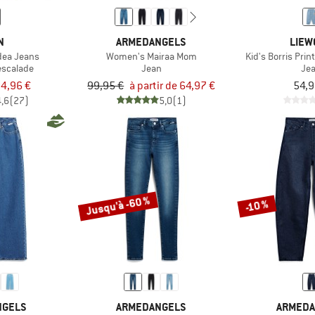
N
ARMEDANGELS
LIEW
ea Jeans
Women's Mairaa Mom
Kid's Borris Pri
escalade
Jean
Je
4,96 €
99,95 €
à partir de 64,97 €
54,9
4,6
(27)
5,0
(1)
Jusqu'à -60 %
-10 %
NGELS
ARMEDANGELS
ARMEDA