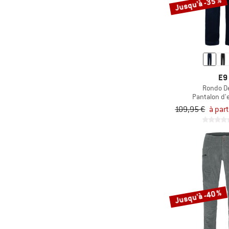
Jusqu'à -35 %
E9
Rondo D
Pantalon d'
109,95 €
à part
Jusqu'à -40 %