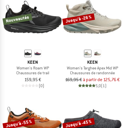
Jusqu'à -26 %
Nouveautés
KEEN
KEEN
Women's Roam WP
Women's Targhee Apex Mid WP
Chaussures de trail
Chaussures de randonnée
159,95 €
169,95 €
à partir de 125,76 €
(0)
5,0
(1)
Jusqu'à -55 %
Jusqu'à -45 %