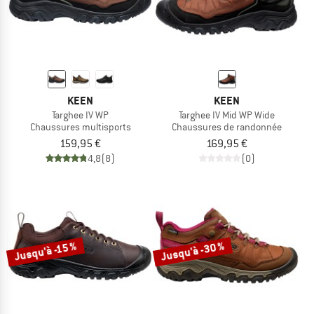
KEEN
KEEN
Targhee IV WP
Targhee IV Mid WP Wide
Chaussures multisports
Chaussures de randonnée
159,95 €
169,95 €
4,8
(8)
(0)
Jusqu'à -30 %
Jusqu'à -15 %