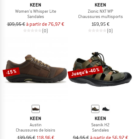
KEEN
KEEN
Women's Whisper Lite
Zionic NXT WP
Sandales
Chaussures multisports
109,95 €
à partir de 76,97 €
169,95 €
(0)
(0)
Jusqu'à -40 %
-15 %
KEEN
KEEN
Austin
Seanik H2
Chaussures de loisirs
Sandales
139,95 €
118,96 €
94,95 €
à partir de 56,97 €