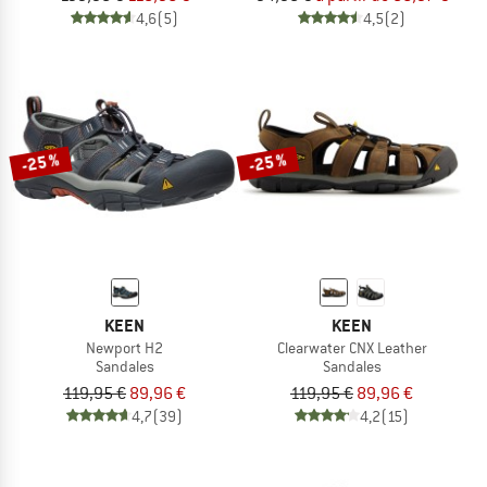
4,6
(5)
4,5
(2)
-25 %
-25 %
KEEN
KEEN
Newport H2
Clearwater CNX Leather
Sandales
Sandales
119,95 €
89,96 €
119,95 €
89,96 €
4,7
(39)
4,2
(15)