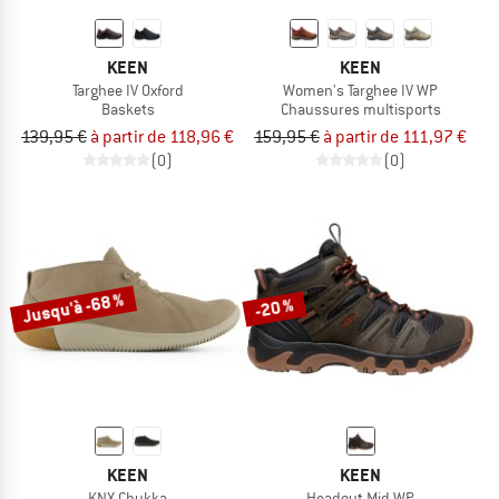
KEEN
KEEN
Targhee IV Oxford
Women's Targhee IV WP
Baskets
Chaussures multisports
139,95 €
à partir de 118,96 €
159,95 €
à partir de 111,97 €
(0)
(0)
Jusqu'à -68 %
-20 %
KEEN
KEEN
KNX Chukka
Headout Mid WP