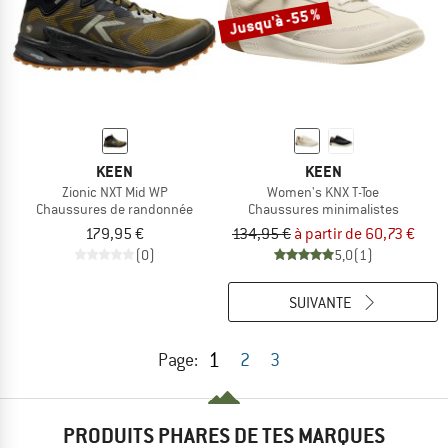
Jusqu'à -55 %
KEEN
KEEN
Zionic NXT Mid WP
Women's KNX T-Toe
Chaussures de randonnée
Chaussures minimalistes
179,95 €
134,95 €
à partir de 60,73 €
(0)
5,0
(1)
SUIVANTE
1
Page:
2
3
PRODUITS PHARES DE TES MARQUES