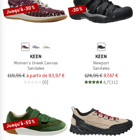
Jusqu'à -30 %
-30 %
KEEN
KEEN
Women's Uneek Canvas
Newport
Sandales
Sandales
119,95 €
à partir de 83,97 €
124,95 €
87,47 €
(0)
4,7
(11)
Jusqu'à -55 %