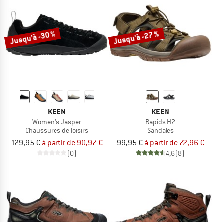
Jusqu'à -30 %
Jusqu'à -27 %
KEEN
KEEN
Women's Jasper
Rapids H2
Chaussures de loisirs
Sandales
129,95 €
à partir de 90,97 €
99,95 €
à partir de 72,96 €
(0)
4,6
(8)