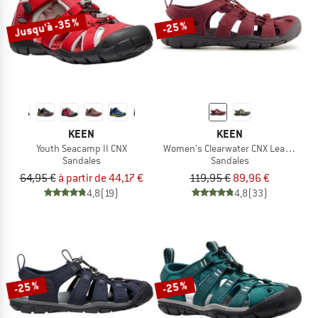
Jusqu'à -35 %
-25 %
KEEN
KEEN
Youth Seacamp II CNX
Women's Clearwater CNX Leather
Sandales
Sandales
64,95 €
à partir de 44,17 €
119,95 €
89,96 €
4,8
(19)
4,8
(33)
-25 %
-25 %