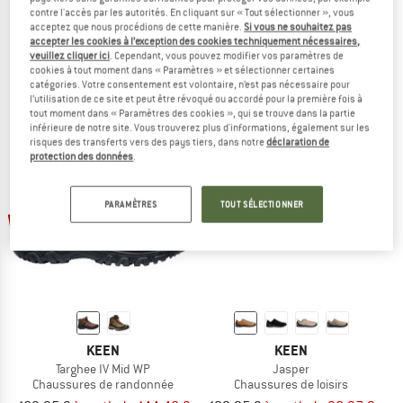
contre l'accès par les autorités. En cliquant sur « Tout sélectionner », vous
KEEN
KEEN
acceptez que nous procédions de cette manière.
Si vous ne souhaitez pas
Women's Targhee IV Mid WP
Women's Ravine H2
accepter les cookies à l’exception des cookies techniquement nécessaires,
Chaussures de randonnée
Sandales
veuillez cliquer ici
. Cependant, vous pouvez modifier vos paramètres de
cookies à tout moment dans « Paramètres » et sélectionner certaines
169,95 €
99,95 €
à partir de 49,98 €
catégories. Votre consentement est volontaire, n’est pas nécessaire pour
4,8
(4)
4,3
(8)
l’utilisation de ce site et peut être révoqué ou accordé pour la première fois à
tout moment dans « Paramètres des cookies », qui se trouve dans la partie
inférieure de notre site. Vous trouverez plus d'informations, également sur les
risques des transferts vers des pays tiers, dans notre
déclaration de
protection des données
.
PARAMÈTRES
TOUT SÉLECTIONNER
Jusqu'à -30 %
Jusqu'à -15 %
KEEN
KEEN
Targhee IV Mid WP
Jasper
Chaussures de randonnée
Chaussures de loisirs