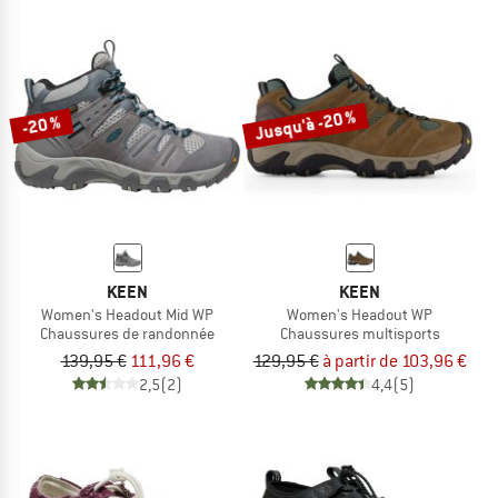
Jusqu'à -20 %
-20 %
KEEN
KEEN
Women's Headout Mid WP
Women's Headout WP
Chaussures de randonnée
Chaussures multisports
139,95 €
111,96 €
129,95 €
à partir de 103,96 €
2,5
(2)
4,4
(5)