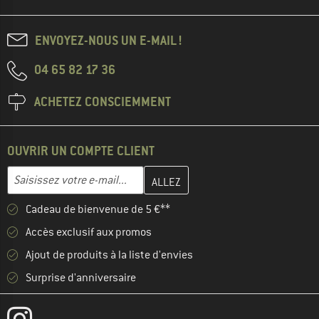
ENVOYEZ-NOUS UN E-MAIL !
04 65 82 17 36
ACHETEZ CONSCIEMMENT
OUVRIR UN COMPTE CLIENT
Entrez votre adresse e-mail ici et créez votre compte client à la 
Adresse e-mail
Cadeau de bienvenue de 5 €**
Accès exclusif aux promos
Ajout de produits à la liste d'envies
Surprise d'anniversaire