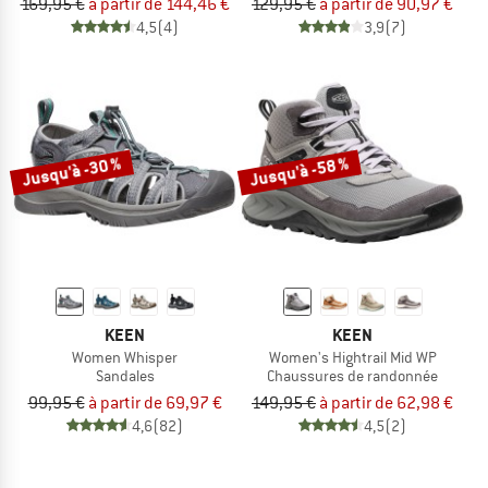
169,95 €
à partir de 144,46 €
129,95 €
à partir de 90,97 €
4,5
(4)
3,9
(7)
Jusqu'à -30 %
Jusqu'à -58 %
KEEN
KEEN
Women Whisper
Women's Hightrail Mid WP
Sandales
Chaussures de randonnée
99,95 €
à partir de 69,97 €
149,95 €
à partir de 62,98 €
4,6
(82)
4,5
(2)