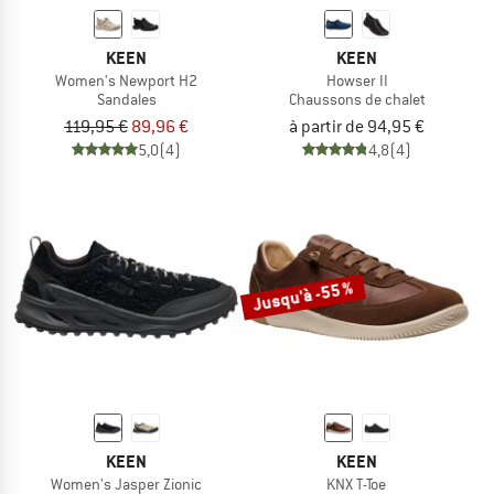
KEEN
KEEN
Women's Newport H2
Howser II
Sandales
Chaussons de chalet
119,95 €
89,96 €
à partir de 94,95 €
5,0
(4)
4,8
(4)
Jusqu'à -55 %
KEEN
KEEN
Women's Jasper Zionic
KNX T-Toe