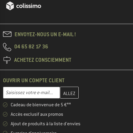
ENVOYEZ-NOUS UN E-MAIL !
04 65 82 17 36
ACHETEZ CONSCIEMMENT
OUVRIR UN COMPTE CLIENT
Entrez votre adresse e-mail ici et créez votre compte client à la 
Adresse e-mail
Cadeau de bienvenue de 5 €**
Accès exclusif aux promos
Ajout de produits à la liste d'envies