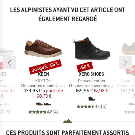
LES ALPINISTES AYANT VU CET ARTICLE ONT
ÉGALEMENT REGARDÉ
 -30 %
Jusqu'à -55 %
Jus
-60 %
Remise
Remise
Rem
MARQUE
MARQUE
M
IES
KEEN
XERO SHOES
M
Article
Article
Article
nit
KNX T-Toe
Denver Leather
Vapor G
Product group
Product group
Product g
malistes
Chaussures minimalistes
Chaussures minimalistes
Chaussures
ix
ix réduit
Prix
Prix réduit
Prix
Prix réduit
artir de
134,95 €
à partir de
169,95 €
67,98 €
134,95
 €
60,73 €
7
4,6
(
5
)
5,0
(
3
)
4,8
(
4
)
CES PRODUITS SONT PARFAITEMENT ASSORTIS