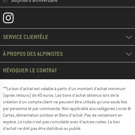
Surprise d'anniversaire
SERVICE CLIENTÈLE
À PROPOS DES ALPINISTES
RÉVOQUER LE CONTRAT
**Le bon d'achat est valable à partir d'un montant d'achat minimum
(après retours) de 40 euros. Les bons d'achat obtenus lors de la
création d'un compte client ne peuvent être utilisés qu'une seule fois
par personne et par commande. Non applicable aux catégories Livres &
Cartes, Alimentation outdoor et Bons d'achat. Pas de versement en
espèce. Le code n'est pas cumulable avec d'autres codes. Le bon
d'achat ne doit pas être distribué ou publié.