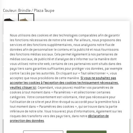
Couleur:
Brindle / Plaza Taupe
-55 %
-68 %
Nous utilisons des cookies et des technologies comparables afin de garantir
Sélectionner taille:
les fonctions nécessaires de notre site web. Par ailleurs, nous proposons des
services et des fonctions supplémentaires, nous analysons notre flux de
EU
39,5
EU
40
EU
40,5
EU
41
EU
42
données afin de personnaliser le contenu et la publicité et nous fournissons
des fonctions médias sociaux. Cela permet également à nos partenaires de
médias sociaux, de publicité et d'analyse de s'informer sur la manière dont
EU
42,5
EU
43
EU
44
EU
44,5
vous utilisez notre site web; certains de ces partenaires sont situés dans des
pays tiers sans garanties suffisantes pour protéger vos données, par exemple
EU
45
EU
46
EU
47
EU
47,5
contre l'accès par les autorités. En cliquant sur « Tout sélectionner », vous
acceptez que nous procédions de cette manière.
Si vous ne souhaitez pas
accepter les cookies à l’exception des cookies techniquement nécessaires,
EU
48
veuillez cliquer ici
. Cependant, vous pouvez modifier vos paramètres de
cookies à tout moment dans « Paramètres » et sélectionner certaines
Guide des tailles
catégories. Votre consentement est volontaire, n’est pas nécessaire pour
l’utilisation de ce site et peut être révoqué ou accordé pour la première fois à
Le lien s'ouvre dans une boîte d'inf
Délai de livraison: 3-5 jours ouvrables
tout moment dans « Paramètres des cookies », qui se trouve dans la partie
inférieure de notre site. Vous trouverez plus d'informations, également sur les
Quantité:
risques des transferts vers des pays tiers, dans notre
déclaration de
protection des données
.
AJOUTER AU PANIER