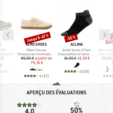
Jus
Jusqu'à -12 %
-55 %
Remise
Remise
Rem
QUE
MARQUE
MARQUE
N
XERO SHOES
ACLIMA
Article
Article
Article
T WP
Dillon Canvas
Ankle Socks 2-Pack
Merino Wool C
Product group
Product group
Product g
ltisports
Chaussures minimalistes
Chaussettes en laine mérinos
Chaussette
ix
Prix
Prix réduit
Prix
Prix réduit
5 €
89,95 €
à partir de
31,95 €
14,38 €
22,95 
79,16 €
1
0,0
(
0
)
4,0
(
8
)
4,2
(
5
)
APERÇU DES ÉVALUATIONS
50%
4,0