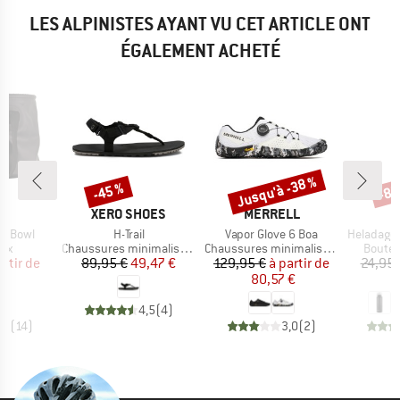
LES ALPINISTES AYANT VU CET ARTICLE ONT
ÉGALEMENT ACHETÉ
Jusqu'à -38 %
-45 %
-85
Remise
Remise
Rem
QUE
MARQUE
MARQUE
C
XERO SHOES
MERRELL
Article
Article
Article
sh Bowl
H-Trail
Vapor Glove 6 Boa
HeladagenSt. Insulated
 group
Product group
Product group
Produc
eux
Chaussures minimalistes
Chaussures minimalistes
Boutei
ix
ix réduit
Prix
Prix réduit
Prix
Prix réduit
artir de
89,95 €
49,47 €
129,95 €
à partir de
24,95 
€
80,57 €
4,5
(
4
)
,7
(
14
)
3,0
(
2
)