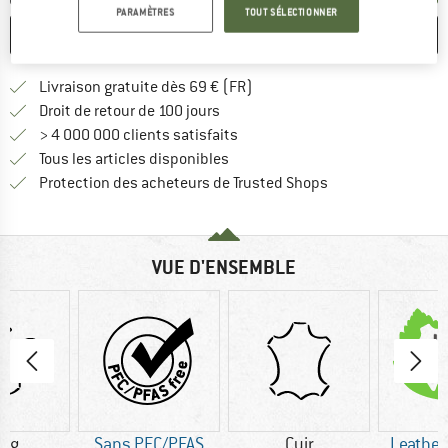
PARAMÈTRES
TOUT SÉLECTIONNER
ENREGISTRER
COMPARER
Trouve les infos sur la livrais
Livraison gratuite dès 69 € (FR)
Trouve les informations de paiemen
Droit de retour de 100 jours
> 4 000 000 clients satisfaits
Tous les articles disponibles
Trouve toutes les i
Protection des acheteurs de Trusted Shops
VUE D'ENSEMBLE
0 g
Sans PFC/PFAS
Cuir
Leather