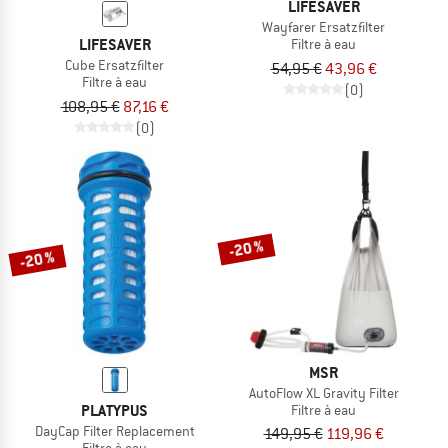
LIFESAVER
Wayfarer Ersatzfilter
LIFESAVER
Filtre à eau
Cube Ersatzfilter
54,95 €
43,96 €
Filtre à eau
(0)
108,95 €
87,16 €
(0)
-20 %
-20 %
MSR
AutoFlow XL Gravity Filter
PLATYPUS
Filtre à eau
DayCap Filter Replacement
149,95 €
119,96 €
Filtre à eau