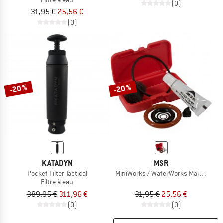
(0)
31,95 €
25,56 €
(0)
-20 %
-20 %
KATADYN
MSR
Pocket Filter Tactical
MiniWorks / WaterWorks Maintenanc
Filtre à eau
389,95 €
311,96 €
31,95 €
25,56 €
(0)
(0)