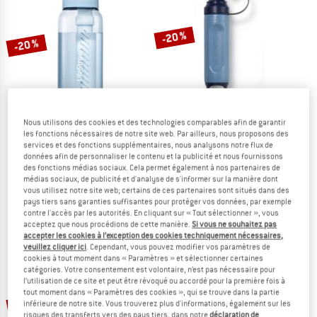
LE DÉSTOCKAGE
-20 %
-20 %
LIFESTRAW
Nous utilisons des cookies et des technologies comparables afin de garantir
les fonctions nécessaires de notre site web. Par ailleurs, nous proposons des
Peak Solo
services et des fonctions supplémentaires, nous analysons notre flux de
LIFESTRAW
Filtre à eau
données afin de personnaliser le contenu et la publicité et nous fournissons
Go 1-Liter
31,95 €
25,56 €
des fonctions médias sociaux. Cela permet également à nos partenaires de
Gourde
médias sociaux, de publicité et d'analyse de s'informer sur la manière dont
5,0
(2)
vous utilisez notre site web; certains de ces partenaires sont situés dans des
59,95 €
47,96 €
pays tiers sans garanties suffisantes pour protéger vos données, par exemple
5,0
(4)
contre l'accès par les autorités. En cliquant sur « Tout sélectionner », vous
acceptez que nous procédions de cette manière.
Si vous ne souhaitez pas
accepter les cookies à l’exception des cookies techniquement nécessaires,
veuillez cliquer ici
. Cependant, vous pouvez modifier vos paramètres de
cookies à tout moment dans « Paramètres » et sélectionner certaines
catégories. Votre consentement est volontaire, n’est pas nécessaire pour
l’utilisation de ce site et peut être révoqué ou accordé pour la première fois à
tout moment dans « Paramètres des cookies », qui se trouve dans la partie
-20 %
-20 %
inférieure de notre site. Vous trouverez plus d'informations, également sur les
risques des transferts vers des pays tiers, dans notre
déclaration de