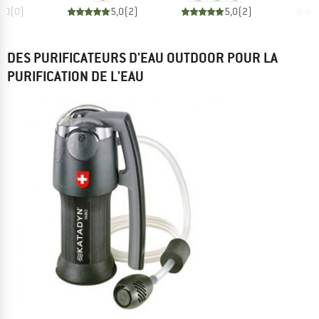
0,0
(
0
)
5,0
(
2
)
5,0
(
2
)
DES PURIFICATEURS D'EAU OUTDOOR POUR LA
PURIFICATION DE L'EAU