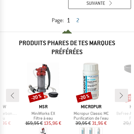
SUIVANTE
1
Page:
2
PRODUITS PHARES DE TES MARQUES
PRÉFÉRÉES
-20 %
-20 %
-20
Remise
Remise
Rem
E
MARQUE
MARQUE
M
RAW
MSR
MICROPUR
K
Article
Article
Article
lter Add-On
MiniWorks EX
Micropur Classic MC
BeFree AC Fil
 group
Product group
Product group
Pr
 eau
Filtre à eau
Purification de l'eau
Fil
ix
ix réduit
Prix
Prix réduit
Prix
Prix réduit
,96 €
169,95 €
135,96 €
39,95 €
31,96 €
29,9