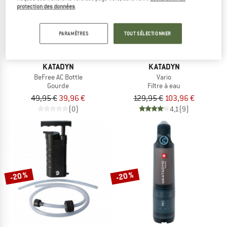
protection des données
.
PARAMÈTRES
TOUT SÉLECTIONNER
KATADYN
KATADYN
BeFree AC Bottle
Vario
Gourde
Filtre à eau
49,95 €
39,96 €
129,95 €
103,96 €
(0)
4,1
(9)
-20 %
-20 %