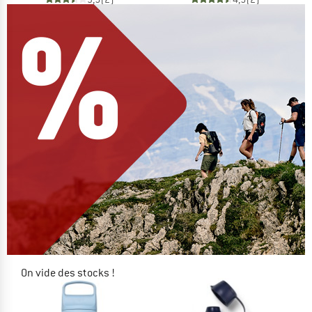
On vide des stocks !
JUSQU'À -60 %