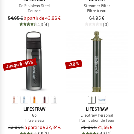
Go Stainless Steel
Streamer Filter
Gourde
Filtre à eau
54,95 €
à partir de 43,96 €
64,95 €
4,3
(4)
(0)
Jusqu'à -40 %
-20 %
LIFESTRAW
LIFESTRAW
Go
LifeStraw Personal
Filtre à eau
Purification de l'eau
53,95 €
à partir de 32,37 €
26,95 €
21,56 €
3,5
(2)
4,5
(2)