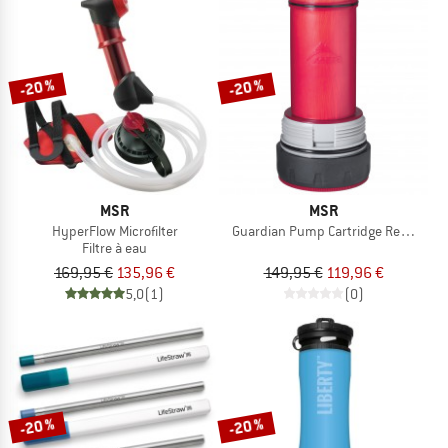
-20 %
-20 %
MSR
MSR
HyperFlow Microfilter
Guardian Pump Cartridge Replacem
Filtre à eau
169,95 €
135,96 €
149,95 €
119,96 €
5,0
(1)
(0)
-20 %
-20 %