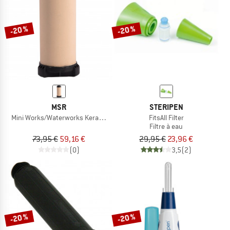
-20 %
-20 %
MSR
STERIPEN
Mini Works/Waterworks Keramikelement
FitsAll Filter
Filtre à eau
73,95 €
59,16 €
29,95 €
23,96 €
(0)
3,5
(2)
-20 %
-20 %