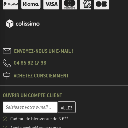
ENVOYEZ-NOUS UN E-MAIL !
04 65 82 17 36
ACHETEZ CONSCIEMMENT
OUVRIR UN COMPTE CLIENT
Entrez votre adresse e-mail ici et créez votre compte client à la 
Adresse e-mail
Cadeau de bienvenue de 5 €**
Accès exclusif aux promos