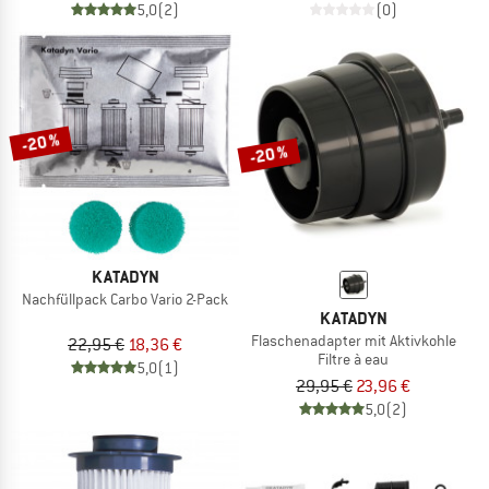
5,0
(2)
(0)
-20 %
-20 %
KATADYN
Nachfüllpack Carbo Vario 2-Pack
KATADYN
Flaschenadapter mit Aktivkohle
22,95 €
18,36 €
Filtre à eau
5,0
(1)
29,95 €
23,96 €
5,0
(2)