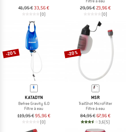
Filtre à eau
41,95 €
33,56 €
29,95 €
23,96 €
(0)
(0)
-20 %
-20 %
KATADYN
MSR
Befree Gravity 6.0
TrailShot MicroFilter
Filtre à eau
Filtre à eau
119,95 €
95,96 €
84,95 €
67,96 €
(0)
3,6
(5)