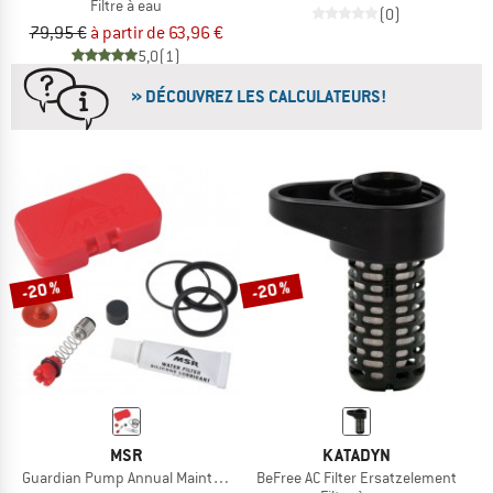
Filtre à eau
(0)
79,95 €
à partir de 63,96 €
5,0
(1)
» DÉCOUVREZ LES CALCULATEURS!
-20 %
-20 %
MSR
KATADYN
Guardian Pump Annual Maintenance Kit
BeFree AC Filter Ersatzelement