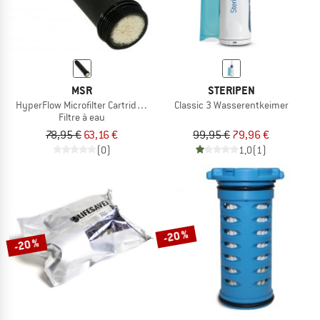
MSR
STERIPEN
HyperFlow Microfilter Cartridge Replacement
Classic 3 Wasserentkeimer
Filtre à eau
78,95 €
63,16 €
99,95 €
79,96 €
(0)
1,0
(1)
-20 %
-20 %