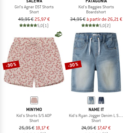
SALEWA
PATAGONIA
Girl's Agner DST Shorts
Kid's Baggies Shorts
Short
Boardshort
49,95 €
25,97 €
34,95 €
à partir de 26,21 €
5,0
(1)
5,0
(2)
-30 %
-30 %
MINYMO
NAME IT
Kid's Shorts S/S AOP
Kid's Ryan Jogger Denim L Shorts
Short
Short
25,95 €
18,17 €
24,95 €
17,47 €