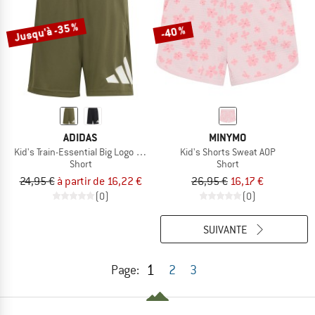
Jusqu'à -35 %
-40 %
ADIDAS
MINYMO
Kid's Train-Essential Big Logo Shorts
Kid's Shorts Sweat AOP
Short
Short
24,95 €
à partir de 16,22 €
26,95 €
16,17 €
(0)
(0)
SUIVANTE
1
Page:
2
3