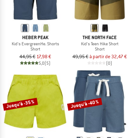
HEBER PEAK
THE NORTH FACE
Kid's EvergreenHe. Shorts
Kid's Teen Hike Short
Short
Short
44,95 €
17,98 €
49,95 €
à partir de 32,47 €
5,0
(5)
(0)
Jusqu'à -35 %
Jusqu'à -40 %