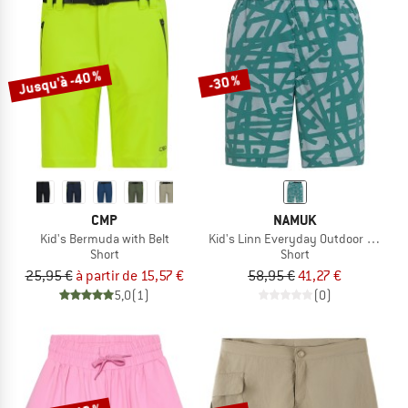
Jusqu'à -40 %
-30 %
CMP
NAMUK
Kid's Bermuda with Belt
Kid's Linn Everyday Outdoor Shorts 
Short
Short
25,95 €
à partir de 15,57 €
58,95 €
41,27 €
5,0
(1)
(0)