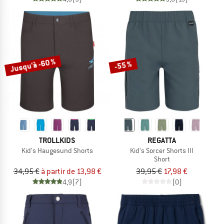
Jusqu'à -60 %
-55 %
TROLLKIDS
REGATTA
Kid's Haugesund Shorts
Kid's Sorcer Shorts III
Short
34,95 €
à partir de 13,98 €
39,95 €
17,98 €
4,9
(7)
(0)