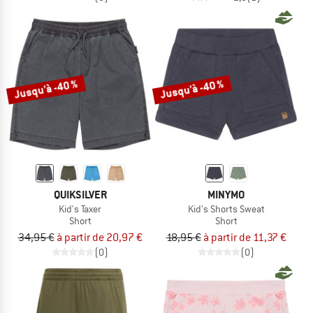
Jusqu'à -40 %
Jusqu'à -40 %
QUIKSILVER
MINYMO
Kid's Taxer
Kid's Shorts Sweat
Short
Short
34,95 €
à partir de 20,97 €
18,95 €
à partir de 11,37 €
(0)
(0)