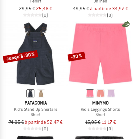
T-shirt
Unlined
29,95 €
25,46 €
49,95 €
à partir de 34,97 €
(0)
(0)
Jusqu'à -30 %
-30 %
PATAGONIA
MINYMO
Kid's Stand Up Shortalls
Kid's Leggings Shorts
Short
Short
74,95 €
à partir de 52,47 €
15,95 €
11,17 €
(0)
(0)