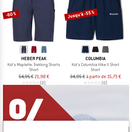
Jusqu'à -55 %
-60 %
HEBER PEAK
COLUMBIA
Kid's MapleHe. Trekking Shorts
Kid's Columbia Hike II Short
Short
Short
54,95 €
21,98 €
34,95 €
à partir de 15,73 €
(0)
(0)