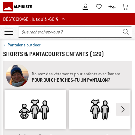
Vers le compte client
Vers 
Vers la liste d'env
Vers le com
DÉSTOCKAGE : jusqu'à -60 %
DÉSTOCKAGE : jusqu'à -60 % »
Pantalons outdoor
SHORTS & PANTACOURTS ENFANTS
(129)
Trouvez des vêtements pour enfants avec Tamara
POUR QUI CHERCHES-TU UN PANTALON?