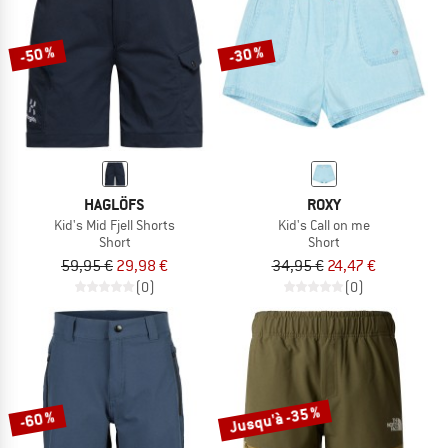
-50 %
-30 %
HAGLÖFS
ROXY
Kid's Mid Fjell Shorts
Kid's Call on me
Short
Short
59,95 €
29,98 €
34,95 €
24,47 €
(0)
(0)
Jusqu'à -35 %
-60 %