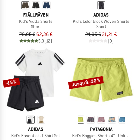
FJÄLLRÄVEN
ADIDAS
Kid's Vidda Shorts
Kid's Color Block Woven Shorts
Short
Short
79,95 €
62,36 €
24,95 €
21,21 €
5,0
(12)
(0)
Jusqu'à -30 %
-15 %
ADIDAS
PATAGONIA
Kid's Essentials T-Shirt Set
Kid's Baggies Shorts 4'' - Unlined