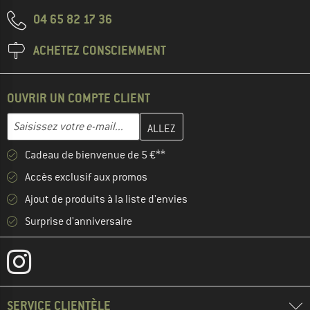
04 65 82 17 36
ACHETEZ CONSCIEMMENT
OUVRIR UN COMPTE CLIENT
Entrez votre adresse e-mail ici et créez votre compte client à la 
Adresse e-mail
Cadeau de bienvenue de 5 €**
Accès exclusif aux promos
Ajout de produits à la liste d'envies
Surprise d'anniversaire
SERVICE CLIENTÈLE