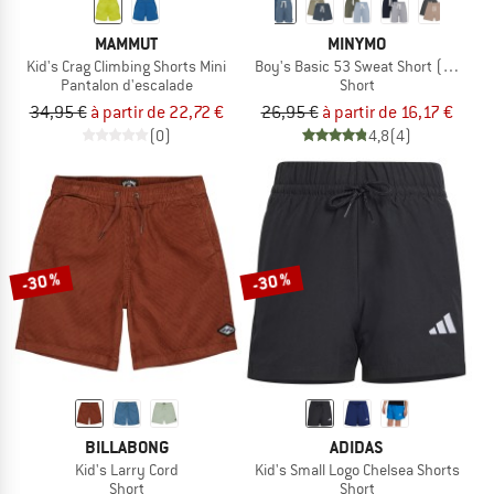
MAMMUT
MINYMO
Kid's Crag Climbing Shorts Mini
Boy's Basic 53 Sweat Short (2-Pack)
Pantalon d'escalade
Short
34,95 €
à partir de 22,72 €
26,95 €
à partir de 16,17 €
(0)
4,8
(4)
-30 %
-30 %
BILLABONG
ADIDAS
Kid's Larry Cord
Kid's Small Logo Chelsea Shorts
Short
Short