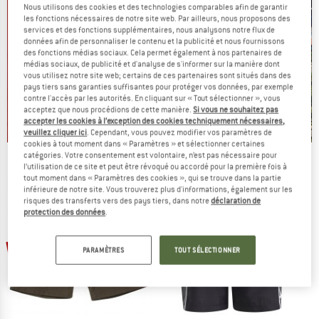
Nous utilisons des cookies et des technologies comparables afin de garantir
les fonctions nécessaires de notre site web. Par ailleurs, nous proposons des
services et des fonctions supplémentaires, nous analysons notre flux de
données afin de personnaliser le contenu et la publicité et nous fournissons
des fonctions médias sociaux. Cela permet également à nos partenaires de
médias sociaux, de publicité et d'analyse de s'informer sur la manière dont
vous utilisez notre site web; certains de ces partenaires sont situés dans des
pays tiers sans garanties suffisantes pour protéger vos données, par exemple
contre l'accès par les autorités. En cliquant sur « Tout sélectionner », vous
acceptez que nous procédions de cette manière.
Si vous ne souhaitez pas
accepter les cookies à l’exception des cookies techniquement nécessaires,
veuillez cliquer ici
. Cependant, vous pouvez modifier vos paramètres de
cookies à tout moment dans « Paramètres » et sélectionner certaines
catégories. Votre consentement est volontaire, n’est pas nécessaire pour
On vide des stocks !
l’utilisation de ce site et peut être révoqué ou accordé pour la première fois à
tout moment dans « Paramètres des cookies », qui se trouve dans la partie
JUSQU'À -60 %
inférieure de notre site. Vous trouverez plus d'informations, également sur les
risques des transferts vers des pays tiers, dans notre
déclaration de
protection des données
.
LE DÉSTOCKAGE
-22 %
-15 %
PARAMÈTRES
TOUT SÉLECTIONNER