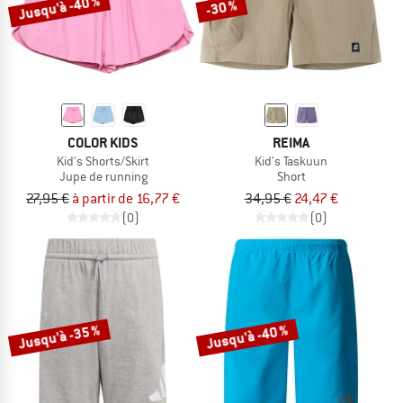
Jusqu'à -40 %
-30 %
COLOR KIDS
REIMA
Kid's Shorts/Skirt
Kid's Taskuun
Jupe de running
Short
27,95 €
à partir de 16,77 €
34,95 €
24,47 €
(0)
(0)
Jusqu'à -35 %
Jusqu'à -40 %