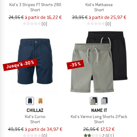
Kid's 3 Stripes FT Shorts 280
Kid's Matkassa
Short
Short
24,95 €
à partir de 16,22 €
39,95 €
à partir de 25,97 €
(0)
(0)
Jusqu'à -30 %
-35 %
CHILLAZ
NAME IT
Kid's Curno
Kid's Vermo Long Shorts 2-Pack
Short
Short
49,95 €
à partir de 34,97 €
26,95 €
17,52 €
(0)
2,0
(1)