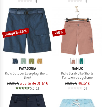
(0)
(0)
Jusqu'à -48 %
-30 %
PATAGONIA
NAMUK
Kid's Outdoor Everyday Shorts 6''
Kid's Scrab Bike Shorts
Short
Pantalon de cyclisme
59,95 €
à partir de 31,17 €
68,95 €
48,27 €
5,0
(1)
(0)