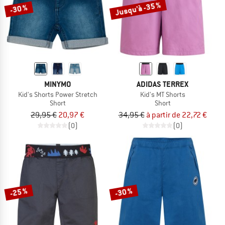
Jusqu'à -35 %
-30 %
MINYMO
ADIDAS TERREX
Kid's Shorts Power Stretch
Kid's MT Shorts
Short
Short
29,95 €
20,97 €
34,95 €
à partir de 22,72 €
(0)
(0)
-25 %
-30 %