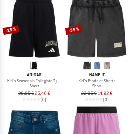
-35 %
-15 %
ADIDAS
NAME IT
Kid's Seasonals Collegiate Typography Short
Kid's Fandelat Shorts
Short
Short
29,95 €
25,46 €
22,95 €
14,92 €
(0)
(0)