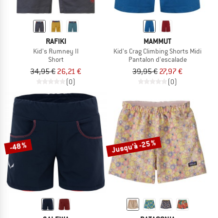
RAFIKI
MAMMUT
Kid's Rumney II
Kid's Crag Climbing Shorts Midi
Short
Pantalon d'escalade
34,95 €
26,21 €
39,95 €
27,97 €
(0)
(0)
Jusqu'à -25 %
-48 %