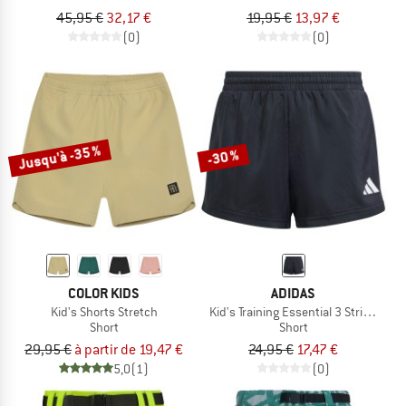
45,95 €
32,17 €
19,95 €
13,97 €
(0)
(0)
Jusqu'à -35 %
-30 %
COLOR KIDS
ADIDAS
Kid's Shorts Stretch
Kid's Training Essential 3 Stripes Sho
Short
Short
29,95 €
à partir de 19,47 €
24,95 €
17,47 €
5,0
(1)
(0)