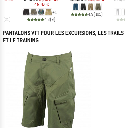
 €
45,47 €
1
+
1
4,9
(
101
)
,9
(
21
)
4,8
(
9
)
PANTALONS VTT POUR LES EXCURSIONS, LES TRAILS
ET LE TRAINING