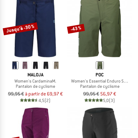
Jusqu'à -30 %
-43 %
MALOJA
POC
Women's CardaminaM.
Women's Essential Enduro Shorts
Pantalon de cyclisme
Pantalon de cyclisme
99,95 €
à partir de 69,97 €
99,95 €
56,97 €
4,5
(2)
5,0
(3)