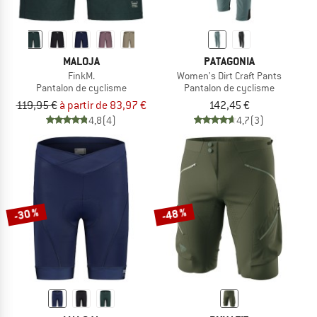
MALOJA
PATAGONIA
FinkM.
Women's Dirt Craft Pants
Pantalon de cyclisme
Pantalon de cyclisme
119,95 €
à partir de 83,97 €
142,45 €
4,8
(4)
4,7
(3)
-30 %
-48 %