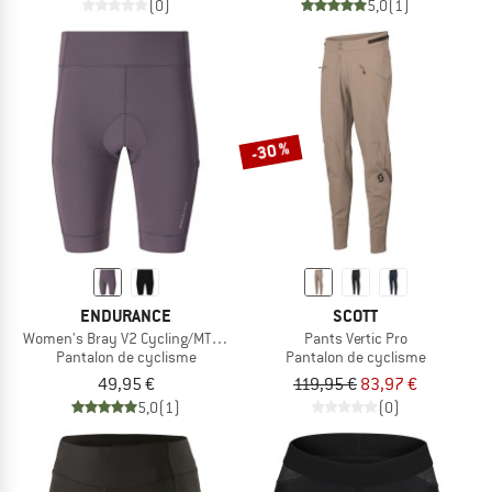
(0)
5,0
(1)
-30 %
ENDURANCE
SCOTT
Women's Bray V2 Cycling/MTB Cargo Tights
Pants Vertic Pro
Pantalon de cyclisme
Pantalon de cyclisme
49,95 €
119,95 €
83,97 €
5,0
(1)
(0)