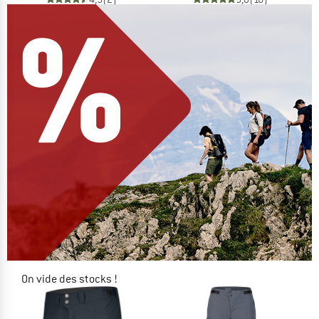
On vide des stocks !
JUSQU'À -60 %