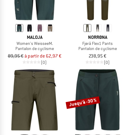
MALOJA
NORRØNA
Women's WeisseeM.
Fjørå Flex1 Pants
Pantalon de cyclisme
Pantalon de cyclisme
89,95 €
à partir de 62,97 €
238,95 €
(0)
(0)
Jusqu'à -30 %