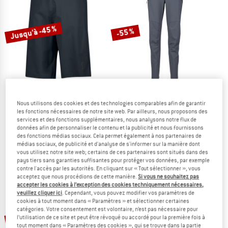
LE DÉSTOCKAGE
Jusqu'à -45 %
-55 %
Nous utilisons des cookies et des technologies comparables afin de garantir
SCOTT
STOIC
les fonctions nécessaires de notre site web. Par ailleurs, nous proposons des
Shorts Trail Flow with Pad
Women's LofsdalenSt. MTB Pant
services et des fonctions supplémentaires, nous analysons notre flux de
Pantalon de cyclisme
Pantalon de cyclisme
données afin de personnaliser le contenu et la publicité et nous fournissons
des fonctions médias sociaux. Cela permet également à nos partenaires de
89,95 €
à partir de 49,47 €
119,95 €
53,98 €
médias sociaux, de publicité et d'analyse de s'informer sur la manière dont
4,8
(16)
5,0
(1)
vous utilisez notre site web; certains de ces partenaires sont situés dans des
pays tiers sans garanties suffisantes pour protéger vos données, par exemple
contre l'accès par les autorités. En cliquant sur « Tout sélectionner », vous
acceptez que nous procédions de cette manière.
Si vous ne souhaitez pas
accepter les cookies à l’exception des cookies techniquement nécessaires,
veuillez cliquer ici
. Cependant, vous pouvez modifier vos paramètres de
cookies à tout moment dans « Paramètres » et sélectionner certaines
catégories. Votre consentement est volontaire, n’est pas nécessaire pour
Jusqu'à -43 %
-45 %
l’utilisation de ce site et peut être révoqué ou accordé pour la première fois à
tout moment dans « Paramètres des cookies », qui se trouve dans la partie