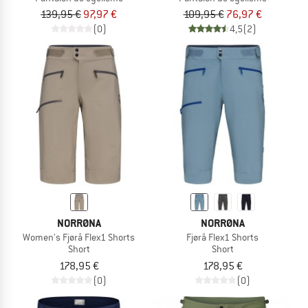
139,95 €
97,97 €
109,95 €
76,97 €
(0)
4,5
(2)
NORRØNA
NORRØNA
Women's Fjørå Flex1 Shorts
Fjørå Flex1 Shorts
Short
Short
178,95 €
178,95 €
(0)
(0)