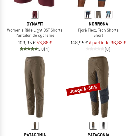
DYNAFIT
NORRØNA
Women's Ride Light DST Shorts
Fjørå Flex1 Tech Shorts
Pantalon de cyclisme
Short
109,95 €
53,88 €
148,95 €
à partir de 96,82 €
5,0
(4)
(0)
Jusqu'à -30 %
PATAGONIA
PATAGONIA