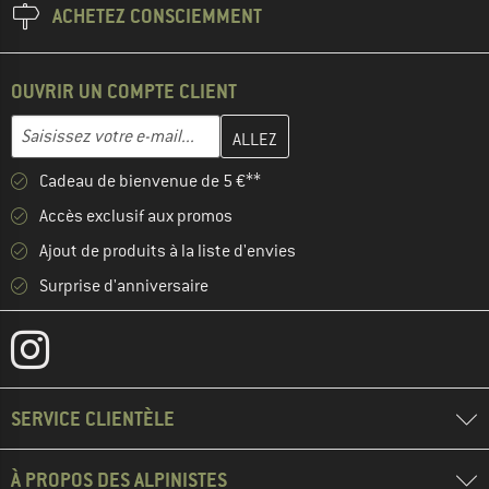
ACHETEZ CONSCIEMMENT
OUVRIR UN COMPTE CLIENT
Entrez votre adresse e-mail ici et créez votre compte client à la 
Adresse e-mail
Cadeau de bienvenue de 5 €**
Accès exclusif aux promos
Ajout de produits à la liste d'envies
Surprise d'anniversaire
SERVICE CLIENTÈLE
À PROPOS DES ALPINISTES