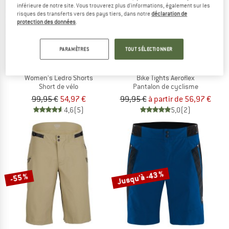
inférieure de notre site. Vous trouverez plus d'informations, également sur les
risques des transferts vers des pays tiers, dans notre
déclaration de
protection des données
.
PARAMÈTRES
TOUT SÉLECTIONNER
VAUDE
LÖFFLER
Women's Ledro Shorts
Bike Tights Aeroflex
Short de vélo
Pantalon de cyclisme
99,95 €
54,97 €
99,95 €
à partir de 56,97 €
4,6
(5)
5,0
(2)
Jusqu'à -43 %
-55 %