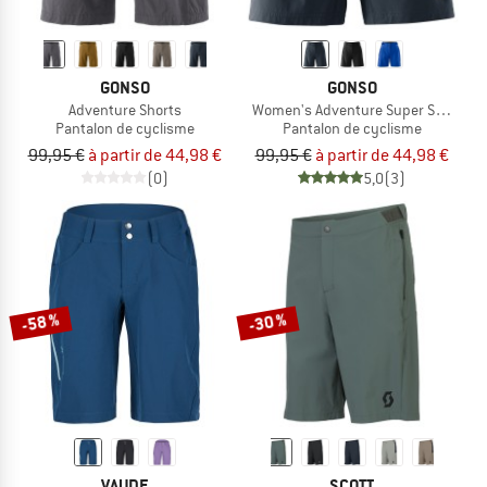
GONSO
GONSO
Adventure Shorts
Women's Adventure Super Shorts
Pantalon de cyclisme
Pantalon de cyclisme
99,95 €
à partir de 44,98 €
99,95 €
à partir de 44,98 €
(0)
5,0
(3)
-58 %
-30 %
VAUDE
SCOTT