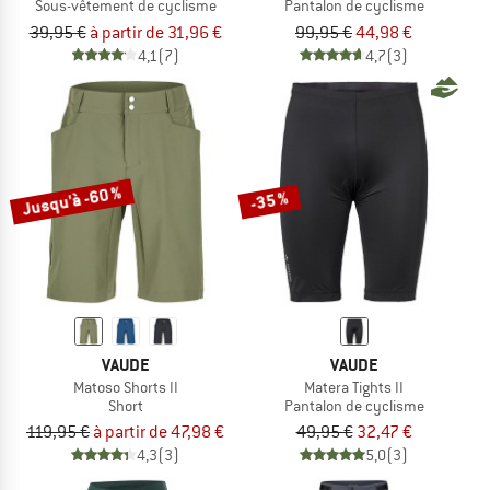
Sous-vêtement de cyclisme
Pantalon de cyclisme
39,95 €
à partir de 31,96 €
99,95 €
44,98 €
4,1
(7)
4,7
(3)
Jusqu'à -60 %
-35 %
VAUDE
VAUDE
Matoso Shorts II
Matera Tights II
Short
Pantalon de cyclisme
119,95 €
à partir de 47,98 €
49,95 €
32,47 €
4,3
(3)
5,0
(3)