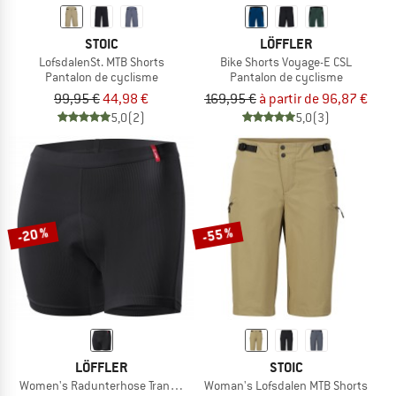
STOIC
LÖFFLER
LofsdalenSt. MTB Shorts
Bike Shorts Voyage-E CSL
Pantalon de cyclisme
Pantalon de cyclisme
99,95 €
44,98 €
169,95 €
à partir de 96,87 €
5,0
(2)
5,0
(3)
-20 %
-55 %
LÖFFLER
STOIC
Women's Radunterhose Transtex Light
Woman's Lofsdalen MTB Shorts