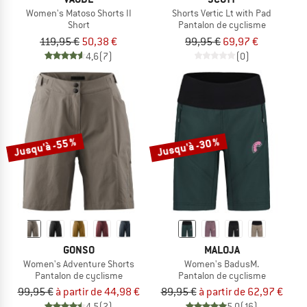
Women's Matoso Shorts II
Shorts Vertic Lt with Pad
Short
Pantalon de cyclisme
119,95 €
50,38 €
99,95 €
69,97 €
4,6
(7)
(0)
Jusqu'à -55 %
Jusqu'à -30 %
GONSO
MALOJA
Women's Adventure Shorts
Women's BadusM.
Pantalon de cyclisme
Pantalon de cyclisme
99,95 €
à partir de 44,98 €
89,95 €
à partir de 62,97 €
4,5
(2)
5,0
(16)