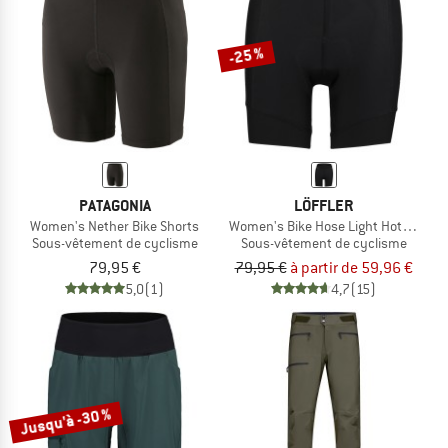
-25 %
PATAGONIA
LÖFFLER
Women's Nether Bike Shorts
Women's Bike Hose Light Hotbond
Sous-vêtement de cyclisme
Sous-vêtement de cyclisme
79,95 €
79,95 €
à partir de 59,96 €
5,0
(1)
4,7
(15)
Jusqu'à -30 %