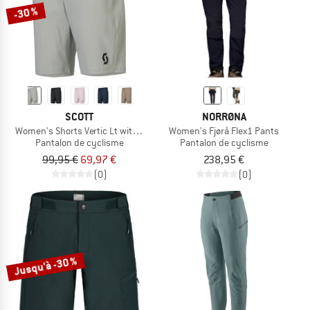
-30 %
SCOTT
NORRØNA
Women's Shorts Vertic Lt with Pad
Women's Fjørå Flex1 Pants
Pantalon de cyclisme
Pantalon de cyclisme
99,95 €
69,97 €
238,95 €
(0)
(0)
Jusqu'à -30 %