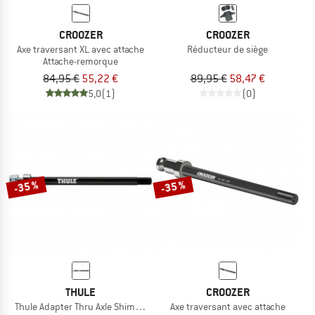
CROOZER
CROOZER
Axe traversant XL avec attache
Réducteur de siège
Attache-remorque
84,95 €
55,22 €
89,95 €
58,47 €
5,0
(1)
(0)
-35 %
-35 %
THULE
CROOZER
Thule Adapter Thru Axle Shimano
Axe traversant avec attache