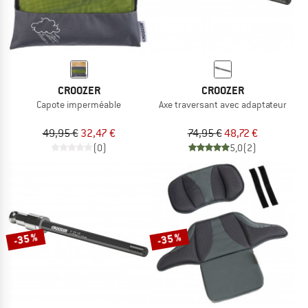
CROOZER
CROOZER
Capote imperméable
Axe traversant avec adaptateur
49,95 €
32,47 €
74,95 €
48,72 €
(0)
5,0
(2)
-35 %
-35 %