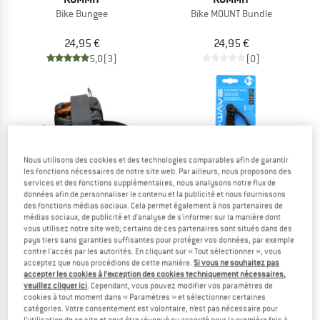
Bike Bungee
Bike MOUNT Bundle
24,95 €
24,95 €
5,0
(3)
(0)
-35 %
Nous utilisons des cookies et des technologies comparables afin de garantir
les fonctions nécessaires de notre site web. Par ailleurs, nous proposons des
services et des fonctions supplémentaires, nous analysons notre flux de
données afin de personnaliser le contenu et la publicité et nous fournissons
des fonctions médias sociaux. Cela permet également à nos partenaires de
médias sociaux, de publicité et d'analyse de s'informer sur la manière dont
vous utilisez notre site web; certains de ces partenaires sont situés dans des
pays tiers sans garanties suffisantes pour protéger vos données, par exemple
contre l'accès par les autorités. En cliquant sur « Tout sélectionner », vous
KOMMIT
M-WAVE
acceptez que nous procédions de cette manière.
Si vous ne souhaitez pas
Multisport CLIP Bundle
Stalwart Axle Steckachse
accepter les cookies à l’exception des cookies techniquement nécessaires,
veuillez cliquer ici
. Cependant, vous pouvez modifier vos paramètres de
Remorque pour vélo
cookies à tout moment dans « Paramètres » et sélectionner certaines
24,95 €
44,95 €
29,22 €
catégories. Votre consentement est volontaire, n’est pas nécessaire pour
(0)
(0)
l’utilisation de ce site et peut être révoqué ou accordé pour la première fois à