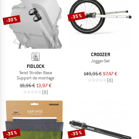
LE DÉSTOCKAGE
-35 %
-30 %
CROOZER
Jogger-Set
FIDLOCK
Twist Stroller Base
149,95 €
97,47 €
Support de montage
(0)
19,95 €
13,97 €
(0)
-35 %
-35 %