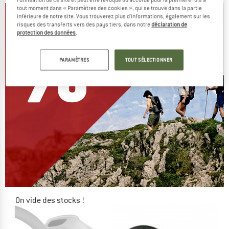
tout moment dans « Paramètres des cookies », qui se trouve dans la partie
inférieure de notre site. Vous trouverez plus d'informations, également sur les
risques des transferts vers des pays tiers, dans notre
déclaration de
protection des données
.
PARAMÈTRES
TOUT SÉLECTIONNER
On vide des stocks !
JUSQU'À -60 %