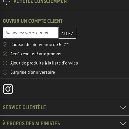
ACHETEZ CONSCIEMMENT
OUVRIR UN COMPTE CLIENT
Entrez votre adresse e-mail ici et créez votre compte client à la 
Adresse e-mail
Cadeau de bienvenue de 5 €**
Accès exclusif aux promos
Ajout de produits à la liste d'envies
Surprise d'anniversaire
SERVICE CLIENTÈLE
À PROPOS DES ALPINISTES