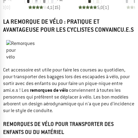
0,0
(
0
)
4,1
(
15
)
5,0
(
1
)
LA REMORQUE DE VÉLO : PRATIQUE ET
AVANTAGEUSE POUR LES CYCLISTES CONVAINCU.E.S
Cet accessoire est utile pour faire les courses au quotidien,
pour transporter des bagages lors des escapades à vélo, pour
sortir avec des enfants ou pour faire un pique-nique entre
remorques de vélo
ami.e.s ! Les
conviennent à toutes les
personnes qui préfèrent se déplacer à vélo. Les bon modèles
arborent un design aérodynamique qui n'a que peu d'incidence
sur le style de conduite.
REMORQUES DE VÉLO POUR TRANSPORTER DES
ENFANTS OU DU MATÉRIEL