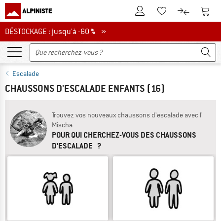
Vers le compte client
Vers 
Vers la liste d'env
Vers le com
DÉSTOCKAGE : jusqu'à -60 %
DÉSTOCKAGE : jusqu'à -60 % »
Escalade
CHAUSSONS D'ESCALADE ENFANTS
(16)
Trouvez vos nouveaux chaussons d'escalade avec l'
Mischa
POUR QUI CHERCHEZ-VOUS DES CHAUSSONS
D'ESCALADE ?