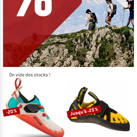
On vide des stocks !
JUSQU'À -60 %
LE DÉSTOCKAGE
Jusqu'à -25 %
-20 %