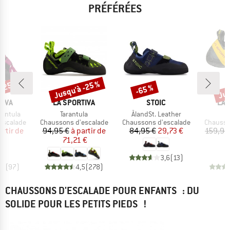
PRÉFÉRÉES
 -25 %
Jusqu'à -25 %
Jus
-65 %
Remise
Remise
Rem
MARQUE
MARQUE
MA
TIVA
LA SPORTIVA
STOIC
LA 
Article
Article
A
rantula
Tarantula
ÅlandSt. Leather
S
p
Product group
Product group
Product
escalade
Chaussons d'escalade
Chaussons d'escalade
Chausso
ix
ix réduit
Prix
Prix réduit
Prix
Prix réduit
artir de
94,95 €
à partir de
84,95 €
29,73 €
159,95
 €
71,21 €
1
3,6
(
13
)
,5
(
97
)
4,5
(
278
)
CHAUSSONS D'ESCALADE POUR ENFANTS : DU
SOLIDE POUR LES PETITS PIEDS !