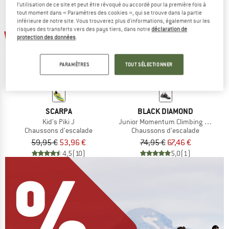
l’utilisation de ce site et peut être révoqué ou accordé pour la première fois à
tout moment dans « Paramètres des cookies », qui se trouve dans la partie
inférieure de notre site. Vous trouverez plus d'informations, également sur les
risques des transferts vers des pays tiers, dans notre
déclaration de
-10 %
-10 %
protection des données
.
PARAMÈTRES
TOUT SÉLECTIONNER
SCARPA
BLACK DIAMOND
Kid's Piki J
Junior Momentum Climbing Shoes
Chaussons d'escalade
Chaussons d'escalade
59,95 €
53,96 €
74,95 €
67,46 €
4,5
(10)
5,0
(1)