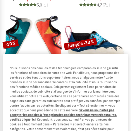
5,0
(1)
4,7
(71)
Jusqu'à -30 %
-10 %
Nous utilisons des cookies et des technologies comparables afin de garantir
les fonctions nécessaires de notre site web. Par ailleurs, nous proposons des
services et des fonctions supplémentaires, nous analysons notre flux de
données afin de personnaliser le contenu et la publicité et nous fournissons
RED CHILI
OCUN
des fonctions médias sociaux. Cela permet également à nos partenaires de
médias sociaux, de publicité et d'analyse de s'informer sur la manière dont
Kid's Pulpo
Kid's Ribbit
vous utilisez notre site web; certains de ces partenaires sont situés dans des
Chaussons d'escalade
Chaussons d'escalade
pays tiers sans garanties suffisantes pour protéger vos données, par exemple
59,95 €
53,96 €
64,95 €
à partir de 45,47 €
contre l'accès par les autorités. En cliquant sur « Tout sélectionner », vous
acceptez que nous procédions de cette manière.
Si vous ne souhaitez pas
4,4
(7)
4,7
(7)
accepter les cookies à l’exception des cookies techniquement nécessaires,
veuillez cliquer ici
. Cependant, vous pouvez modifier vos paramètres de
cookies à tout moment dans « Paramètres » et sélectionner certaines
catégories. Votre consentement est volontaire, n’est pas nécessaire pour