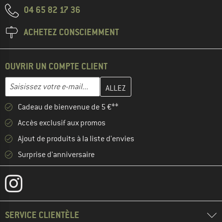
04 65 82 17 36
ACHETEZ CONSCIEMMENT
OUVRIR UN COMPTE CLIENT
Entrez votre adresse e-mail ici et créez votre compte client à la 
Adresse e-mail
Cadeau de bienvenue de 5 €**
Accès exclusif aux promos
Ajout de produits à la liste d'envies
Surprise d'anniversaire
SERVICE CLIENTÈLE