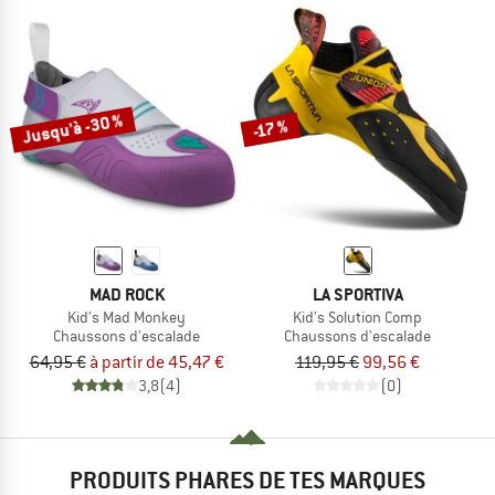
Jusqu'à -30 %
-17 %
MAD ROCK
LA SPORTIVA
Kid's Mad Monkey
Kid's Solution Comp
Chaussons d'escalade
Chaussons d'escalade
64,95 €
à partir de 45,47 €
119,95 €
99,56 €
3,8
(4)
(0)
PRODUITS PHARES DE TES MARQUES