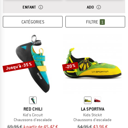
RÉPONSE
LES TAILLES DES CHAUSSURES POUR ENFANTS CONVIE
RÉPONSE
LES POINTURES DE
ENFANT
ADO
CATÉGORIES
FILTRE
1
Jusqu'à -35 %
-20 %
RED CHILI
LA SPORTIVA
Kid's Circuit
Kids Stickit
Chaussons d'escalade
Chaussons d'escalade
69,95 €
à partir de 45,47 €
54,95 €
43,96 €