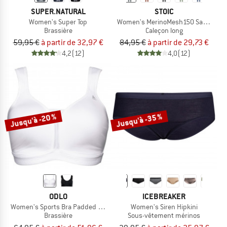
SUPER.NATURAL
STOIC
Women's Super Top
Women's MerinoMesh150 SadjemSt. 
Brassière
Caleçon long
59,95 €
à partir de 32,97 €
84,95 €
à partir de 29,73 €
4,2
(12)
4,0
(12)
Jusqu'à -20 %
Jusqu'à -35 %
ODLO
ICEBREAKER
Women's Sports Bra Padded High
Women's Siren Hipkini
Brassière
Sous-vêtement mérinos