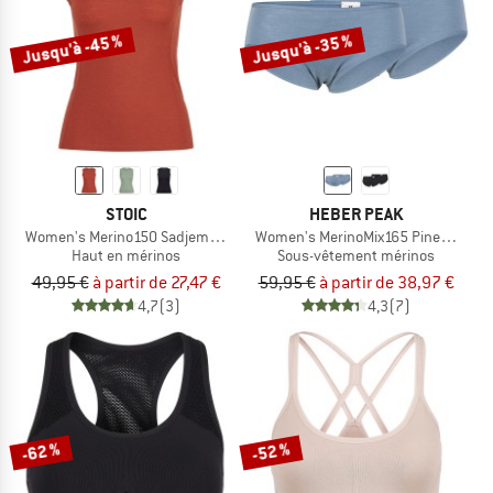
Jusqu'à -45 %
Jusqu'à -35 %
STOIC
HEBER PEAK
Women's Merino150 SadjemSt. Tank
Women's MerinoMix165 PineconeHe. 
Haut en mérinos
Sous-vêtement mérinos
49,95 €
à partir de 27,47 €
59,95 €
à partir de 38,97 €
4,7
(3)
4,3
(7)
-62 %
-52 %