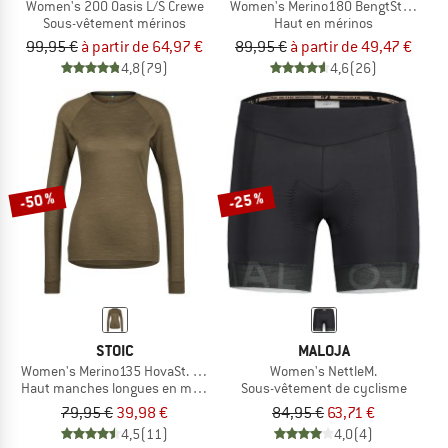
Women's 200 Oasis L/S Crewe
Women's Merino180 BengtSt. T-Shirt
Sous-vêtement mérinos
Haut en mérinos
99,95 €
à partir de 64,97 €
89,95 €
à partir de 49,47 €
4,8
(79)
4,6
(26)
-50 %
-25 %
STOIC
MALOJA
Women's Merino135 HovaSt. L/S
Women's NettleM.
Haut manches longues en mérinos
Sous-vêtement de cyclisme
79,95 €
39,98 €
84,95 €
63,71 €
4,5
(11)
4,0
(4)