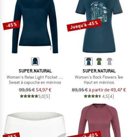
Jusqu'à -45 %
-45 %
SUPER.NATURAL
SUPER.NATURAL
Women's Relax Light Pocket Hoodie
Women's Rock Flowers Tee
Sweat à capuche en mérinos
Haut en mérinos
99,95 €
54,97 €
89,95 €
à partir de 49,47 €
5,0
(5)
4,5
(4)
Jusqu'à -40 %
-25 %