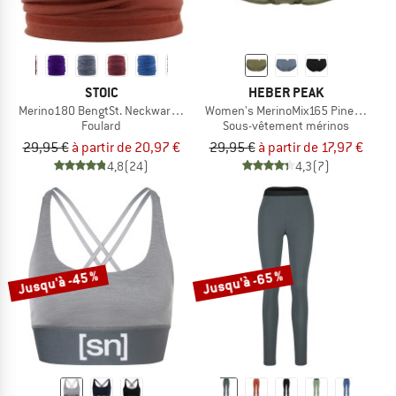
STOIC
HEBER PEAK
Merino180 BengtSt. Neckwarmer
Women's MerinoMix165 PineconeHe.
Foulard
Sous-vêtement mérinos
29,95 €
à partir de 20,97 €
29,95 €
à partir de 17,97 €
4,8
(24)
4,3
(7)
Jusqu'à -45 %
Jusqu'à -65 %