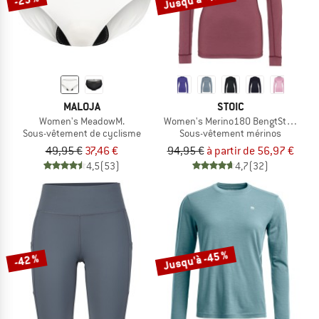
MALOJA
STOIC
Women's MeadowM.
Women's Merino180 BengtSt. L/S
Sous-vêtement de cyclisme
Sous-vêtement mérinos
49,95 €
37,46 €
94,95 €
à partir de 56,97 €
4,5
(53)
4,7
(32)
Jusqu'à -45 %
-42 %