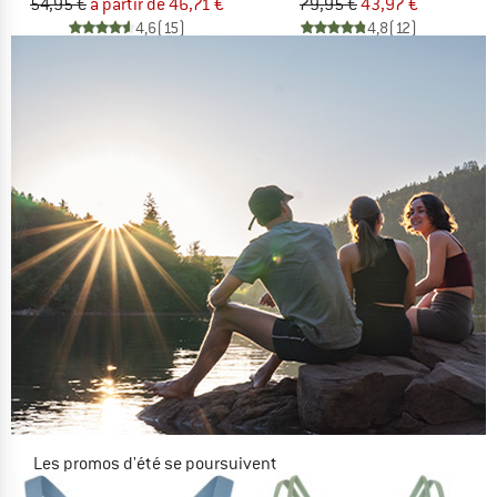
54,95 €
à partir de 46,71 €
79,95 €
43,97 €
4,6
(15)
4,8
(12)
Les promos d'été se poursuivent