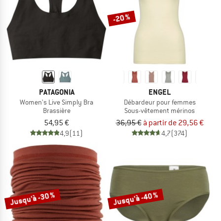
-20 %
PATAGONIA
ENGEL
Women's Live Simply Bra
Débardeur pour femmes
Brassière
Sous-vêtement mérinos
54,95 €
36,95 €
à partir de 29,56 €
4,9
(11)
4,7
(374)
Jusqu'à -30 %
Jusqu'à -40 %