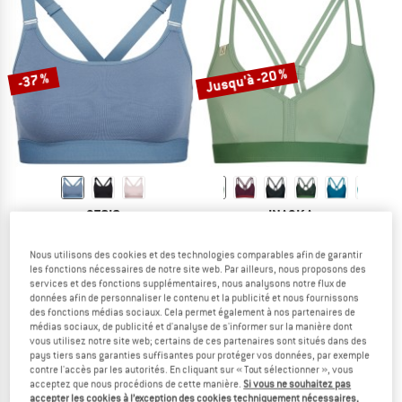
JUSQU'À -50 %
VERS LES PROMOS
Jusqu'à -20 %
-37 %
STOIC
INASKA
Woman's TrosaSt. Bra
Women's Top Wild
Brassière
Haut de maillot
Nous utilisons des cookies et des technologies comparables afin de garantir
34,95 €
22,02 €
84,95 €
à partir de 67,96 €
les fonctions nécessaires de notre site web. Par ailleurs, nous proposons des
services et des fonctions supplémentaires, nous analysons notre flux de
4,0
(3)
4,5
(35)
données afin de personnaliser le contenu et la publicité et nous fournissons
des fonctions médias sociaux. Cela permet également à nos partenaires de
médias sociaux, de publicité et d'analyse de s'informer sur la manière dont
vous utilisez notre site web; certains de ces partenaires sont situés dans des
pays tiers sans garanties suffisantes pour protéger vos données, par exemple
contre l'accès par les autorités. En cliquant sur « Tout sélectionner », vous
acceptez que nous procédions de cette manière.
Si vous ne souhaitez pas
accepter les cookies à l’exception des cookies techniquement nécessaires,