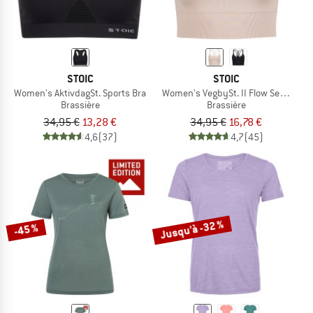
STOIC
STOIC
Women's AktivdagSt. Sports Bra
Women's VegbySt. II Flow Seamless 
Brassière
Brassière
34,95 €
13,28 €
34,95 €
16,78 €
4,6
(37)
4,7
(45)
Jusqu'à -32 %
-45 %