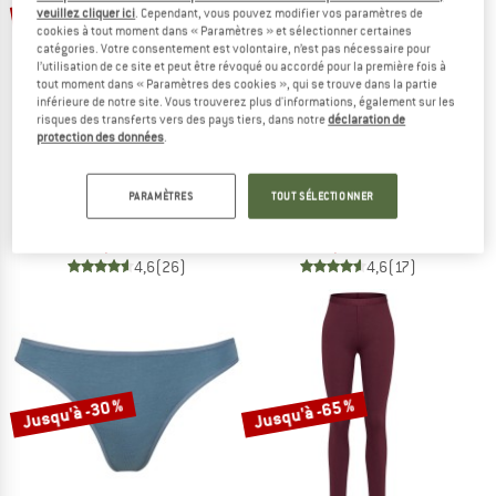
Jusqu'à -20 %
Jusqu'à -20 %
veuillez cliquer ici
. Cependant, vous pouvez modifier vos paramètres de
cookies à tout moment dans « Paramètres » et sélectionner certaines
catégories. Votre consentement est volontaire, n’est pas nécessaire pour
l’utilisation de ce site et peut être révoqué ou accordé pour la première fois à
tout moment dans « Paramètres des cookies », qui se trouve dans la partie
inférieure de notre site. Vous trouverez plus d'informations, également sur les
risques des transferts vers des pays tiers, dans notre
déclaration de
protection des données
.
INASKA
INASKA
Women's Top Pure
Women's Top Chill
PARAMÈTRES
TOUT SÉLECTIONNER
Haut de maillot
Haut de maillot
84,95 €
à partir de 67,96 €
69,95 €
à partir de 55,96 €
4,6
(26)
4,6
(17)
Jusqu'à -30 %
Jusqu'à -65 %