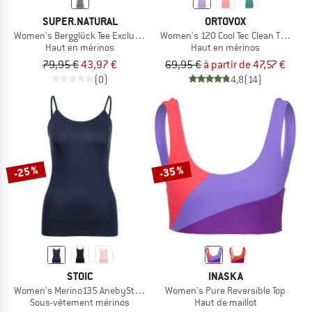
SUPER.NATURAL
ORTOVOX
Women's Bergglück Tee Exclusive
Women's 120 Cool Tec Clean T-Shirt
Haut en mérinos
Haut en mérinos
79,95 €
43,97 €
69,95 €
à partir de 47,57 €
(0)
4,8
(14)
-25 %
-35 %
STOIC
INASKA
Women's Merino135 AnebySt. Top
Women's Pure Reversible Top
Sous-vêtement mérinos
Haut de maillot