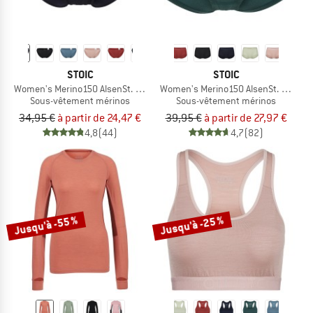
STOIC
STOIC
Women's Merino150 AlsenSt. Brief
Women's Merino150 AlsenSt. Hipster
Sous-vêtement mérinos
Sous-vêtement mérinos
34,95 €
à partir de 24,47 €
39,95 €
à partir de 27,97 €
4,8
(44)
4,7
(82)
Jusqu'à -55 %
Jusqu'à -25 %