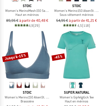
STOIC
STOIC
Women's MerinoMesh150 SadjemSt. L/S
Women's Merino150 AlsenSt. Bra
Haut en mérinos
Sous-vêtement mérinos
89,95 €
à partir de 40,48 €
54,95 €
à partir de 41,21 €
4,9
(29)
4,5
(118)
Jusqu'à -15 %
-45 %
STOIC
SUPER.NATURAL
Women's Merino150 AlsenSt. Flexible Bra
Women's Gipfelglück Tee
Brassière
Haut en mérinos