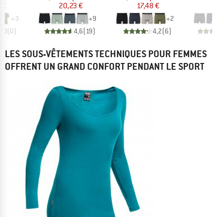
 €
20,23 €
17,48 €
2
+
3
+
9
+
2
0,0
(
0
)
4,6
(
19
)
4,2
(
6
)
LES SOUS-VÊTEMENTS TECHNIQUES POUR FEMMES
OFFRENT UN GRAND CONFORT PENDANT LE SPORT