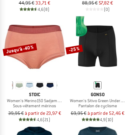
44,95 €
33,71 €
88,95 €
57,82 €
4,6
(8)
(0)
Jusqu'à -40 %
-25 %
STOIC
GONSO
Women's Merino150 SadjemSt. Hipster
Women's Sitivo Green Underwear
Sous-vêtement mérinos
Pantalon de cyclisme
39,95 €
à partir de 23,97 €
69,95 €
à partir de 52,46 €
4,6
(21)
4,9
(10)