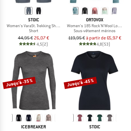
STOIC
ORTOVOX
Women's VaraSt. Trekking Short Tights
Women's 185 Rock'N'Wool Long Slee
Short
Sous-vêtement mérinos
44,95 €
26,07 €
119,95 €
à partir de 65,97 €
4,5
(2)
4,8
(53)
Jusqu'à -35 %
Jusqu'à -45 %
ICEBREAKER
STOIC