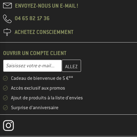
ENVOYEZ-NOUS UN E-MAIL !
04 65 82 17 36
ACHETEZ CONSCIEMMENT
OUVRIR UN COMPTE CLIENT
Entrez votre adresse e-mail ici et créez votre compte client à la 
Adresse e-mail
Cadeau de bienvenue de 5 €**
Accès exclusif aux promos
Ajout de produits à la liste d'envies
Surprise d'anniversaire