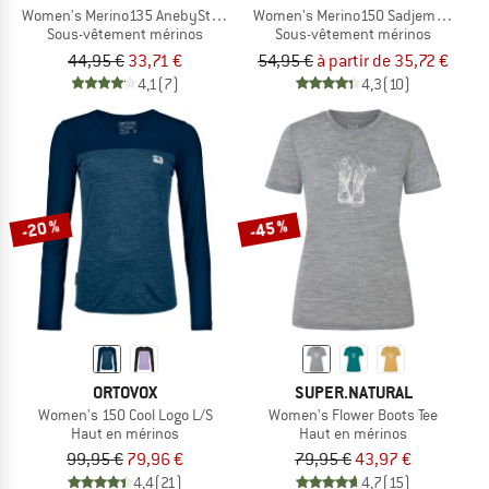
Women's Merino135 AnebySt. Tank
Women's Merino150 SadjemSt. Bra
Sous-vêtement mérinos
Sous-vêtement mérinos
44,95 €
33,71 €
54,95 €
à partir de 35,72 €
4,1
(7)
4,3
(10)
-20 %
-45 %
ORTOVOX
SUPER.NATURAL
Women's 150 Cool Logo L/S
Women's Flower Boots Tee
Haut en mérinos
Haut en mérinos
99,95 €
79,96 €
79,95 €
43,97 €
4,4
(21)
4,7
(15)