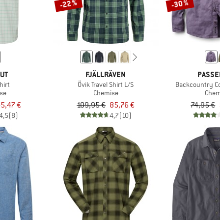
-22 %
-30 %
UT
FJÄLLRÄVEN
PASSE
hirt
Övik Travel Shirt L/S
Backcountry Co
se
Chemise
Chem
5,47 €
109,95 €
85,76 €
74,95 €
4,5
(8)
4,7
(10)