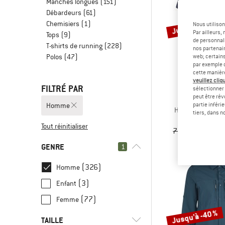
Manches longues
(151)
Débardeurs
(61)
Jusqu'à -52 %
Chemisiers
(1)
Nous utilison
Par ailleurs
Tops
(9)
de personnali
T-shirts de running
(228)
nos partenair
Polos
(47)
web; certain
par exemple c
cette manièr
veuillez cliqu
FILTRÉ PAR
sélectionner 
peut être rév
STOI
Homme
partie inféri
Hemp54 Bjurholm
tiers, dans n
Chemi
Tout réinitialiser
79,95 €
à part
GENRE
1
(326)
Homme
(3)
Enfant
(77)
Femme
Jusqu'à -40 %
TAILLE