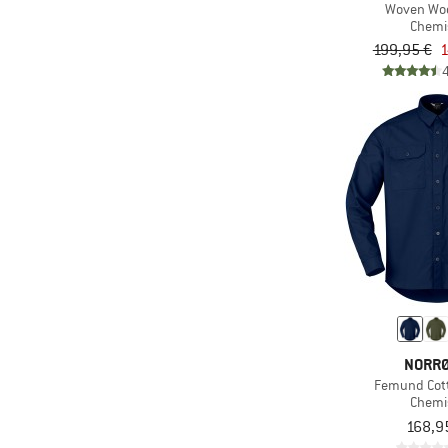
Woven Woo
(1)
Härkila
Chemi
199,95 €
1
(4)
Heber Peak
(1)
Horsefeathers
(3)
Iriedaily
(7)
Jack Wolfskin
(1)
Karpos
(9)
KAVU
(1)
Klättermusen
KnowledgeCotton
(19)
Apparel
(5)
LAKOR
(3)
Maier Sports
NORR
Femund Cott
(5)
Maloja
Chemi
(7)
Mammut
168,9