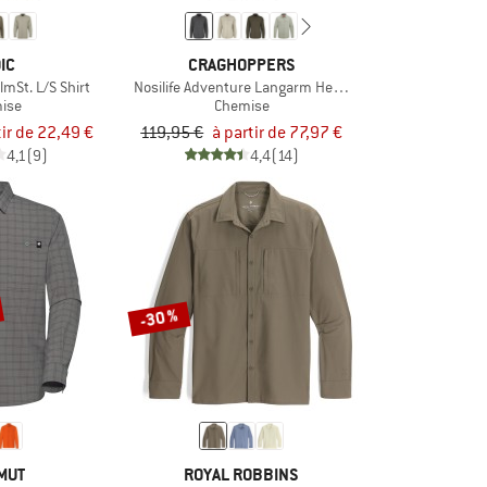
IC
CRAGHOPPERS
mSt. L/S Shirt
Nosilife Adventure Langarm Hemd III
ise
Chemise
tir de 22,49 €
119,95 €
à partir de 77,97 €
4,1
(9)
4,4
(14)
-30 %
MUT
ROYAL ROBBINS