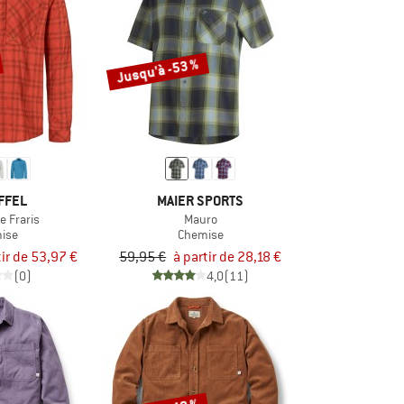
Jusqu'à -53 %
FFEL
MAIER SPORTS
le Fraris
Mauro
ise
Chemise
tir de 53,97 €
59,95 €
à partir de 28,18 €
(0)
4,0
(11)