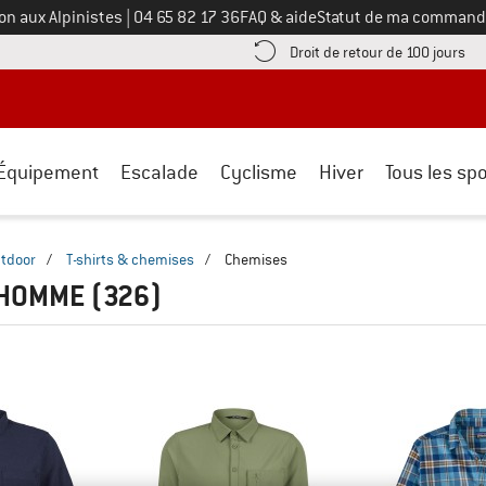
Appelez-nous au
on aux Alpinistes
|
04 65 82 17 36
FAQ & aide
Statut de ma command
e les informations de paiement ici ! Ouvre une boîte d'information
Tro
Droit de retour de 100 jours
Équipement
Escalade
Cyclisme
Hiver
Tous les spo
tdoor
/
T-shirts & chemises
/
Chemises
 HOMME
(326)