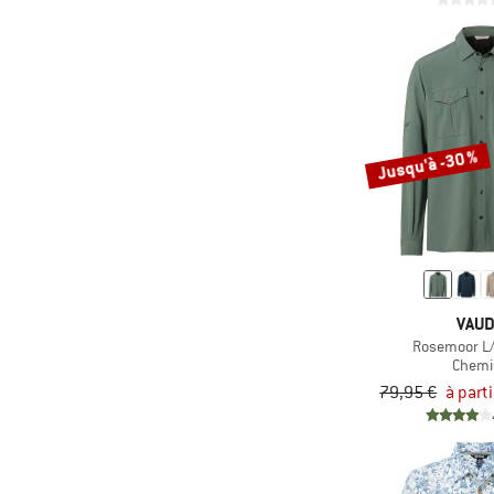
(6)
Mazine
(1)
Mons Royale
(3)
Napapijri
(5)
Norrøna
(1)
Northern Hunting
Jusqu'à -30 %
(2)
O'Neill
(7)
Oxbow
(12)
Passenger
(13)
Patagonia
VAU
(5)
Picture
Rosemoor L/S
(2)
Protest
Chemi
79,95 €
à part
(6)
Quiksilver
(1)
Rafiki
(18)
Revolution