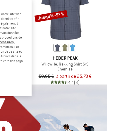
Jusqu'à -57 %
 notre site web.
e données afin
t également à
z notre site
er vos données,
us procédions de
écessaires,
ramètres » et
on de ce site et
 trouve dans la
ONIA
HEBER PEAK
rts vers des pays
Flannel Shirt
WillowHe. Trekking Shirt S/S
ise
Chemise
tir de 58,47 €
59,95 €
à partir de 25,78 €
4,9
(17)
4,4
(8)