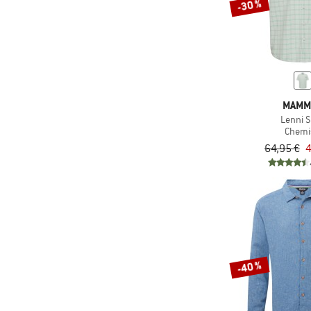
-30 %
(5)
Timberland
(6)
TWOTHIRDS
(5)
Vaude
(3)
Volcom
(1)
Whistler
MAMM
(2)
Zimtstern
Lenni S
Chemi
64,95 €
4
-40 %