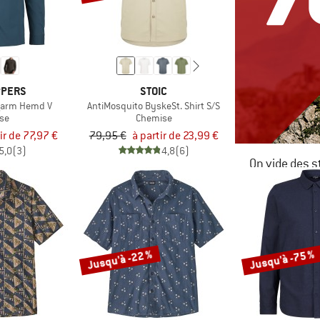
PPERS
STOIC
ngarm Hemd V
AntiMosquito ByskeSt. Shirt S/S
se
Chemise
ir de 77,97 €
79,95 €
à partir de 23,99 €
5,0
(3)
4,8
(6)
On vide des s
JUSQU'À -6
LE DÉSTOC
Jusqu'à -22 %
Jusqu'à -75 %