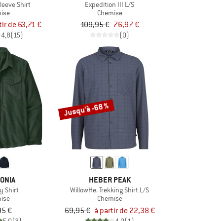
leeve Shirt
Expedition III L/S
ise
Chemise
tir de 63,71 €
109,95 €
76,97 €
4,8
(15)
(0)
Jusqu'à -68 %
ONIA
HEBER PEAK
y Shirt
WillowHe. Trekking Shirt L/S
ise
Chemise
95 €
69,95 €
à partir de 22,38 €