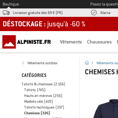
Vers le
Boutique
Posez la questi
Trouv
Livraison gratuite dès 69 € (FR)
Klarna
DÉSTOCKAGE : jusqu'à -60 %
Vêtements
Chaussures
Page d'accueil
Vêtements outdoor
/
Vêtements ou
CHEMISES
CATÉGORIES
T-shirts & chemises
(2.156)
T-shirts
(745)
Hauts en mérinos
(256)
Maillots vélo
(423)
T-shirts techniques
(357)
Chemises
(326)