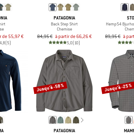
NIA
PATAGONIA
STO
hirt
Back Step Shirt
Hemp54 Bjurhol
se
Chemise
Chem
ir de 55,97 €
84,95 €
à partir de 66,26 €
89,95 €
à par
4,8
(5)
5,0
(10)
Jusqu'à -58 %
Jusqu'à -25 %
MA
PATAGONIA
MAM