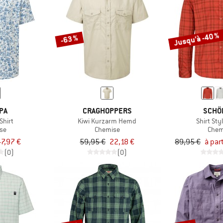
Jusqu'à -40 %
-63 %
PA
CRAGHOPPERS
SCHÖ
Shirt
Kiwi Kurzarm Hemd
Shirt Sty
se
Chemise
Chem
47,97 €
59,95 €
22,18 €
89,95 €
à par
(0)
(0)