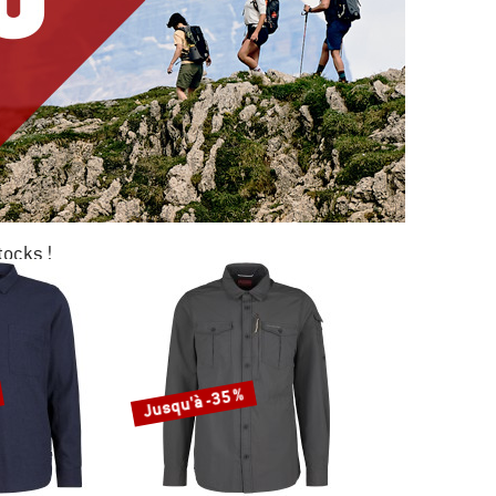
tocks !
0 %
KAGE
Jusqu'à -35 %