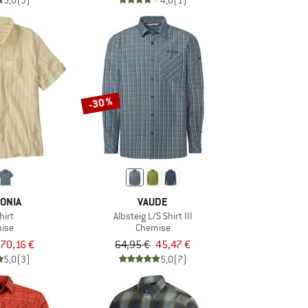
5,0
(3)
4,0
(1)
-30 %
ONIA
VAUDE
hirt
Albsteig L/S Shirt III
ise
Chemise
70,16 €
64,95 €
45,47 €
5,0
(3)
5,0
(7)