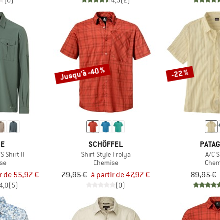
(0)
4,5
(2)
Jusqu'à -40 %
-22 %
DE
SCHÖFFEL
PATAG
 Shirt II
Shirt Style Frolya
A/C S
se
Chemise
Chem
ir de 55,97 €
79,95 €
à partir de 47,97 €
89,95 €
4,0
(5)
(0)