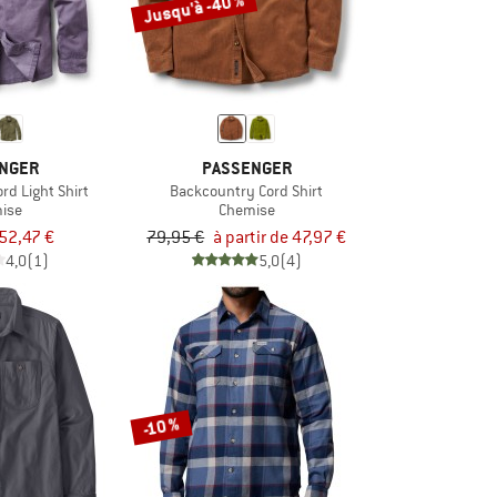
Jusqu'à -40 %
NGER
PASSENGER
rd Light Shirt
Backcountry Cord Shirt
ise
Chemise
52,47 €
79,95 €
à partir de 47,97 €
4,0
(1)
5,0
(4)
-10 %