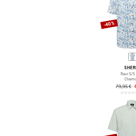
(4)
Rip Curl
(5)
Roark
(14)
Royal Robbins
-40 %
(3)
Salewa
(1)
Santa Cruz
(13)
Schöffel
(1)
Seeland
SHER
(12)
Sherpa
Ravi S/S 
Chemi
(1)
Smartwool
79,95 €
(10)
Stoic
(2)
super.natural
(1)
Sweet Protection
(5)
The North Face
(1)
Thermowave