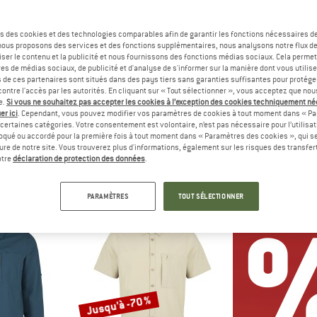
Jusqu'à -55 %
Jusqu'à -35 %
s des cookies et des technologies comparables afin de garantir les fonctions nécessaires de
, nous proposons des services et des fonctions supplémentaires, nous analysons notre flux d
ser le contenu et la publicité et nous fournissons des fonctions médias sociaux. Cela perme
es de médias sociaux, de publicité et d'analyse de s'informer sur la manière dont vous utilise
s de ces partenaires sont situés dans des pays tiers sans garanties suffisantes pour protég
ontre l'accès par les autorités. En cliquant sur « Tout sélectionner », vous acceptez que no
e.
Si vous ne souhaitez pas accepter les cookies à l’exception des cookies techniquement n
er ici
. Cependant, vous pouvez modifier vos paramètres de cookies à tout moment dans « Pa
certaines catégories. Votre consentement est volontaire, n’est pas nécessaire pour l’utilisati
oqué ou accordé pour la première fois à tout moment dans « Paramètres des cookies », qui se
C
STOIC
PATAG
eure de notre site. Vous trouverez plus d'informations, également sur les risques des transfe
St. S/S Shirt
AntiMosquito ByskeSt. Shirt L/S
L/S LW Fjord 
otre
déclaration de protection des données
.
se
Chemise
Chem
ir de 38,38 €
89,95 €
à partir de 40,48 €
89,95 €
à par
PARAMÈTRES
TOUT SÉLECTIONNER
4,8
(17)
4,7
(10)
Jusqu'à -70 %