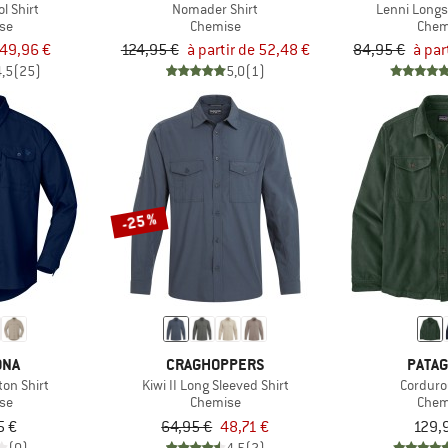
l Shirt
Nomader Shirt
Lenni Longs
se
Chemise
Chem
49,96 €
124,95 €
à partir de 52,48 €
84,95 €
à par
4,5
(25)
5,0
(1)
-25 %
ØNA
CRAGHOPPERS
PATAG
on Shirt
Kiwi II Long Sleeved Shirt
Corduro
se
Chemise
Chem
5 €
64,95 €
48,71 €
129,