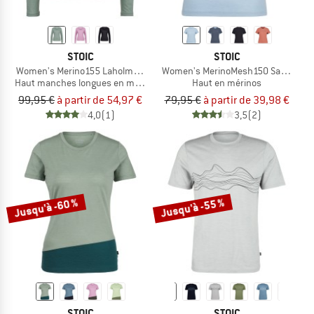
STOIC
STOIC
Women's Merino155 LaholmSt. L/S
Women's MerinoMesh150 SadjemSt. T
Haut manches longues en mérinos
Haut en mérinos
99,95 €
à partir de 54,97 €
79,95 €
à partir de 39,98 €
4,0
(1)
3,5
(2)
Jusqu'à -60 %
Jusqu'à -55 %
STOIC
STOIC