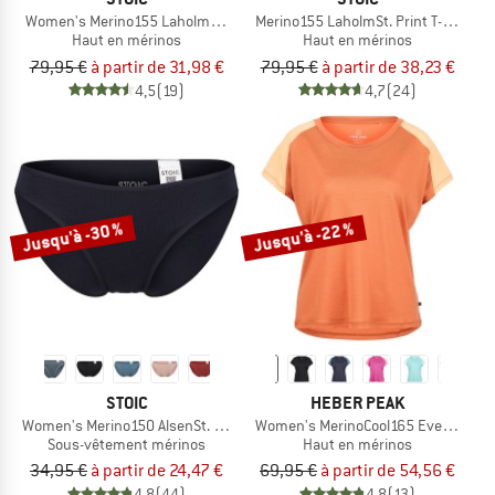
Women's Merino155 LaholmSt. Colorblock T-Shirt
Merino155 LaholmSt. Print T-Shirt Li
Haut en mérinos
Haut en mérinos
79,95 €
à partir de 31,98 €
79,95 €
à partir de 38,23 €
4,5
(19)
4,7
(24)
Jusqu'à -30 %
Jusqu'à -22 %
STOIC
HEBER PEAK
Women's Merino150 AlsenSt. Brief
Women's MerinoCool165 EvergreenHe.
Sous-vêtement mérinos
Haut en mérinos
34,95 €
à partir de 24,47 €
69,95 €
à partir de 54,56 €
4,8
(44)
4,8
(13)