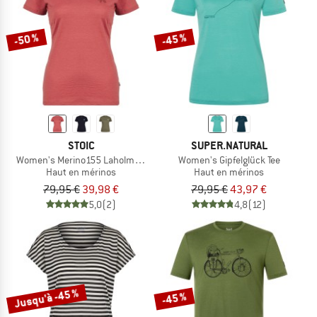
-50 %
-45 %
STOIC
SUPER.NATURAL
Women's Merino155 LaholmSt. T-Shirt Daisy Flower
Women's Gipfelglück Tee
Haut en mérinos
Haut en mérinos
79,95 €
39,98 €
79,95 €
43,97 €
5,0
(2)
4,8
(12)
Jusqu'à -45 %
-45 %