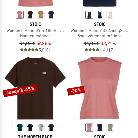
STOIC
STOIC
Women's MerinoPure180 HaldenSt. T-Shirt
Women's Merino135 AnebySt. Tank
Haut en mérinos
Sous-vêtement mérinos
84,95 €
67,96 €
44,95 €
33,71 €
5,0
(6)
4,1
(7)
Jusqu'à -45 %
-20 %
THE NORTH FACE
STOIC