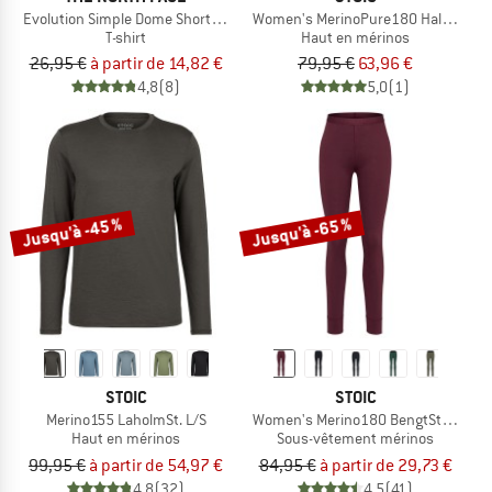
Evolution Simple Dome Short Sleeve
Women's MerinoPure180 HaldenSt. 
T-shirt
Haut en mérinos
26,95 €
à partir de 14,82 €
79,95 €
63,96 €
4,8
(8)
5,0
(1)
Jusqu'à -45 %
Jusqu'à -65 %
STOIC
STOIC
Merino155 LaholmSt. L/S
Women's Merino180 BengtSt. Long 
Haut en mérinos
Sous-vêtement mérinos
99,95 €
à partir de 54,97 €
84,95 €
à partir de 29,73 €
4,8
(32)
4,5
(41)