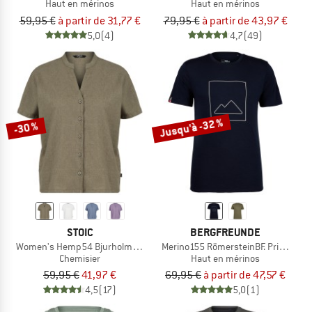
Haut en mérinos
Haut en mérinos
59,95 €
à partir de 31,77 €
79,95 €
à partir de 43,97 €
5,0
(4)
4,7
(49)
Jusqu'à -32 %
-30 %
STOIC
BERGFREUNDE
Women's Hemp54 BjurholmSt. S/S Blouse
Merino155 RömersteinBF. Print Tee
Chemisier
Haut en mérinos
59,95 €
41,97 €
69,95 €
à partir de 47,57 €
4,5
(17)
5,0
(1)