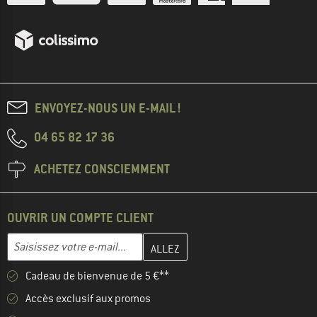
ENVOYEZ-NOUS UN E-MAIL !
04 65 82 17 36
ACHETEZ CONSCIEMMENT
OUVRIR UN COMPTE CLIENT
Entrez votre adresse e-mail ici et créez votre compte client à la 
Adresse e-mail
Cadeau de bienvenue de 5 €**
Accès exclusif aux promos