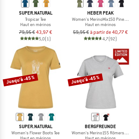
SUPER.NATURAL
HEBER PEAK
Tropicar Tee
Women's MerinoMix150 PineconeHe. I
Haut en mérinos
Haut en mérinos
79,95 €
43,97 €
59,95 €
à partir de 40,77 €
5,0
(1)
4,7
(92)
Jusqu'à -45 %
Jusqu'à -45 %
SUPER.NATURAL
BERGFREUNDE
Women's Flower Boots Tee
Women's Merino155 RömersteinBF. T
Haut en mérinos
Haut en mérinos