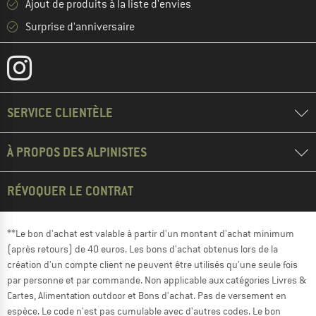
Ajout de produits à la liste d'envies
Surprise d'anniversaire
SERVICE CLIENTÈLE
À PROPOS DES ALPINISTES
RÉVOQUER LE CONTRAT
**Le bon d'achat est valable à partir d'un montant d'achat minimum
(après retours) de 40 euros. Les bons d'achat obtenus lors de la
création d'un compte client ne peuvent être utilisés qu'une seule fois
par personne et par commande. Non applicable aux catégories Livres &
Cartes, Alimentation outdoor et Bons d'achat. Pas de versement en
espèce. Le code n'est pas cumulable avec d'autres codes. Le bon