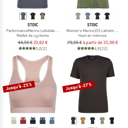
STOIC
STOIC
PerformanceMerino LofsdalenSt. MTB S/S
Women's Merino155 LaholmSt. T-Shi
Maillot de cyclisme
Haut en mérinos
44,95 €
23,82 €
79,95 €
à partir de 35,98 €
5,0
(2)
4,9
(22)
Jusqu'à -25 %
Jusqu'à -27 %