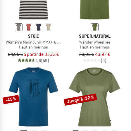
STOIC
SUPER.NATURAL
Women's MerinoChill MMXX. Göteborg Loose Tee St
Wander Wheel Tee
Haut en mérinos
Haut en mérinos
64,95 €
à partir de 35,72 €
79,95 €
43,97 €
4,6
(59)
(0)
Jusqu'à -32 %
-45 %