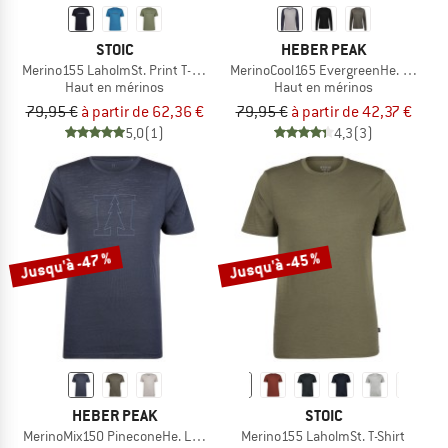
STOIC
HEBER PEAK
Merino155 LaholmSt. Print T-Shirt Ridge
MerinoCool165 EvergreenHe. L/S
Haut en mérinos
Haut en mérinos
79,95 €
à partir de 62,36 €
79,95 €
à partir de 42,37 €
5,0
(1)
4,3
(3)
Jusqu'à -47 %
Jusqu'à -45 %
HEBER PEAK
STOIC
MerinoMix150 PineconeHe. Logo T-Shirt
Merino155 LaholmSt. T-Shirt