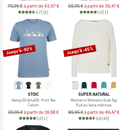
79,95 €
à partir de 43,97 €
69,95 €
à partir de 38,47 €
4,7
(15)
5,0
(1)
Jusqu'à -50 %
Jusqu'à -45 %
STOIC
SUPER.NATURAL
Hemp30 AmalSt. Print Tee
Women's Womens Kula Top
T-shirt
Pull en laine mérinos
39,95 €
à partir de 19,98 €
89,95 €
à partir de 49,47 €
5,0
(1)
4,6
(49)