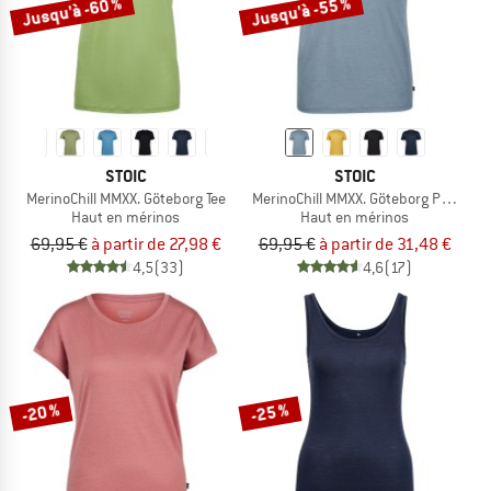
Jusqu'à -60 %
Jusqu'à -55 %
STOIC
STOIC
MerinoChill MMXX. Göteborg Tee
MerinoChill MMXX. Göteborg Print Tee
Haut en mérinos
Haut en mérinos
69,95 €
à partir de 27,98 €
69,95 €
à partir de 31,48 €
4,5
(33)
4,6
(17)
-20 %
-25 %