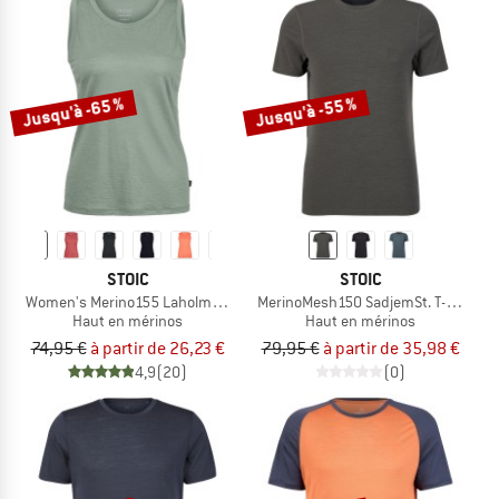
Jusqu'à -65 %
Jusqu'à -55 %
STOIC
STOIC
Women's Merino155 LaholmSt. Tank
MerinoMesh150 SadjemSt. T-Shirt
Haut en mérinos
Haut en mérinos
74,95 €
à partir de 26,23 €
79,95 €
à partir de 35,98 €
4,9
(20)
(0)