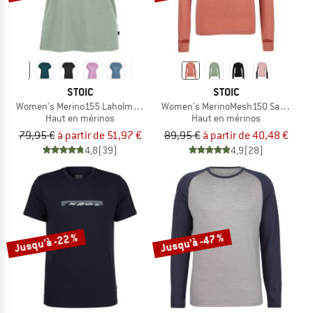
STOIC
STOIC
Women's Merino155 LaholmSt. Loose Shirt
Women's MerinoMesh150 SadjemSt. 
Haut en mérinos
Haut en mérinos
79,95 €
à partir de 51,97 €
89,95 €
à partir de 40,48 €
4,8
(39)
4,9
(28)
Jusqu'à -22 %
Jusqu'à -47 %