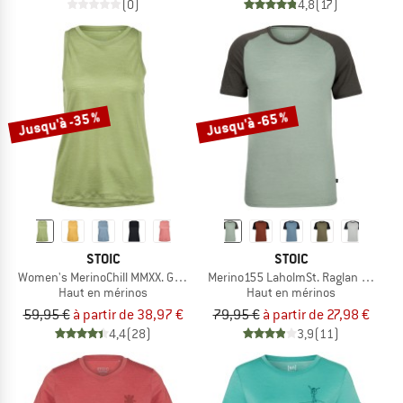
(0)
4,8
(17)
Jusqu'à -35 %
Jusqu'à -65 %
STOIC
STOIC
Women's MerinoChill MMXX. Göteborg Tank
Merino155 LaholmSt. Raglan Shirt
Haut en mérinos
Haut en mérinos
59,95 €
à partir de 38,97 €
79,95 €
à partir de 27,98 €
4,4
(28)
3,9
(11)