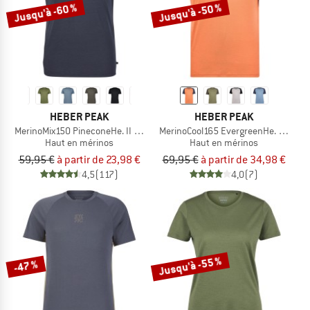
Jusqu'à -60 %
Jusqu'à -50 %
HEBER PEAK
HEBER PEAK
MerinoMix150 PineconeHe. II T-Shirt
MerinoCool165 EvergreenHe. T-Shirt
Haut en mérinos
Haut en mérinos
59,95 €
à partir de 23,98 €
69,95 €
à partir de 34,98 €
4,5
(117)
4,0
(7)
Jusqu'à -55 %
-47 %