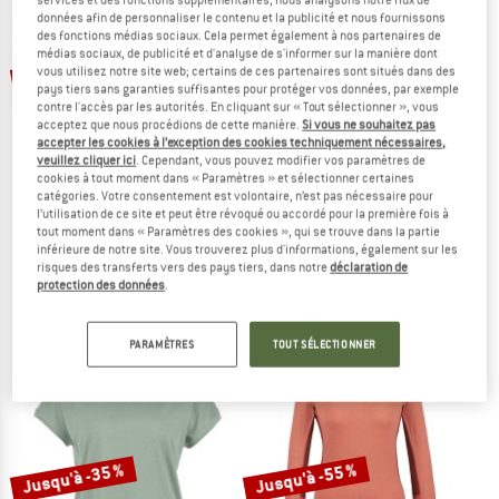
données afin de personnaliser le contenu et la publicité et nous fournissons
LE DÉSTOCKAGE
des fonctions médias sociaux. Cela permet également à nos partenaires de
médias sociaux, de publicité et d'analyse de s'informer sur la manière dont
Jusqu'à -30 %
Jusqu'à -30 %
vous utilisez notre site web; certains de ces partenaires sont situés dans des
pays tiers sans garanties suffisantes pour protéger vos données, par exemple
contre l'accès par les autorités. En cliquant sur « Tout sélectionner », vous
acceptez que nous procédions de cette manière.
Si vous ne souhaitez pas
accepter les cookies à l’exception des cookies techniquement nécessaires,
veuillez cliquer ici
. Cependant, vous pouvez modifier vos paramètres de
cookies à tout moment dans « Paramètres » et sélectionner certaines
catégories. Votre consentement est volontaire, n’est pas nécessaire pour
l’utilisation de ce site et peut être révoqué ou accordé pour la première fois à
tout moment dans « Paramètres des cookies », qui se trouve dans la partie
STOIC
STOIC
inférieure de notre site. Vous trouverez plus d'informations, également sur les
Women's Merino150 AlsenSt. Hipster
PerformanceMerino BorgholmSt. T-Sh
risques des transferts vers des pays tiers, dans notre
déclaration de
Sous-vêtement mérinos
T-shirt technique
protection des données
.
39,95 €
à partir de 27,97 €
39,95 €
à partir de 27,97 €
4,7
(82)
4,5
(19)
PARAMÈTRES
TOUT SÉLECTIONNER
Jusqu'à -35 %
Jusqu'à -55 %