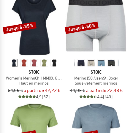
Jusqu'à -35 %
Jusqu'à -50 %
STOIC
STOIC
Women's MerinoChill MMXX. Göteborg Loose Tee
Merino150 AlsenSt. Boxer
Haut en mérinos
Sous-vêtement mérinos
64,95 €
à partir de 42,22 €
44,95 €
à partir de 22,48 €
4,9
(37)
4,4
(140)