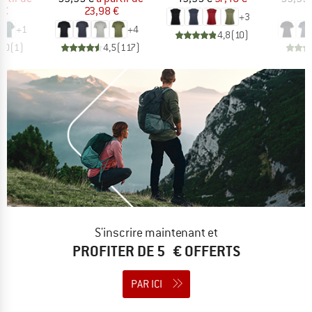
 €
23,98 €
4
+
3
+
1
+
4
4,8
(
10
)
5,0
(
1
)
4,5
(
117
)
S'inscrire maintenant et
PROFITER DE 5 € OFFERTS
PAR ICI