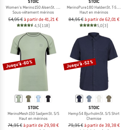
STOIC
STOIC
Women's Merino150 AlsenSt. Bra
MerinoPure180 HaldenSt. T-Shirt
Sous-vêtement mérinos
Haut en mérinos
54,95 €
à partir de 41,21 €
84,95 €
à partir de 62,01 €
4,5
(118)
5,0
(3)
Jusqu'à -60 %
Jusqu'à -52 %
STOIC
STOIC
MerinoMesh150 SadjemSt. S/S
Hemp54 BjurholmSt. S/S Shirt
Haut en mérinos
Chemise
74,95 €
à partir de 29,98 €
79,95 €
à partir de 38,38 €