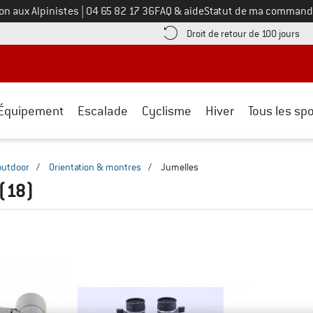
Appelez-nous au
on aux Alpinistes
|
04 65 82 17 36
FAQ & aide
Statut de ma command
e les informations de paiement ici ! Ouvre une boîte d'information
Tro
Droit de retour de 100 jours
Équipement
Escalade
Cyclisme
Hiver
Tous les spo
outdoor
/
Orientation & montres
/
Jumelles
(18)