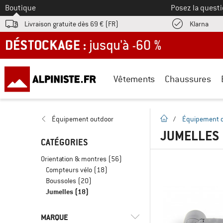
Vers le
Boutique
Posez la questi
Trouv
Livraison gratuite dès 69 € (FR)
Klarna
DÉSTOCKAGE : jusqu'à -60 %
Vêtements
Chaussures
Page d'accueil
Équipement outdoor
/
Équipement 
JUMELLES
CATÉGORIES
Orientation & montres
(56)
Compteurs vélo
(18)
Boussoles
(20)
Jumelles
(18)
MARQUE