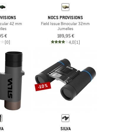
VISIONS
NOCS PROVISIONS
ocular 42 mm
Field Issue Binocular 32mm
lles
Jumelles
95 €
189,95 €
(0)
4,0
(1)
-10 %
VA
SILVA