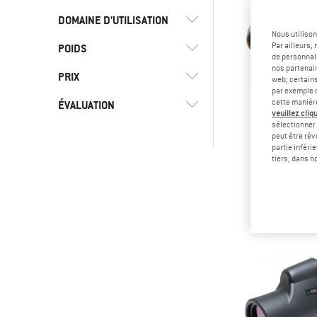
DOMAINE D'UTILISATION
Nous utilison
Par ailleurs
POIDS
(18)
Loisirs
de personnali
nos partenair
(6)
Randonnée
(6)
Nocs Provisions
PRIX
web; certain
par exemple c
(2)
Trekking
(6)
Origin Outdoors
cette manièr
ÉVALUATION
veuillez cliqu
-
(18)
Voyages
(6)
Silva
sélectionner 
peut être rév
ORIGIN OU
-
partie inféri
& plus
Quick 
tiers, dans n
Jumel
Uniquement les produits
22,95
avec remises