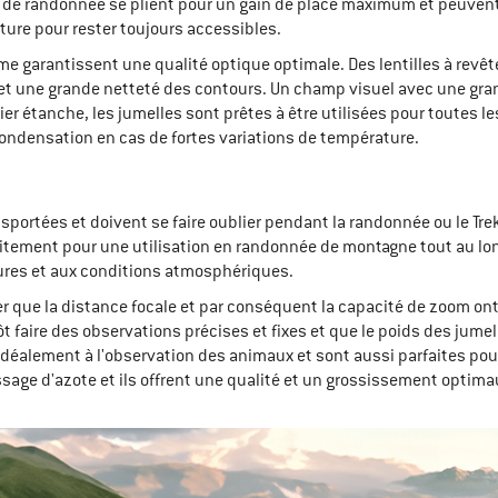
 de randonnée se plient pour un gain de place maximum et peuven
nture pour rester toujours accessibles.
e garantissent une qualité optique optimale. Des lentilles à revê
et une grande netteté des contours. Un champ visuel avec une gran
ier étanche, les jumelles sont prêtes à être utilisées pour toutes l
condensation en cas de fortes variations de température.
sportées et doivent se faire oublier pendant la randonnée ou le Tre
ement pour une utilisation en randonnée de montagne tout au long d
tures et aux conditions atmosphériques.
 que la distance focale et par conséquent la capacité de zoom ont
t faire des observations précises et fixes et que le poids des jume
idéalement à l'observation des animaux et sont aussi parfaites pou
sage d'azote et ils offrent une qualité et un grossissement optimau