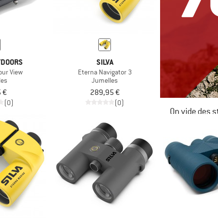
TDOORS
SILVA
our View
Eterna Navigator 3
les
Jumelles
 €
289,95 €
(0)
(0)
On vide des s
JUSQU'À -6
LE DÉSTOC