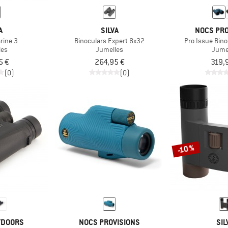
A
SILVA
NOCS PRO
rine 3
Binoculars Expert 8x32
Pro Issue Bin
les
Jumelles
Jume
5 €
264,95 €
319,
(0)
(0)
-10 %
TDOORS
NOCS PROVISIONS
SIL