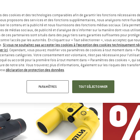
s des cookies et des technologies comparables afin de garantir les fonctions nécessaires de
, nous proposons des services et des fonctions supplémentaires, nous analysons notre flux d
ser le contenu et la publicité et nous fournissons des fonctions médias sociaux. Cela perme
es de médias sociaux, de publicité et d'analyse de s'informer sur la manière dont vous utilise
s de ces partenaires sont situés dans des pays tiers sans garanties suffisantes pour protég
ontre l'accès par les autorités. En cliquant sur « Tout sélectionner », vous acceptez que no
e.
Si vous ne souhaitez pas accepter les cookies à l’exception des cookies techniquement n
er ici
. Cependant, vous pouvez modifier vos paramètres de cookies à tout moment dans « Pa
certaines catégories. Votre consentement est volontaire, n’est pas nécessaire pour l’utilisati
oqué ou accordé pour la première fois à tout moment dans « Paramètres des cookies », qui se
TDOORS
ORIGIN OUTDOORS
ORIGIN O
eure de notre site. Vous trouverez plus d'informations, également sur les risques des transfe
View
Quick View Porro
Tour Vie
otre
déclaration de protection des données
.
les
Jumelles
Jume
 €
74,95 €
148,
PARAMÈTRES
TOUT SÉLECTIONNER
4,8
(4)
(0)