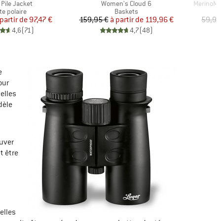
e
Article
Article
 Pile Jacket
Women's Cloud 6
MerinoMix
duct group
Product group
te polaire
Baskets
Prix
Prix réduit
Prix
Prix réduit
 partir de
97,47 €
159,95 €
à partir de
119,96 €
59,95
4,6
(
71
)
4,7
(
48
)
e
our
elles
dèle
ouver
t être
elles