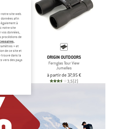
 notre site web.
e données afin
t également à
z notre site
er vos données,
us procédions de
écessaires,
ramètres » et
on de ce site et
 trouve dans la
UTDOORS
ORIGIN OUTDOORS
rts vers des pays
w Porro
Fernglas Tour View
lles
Jumelles
95 €
à partir de 37,95 €
(0)
3,5
(2)