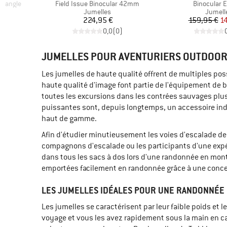
Article
Article
riangle
Field Issue Binocular 42mm
Binocular E
Product group
Produc
Jumelles
Jumell
duit
Prix
Pr
Pr
€
224,95 €
159,95 €
1
)
0,0
(
0
)
JUMELLES POUR AVENTURIERS OUTDOO
Les jumelles de haute qualité offrent de multiples poss
haute qualité d'image font partie de l'équipement de
toutes les excursions dans les contrées sauvages plus 
puissantes sont, depuis longtemps, un accessoire ind
haut de gamme.
Afin d'étudier minutieusement les voies d'escalade de
compagnons d'escalade ou les participants d'une expéd
dans tous les sacs à dos lors d'une randonnée en mon
emportées facilement en randonnée grâce à une conce
LES JUMELLES IDÉALES POUR UNE RANDONNÉE
Les jumelles se caractérisent par leur faible poids et l
voyage et vous les avez rapidement sous la main en cas