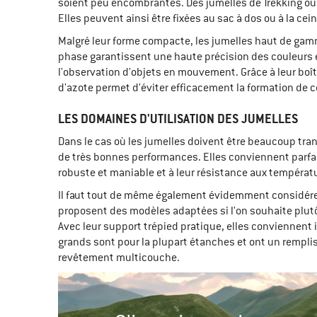
soient peu encombrantes. Des jumelles de Trekking ou
Elles peuvent ainsi être fixées au sac à dos ou à la cei
Malgré leur forme compacte, les jumelles haut de gamm
phase garantissent une haute précision des couleurs 
l'observation d'objets en mouvement. Grâce à leur boît
d'azote permet d'éviter efficacement la formation de 
LES DOMAINES D'UTILISATION DES JUMELLES
Dans le cas où les jumelles doivent être beaucoup tran
de très bonnes performances. Elles conviennent parfait
robuste et maniable et à leur résistance aux tempéra
Il faut tout de même également évidemment considérer
proposent des modèles adaptées si l'on souhaite plutô
Avec leur support trépied pratique, elles conviennent 
grands sont pour la plupart étanches et ont un remplis
revêtement multicouche.