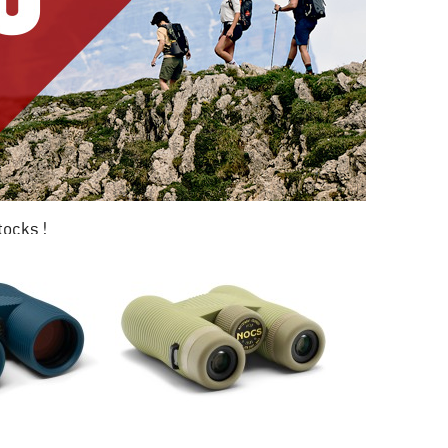
tocks !
0 %
KAGE