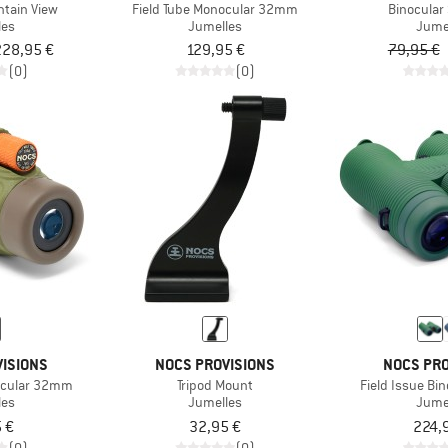
ntain View
Field Tube Monocular 32mm
Binocular
les
Jumelles
Jume
 228,95 €
129,95 €
79,95 €
(0)
(0)
ISIONS
NOCS PROVISIONS
NOCS PRO
ocular 32mm
Tripod Mount
Field Issue B
les
Jumelles
Jume
 €
32,95 €
224,