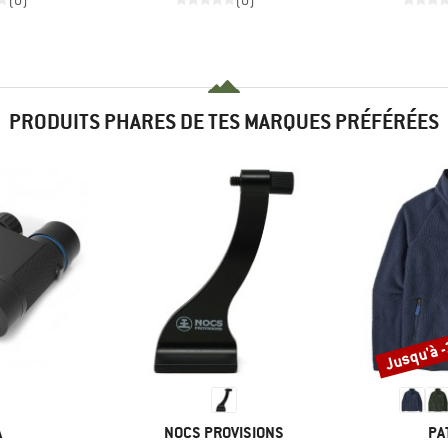
(0)
(0)
PRODUITS PHARES DE TES MARQUES PRÉFÉRÉES
Jusqu'à 
Remise
QUE
MARQUE
MA
A
NOCS PROVISIONS
PA