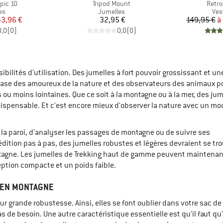
Article
Articl
pic 10
Tripod Mount
Retro
t group
Product group
Pro
es
Jumelles
Ves
ix
ix réduit
Prix
43,96 €
32,95 €
149,95 €
à
0,0
(
0
)
0,0
(
0
)
R
ibilités d'utilisation. Des jumelles à fort pouvoir grossissant et un
 base des amoureux de la nature et des observateurs des animaux p
ou moins lointaines. Que ce soit à la montagne ou à la mer, des jum
ispensable. Et c'est encore mieux d'observer la nature avec un mo
 la paroi, d'analyser les passages de montagne ou de suivre ses
ition pas à pas, des jumelles robustes et légères devraient se tr
tagne. Les jumelles de Trekking haut de gamme peuvent maintenan
ption compacte et un poids faible.
 EN MONTAGNE
eur grande robustesse. Ainsi, elles se font oublier dans votre sac de
 de besoin. Une autre caractéristique essentielle est qu'il faut qu'