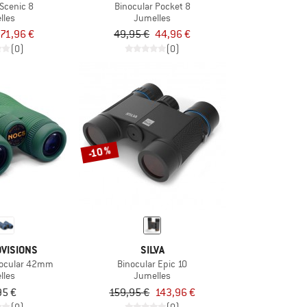
 Scenic 8
Binocular Pocket 8
lles
Jumelles
71,96 €
49,95 €
44,96 €
(0)
(0)
-10 %
VISIONS
SILVA
inocular 42mm
Binocular Epic 10
lles
Jumelles
95 €
159,95 €
143,96 €