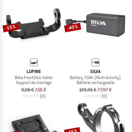
-40 %
-15 %
LUPINE
SILVA
Blika FrontClick Halter
Battery 7.0Ah (Multi-Activity)
Support de montage
Batterie rechargeable
9,00 €
7,65 €
129,95 €
77,97 €
(0)
(0)
-15 %