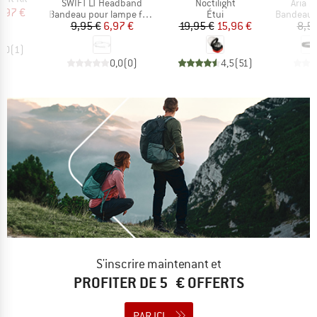
Article
Article
Article
SWIFT LT Headband
Noctilight
Aria 
ix
ix réduit
7,97 €
Product group
Product group
Product g
Bandeau pour lampe frontale
Étui
Bandeau pour
Prix
Prix réduit
Prix
Prix réduit
9,95 €
6,97 €
19,95 €
15,96 €
8,5
4,0
(
1
)
0,0
(
0
)
4,5
(
51
)
S'inscrire maintenant et
PROFITER DE 5 € OFFERTS
PAR ICI