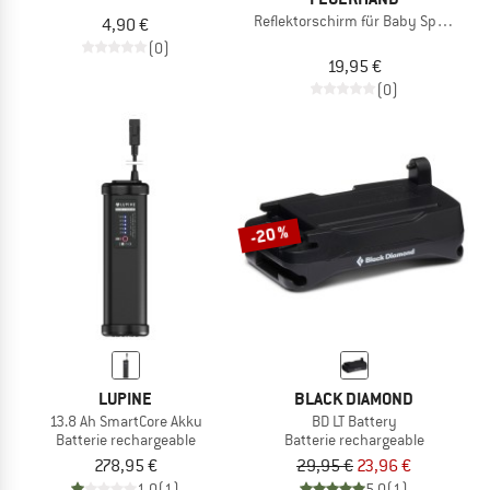
Reflektorschirm für Baby Special 27
4,90 €
(0)
19,95 €
(0)
-20 %
LUPINE
BLACK DIAMOND
13.8 Ah SmartCore Akku
BD LT Battery
Batterie rechargeable
Batterie rechargeable
278,95 €
29,95 €
23,96 €
1,0
(1)
5,0
(1)