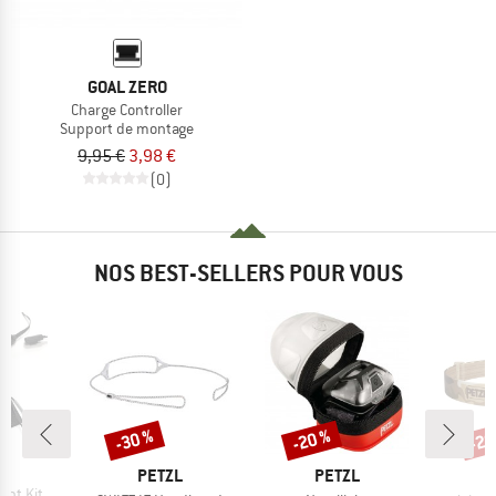
GOAL ZERO
Charge Controller
Support de montage
9,95 €
3,98 €
(0)
NOS BEST-SELLERS POUR VOUS
-30 %
-20 %
-20
Remise
Remise
Rem
QUE
A
MARQUE
MARQUE
PETZL
PETZL
unt Kit