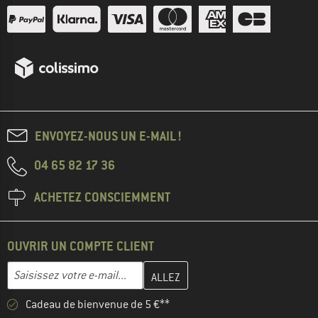
ENVOYEZ-NOUS UN E-MAIL !
04 65 82 17 36
ACHETEZ CONSCIEMMENT
OUVRIR UN COMPTE CLIENT
Entrez votre adresse e-mail ici et créez votre compte client à la 
Adresse e-mail
Cadeau de bienvenue de 5 €**