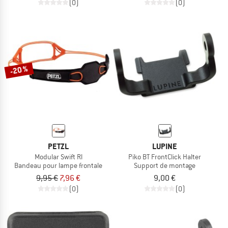
(0)
(0)
-20 %
PETZL
LUPINE
Modular Swift Rl
Piko BT FrontClick Halter
Bandeau pour lampe frontale
Support de montage
9,95 €
7,96 €
9,00 €
(0)
(0)