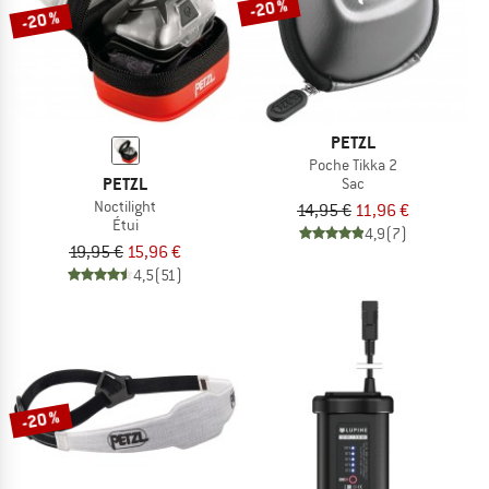
-20 %
-20 %
PETZL
Poche Tikka 2
PETZL
Sac
Noctilight
14,95 €
11,96 €
Étui
4,9
(7)
19,95 €
15,96 €
4,5
(51)
-20 %