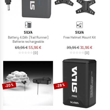
SILVA
SILVA
Battery 4.0Ah (Trail Runner)
Free Helmet Mount Kit
Batterie rechargeable
69,95 €
55,96 €
39,95 €
31,96 €
(0)
(0)
-20 %
-28 %