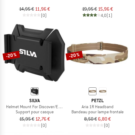
14,95 €
11,96 €
19,95 €
15,96 €
(0)
4,0
(1)
-20 %
-20 %
SILVA
PETZL
Helmet Mount For Discover/Explore 5
Aria 1R Headband
Support pour casque
Bandeau pour lampe frontale
15,95 €
12,76 €
8,50 €
6,80 €
(0)
(0)