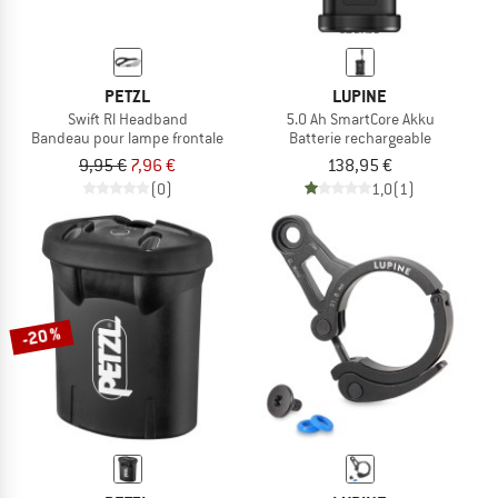
PETZL
LUPINE
Swift Rl Headband
5.0 Ah SmartCore Akku
Bandeau pour lampe frontale
Batterie rechargeable
9,95 €
7,96 €
138,95 €
(0)
1,0
(1)
-20 %