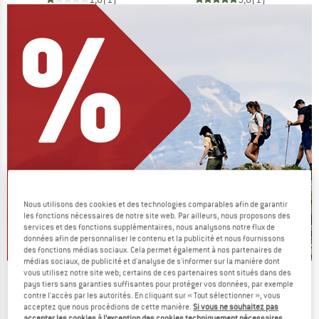
Nous utilisons des cookies et des technologies comparables afin de garantir
les fonctions nécessaires de notre site web. Par ailleurs, nous proposons des
services et des fonctions supplémentaires, nous analysons notre flux de
données afin de personnaliser le contenu et la publicité et nous fournissons
des fonctions médias sociaux. Cela permet également à nos partenaires de
médias sociaux, de publicité et d'analyse de s'informer sur la manière dont
vous utilisez notre site web; certains de ces partenaires sont situés dans des
On vide des stocks !
pays tiers sans garanties suffisantes pour protéger vos données, par exemple
contre l'accès par les autorités. En cliquant sur « Tout sélectionner », vous
JUSQU'À -60 %
acceptez que nous procédions de cette manière.
Si vous ne souhaitez pas
accepter les cookies à l’exception des cookies techniquement nécessaires,