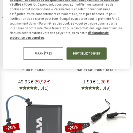
veuillez cliquer ici
. Cependant, vous pouvez modifier vos paramètres de
LE DÉSTOCKAGE
cookies à tout moment dans « Paramètres » et sélectionner certaines
catégories. Votre consentement est volontaire, n’est pas nécessaire pour
-40 %
-20 %
l’utilisation de ce site et peut être révoqué ou accordé pour la première fois à
tout moment dans « Paramètres des cookies », qui se trouve dans la partie
inférieure de notre site. Vous trouverez plus d'informations, également sur les
risques des transferts vers des pays tiers, dans notre
déclaration de
protection des données
.
PARAMÈTRES
TOUT SÉLECTIONNER
SILVA
BASIC NATURE
Free Headset
Bâton lumineux 15 cm
49,95 €
29,97 €
1,50 €
1,20 €
5,0
(1)
5,0
(9)
-20 %
-20 %