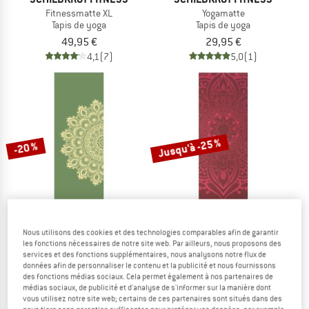
Fitnessmatte XL
Yogamatte
Tapis de yoga
Tapis de yoga
49,95 €
29,95 €
4,1
(7)
5,0
(1)
Jusqu'à -25 %
-20 %
Nous utilisons des cookies et des technologies comparables afin de garantir
les fonctions nécessaires de notre site web. Par ailleurs, nous proposons des
GAIAM
GAIAM
services et des fonctions supplémentaires, nous analysons notre flux de
Mandala Yogamatte 6 mm Printed
Sundial Layers Yoga Mat 5 mm Classi
données afin de personnaliser le contenu et la publicité et nous fournissons
Tapis de yoga
Tapis de yoga
des fonctions médias sociaux. Cela permet également à nos partenaires de
médias sociaux, de publicité et d'analyse de s'informer sur la manière dont
46,95 €
37,56 €
39,95 €
à partir de 29,96 €
vous utilisez notre site web; certains de ces partenaires sont situés dans des
(0)
5,0
(1)