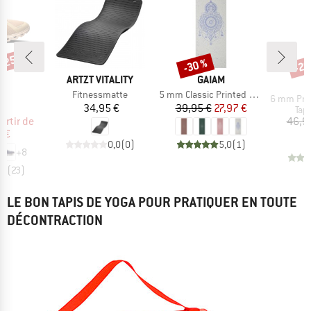
 -25 %
-30 %
-20
Remise
Rem
MARQUE
MARQUE
ARTZT VITALITY
GAIAM
RQUE
Article
Article
Fitnessmatte
5 mm Classic Printed Yoga Mat
Article
6
6 mm Premium
Prix
Prix
Prix réduit
34,95 €
39,95 €
27,97 €
t group
Pro
ts
Tap
ix
ix réduit
artir de
46,9
 €
0,0
(
0
)
5,0
(
1
)
+
8
,1
(
23
)
LE BON TAPIS DE YOGA POUR PRATIQUER EN TOUTE
DÉCONTRACTION