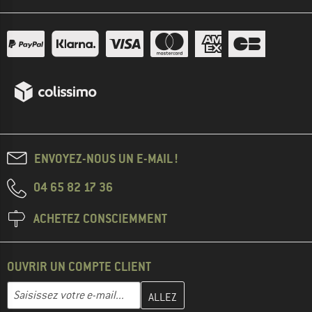
ENVOYEZ-NOUS UN E-MAIL !
04 65 82 17 36
ACHETEZ CONSCIEMMENT
OUVRIR UN COMPTE CLIENT
Entrez votre adresse e-mail ici et créez votre compte client à la 
Adresse e-mail