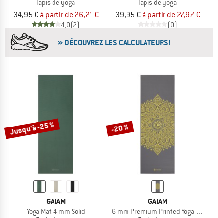
Tapis de yoga
Tapis de yoga
34,95 €
à partir de 26,21 €
39,95 €
à partir de 27,97 €
4,0
(2)
(0)
» DÉCOUVREZ LES CALCULATEURS!
Jusqu'à -25 %
-20 %
GAIAM
GAIAM
Yoga Mat 4 mm Solid
6 mm Premium Printed Yoga Mat