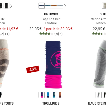
F
ORTOVOX
STO
t UV
Logo Knit Belt
Merino Ar
 cou
Ceinture
Manch
ir de 11,97 €
39,95 €
à partir de 29,96 €
22,95 €
4,7
(11)
3,9
(7)
-10 %
D SPORTS
TROLLKIDS
BAUERFEIN