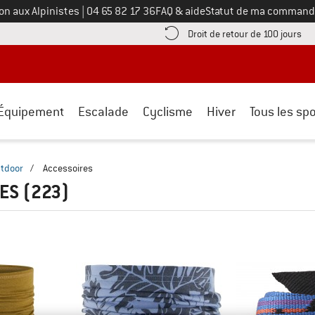
Appelez-nous au
on aux Alpinistes
|
04 65 82 17 36
FAQ & aide
Statut de ma command
e les informations de paiement ici ! Ouvre une boîte d'information
Tro
Droit de retour de 100 jours
Équipement
Escalade
Cyclisme
Hiver
Tous les spo
tdoor
/
Accessoires
RES
(223)