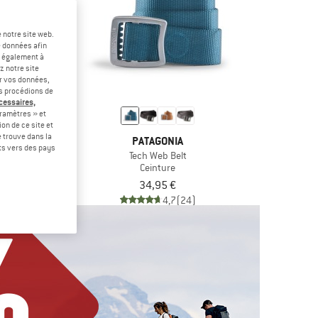
 notre site web.
e données afin
t également à
z notre site
er vos données,
us procédions de
écessaires,
ramètres » et
on de ce site et
 trouve dans la
ONIA
PATAGONIA
rts vers des pays
n Belt
Tech Web Belt
ture
Ceinture
5 €
34,95 €
4,1
(25)
4,7
(24)