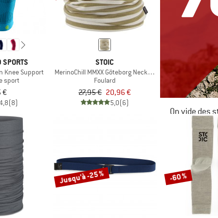
D SPORTS
STOIC
n Knee Support
MerinoChill MMXX Göteborg Neckwarmer
e sport
Foulard
 €
27,95 €
20,96 €
4,8
(8)
5,0
(6)
On vide des s
JUSQU'À -6
LE DÉSTOC
Jusqu'à -25 %
-60 %