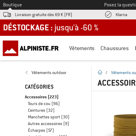
Vers le
Boutique
Posez la questi
Trouv
Livraison gratuite dès 69 € (FR)
Klarna
DÉSTOCKAGE : jusqu'à -60 %
Vêtements
Chaussures
Page d'accueil
Vêtements outdoor
/
Vêtements ou
ACCESSOI
CATÉGORIES
Accessoires
(223)
Tours de cou
(96)
Ceintures
(32)
Manchettes sport
(30)
Autres accessoires
(9)
Écharpes
(57)