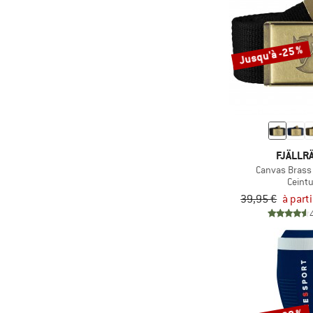
(3)
Trollkids
(4)
Vaude
Jusqu'à -25 %
(1)
Volcom
(3)
Woolpower
FJÄLLR
Canvas Brass
Ceint
39,95 €
à part