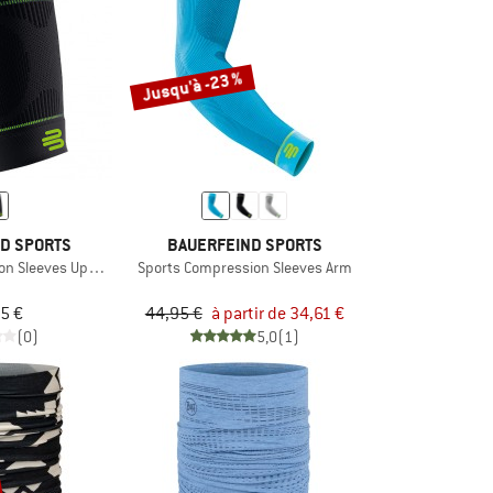
Jusqu'à -23 %
D SPORTS
BAUERFEIND SPORTS
on Sleeves Upper Leg
Sports Compression Sleeves Arm
5 €
44,95 €
à partir de 34,61 €
(0)
5,0
(1)