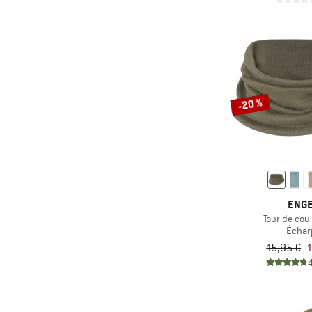
(2)
Reell
(1)
Regatta
(5)
Reima
(4)
Salomon
-20 %
(1)
Santini
(1)
Schöffel
(1)
Source
(5)
Sportful
(2)
Sterntaler
ENG
Tour de cou
(3)
Stoic
Échar
(2)
straede
15,95 €
1
(1)
Sunday Afternoons
(1)
super.natural
(2)
Sweet Protection