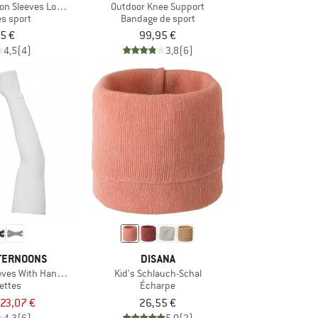
on Sleeves Lower Leg
Outdoor Knee Support
s sport
Bandage de sport
5 €
99,95 €
4,5
(4)
3,8
(6)
TERNOONS
DISANA
eeves With Hand Cover
Kid's Schlauch-Schal
ettes
Écharpe
23,07 €
26,55 €