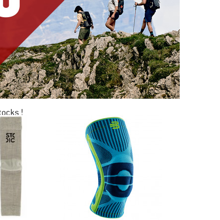
tocks !
0 %
KAGE