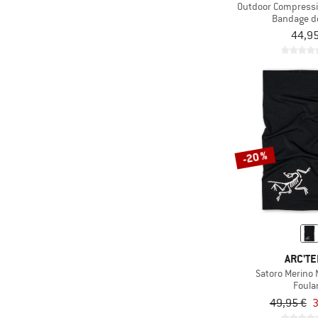
Outdoor Compressi
Bandage d
(3)
Maloja
44,95
(6)
Mammut
(2)
Mavic
(1)
Mikk-Line
(1)
Mountain Equipment
(2)
Mufflon
-20 %
(1)
MYMARINI
(5)
Nalini
(2)
Norrøna
(1)
On
(6)
Ortovox
ARC'TE
(12)
P.A.C.
Satoro Merino 
Foula
(2)
Patagonia
49,95 €
3
(1)
Peak Performance