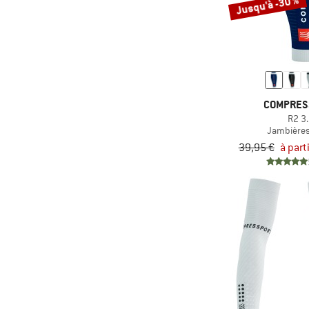
Jusqu'à -30 %
COMPRES
R2 3
Jambières
39,95 €
à part