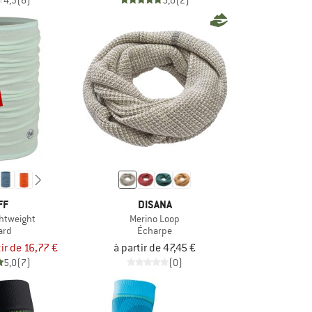
4,3
(6)
5,0
(2)
FF
DISANA
ghtweight
Merino Loop
ard
Écharpe
tir de 16,77 €
à partir de 47,45 €
5,0
(7)
(0)