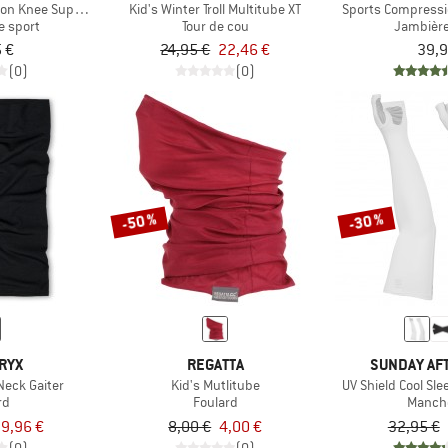
on Knee Support
Kid's Winter Troll Multitube XT
Sports Compressi
e sport
Tour de cou
Jambière
 €
24,95 €
22,46 €
39,9
(0)
(0)
-50 %
-30 %
RYX
REGATTA
SUNDAY AF
Neck Gaiter
Kid's Mutlitube
UV Shield Cool Sl
rd
Foulard
Manch
9,96 €
8,00 €
4,00 €
32,95 €