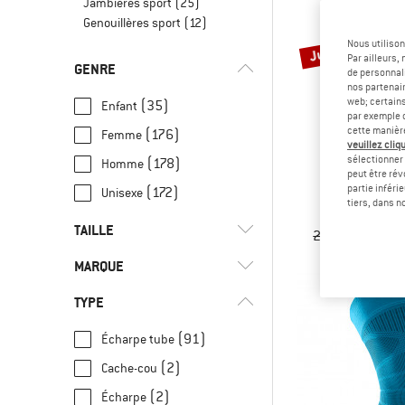
Jambières sport
(25)
Genouillères sport
(12)
Jusqu'à -25 %
Nous utilison
Par ailleurs
GENRE
de personnali
nos partenair
web; certain
(35)
Enfant
par exemple c
cette manièr
(176)
Femme
veuillez cliqu
sélectionner 
(178)
Homme
peut être rév
BUF
partie inféri
(172)
Unisexe
Lightweight M
tiers, dans n
Tour de
TAILLE
27,95 €
à parti
4
MARQUE
UNI
XS
S
M
L
TYPE
XL
XXL
3XL
50
56
(91)
Écharpe tube
62
68
74
80
86
(2)
Cache-cou
(1)
Alé
128
100 CM
105 CM
(2)
Écharpe
(2)
Arc'teryx