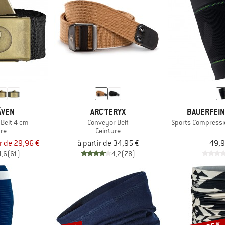
ÄVEN
ARC'TERYX
BAUERFEIN
 Belt 4 cm
Conveyor Belt
Sports Compressi
ure
Ceinture
ir de 29,96 €
à partir de 34,95 €
49,9
4,6
(61)
4,2
(78)