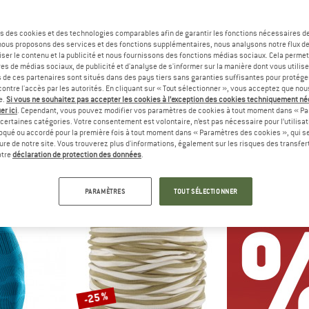
Jusqu'à -30 %
s des cookies et des technologies comparables afin de garantir les fonctions nécessaires de
, nous proposons des services et des fonctions supplémentaires, nous analysons notre flux d
ser le contenu et la publicité et nous fournissons des fonctions médias sociaux. Cela perme
es de médias sociaux, de publicité et d'analyse de s'informer sur la manière dont vous utilise
s de ces partenaires sont situés dans des pays tiers sans garanties suffisantes pour protég
ontre l'accès par les autorités. En cliquant sur « Tout sélectionner », vous acceptez que no
e.
Si vous ne souhaitez pas accepter les cookies à l’exception des cookies techniquement n
er ici
. Cependant, vous pouvez modifier vos paramètres de cookies à tout moment dans « Pa
certaines catégories. Votre consentement est volontaire, n’est pas nécessaire pour l’utilisati
oqué ou accordé pour la première fois à tout moment dans « Paramètres des cookies », qui se
F
STOIC
PATAG
eure de notre site. Vous trouverez plus d'informations, également sur les risques des transfe
erino Wool
Merino150 SadjemSt. Neckwarmer
Frictio
otre
déclaration de protection des données
.
 cou
Foulard
Cein
r de 20,96 €
24,95 €
à partir de 17,47 €
29,9
PARAMÈTRES
TOUT SÉLECTIONNER
,8
(107)
4,8
(11)
-25 %