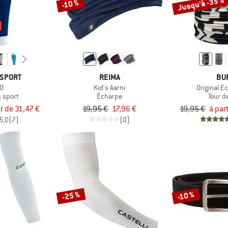
Jusqu'à -35 %
-10 %
SPORT
REIMA
BU
.0
Kid's Aarni
Original E
 sport
Écharpe
Tour d
ir de 31,47 €
19,95 €
17,96 €
19,95 €
à par
5,0
(7)
(0)
-25 %
-10 %