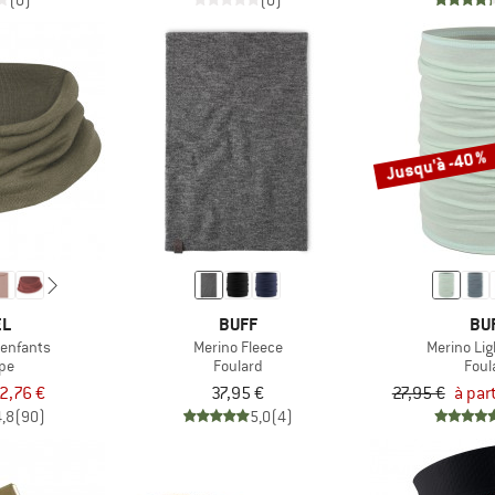
(0)
(0)
Jusqu'à -40 %
EL
BUFF
BU
 enfants
Merino Fleece
Merino Li
pe
Foulard
Foul
2,76 €
37,95 €
27,95 €
à par
4,8
(90)
5,0
(4)