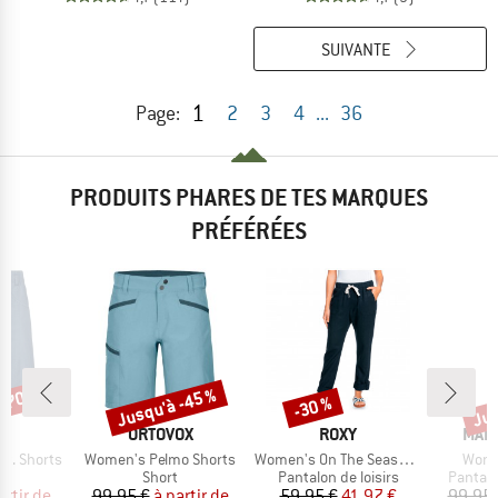
SUIVANTE
1
Page:
2
3
4
...
36
PRODUITS PHARES DE TES MARQUES
PRÉFÉRÉES
 -70 %
Jusqu'à -45 %
Jus
-30 %
Remise
Remise
Rem
QUE
MARQUE
MARQUE
MAR
C
ORTOVOX
ROXY
MAIE
Article
Article
Articl
t. Shorts
Women's Pelmo Shorts
Women's On The Seashore Linen Cargo Trousers
Wome
uct group
Product group
Product group
Product
Short
Pantalon de loisirs
Pantalo
ix
ix réduit
Prix
Prix réduit
Prix
Prix réduit
artir de
99,95 €
à partir de
59,95 €
41,97 €
99,95 