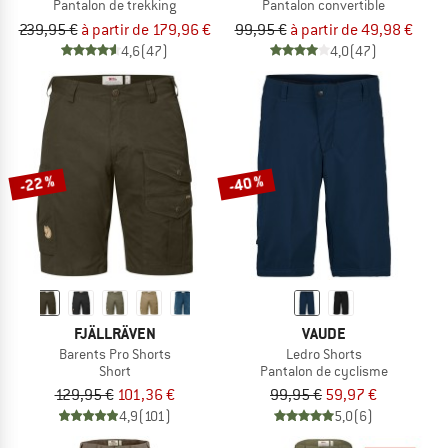
Pantalon de trekking
Pantalon convertible
239,95 €
à partir de 179,96 €
99,95 €
à partir de 49,98 €
4,6
(47)
4,0
(47)
-22 %
-40 %
FJÄLLRÄVEN
VAUDE
Barents Pro Shorts
Ledro Shorts
Short
Pantalon de cyclisme
129,95 €
101,36 €
99,95 €
59,97 €
4,9
(101)
5,0
(6)