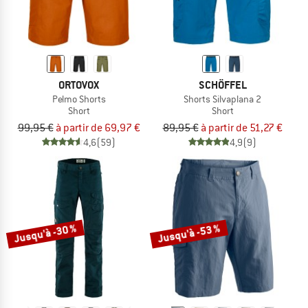
ORTOVOX
SCHÖFFEL
Pelmo Shorts
Shorts Silvaplana 2
Short
Short
99,95 €
à partir de 69,97 €
89,95 €
à partir de 51,27 €
4,6
(59)
4,9
(9)
Jusqu'à -30 %
Jusqu'à -53 %