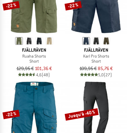
-22 %
-22 %
FJÄLLRÄVEN
FJÄLLRÄVEN
Ruaha Shorts
Karl Pro Shorts
Short
Short
129,95 €
101,36 €
109,95 €
85,76 €
4,6
(48)
5,0
(27)
Jusqu'à -40 %
-22 %