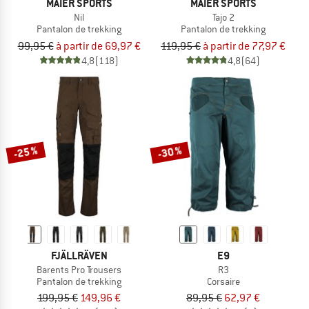
MAIER SPORTS
MAIER SPORTS
Nil
Tajo 2
Pantalon de trekking
Pantalon de trekking
99,95 €
à partir de 69,97 €
119,95 €
à partir de 77,97 €
4,8
(118)
4,8
(64)
-25 %
-30 %
FJÄLLRÄVEN
E9
Barents Pro Trousers
R3
Pantalon de trekking
Corsaire
199,95 €
149,96 €
89,95 €
62,97 €