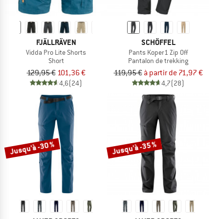
FJÄLLRÄVEN
SCHÖFFEL
Vidda Pro Lite Shorts
Pants Koper1 Zip Off
Short
Pantalon de trekking
129,95 €
101,36 €
119,95 €
à partir de 71,97 €
4,6
(24)
4,7
(28)
Jusqu'à -30 %
Jusqu'à -35 %