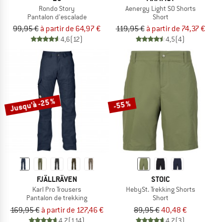
Rondo Story
Aenergy Light SO Shorts
Pantalon d'escalade
Short
99,95 €
à partir de 64,97 €
119,95 €
à partir de 74,37 €
4,6
(12)
4,5
(4)
Jusqu'à -25 %
-55 %
FJÄLLRÄVEN
STOIC
Karl Pro Trousers
HebySt. Trekking Shorts
Pantalon de trekking
Short
169,95 €
à partir de 127,46 €
89,95 €
40,48 €
4,7
(114)
4,7
(3)