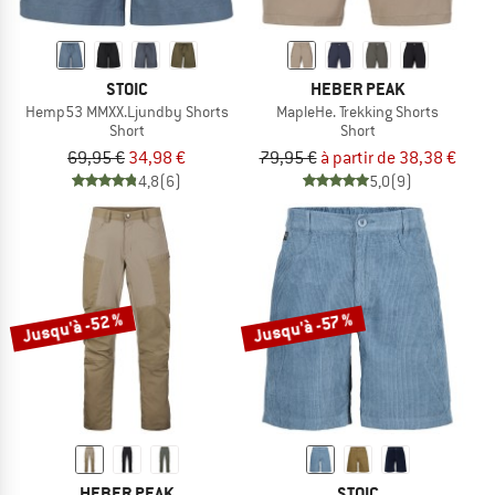
STOIC
HEBER PEAK
Hemp53 MMXX.Ljundby Shorts
MapleHe. Trekking Shorts
Short
Short
69,95 €
34,98 €
79,95 €
à partir de 38,38 €
4,8
(6)
5,0
(9)
Jusqu'à -52 %
Jusqu'à -57 %
HEBER PEAK
STOIC