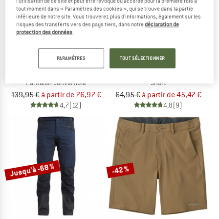
l’utilisation de ce site et peut être révoqué ou accordé pour la première fois à
tout moment dans « Paramètres des cookies », qui se trouve dans la partie
inférieure de notre site. Vous trouverez plus d'informations, également sur les
risques des transferts vers des pays tiers, dans notre
déclaration de
protection des données
.
PARAMÈTRES
TOUT SÉLECTIONNER
MAMMUT
PATAGONIA
Runbold IV Zip Off Pants
Baggies Shorts
Pantalon convertible
Short
139,95 €
à partir de 76,97 €
64,95 €
à partir de 45,47 €
4,7
(12)
4,8
(9)
Jusqu'à -68 %
-42 %