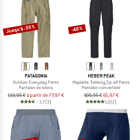
Jusqu'à -35 %
-40 %
PATAGONIA
HEBER PEAK
Outdoor Everyday Pants
MapleHe. Trekking Zip-off Pants
Pantalon de loisirs
Pantalon convertible
119,95 €
à partir de 77,97 €
109,95 €
65,97 €
3,7
(3)
5,0
(2)