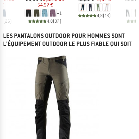
 €
54,97 €
5
+
1
4,8
(
13
)
,8
(
26
)
4,8
(
37
)
LES PANTALONS OUTDOOR POUR HOMMES SONT
L'ÉQUIPEMENT OUTDOOR LE PLUS FIABLE QUI SOIT