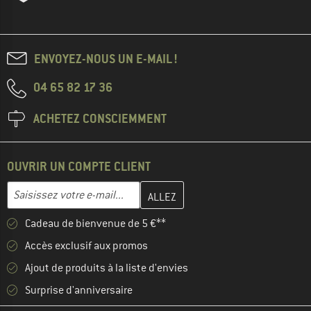
ENVOYEZ-NOUS UN E-MAIL !
04 65 82 17 36
ACHETEZ CONSCIEMMENT
OUVRIR UN COMPTE CLIENT
Entrez votre adresse e-mail ici et créez votre compte client à la 
Saisissez votre e-mail...
Cadeau de bienvenue de 5 €**
Accès exclusif aux promos
Ajout de produits à la liste d'envies
Surprise d'anniversaire