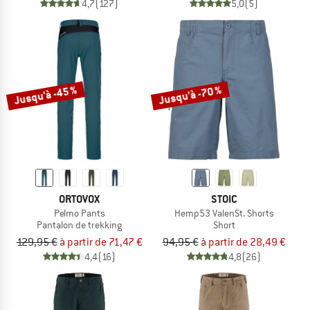
4,7
(127)
5,0
(5)
Jusqu'à -45 %
Jusqu'à -70 %
ORTOVOX
STOIC
Pelmo Pants
Hemp53 ValenSt. Shorts
Pantalon de trekking
Short
129,95 €
à partir de 71,47 €
94,95 €
à partir de 28,49 €
4,4
(16)
4,8
(26)