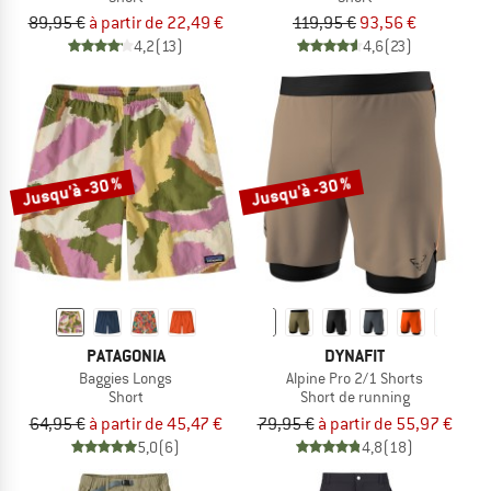
89,95 €
à partir de 22,49 €
119,95 €
93,56 €
4,2
(13)
4,6
(23)
Jusqu'à -30 %
Jusqu'à -30 %
PATAGONIA
DYNAFIT
Baggies Longs
Alpine Pro 2/1 Shorts
Short
Short de running
64,95 €
à partir de 45,47 €
79,95 €
à partir de 55,97 €
5,0
(6)
4,8
(18)