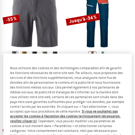
VERS LES PROMOS
Jusqu'à -34 %
-55 %
GONSO
ORTOVOX
Nous utilisons des cookies et des technologies comparables afin de garantir
Adventure Shorts
Westalpen 3L Pants
les fonctions nécessaires de notre site web. Par ailleurs, nous proposons des
Pantalon de cyclisme
Pantalon de randonnée
services et des fonctions supplémentaires, nous analysons notre flux de
99,95 €
à partir de 44,98 €
549,95 €
à partir de 362,97 €
données afin de personnaliser le contenu et la publicité et nous fournissons
des fonctions médias sociaux. Cela permet également à nos partenaires de
(0)
5,0
(3)
médias sociaux, de publicité et d'analyse de s'informer sur la manière dont
vous utilisez notre site web; certains de ces partenaires sont situés dans des
pays tiers sans garanties suffisantes pour protéger vos données, par exemple
contre l'accès par les autorités. En cliquant sur « Tout sélectionner », vous
acceptez que nous procédions de cette manière.
Si vous ne souhaitez pas
accepter les cookies à l’exception des cookies techniquement nécessaires,
veuillez cliquer ici
. Cependant, vous pouvez modifier vos paramètres de
cookies à tout moment dans « Paramètres » et sélectionner certaines
Jusqu'à -45 %
Jusqu'à -30 %
catégories. Votre consentement est volontaire, n’est pas nécessaire pour