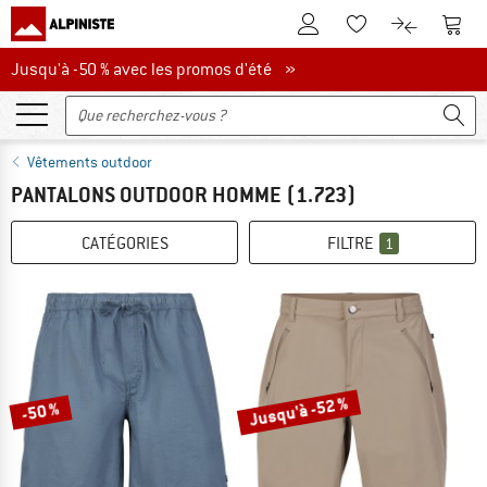
Vers le compte client
Vers 
Vers la liste d'env
Vers le com
Jusqu'à -50 % avec les promos d'été
Jusqu'à -50 % avec les promos d'été »
Vêtements outdoor
PANTALONS OUTDOOR HOMME
(1.723)
CATÉGORIES
FILTRE
1
Jusqu'à -52 %
-50 %