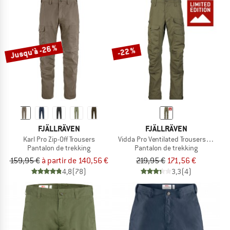
Jusqu'à -26 %
-22 %
FJÄLLRÄVEN
FJÄLLRÄVEN
Karl Pro Zip-Off Trousers
Vidda Pro Ventilated Trousers Exclus
Pantalon de trekking
Pantalon de trekking
159,95 €
à partir de 140,56 €
219,95 €
171,56 €
4,8
(78)
3,3
(4)