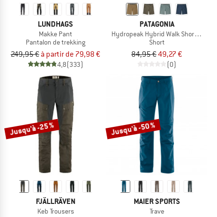
LUNDHAGS
PATAGONIA
Makke Pant
Hydropeak Hybrid Walk Shorts 18''
Pantalon de trekking
Short
249,95 €
à partir de 79,98 €
84,95 €
49,27 €
4,8
(333)
(0)
Jusqu'à -25 %
Jusqu'à -50 %
FJÄLLRÄVEN
MAIER SPORTS
Keb Trousers
Trave