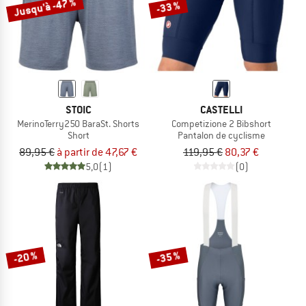
Jusqu'à -47 %
-33 %
STOIC
CASTELLI
MerinoTerry250 BaraSt. Shorts
Competizione 2 Bibshort
Short
Pantalon de cyclisme
89,95 €
à partir de 47,67 €
119,95 €
80,37 €
5,0
(1)
(0)
-20 %
-35 %