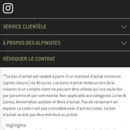
SERVICE CLIENTÈLE
À PROPOS DES ALPINISTES
RÉVOQUER LE CONTRAT
**Le bon d'achat est valable à partir d'un montant d'achat minimum
(après retours) de 40 euros. Les bons d'achat obtenus lors de la
création d'un compte client ne peuvent être utilisés qu'une seule fois
par personne et par commande. Non applicable aux catégories Livres &
Cartes, Alimentation outdoor et Bons d'achat. Pas de versement en
espèce. Le code n'est pas cumulable avec d'autres codes. Le bon
d'achat ne doit pas être distribué ou publié.
Highlights