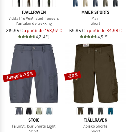
FJÄLLRÄVEN
MAIER SPORTS
Vidda Pro Ventilated Trousers
Main
Pantalon de trekking
Short
219,95 €
à partir de 153,97 €
69,95 €
à partir de 34,98 €
4,7
(47)
4,5
(51)
Jusqu'à -75 %
-22 %
STOIC
FJÄLLRÄVEN
FalunSt. Tour Shorts Light
Abisko Shorts
Short
Short