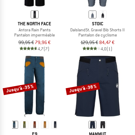
THE NORTH FACE
STOIC
Antora Rain Pants
DalslandSt. Gravel Bib Shorts II
Pantalon imperméable
Pantalon de cyclisme
99,95 €
79,96 €
129,95 €
84,47 €
4,7
(7)
4,0
(1)
Jusqu'à -35 %
Jusqu'à -38 %
E9
MAMMUT