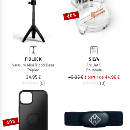
-10 %
FIDLOCK
SILVA
Vacuum Mini Tripod Base
Arc Jet C
Trépied
Boussole
34,95 €
49,95 €
à partir de 44,96 €
(0)
(0)
-10 %