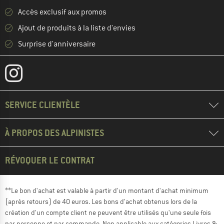
Accès exclusif aux promos
Ajout de produits à la liste d'envies
Surprise d'anniversaire
SERVICE CLIENTÈLE
À PROPOS DES ALPINISTES
RÉVOQUER LE CONTRAT
**Le bon d'achat est valable à partir d'un montant d'achat minimum
(après retours) de 40 euros. Les bons d'achat obtenus lors de la
création d'un compte client ne peuvent être utilisés qu'une seule fois
par personne et par commande. Non applicable aux catégories Livres &