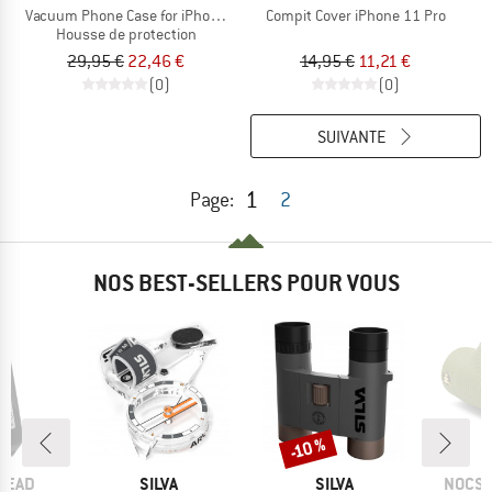
Vacuum Phone Case for iPhone 14 Plus
Compit Cover iPhone 11 Pro
Housse de protection
29,95 €
22,46 €
14,95 €
11,21 €
(0)
(0)
SUIVANTE
1
Page:
2
NOS BEST-SELLERS POUR VOUS
-10 %
Remise
MARQUE
MARQUE
MARQ
HEAD
SILVA
SILVA
NOCS 