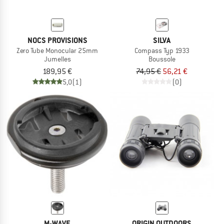
NOCS PROVISIONS
SILVA
Zero Tube Monocular 25mm
Compass Typ 1933
Jumelles
Boussole
189,95 €
74,95 €
56,21 €
5,0
(1)
(0)
M-WAVE
ORIGIN OUTDOORS