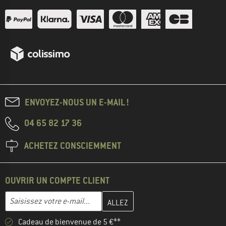
ENVOYEZ-NOUS UN E-MAIL !
04 65 82 17 36
ACHETEZ CONSCIEMMENT
OUVRIR UN COMPTE CLIENT
Entrez votre adresse e-mail ici et créez votre compte client à la 
Adresse e-mail
Cadeau de bienvenue de 5 €**