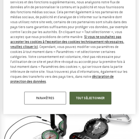
services et des fonctions supplémentaires, nous analysons notre flux de
LE DÉSTOCKAGE
données afin de personnaliser le contenu et la publicité et nous fournissons
des fonctions médias sociaux. Cela permet également à nos partenaires de
médias sociaux, de publicité et d'analyse de s'informer sur la manière dont
vous utilisez notre site web; certains de ces partenaires sont situés dans des
pays tiers sans garanties suffisantes pour protéger vos données, par exemple
contre l'accès par les autorités. En cliquant sur « Tout sélectionner », vous
acceptez que nous procédions de cette manière.
Si vous ne souhaitez pas
accepter les cookies à l’exception des cookies techniquement nécessaires,
veuillez cliquer ici
. Cependant, vous pouvez modifier vos paramètres de
cookies à tout moment dans « Paramètres » et sélectionner certaines
catégories. Votre consentement est volontaire, n’est pas nécessaire pour
l’utilisation de ce site et peut être révoqué ou accordé pour la première fois à
ORIGIN OUTDOORS
FIDLOCK
tout moment dans « Paramètres des cookies », qui se trouve dans la partie
inférieure de notre site. Vous trouverez plus d'informations, également sur les
Tour View Porro
Vacuum Ahead Cap Base
risques des transferts vers des pays tiers, dans notre
déclaration de
Jumelles
protection des données
.
148,95 €
29,95 €
(0)
(0)
PARAMÈTRES
TOUT SÉLECTIONNER