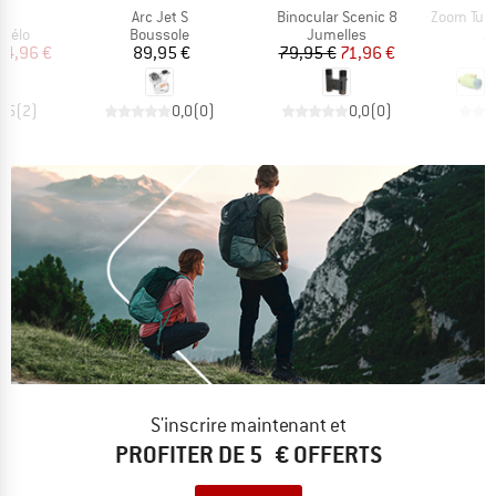
e
Article
Article
Article
o
Arc Jet S
Binocular Scenic 8
Zoom Tube 
roup
Product group
Product group
P
 vélo
Boussole
Jumelles
J
ix
ix réduit
Prix
Prix
Prix réduit
94,96 €
89,95 €
79,95 €
71,96 €
7
4,5
(
2
)
0,0
(
0
)
0,0
(
0
)
S'inscrire maintenant et
PROFITER DE 5 € OFFERTS