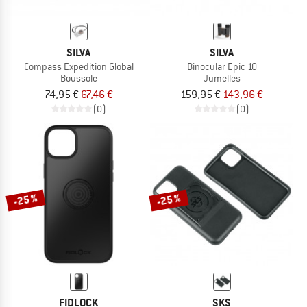
SILVA
SILVA
Compass Expedition Global
Binocular Epic 10
Boussole
Jumelles
74,95 €
67,46 €
159,95 €
143,96 €
(0)
(0)
-25 %
-25 %
FIDLOCK
SKS