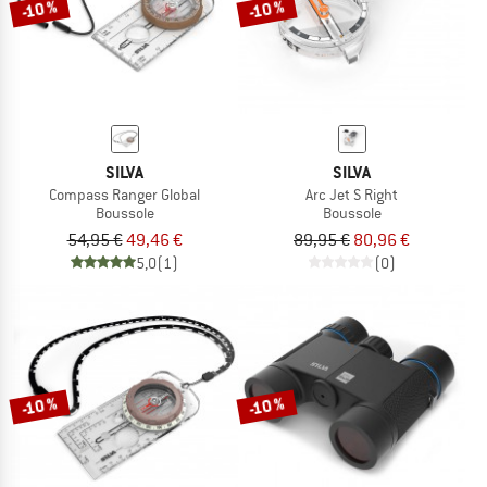
-10 %
-10 %
SILVA
SILVA
Compass Ranger Global
Arc Jet S Right
Boussole
Boussole
54,95 €
49,46 €
89,95 €
80,96 €
5,0
(1)
(0)
-10 %
-10 %