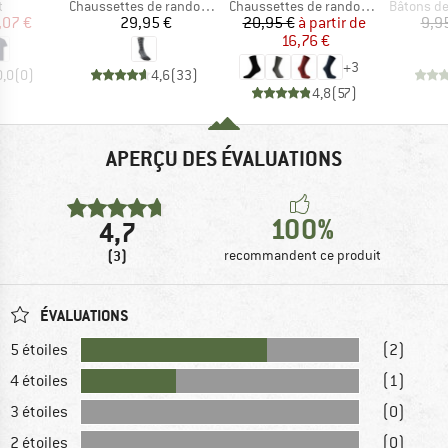
ct group
Product group
Product group
Product g
t
Chaussettes de randonnée
Chaussettes de randonnée
Bâtons de m
ix
ix réduit
Prix
Prix
Prix réduit
,07 €
29,95 €
20,95 €
à partir de
9,9
16,76 €
+
3
0,0
(
0
)
4,6
(
33
)
4,8
(
57
)
APERÇU DES ÉVALUATIONS
100%
4,7
(3)
recommandent ce produit
ÉVALUATIONS
5 étoiles
(2)
4 étoiles
(1)
3 étoiles
(0)
2 étoiles
(0)