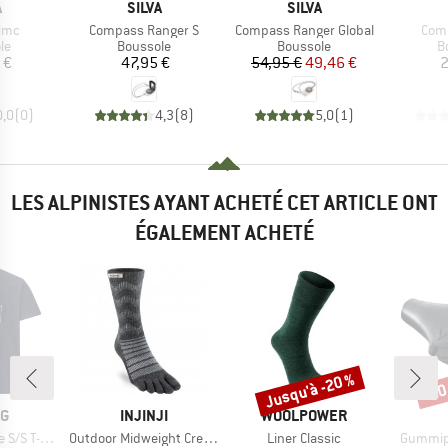
QUE
MARQUE
MARQUE
A
SILVA
SILVA
Article
Article
Artic
 Omc
Compass Ranger S
Compass Ranger Global
Comp
t group
Product group
Product group
P
le
Boussole
Boussole
B
ix
Prix
Prix
Prix réduit
 €
47,95 €
54,95 €
49,46 €
2
0,0
(
0
)
4,3
(
8
)
5,0
(
1
)
LES ALPINISTES AYANT ACHETÉ CET ARTICLE ONT
ÉGALEMENT ACHETÉ
Jusqu'à -20 %
-20
Remise
Rem
UE
MARQUE
MARQUE
AG
INJINJI
WOOLPOWER
Article
Article
Article
S T-Shirt
Outdoor Midweight Crew Wool
Liner Classic
Gummipu