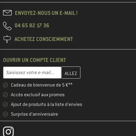
ENVOYEZ-NOUS UN E-MAIL !
04 65 82 17 36
ACHETEZ CONSCIEMMENT
OUVRIR UN COMPTE CLIENT
Entrez votre adresse e-mail ici et créez votre compte client à la 
Adresse e-mail
Cadeau de bienvenue de 5 €**
Accès exclusif aux promos
Ajout de produits à la liste d'envies
Surprise d'anniversaire