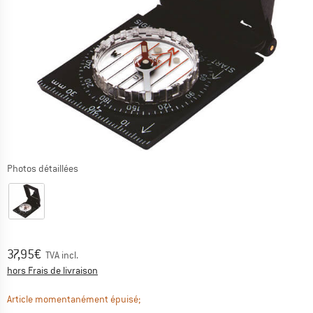
Photos détaillées
Prix:
37,95
€
TVA incl.
Informations sur les frais de livraison. Ouvre une bo
hors Frais de livraison
Le lien s'ouvre dans une boîte d'informa
Article momentanément épuisé;