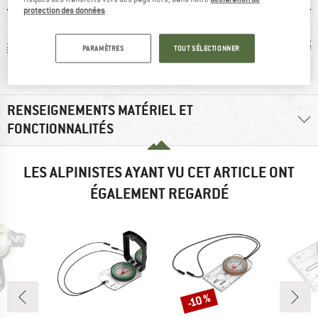
protection des données
.
 g
recommandé à
Avis client.e.s:
2
PARAMÈTRES
TOUT SÉLECTIONNER
100 %
léger
RENSEIGNEMENTS MATÉRIEL ET
FONCTIONNALITÉS
LES ALPINISTES AYANT VU CET ARTICLE ONT
ÉGALEMENT REGARDÉ
-10 %
Remise