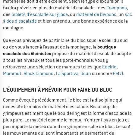
matériel se doit d'être excellent. Selon le type d'excursion il
faudra prévoir, en plus du matériel d'escalade - des
Crampons
,
des
piolets d'escalade sur glace
, du
matériel de bivouac
, un
sac
à dos d'escalade
et bien entendu, une bonne expérience de la
montagne.
Que vous prévoyez de partir faire du bloc sous le soleil du sud
boutique
ou de vous lancer à l'assaut de la montagne, la
escalade des Alpinistes
propose du matériel d'escalade adapté
à tous les niveaux et tous les porte-monnaie. Vous y
retrouverez une sélection de marques telles que
Edelrid
,
Mammut
,
Black Diamond
,
La Sportiva
,
Ocun
ou encore
Petzl
.
L'ÉQUIPEMENT À PRÉVOIR POUR FAIRE DU BLOC
Comme évoqué précédemment, le bloc est la discipline qui
nécessite le moins de matériel d'escalade. Beaucoup de
grimpeurs estiment que le bouldering est la forme d'escalade la
plus pure. Le matériel comme le mental n'entrent pas en jeu et
peu importe la météo quand on grimpe en salle de bloc. Ce sont
les mouvements qui sont importants et permettent de