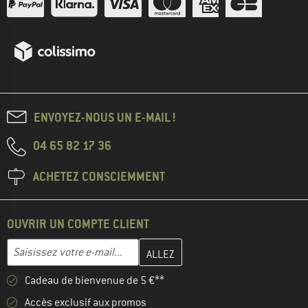
ENVOYEZ-NOUS UN E-MAIL !
04 65 82 17 36
ACHETEZ CONSCIEMMENT
OUVRIR UN COMPTE CLIENT
Entrez votre adresse e-mail ici et créez votre compte client à la 
Adresse e-mail
Cadeau de bienvenue de 5 €**
Accès exclusif aux promos