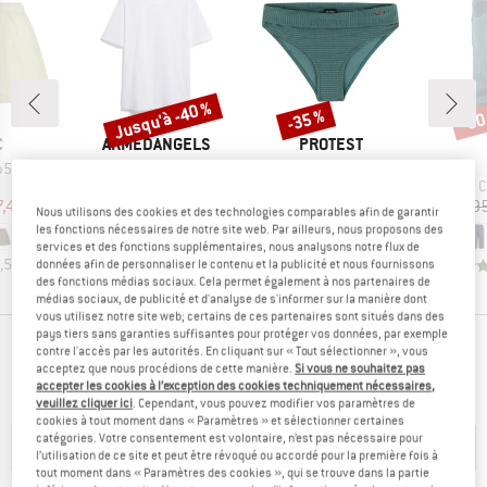
Jusqu'à -40 %
-35 %
-30
Remise
Remise
Rem
QUE
MARQUE
MARQUE
C
ARMEDANGELS
PROTEST
Article
Article
X. Shorts
Jaames
Women's MIXXenon Bikini Bottom
uct group
Product group
Product group
P
T-shirt
Bas de maillot
C
ix
ix réduit
Prix
Prix réduit
Prix
Prix réduit
7,49 €
29,95 €
à partir de
39,95 €
25,97 €
89,95
Nous utilisons des cookies et des technologies comparables afin de garantir
17,97 €
les fonctions nécessaires de notre site web. Par ailleurs, nous proposons des
+
1
services et des fonctions supplémentaires, nous analysons notre flux de
+
5
,5
(
14
)
données afin de personnaliser le contenu et la publicité et nous fournissons
4,0
(
4
)
des fonctions médias sociaux. Cela permet également à nos partenaires de
4,6
(
9
)
médias sociaux, de publicité et d'analyse de s'informer sur la manière dont
vous utilisez notre site web; certains de ces partenaires sont situés dans des
pays tiers sans garanties suffisantes pour protéger vos données, par exemple
MARQUES PRINCIPALES
contre l'accès par les autorités. En cliquant sur « Tout sélectionner », vous
acceptez que nous procédions de cette manière.
Si vous ne souhaitez pas
accepter les cookies à l’exception des cookies techniquement nécessaires,
veuillez cliquer ici
. Cependant, vous pouvez modifier vos paramètres de
cookies à tout moment dans « Paramètres » et sélectionner certaines
catégories. Votre consentement est volontaire, n’est pas nécessaire pour
l’utilisation de ce site et peut être révoqué ou accordé pour la première fois à
tout moment dans « Paramètres des cookies », qui se trouve dans la partie