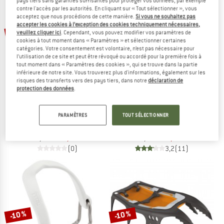
pays tiers sans garanties suffisantes pour protéger vos données, par exemple
contre l'accès par les autorités. En cliquant sur « Tout sélectionner », vous
LE DÉSTOCKAGE
acceptez que nous procédions de cette manière.
Si vous ne souhaitez pas
accepter les cookies à l’exception des cookies techniquement nécessaires,
-10 %
-10 %
veuillez cliquer ici
. Cependant, vous pouvez modifier vos paramètres de
cookies à tout moment dans « Paramètres » et sélectionner certaines
catégories. Votre consentement est volontaire, n’est pas nécessaire pour
l’utilisation de ce site et peut être révoqué ou accordé pour la première fois à
tout moment dans « Paramètres des cookies », qui se trouve dans la partie
inférieure de notre site. Vous trouverez plus d'informations, également sur les
risques des transferts vers des pays tiers, dans notre
déclaration de
protection des données
.
PETZL
PETZL
PARAMÈTRES
TOUT SÉLECTIONNER
Fil Flex Wide
Cord-Tec
Crampons d'alpinisme
Sac à crampons
39,95 €
35,96 €
14,95 €
13,46 €
(0)
3,2
(11)
-10 %
-10 %