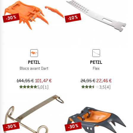
-30 %
-10 %
PETZL
PETZL
Blocs avant Dart
Flex
144,95 €
101,47 €
24,95 €
22,46 €
5,0
(1)
3,5
(4)
-30 %
-30 %