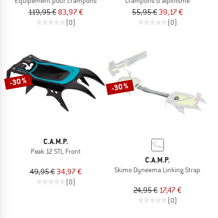
Équipement pour crampons
Crampons d'alpinisme
119,95 €
83,97 €
55,95 €
39,17 €
(0)
(0)
-30 %
-30 %
C.A.M.P.
Peak 12 STL Front
C.A.M.P.
Skimo Dyneema Linking Strap
49,95 €
34,97 €
(0)
24,95 €
17,47 €
(0)