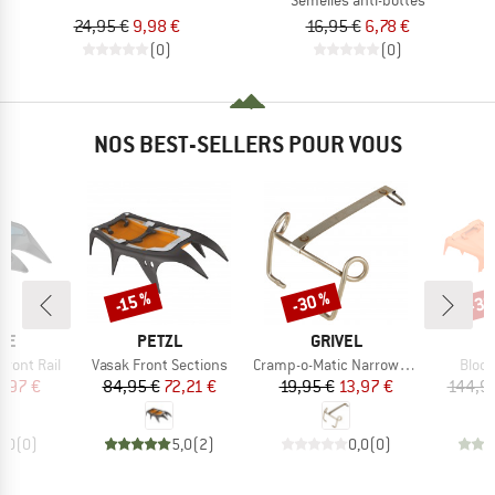
24,95 €
9,98 €
16,95 €
6,78 €
(0)
(0)
NOS BEST-SELLERS POUR VOUS
-30 %
-30
-15 %
Remise
Remise
Rem
E
MARQUE
MARQUE
CE
PETZL
GRIVEL
Article
Article
Articl
ront Rail
Vasak Front Sections
Cramp-o-Matic Narrow Bail
Blocs
ix
ix réduit
Prix
Prix réduit
Prix
Prix réduit
1,97 €
84,95 €
72,21 €
19,95 €
13,97 €
144,9
0,0
(
0
)
5,0
(
2
)
0,0
(
0
)