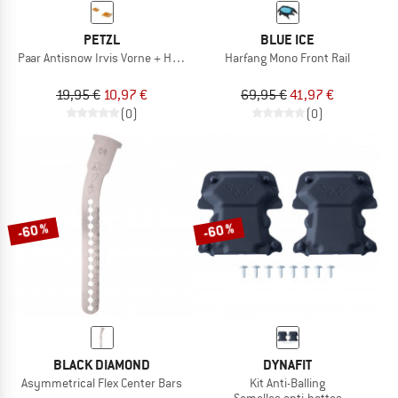
PETZL
BLUE ICE
Paar Antisnow Irvis Vorne + Hinten
Harfang Mono Front Rail
19,95 €
10,97 €
69,95 €
41,97 €
(0)
(0)
-60 %
-60 %
BLACK DIAMOND
DYNAFIT
Asymmetrical Flex Center Bars
Kit Anti-Balling
Semelles anti-bottes