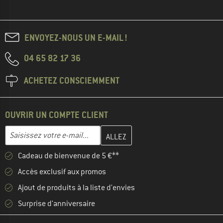
ENVOYEZ-NOUS UN E-MAIL !
04 65 82 17 36
ACHETEZ CONSCIEMMENT
OUVRIR UN COMPTE CLIENT
Entrez votre adresse e-mail ici et créez votre compte client à la 
Adresse e-mail
Cadeau de bienvenue de 5 €**
Accès exclusif aux promos
Ajout de produits à la liste d'envies
Surprise d'anniversaire