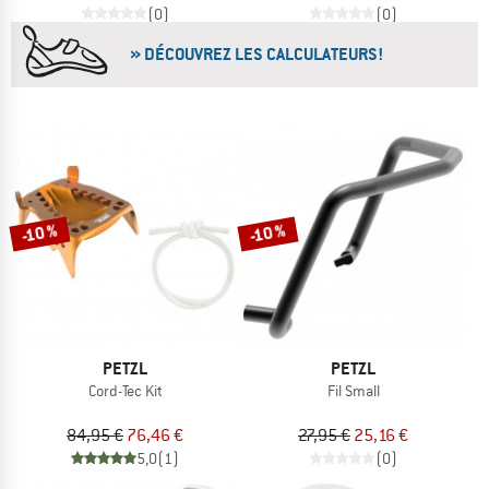
(0)
(0)
» DÉCOUVREZ LES CALCULATEURS!
-10 %
-10 %
PETZL
PETZL
Cord-Tec Kit
Fil Small
84,95 €
76,46 €
27,95 €
25,16 €
5,0
(1)
(0)