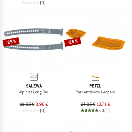
(0)
-25 %
-25 %
SALEWA
PETZL
Alpinist Long Bar
Paar Antisnow Leopard
11,95 €
8,96 €
24,95 €
18,71 €
(0)
5,0
(1)