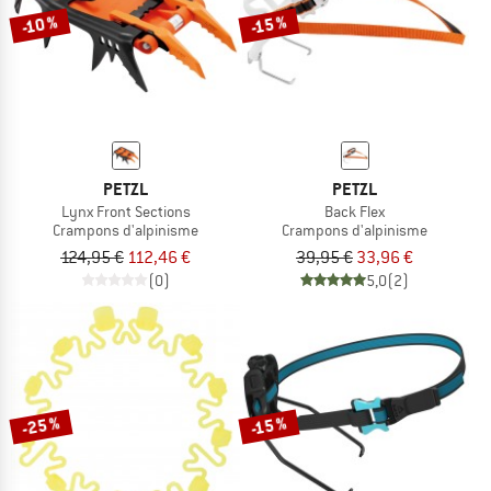
-10 %
-15 %
PETZL
PETZL
Lynx Front Sections
Back Flex
Crampons d'alpinisme
Crampons d'alpinisme
124,95 €
112,46 €
39,95 €
33,96 €
(0)
5,0
(2)
-25 %
-15 %