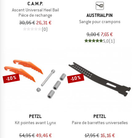
C.A.M.P.
Ascent Universal Heel Bail
AUSTRIALPIN
Pièce de rechange
Sangle pour crampons
30,95 €
26,31 €
(0)
9,00 €
7,65 €
5,0
(1)
-10 %
-10 %
PETZL
PETZL
Kit pointes avant Lynx
Paire de barrettes universelles
54,95 €
49,46 €
17,95 €
16,16 €