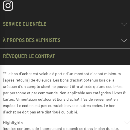
SERVICE CLIENTÈLE
À PROPOS DES ALPINISTES
RÉVOQUER LE CONTRAT
**Le bon d'achat est valable à partir d'un montant d'achat minimum
(après retours) de 40 euros. Les bons d'achat obtenus lors de la
création d'un compte client ne peuvent être utilisés qu'une seule fois
par personne et par commande. Non applicable aux catégories Livres &
Cartes, Alimentation outdoor et Bons d'achat. Pas de versement en
espèce. Le code n'est pas cumulable avec d'autres codes. Le bon
d'achat ne doit pas être distribué ou publié.
Highlights
Tous les contenus de l'aperçu sont disponibles dans le
plan du site
.