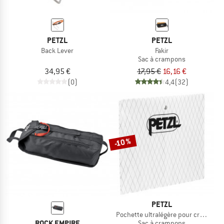
PETZL
PETZL
Back Lever
Fakir
Sac à crampons
34,95 €
17,95 €
16,16 €
(0)
4,4
(32)
-10 %
PETZL
Pochette ultralégère pour crampons
ROCK EMPIRE
Sac à crampons