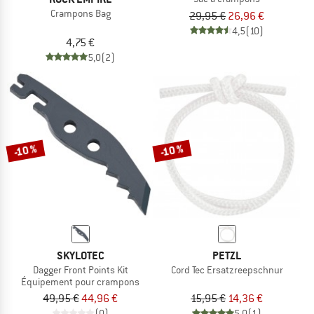
Crampons Bag
29,95 €
26,96 €
4,5
(10)
4,75 €
5,0
(2)
-10 %
-10 %
SKYLOTEC
PETZL
Dagger Front Points Kit
Cord Tec Ersatzreepschnur
Équipement pour crampons
49,95 €
44,96 €
15,95 €
14,36 €
(0)
5,0
(1)