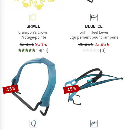
GRIVEL
BLUE ICE
Crampon's Crown
Griffin Heel Lever
Protège-pointe
Équipement pour crampons
12,95 €
9,71 €
39,95 €
33,96 €
4,9
(10)
(0)
-15 %
-15 %