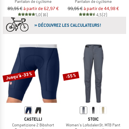
Pantalon de cyclisme
Pantalon de cyclisme
89,95 €
à partir de 62,97 €
99,95 €
à partir de 44,98 €
5,0
(16)
4,5
(2)
» DÉCOUVREZ LES CALCULATEURS!
Jusqu'à -33 %
-55 %
CASTELLI
STOIC
Competizione 2 Bibshort
Women's LofsdalenSt. MTB Pant