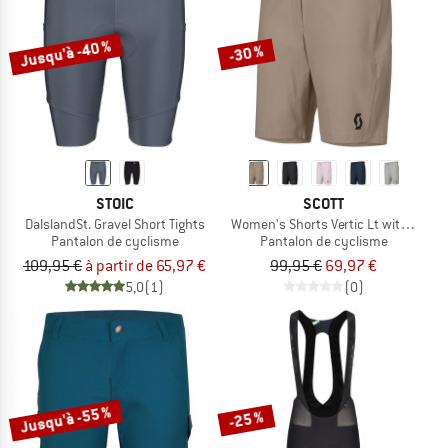
Jusqu'à -40 %
-30 %
STOIC
SCOTT
DalslandSt. Gravel Short Tights
Women's Shorts Vertic Lt with Pad
Pantalon de cyclisme
Pantalon de cyclisme
109,95 €
à partir de 65,97 €
99,95 €
69,97 €
5,0
(1)
(0)
Jusqu'à -55 %
-25 %