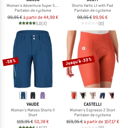
Women's Adventure Super Shorts
Shorts Vertic Lt with Pad
Pantalon de cyclisme
Pantalon de cyclisme
99,95 €
à partir de 44,98 €
99,95 €
89,96 €
5,0
(3)
(0)
Jusqu'à -33 %
-58 %
VAUDE
CASTELLI
Women's Matoso Shorts II
Women's Espresso 2 Short
Short
Pantalon de cyclisme
119,95 €
50,38 €
159,95 €
à partir de 107,17 €
4,6
(7)
(0)