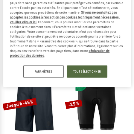
pays tiers sans garanties suffisantes pour protéger vos données, par exemple
contre l'accès par les autorités. En cliquant sur « Tout sélectionner », vous
acceptez que nous procédions de cette manière.
Si vous ne souhaitez pas
accepter les cookies à l’exception des cookies techniquement nécessaires,
veuillez cliquer ici
. Cependant, vous pouvez modifier vos paramètres de
cookies à tout moment dans « Paramètres » et sélectionner certaines
catégories. Votre consentement est volontaire, n’est pas nécessaire pour
l’utilisation de ce site et peut être révoqué ou accordé pour la première fois à
VAUDE
STOIC
tout moment dans « Paramètres des cookies », qui se trouve dans la partie
Ledro Shorts
Women's DalslandSt. Gravel Bib Short
inférieure de notre site. Vous trouverez plus d'informations, également sur les
Pantalon de cyclisme
Pantalon de cyclisme
risques des transferts vers des pays tiers, dans notre
déclaration de
protection des données
.
99,95 €
59,97 €
129,95 €
84,47 €
5,0
(6)
(0)
PARAMÈTRES
TOUT SÉLECTIONNER
Jusqu'à -45 %
-25 %