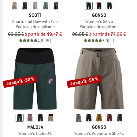
SCOTT
GONSO
Shorts Trail Flow with Pad
Women's Sitivo
Pantalon de cyclisme
Pantalon de cyclisme
89,95 €
à partir de 49,47 €
99,95 €
à partir de 74,96 €
4,8
(15)
5,0
(1)
Jusqu'à -30 %
Jusqu'à -55 %
MALOJA
GONSO
Women's BadusM.
Women's Adventure Shorts