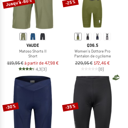
Jusqu'à -60 %
-25 %
VAUDE
Q36.5
Matoso Shorts II
Women's Dottore Pro
Short
Pantalon de cyclisme
119,95 €
à partir de 47,98 €
229,95 €
172,46 €
4,3
(3)
(0)
-30 %
-35 %