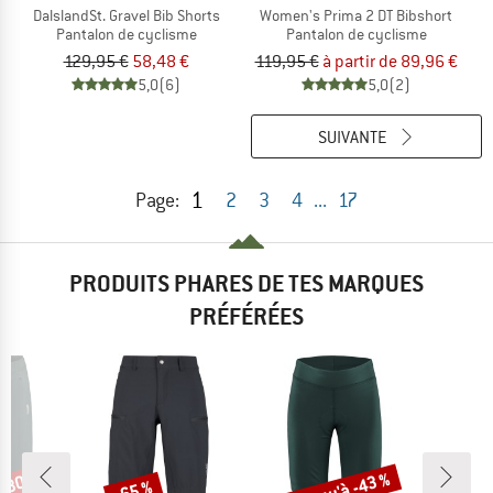
DalslandSt. Gravel Bib Shorts
Women's Prima 2 DT Bibshort
Pantalon de cyclisme
Pantalon de cyclisme
129,95 €
58,48 €
119,95 €
à partir de 89,96 €
5,0
(6)
5,0
(2)
SUIVANTE
1
Page:
2
3
4
...
17
PRODUITS PHARES DE TES MARQUES
PRÉFÉRÉES
 -30 %
Jusqu'à -43 %
-65 %
Remise
Remise