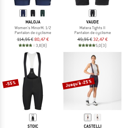
MALOJA
VAUDE
Women's MinorM. 1/2
Matera Tights II
Pantalon de cyclisme
Pantalon de cyclisme
114,95 €
80,47 €
49,95 €
32,47 €
3,8
(8)
5,0
(3)
Jusqu'à -25 %
-55 %
STOIC
CASTELLI