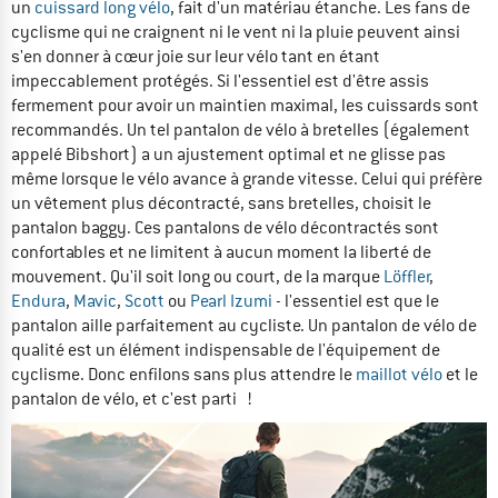
un
cuissard long vélo
, fait d'un matériau étanche. Les fans de
cyclisme qui ne craignent ni le vent ni la pluie peuvent ainsi
s'en donner à cœur joie sur leur vélo tant en étant
impeccablement protégés. Si l'essentiel est d'être assis
fermement pour avoir un maintien maximal, les cuissards sont
recommandés. Un tel pantalon de vélo à bretelles (également
appelé Bibshort) a un ajustement optimal et ne glisse pas
même lorsque le vélo avance à grande vitesse. Celui qui préfère
un vêtement plus décontracté, sans bretelles, choisit le
pantalon baggy. Ces pantalons de vélo décontractés sont
confortables et ne limitent à aucun moment la liberté de
mouvement. Qu'il soit long ou court, de la marque
Löffler
,
Endura
,
Mavic
,
Scott
ou
Pearl Izumi
- l'essentiel est que le
pantalon aille parfaitement au cycliste. Un pantalon de vélo de
qualité est un élément indispensable de l'équipement de
cyclisme. Donc enfilons sans plus attendre le
maillot vélo
et le
pantalon de vélo, et c'est parti !