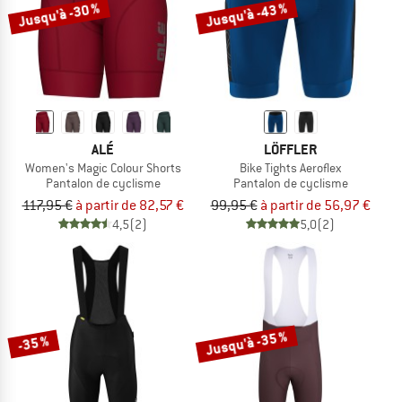
Jusqu'à -30 %
Jusqu'à -43 %
ALÉ
LÖFFLER
Women's Magic Colour Shorts
Bike Tights Aeroflex
Pantalon de cyclisme
Pantalon de cyclisme
117,95 €
à partir de 82,57 €
99,95 €
à partir de 56,97 €
4,5
(2)
5,0
(2)
Jusqu'à -35 %
-35 %