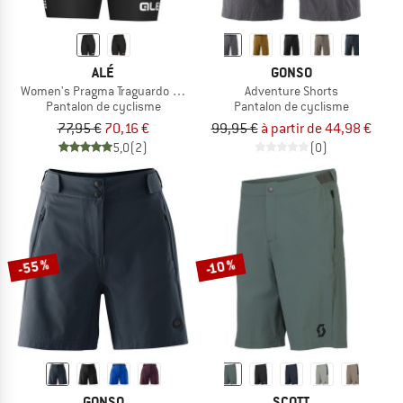
ALÉ
GONSO
Women's Pragma Traguardo 2.0 Shorts
Adventure Shorts
Pantalon de cyclisme
Pantalon de cyclisme
77,95 €
70,16 €
99,95 €
à partir de 44,98 €
5,0
(2)
(0)
-55 %
-10 %
GONSO
SCOTT