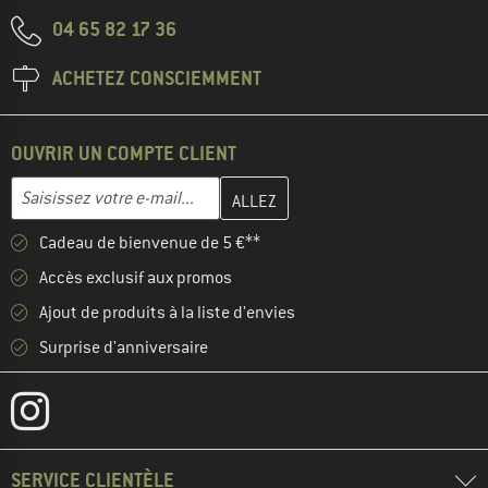
04 65 82 17 36
ACHETEZ CONSCIEMMENT
OUVRIR UN COMPTE CLIENT
Entrez votre adresse e-mail ici et créez votre compte client à la 
Adresse e-mail
Cadeau de bienvenue de 5 €**
Accès exclusif aux promos
Ajout de produits à la liste d'envies
Surprise d'anniversaire
SERVICE CLIENTÈLE