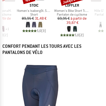
UE
MARQUE
MARQUE
JA
STOIC
LÖFFLER
Article
Article
Article
emonaM.
Women's IsabergSt. Shorts
Women's Bike Short Tights Tour
Mille GT
p
Product group
Product group
Product
cyclisme
Short
Pantalon de cyclisme
Pantalo
ix
ix réduit
Prix
Prix réduit
Prix
Prix réduit
artir de
89,95 €
31,48 €
69,95 €
à partir de
1
 €
39,87 €
+
1
5,0
(
3
)
5,0
(
2
)
5,0
(
2
)
CONFORT PENDANT LES TOURS AVEC LES
PANTALONS DE VÉLO