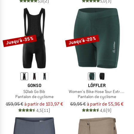
5,0
(2)
5,0
(3)
Jusqu'à -35 %
Jusqu'à -20 %
GONSO
LÖFFLER
SQlab Go Bib
Women's Bike-Hose Tour Extrakurz
Pantalon de cyclisme
Pantalon de cyclisme
159,95 €
à partir de 103,97 €
69,95 €
à partir de 55,96 €
4,5
(11)
4,6
(9)