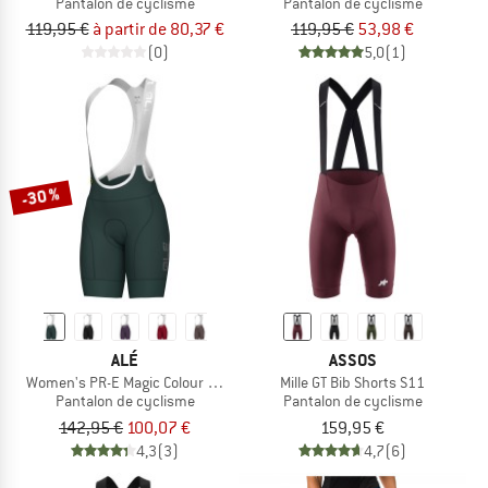
Pantalon de cyclisme
Pantalon de cyclisme
119,95 €
à partir de 80,37 €
119,95 €
53,98 €
(0)
5,0
(1)
-30 %
ALÉ
ASSOS
Women's PR-E Magic Colour Bibshorts
Mille GT Bib Shorts S11
Pantalon de cyclisme
Pantalon de cyclisme
142,95 €
100,07 €
159,95 €
4,3
(3)
4,7
(6)