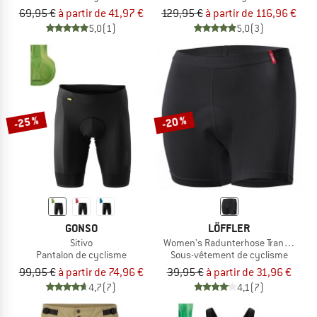
69,95 €
à partir de 41,97 €
129,95 €
à partir de 116,96 €
5,0
(1)
5,0
(3)
-25 %
-20 %
GONSO
LÖFFLER
Sitivo
Women's Radunterhose Transtex Lig
Pantalon de cyclisme
Sous-vêtement de cyclisme
99,95 €
à partir de 74,96 €
39,95 €
à partir de 31,96 €
4,7
(7)
4,1
(7)