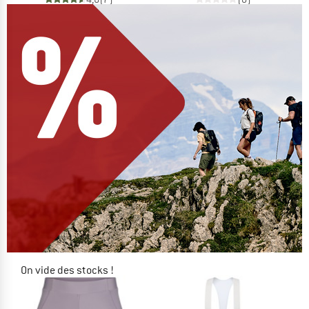
On vide des stocks !
JUSQU'À -60 %