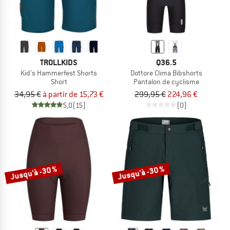
TROLLKIDS
Q36.5
Kid's Hammerfest Shorts
Dottore Clima Bibshorts
Short
Pantalon de cyclisme
34,95 €
à partir de 15,73 €
299,95 €
224,96 €
5,0
(15)
(0)
Jusqu'à -30 %
Jusqu'à -30 %