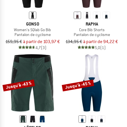
GONSO
RAPHA
Women's SQlab Go Bib
Core Bib Shorts
Pantalon de cyclisme
Pantalon de cyclisme
159,95 €
à partir de 103,97 €
134,95 €
à partir de 94,22 €
4,7
(3)
5,0
(1)
Jusqu'à -43 %
Jusqu'à -45 %