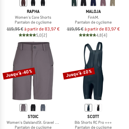
RAPHA
MALOJA
Women's Core Shorts
FinkM.
Pantalon de cyclisme
Pantalon de cyclisme
119,95 €
à partir de 83,97 €
119,95 €
à partir de 83,97 €
5,0
(2)
4,8
(4)
Jusqu'à -40 %
Jusqu'à -10 %
STOIC
SCOTT
Women's DalslandSt. Gravel Shorts
Bib Shorts RC Pro +++
Pantalon de cyclisme
Pantalon de cyclisme