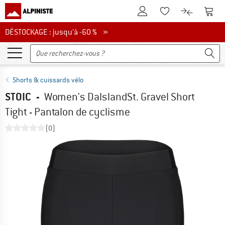
Vers le compte client
Vers 
Vers la liste d'env
Vers le com
DÉSTOCKAGE : jusqu'à -60 %
DÉSTOCKAGE : jusqu'à -60 % »
Shorts & cuissards vélo
STOIC
-
Women's DalslandSt. Gravel Short
Tight - Pantalon de cyclisme
(0)