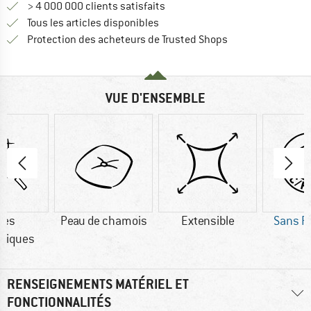
> 4 000 000 clients satisfaits
Tous les articles disponibles
Trouve toutes les i
Protection des acheteurs de Trusted Shops
VUE D'ENSEMBLE
res
Peau de chamois
Extensible
Sans P
tiques
RENSEIGNEMENTS MATÉRIEL ET
FONCTIONNALITÉS