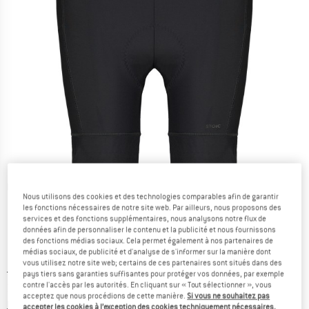
Photos détaillées
Nous utilisons des cookies et des technologies comparables afin de garantir
les fonctions nécessaires de notre site web. Par ailleurs, nous proposons des
services et des fonctions supplémentaires, nous analysons notre flux de
données afin de personnaliser le contenu et la publicité et nous fournissons
des fonctions médias sociaux. Cela permet également à nos partenaires de
médias sociaux, de publicité et d'analyse de s'informer sur la manière dont
vous utilisez notre site web; certains de ces partenaires sont situés dans des
Prix initial :
Prix:
109,95
€
pays tiers sans garanties suffisantes pour protéger vos données, par exemple
contre l'accès par les autorités. En cliquant sur « Tout sélectionner », vous
32,99
€
TVA incl.
acceptez que nous procédions de cette manière.
Si vous ne souhaitez pas
Informations sur les frais de livraison. Ouvre une bo
hors Frais de livraison
accepter les cookies à l’exception des cookies techniquement nécessaires,