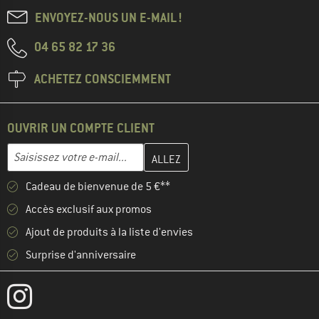
ENVOYEZ-NOUS UN E-MAIL !
04 65 82 17 36
ACHETEZ CONSCIEMMENT
OUVRIR UN COMPTE CLIENT
Entrez votre adresse e-mail ici et créez votre compte client à la 
Adresse e-mail
Cadeau de bienvenue de 5 €**
Accès exclusif aux promos
Ajout de produits à la liste d'envies
Surprise d'anniversaire