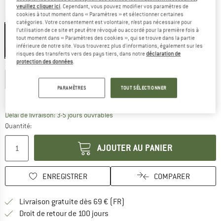
veuillez cliquer ici
. Cependant, vous pouvez modifier vos paramètres de
cookies à tout moment dans « Paramètres » et sélectionner certaines
Couleur:
Black
catégories. Votre consentement est volontaire, n’est pas nécessaire pour
l’utilisation de ce site et peut être révoqué ou accordé pour la première fois à
tout moment dans « Paramètres des cookies », qui se trouve dans la partie
inférieure de notre site. Vous trouverez plus d'informations, également sur les
-70 %
risques des transferts vers des pays tiers, dans notre
déclaration de
protection des données
.
Sélectionner taille:
XS
S
M
L
XL
XXL
3XL
PARAMÈTRES
TOUT SÉLECTIONNER
Guide des tailles
Le lien s'ouvre dans une boîte d'inf
Délai de livraison: 3-5 jours ouvrables
Quantité:
AJOUTER AU PANIER
ENREGISTRER
COMPARER
Trouve les infos sur la livrais
Livraison gratuite dès 69 € (FR)
Trouve les informations de paiemen
Droit de retour de 100 jours