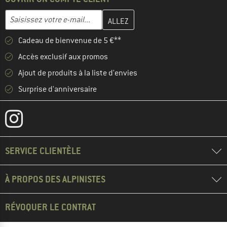
Entrez votre adresse e-mail ici et créez votre compte client à la 
Adresse e-mail
Cadeau de bienvenue de 5 €**
Accès exclusif aux promos
Ajout de produits à la liste d'envies
Surprise d'anniversaire
SERVICE CLIENTÈLE
À PROPOS DES ALPINISTES
RÉVOQUER LE CONTRAT