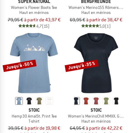
SUPER.NATURAL
BERGFREUNDE
Women's Flower Boots Tee
Women's Merino155 RömersteinBF. T
Haut en mérinos
Haut en mérinos
79,95 €
à partir de 43,97 €
69,95 €
à partir de 38,47 €
4,7
(15)
5,0
(1)
Jusqu'à -50 %
Jusqu'à -35 %
STOIC
STOIC
Hemp30 AmalSt. Print Tee
Women's MerinoChill MMXX. Göteborg
T-shirt
Haut en mérinos
39,95 €
à partir de 19,98 €
64,95 €
à partir de 42,22 €