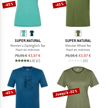
-45 %
-45 %
SUPER.NATURAL
SUPER.NATURAL
Women's Gipfelglück Tee
Wander Wheel Tee
Haut en mérinos
Haut en mérinos
79,95 €
43,97 €
79,95 €
43,97 €
4,8
(12)
(0)
Jusqu'à -32 %
-45 %