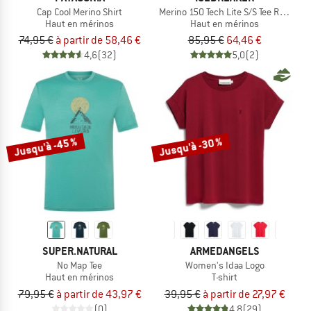
Cap Cool Merino Shirt
Merino 150 Tech Lite S/S Tee Range St
Haut en mérinos
Haut en mérinos
74,95 €
à partir de 58,46 €
85,95 €
64,46 €
4,6
(32)
5,0
(2)
Jusqu'à -45 %
Jusqu'à -30 %
SUPER.NATURAL
ARMEDANGELS
No Map Tee
Women's Idaa Logo
Haut en mérinos
T-shirt
79,95 €
à partir de 43,97 €
39,95 €
à partir de 27,97 €
(0)
4,8
(29)