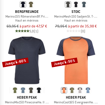
BERGFREUNDE
STOIC
Merino155 RömersteinBF. Print Tee
MerinoMesh150 SadjemSt. T-Shirt
Haut en mérinos
Haut en mérinos
69,95 €
à partir de 47,57 €
79,95 €
à partir de 35,98 €
5,0
(1)
(0)
Jusqu'à -60 %
Jusqu'à -50 %
HEBER PEAK
HEBER PEAK
MerinoMix150 PineconeHe. II T-Shirt
MerinoCool165 EvergreenHe. T-Shirt