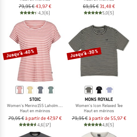
79,95 €
43,97 €
69,95 €
31,48 €
4,3
(6)
5,0
(5)
Jusqu'à -40 %
Jusqu'à -30 %
STOIC
MONS ROYALE
Women's Merino155 LaholmSt. Loose Shirt Striped
Women's Icon Relaxed Tee
Haut en mérinos
Haut en mérinos
79,95 €
à partir de 47,97 €
79,95 €
à partir de 55,97 €
4,6
(17)
4,8
(5)