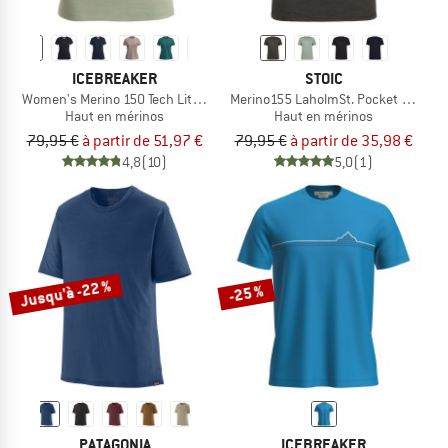
ICEBREAKER
STOIC
Women's Merino 150 Tech Lite III S/S Tee
Merino155 LaholmSt. Pocket T-Shirt
Haut en mérinos
Haut en mérinos
79,95 €
à partir de 51,97 €
79,95 €
à partir de 35,98 €
4,8
(10)
5,0
(1)
Jusqu'à -22 %
-25 %
PATAGONIA
ICEBREAKER