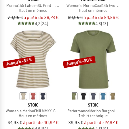
Merino155 LaholmSt. Print T-Shirt Lines
Women's MerinoCool165 EvergreenHe.
Haut en mérinos
Haut en mérinos
79,95 €
à partir de 38,23 €
69,95 €
à partir de 54,56 €
4,7
(24)
4,8
(13)
Jusqu'à -37 %
Jusqu'à -30 %
STOIC
STOIC
Women's MerinoChill MMXX. Göteborg Loose Tee St
PerformanceMerino BorgholmSt. T-Sh
Haut en mérinos
T-shirt technique
64,95 €
à partir de 40,92 €
39,95 €
à partir de 27,97 €
4,6
(59)
4,5
(19)