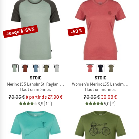
Jusqu'à -65 %
-50 %
STOIC
STOIC
Merino155 LaholmSt. Raglan Shirt
Women's Merino155 LaholmSt. T-Shir
Haut en mérinos
Haut en mérinos
79,95 €
à partir de 27,98 €
79,95 €
39,98 €
3,9
(11)
5,0
(2)