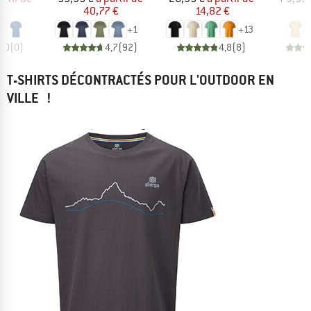
 €
40,77 €
14,82 €
4
+
1
+
13
0,0
(
0
)
4,7
(
92
)
4,8
(
8
)
T-SHIRTS DÉCONTRACTÉS POUR L'OUTDOOR EN
VILLE !