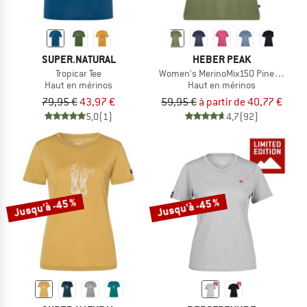
SUPER.NATURAL
HEBER PEAK
Tropicar Tee
Women's MerinoMix150 PineconeHe. I
Haut en mérinos
Haut en mérinos
79,95 €
43,97 €
59,95 €
à partir de 40,77 €
5,0
(1)
4,7
(92)
Jusqu'à -45 %
Jusqu'à -45 %