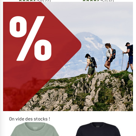
On vide des stocks !
JUSQU'À -60 %