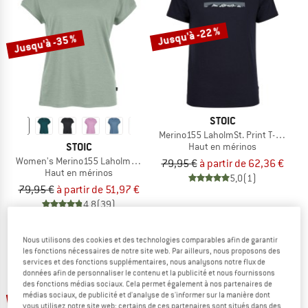
LE DÉSTOCKAGE
Jusqu'à -22 %
Jusqu'à -35 %
STOIC
Merino155 LaholmSt. Print T-Shirt Ri
STOIC
Haut en mérinos
Women's Merino155 LaholmSt. Loose Shirt
79,95 €
à partir de 62,36 €
Haut en mérinos
5,0
(1)
79,95 €
à partir de 51,97 €
4,8
(39)
Nous utilisons des cookies et des technologies comparables afin de garantir
les fonctions nécessaires de notre site web. Par ailleurs, nous proposons des
services et des fonctions supplémentaires, nous analysons notre flux de
données afin de personnaliser le contenu et la publicité et nous fournissons
des fonctions médias sociaux. Cela permet également à nos partenaires de
Jusqu'à -47 %
Jusqu'à -45 %
médias sociaux, de publicité et d'analyse de s'informer sur la manière dont
vous utilisez notre site web; certains de ces partenaires sont situés dans des