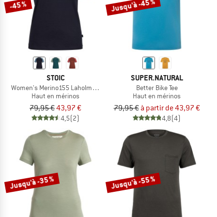
Jusqu'à -45 %
-45 %
STOIC
SUPER.NATURAL
Women's Merino155 LaholmSt. Raglan Shirt
Better Bike Tee
Haut en mérinos
Haut en mérinos
79,95 €
43,97 €
79,95 €
à partir de 43,97 €
4,5
(2)
4,8
(4)
Jusqu'à -35 %
Jusqu'à -55 %