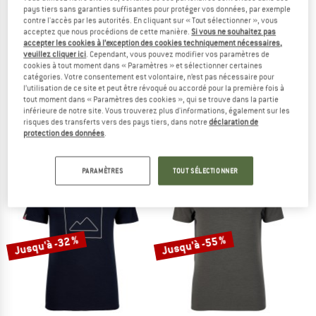
pays tiers sans garanties suffisantes pour protéger vos données, par exemple
contre l'accès par les autorités. En cliquant sur « Tout sélectionner », vous
acceptez que nous procédions de cette manière.
Si vous ne souhaitez pas
accepter les cookies à l’exception des cookies techniquement nécessaires,
veuillez cliquer ici
. Cependant, vous pouvez modifier vos paramètres de
cookies à tout moment dans « Paramètres » et sélectionner certaines
catégories. Votre consentement est volontaire, n’est pas nécessaire pour
l’utilisation de ce site et peut être révoqué ou accordé pour la première fois à
HEBER PEAK
STOIC
tout moment dans « Paramètres des cookies », qui se trouve dans la partie
MerinoMix150 PineconeHe. Logo T-Shirt
Merino155 LaholmSt. T-Shirt
inférieure de notre site. Vous trouverez plus d'informations, également sur les
Haut en mérinos
Haut en mérinos
risques des transferts vers des pays tiers, dans notre
déclaration de
protection des données
.
59,95 €
à partir de 31,77 €
79,95 €
à partir de 43,97 €
5,0
(4)
4,7
(49)
PARAMÈTRES
TOUT SÉLECTIONNER
Jusqu'à -32 %
Jusqu'à -55 %