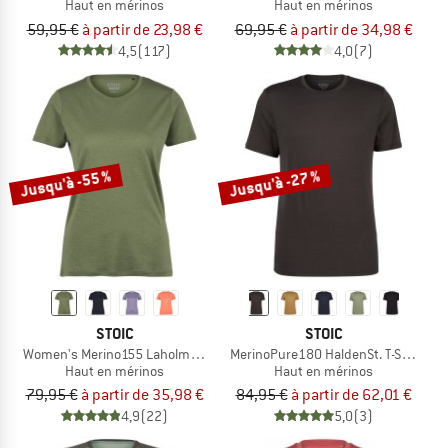
Haut en mérinos
Haut en mérinos
59,95 €
à partir de 23,98 €
69,95 €
à partir de 34,98 €
4,5
(117)
4,0
(7)
Jusqu'à -55 %
Jusqu'à -27 %
STOIC
STOIC
Women's Merino155 LaholmSt. T-Shirt
MerinoPure180 HaldenSt. T-Shirt
Haut en mérinos
Haut en mérinos
79,95 €
à partir de 35,98 €
84,95 €
à partir de 62,01 €
4,9
(22)
5,0
(3)