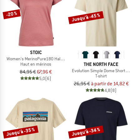
-20 %
Jusqu'à -45 %
STOIC
Women's MerinoPure180 HaldenSt. T-Shirt
THE NORTH FACE
Haut en mérinos
Evolution Simple Dome Short Sleeve
84,95 €
67,96 €
T-shirt
5,0
(6)
26,95 €
à partir de 14,82 €
4,8
(8)
Jusqu'à -35 %
Jusqu'à -34 %