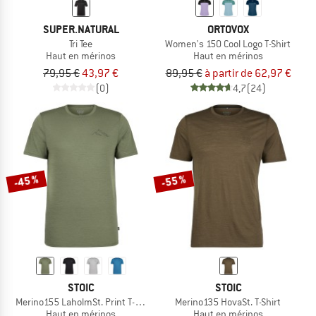
SUPER.NATURAL
ORTOVOX
Tri Tee
Women's 150 Cool Logo T-Shirt
Haut en mérinos
Haut en mérinos
79,95 €
43,97 €
89,95 €
à partir de 62,97 €
(0)
4,7
(24)
-45 %
-55 %
STOIC
STOIC
Merino155 LaholmSt. Print T-Shirt Mountain II
Merino135 HovaSt. T-Shirt
Haut en mérinos
Haut en mérinos