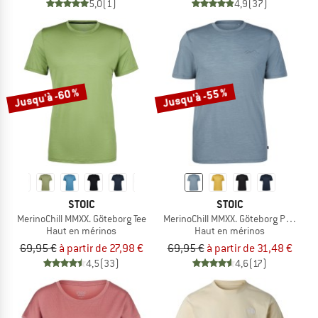
5,0
(1)
4,9
(37)
Jusqu'à -60 %
Jusqu'à -55 %
STOIC
STOIC
MerinoChill MMXX. Göteborg Tee
MerinoChill MMXX. Göteborg Print Tee
Haut en mérinos
Haut en mérinos
69,95 €
à partir de 27,98 €
69,95 €
à partir de 31,48 €
4,5
(33)
4,6
(17)