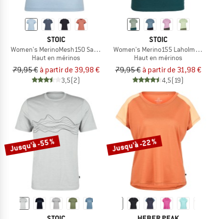
STOIC
STOIC
Women's MerinoMesh150 SadjemSt. T-Shirt
Women's Merino155 LaholmSt. Colorb
Haut en mérinos
Haut en mérinos
79,95 €
à partir de 39,98 €
79,95 €
à partir de 31,98 €
3,5
(2)
4,5
(19)
Jusqu'à -55 %
Jusqu'à -22 %
STOIC
HEBER PEAK