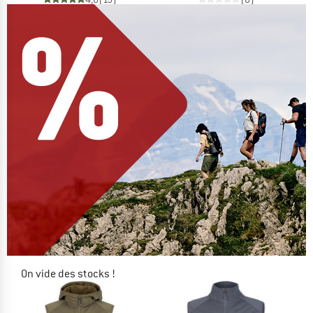
On vide des stocks !
JUSQU'À -60 %