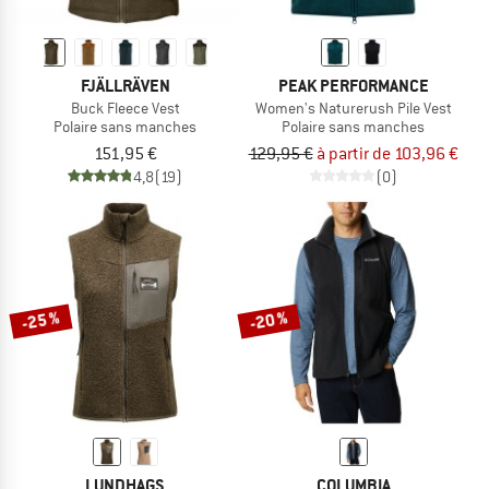
FJÄLLRÄVEN
PEAK PERFORMANCE
Buck Fleece Vest
Women's Naturerush Pile Vest
Polaire sans manches
Polaire sans manches
151,95 €
129,95 €
à partir de 103,96 €
4,8
(19)
(0)
-25 %
-20 %
LUNDHAGS
COLUMBIA