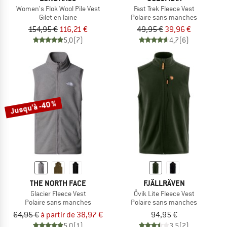
Women's Flok Wool Pile Vest
Fast Trek Fleece Vest
Gilet en laine
Polaire sans manches
154,95 €
116,21 €
49,95 €
39,96 €
5,0
(7)
4,7
(6)
Jusqu'à -40 %
THE NORTH FACE
FJÄLLRÄVEN
Glacier Fleece Vest
Övik Lite Fleece Vest
Polaire sans manches
Polaire sans manches
64,95 €
à partir de 38,97 €
94,95 €
5,0
(1)
3,5
(2)