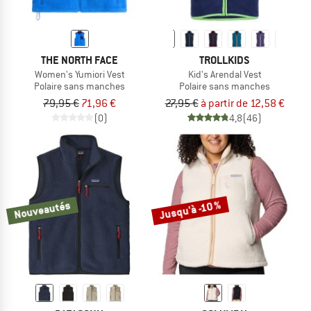
THE NORTH FACE
TROLLKIDS
Women's Yumiori Vest
Kid's Arendal Vest
Polaire sans manches
Polaire sans manches
79,95 €
71,96 €
27,95 €
à partir de 12,58 €
(0)
4,8
(46)
Jusqu'à -10 %
Nouveautés