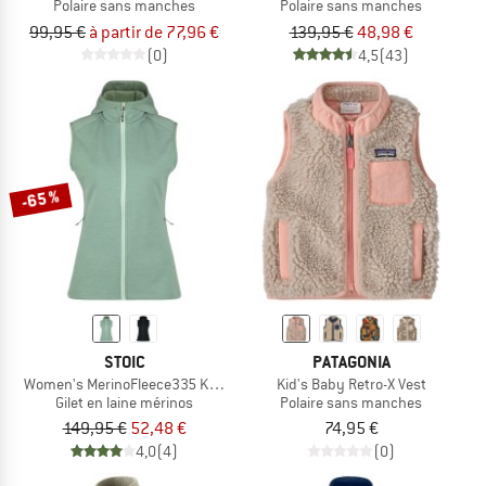
Polaire sans manches
Polaire sans manches
99,95 €
à partir de 77,96 €
139,95 €
48,98 €
(0)
4,5
(43)
-65 %
STOIC
PATAGONIA
Women's MerinoFleece335 KuolpaSt. II Vest with Hood
Kid's Baby Retro-X Vest
Gilet en laine mérinos
Polaire sans manches
149,95 €
52,48 €
74,95 €
4,0
(4)
(0)