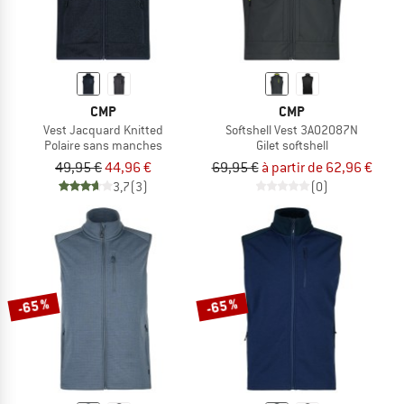
CMP
CMP
Vest Jacquard Knitted
Softshell Vest 3A02087N
Polaire sans manches
Gilet softshell
49,95 €
44,96 €
69,95 €
à partir de 62,96 €
3,7
(3)
(0)
-65 %
-65 %