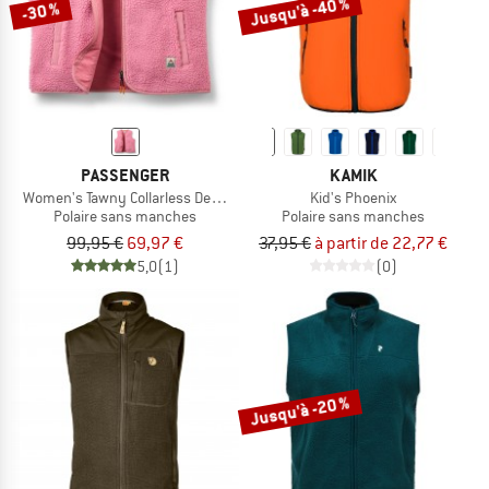
Jusqu'à -40 %
-30 %
PASSENGER
KAMIK
Women's Tawny Collarless Deep-Pile Sherpa Gilet
Kid's Phoenix
Polaire sans manches
Polaire sans manches
99,95 €
69,97 €
37,95 €
à partir de 22,77 €
5,0
(1)
(0)
Jusqu'à -20 %