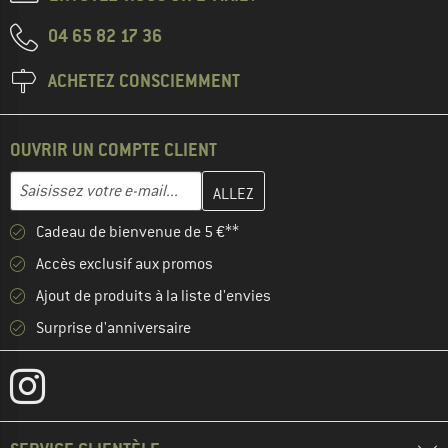
04 65 82 17 36
ACHETEZ CONSCIEMMENT
OUVRIR UN COMPTE CLIENT
Entrez votre adresse e-mail ici et créez votre compte client à la 
Adresse e-mail
Cadeau de bienvenue de 5 €**
Accès exclusif aux promos
Ajout de produits à la liste d'envies
Surprise d'anniversaire