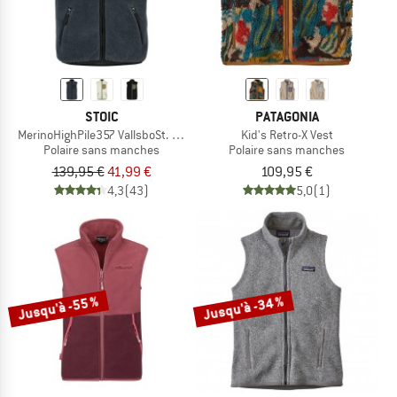
STOIC
PATAGONIA
MerinoHighPile357 VallsboSt. Vest
Kid's Retro-X Vest
Polaire sans manches
Polaire sans manches
139,95 €
41,99 €
109,95 €
4,3
(43)
5,0
(1)
Jusqu'à -55 %
Jusqu'à -34 %