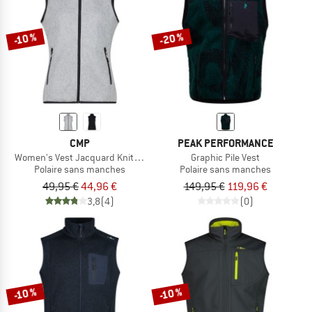
-20 %
-10 %
CMP
PEAK PERFORMANCE
Women's Vest Jacquard Knitted
Graphic Pile Vest
Polaire sans manches
Polaire sans manches
49,95 €
44,96 €
149,95 €
119,96 €
3,8
(4)
(0)
-10 %
-10 %