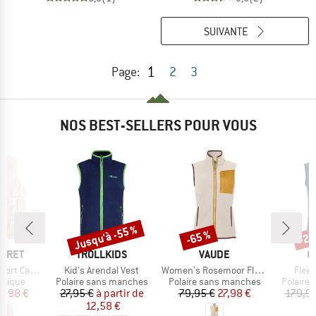
SUIVANTE
1
Page:
2
3
NOS BEST-SELLERS POUR VOUS
Jusqu'à -55 %
-65 %
-25
Remise
Remise
Rem
MARQUE
MARQUE
M
BARET
TROLLKIDS
VAUDE
O
Article
Article
Articl
argo Vest
Kid's Arendal Vest
Women's Rosemoor Fleece Vest
Fleec
oup
Product group
Product group
Product
étique
Polaire sans manches
Polaire sans manches
Polaire
ix
ix réduit
Prix
Prix réduit
Prix
Prix réduit
3,98 €
27,95 €
à partir de
79,95 €
27,98 €
179,95
12,58 €