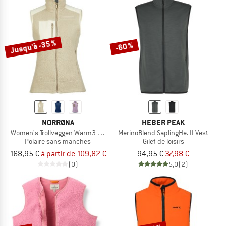
Jusqu'à -35 %
-60 %
NORRØNA
HEBER PEAK
Women's Trollveggen Warm3 Vest
MerinoBlend SaplingHe. II Vest
Polaire sans manches
Gilet de loisirs
168,95 €
à partir de 109,82 €
94,95 €
37,98 €
(0)
5,0
(2)