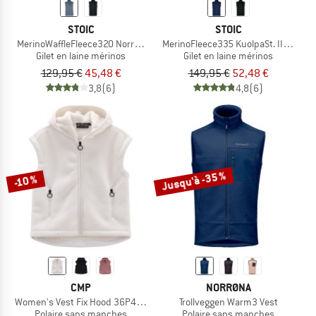
STOIC
STOIC
MerinoWaffleFleece320 NorrdalSt. Vest
MerinoFleece335 KuolpaSt. II Vest
Gilet en laine mérinos
Gilet en laine mérinos
129,95 €
45,48 €
149,95 €
52,48 €
3,8
(6)
4,8
(6)
Jusqu'à -35 %
-10 %
CMP
NORRØNA
Women's Vest Fix Hood 36P4566
Trollveggen Warm3 Vest
Polaire sans manches
Polaire sans manches