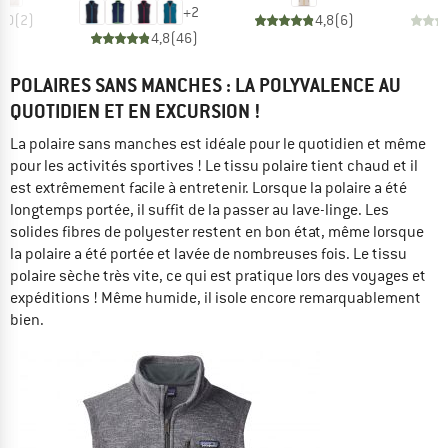
+
2
5,0
(
2
)
4,8
(
6
)
4,8
(
46
)
POLAIRES SANS MANCHES : LA POLYVALENCE AU
QUOTIDIEN ET EN EXCURSION !
La polaire sans manches est idéale pour le quotidien et même
pour les activités sportives ! Le tissu polaire tient chaud et il
est extrêmement facile à entretenir. Lorsque la polaire a été
longtemps portée, il suffit de la passer au lave-linge. Les
solides fibres de polyester restent en bon état, même lorsque
la polaire a été portée et lavée de nombreuses fois. Le tissu
polaire sèche très vite, ce qui est pratique lors des voyages et
expéditions ! Même humide, il isole encore remarquablement
bien.