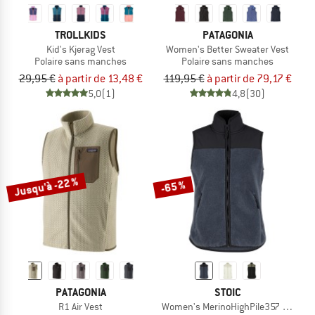
TROLLKIDS
PATAGONIA
Kid's Kjerag Vest
Women's Better Sweater Vest
Polaire sans manches
Polaire sans manches
29,95 €
à partir de 13,48 €
119,95 €
à partir de 79,17 €
5,0
(1)
4,8
(30)
Jusqu'à -22 %
-65 %
PATAGONIA
STOIC
R1 Air Vest
Women's MerinoHighPile357 VallsboS