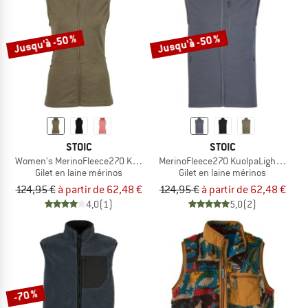
LE DÉSTOCKAGE
Jusqu'à -50 %
Jusqu'à -50 %
STOIC
STOIC
Women's MerinoFleece270 KuolpaLightSt. Vest Hood
MerinoFleece270 KuolpaLightSt. Ves
Gilet en laine mérinos
Gilet en laine mérinos
124,95 €
à partir de 62,48 €
124,95 €
à partir de 62,48 €
4,0
(1)
5,0
(2)
-70 %