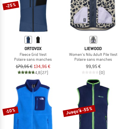
-25 %
ORTOVOX
LIEWOOD
Fleece Grid Vest
Women's Nilu Adult Pile Vest
Polaire sans manches
Polaire sans manches
179,95 €
134,96 €
99,95 €
4,8
(27)
(0)
Jusqu'à -55 %
-10 %