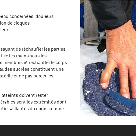
 peau concernées, douleurs
tion de cloques
leur
u
ssayant de réchauffer les parties
ettre les mains sous les
 les membres et réchauffer le corps
haudes sucrées constituent une
stérile et ne pas percer les
 atteints doivent rester
nérables sont les extrémités dont
 partie saillantes du corps comme