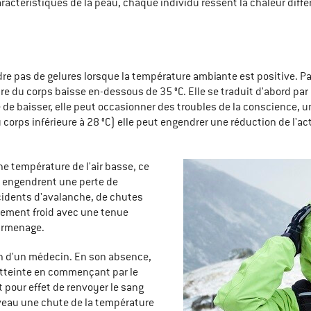
ractéristiques de la peau, chaque individu ressent la chaleur diffé
pas de gelures lorsque la température ambiante est positive. Par 
ure du corps baisse en-dessous de 35 °C. Elle se traduit d'abord pa
 de baisser, elle peut occasionner des troubles de la conscience, un
orps inférieure à 28 °C) elle peut engendrer une réduction de l'act
e température de l'air basse, ce
ui engendrent une perte de
accidents d'avalanche, de chutes
nement froid avec une tenue
surmenage.
on d'un médecin. En son absence,
tteinte en commençant par le
 pour effet de renvoyer le sang
uveau une chute de la température