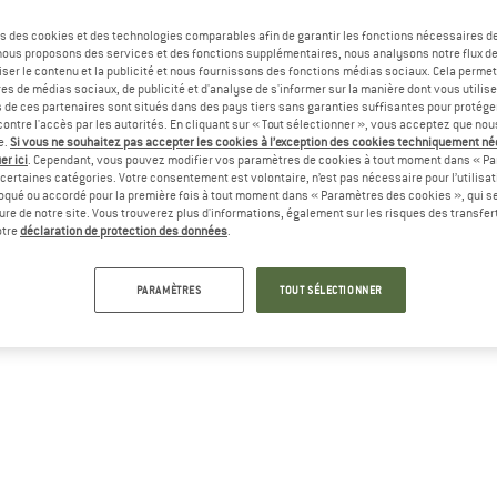
s des cookies et des technologies comparables afin de garantir les fonctions nécessaires de
, nous proposons des services et des fonctions supplémentaires, nous analysons notre flux d
ser le contenu et la publicité et nous fournissons des fonctions médias sociaux. Cela perme
es de médias sociaux, de publicité et d'analyse de s'informer sur la manière dont vous utilise
s de ces partenaires sont situés dans des pays tiers sans garanties suffisantes pour protég
ontre l'accès par les autorités. En cliquant sur « Tout sélectionner », vous acceptez que no
e.
Si vous ne souhaitez pas accepter les cookies à l’exception des cookies techniquement n
-13
Température ressentie :
°C (ou
9
°F)
er ici
. Cependant, vous pouvez modifier vos paramètres de cookies à tout moment dans « Pa
certaines catégories. Votre consentement est volontaire, n’est pas nécessaire pour l’utilisati
oqué ou accordé pour la première fois à tout moment dans « Paramètres des cookies », qui se
ure ressentie inférieure à -28 °C (-18 °C) peut engendrer des gelur
eure de notre site. Vous trouverez plus d'informations, également sur les risques des transfe
otre
déclaration de protection des données
.
» CALCULATEUR D'INDICE DE CHALEUR
PARAMÈTRES
TOUT SÉLECTIONNER