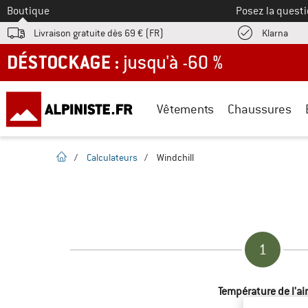
Vers le
Boutique
Posez la questi
Trouv
Livraison gratuite dès 69 € (FR)
Klarna
DÉSTOCKAGE : jusqu'à -60 %
Vêtements
Chaussures
Page d'accueil
/
Calculateurs
/
Windchill
1
Température de l'air