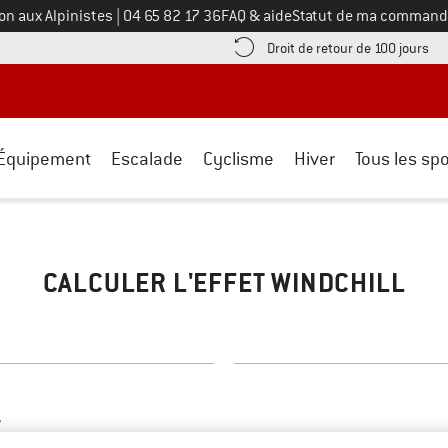
Appelez-nous au
on aux Alpinistes
|
04 65 82 17 36
FAQ & aide
Statut de ma command
e les informations de paiement ici ! Ouvre une boîte d'information
Tro
Droit de retour de 100 jours
Équipement
Escalade
Cyclisme
Hiver
Tous les spo
CALCULER L'EFFET WINDCHILL