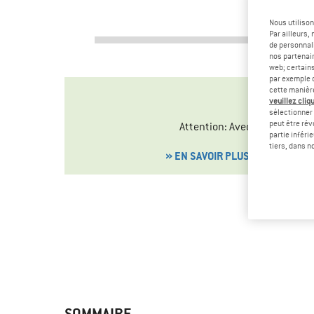
-5
°C
Nous utilison
Par ailleurs
de personnali
nos partenair
web; certain
par exemple c
cette manièr
veuillez cliqu
sélectionner 
peut être rév
Attention: Avec une températ
partie inféri
tiers, dans n
» EN SAVOIR PLUS
SOMMAIRE