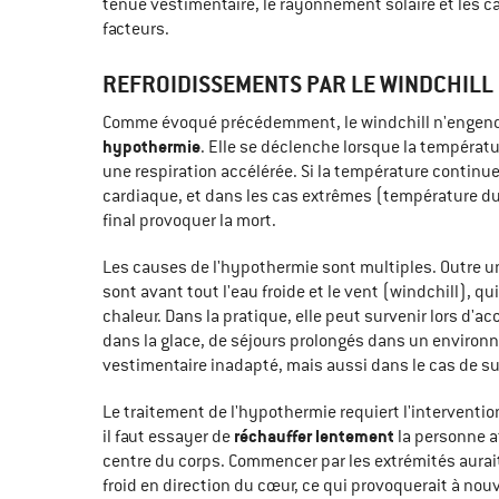
tenue vestimentaire, le rayonnement solaire et les ca
facteurs.
REFROIDISSEMENTS PAR LE WINDCHILL
Comme évoqué précédemment, le windchill n'engendre 
hypothermie
. Elle se déclenche lorsque la températ
une respiration accélérée. Si la température continue
cardiaque, et dans les cas extrêmes (température du c
final provoquer la mort.
Les causes de l'hypothermie sont multiples. Outre un
sont avant tout l'eau froide et le vent (windchill), q
chaleur. Dans la pratique, elle peut survenir lors d'
dans la glace, de séjours prolongés dans un environ
vestimentaire inadapté, mais aussi dans le cas de 
Le traitement de l'hypothermie requiert l'interventi
réchauffer lentement
il faut essayer de
la personne a
centre du corps. Commencer par les extrémités aurait
froid en direction du cœur, ce qui provoquerait à no