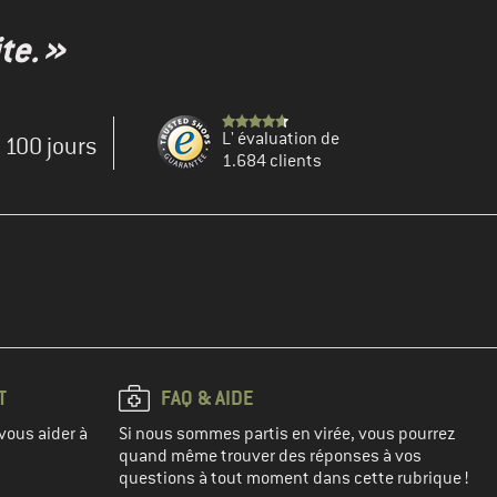
te. »
L' évaluation de
e 100 jours
1.684 clients
T
FAQ & AIDE
vous aider à
Si nous sommes partis en virée, vous pourrez
quand même trouver des réponses à vos
questions à tout moment dans cette rubrique !