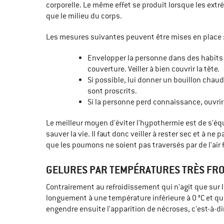
corporelle. Le même effet se produit lorsque les ext
que le milieu du corps.
Les mesures suivantes peuvent être mises en place 
Envelopper la personne dans des habits
couverture. Veiller à bien couvrir la tête.
Si possible, lui donner un bouillon chaud
sont proscrits.
Si la personne perd connaissance, ouvri
Le meilleur moyen d'éviter l'hypothermie est de s'é
sauver la vie. Il faut donc veiller à rester sec et à n
que les poumons ne soient pas traversés par de l'air f
GELURES PAR TEMPÉRATURES TRÈS FRO
Contrairement au refroidissement qui n'agit que sur 
longuement à une température inférieure à 0 °C et q
engendre ensuite l'apparition de nécroses, c'est-à-di