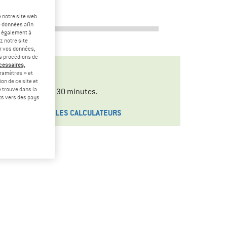
30
km/h
 notre site web.
e données afin
t également à
z notre site
er vos données,
us procédions de
écessaires,
ramètres » et
on de ce site et
 trouve dans la
es en l'espace de 30 minutes.
rts vers des pays
»TOUS LES CALCULATEURS