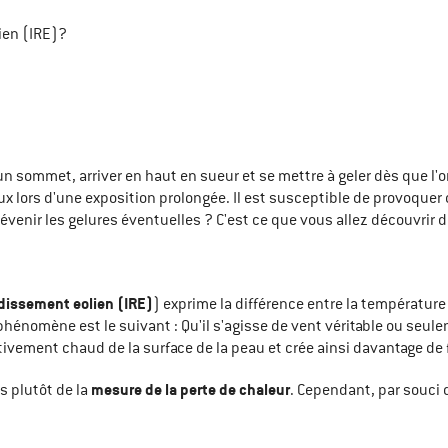
lien (IRE)?
sommet, arriver en haut en sueur et se mettre à geler dès que l'on
ux lors d'une exposition prolongée. Il est susceptible de provoqu
révenir les gelures éventuelles ? C'est ce que vous allez découvrir d
idissement eolien (IRE)
) exprime la différence entre la température r
 phénomène est le suivant : Qu'il s'agisse de vent véritable ou seul
ativement chaud de la surface de la peau et crée ainsi davantage de f
mesure de la perte de chaleur
s plutôt de la
. Cependant, par souci 