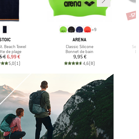
-57 
Remi
+
9
MARQUE
MARQUE
STOIC
ARENA
Article
Arti
t. Beach Towel
Classic Silicone
Sea
ct group
Product group
Pr
tte de plage
Bonnet de bain
Lu
Prix
Prix réduit
Prix
5 €
6,99 €
9,95 €
5,0
(
1
)
4,6
(
8
)