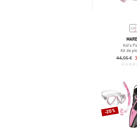
(7)
Sports aquatiques
-
Uniquement les produits
MAR
avec remises
Kid's Pi
Kit de pl
44,95 €
3
-20 %