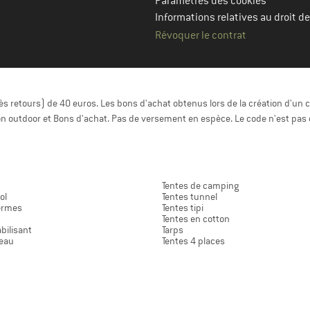
Paramètres des cookies
Informations relatives au droit de
Révoquer le contrat
 retours) de 40 euros. Les bons d'achat obtenus lors de la création d'un c
n outdoor et Bons d'achat. Pas de versement en espèce. Le code n'est pas 
Tentes de camping
ol
Tentes tunnel
hermes
Tentes tipi
Tentes en cotton
bilisant
Tarps
'eau
Tentes 4 places