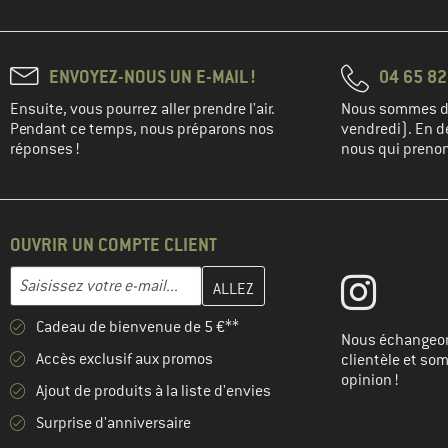
ENVOYEZ-NOUS UN E-MAIL !
04 65 82
Ensuite, vous pourrez aller prendre l'air.
Nous sommes di
Pendant ce temps, nous préparons nos
vendredi). En de
réponses !
nous qui prenons
OUVRIR UN COMPTE CLIENT
Entrez votre adresse e-mail ici et créez votre compte client à la 
Adresse e-mail
Cadeau de bienvenue de 5 €**
Nous échangeon
Accès exclusif aux promos
clientèle et so
opinion !
Ajout de produits à la liste d'envies
Surprise d'anniversaire