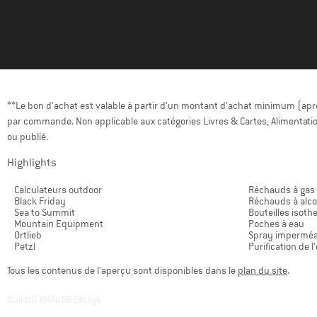
**Le bon d'achat est valable à partir d'un montant d'achat minimum (après
par commande. Non applicable aux catégories Livres & Cartes, Alimentatio
ou publié.
Highlights
Calculateurs outdoor
Réchauds à gas
Black Friday
Réchauds à alco
Sea to Summit
Bouteilles isot
Mountain Equipment
Poches à eau
Ortlieb
Spray imperméa
Petzl
Purification de l
Tous les contenus de l'aperçu sont disponibles dans le
plan du site
.
BuildID XNAu5629cfyk