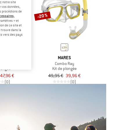
z notre site
er vos données,
us procédions de
-20 %
écessaires,
ramètres » et
on de ce site et
 trouve dans la
rts vers des pays
ES
MARES
 Neon
Combo Ray
plongée
Kit de plongée
47,96 €
49,95 €
39,96 €
(0)
(0)