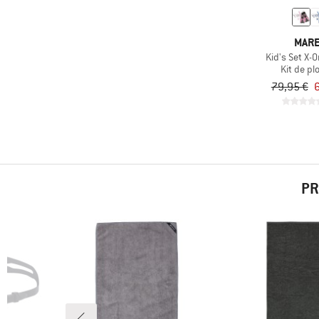
MAR
Kid's Set X-O
Kit de pl
79,95 €
6
PR