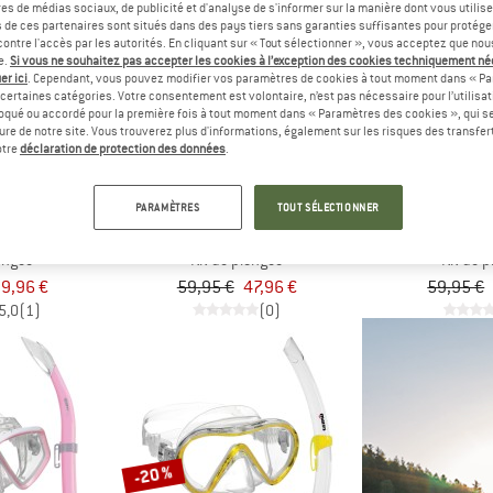
es de médias sociaux, de publicité et d'analyse de s'informer sur la manière dont vous utilise
s de ces partenaires sont situés dans des pays tiers sans garanties suffisantes pour protég
ontre l'accès par les autorités. En cliquant sur « Tout sélectionner », vous acceptez que no
-20 %
-20 %
e.
Si vous ne souhaitez pas accepter les cookies à l’exception des cookies techniquement n
er ici
. Cependant, vous pouvez modifier vos paramètres de cookies à tout moment dans « Pa
certaines catégories. Votre consentement est volontaire, n’est pas nécessaire pour l’utilisati
oqué ou accordé pour la première fois à tout moment dans « Paramètres des cookies », qui se
eure de notre site. Vous trouverez plus d'informations, également sur les risques des transfe
otre
déclaration de protection des données
.
PARAMÈTRES
TOUT SÉLECTIONNER
ES
MARES
MAR
 Marea
Women's Combo Ridley
Wahoo
ongée
Kit de plongée
Kit de 
9,96 €
59,95 €
47,96 €
59,95 €
5,0
(1)
(0)
-20 %