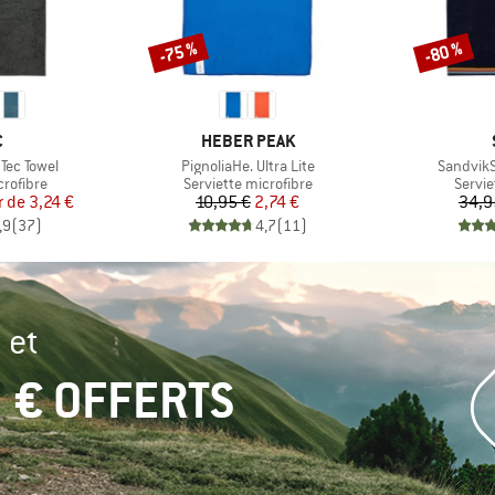
-75 %
-80 %
Remise
Remise
QUE
MARQUE
C
HEBER PEAK
Article
Article
Tec Towel
PignoliaHe. Ultra Lite
SandvikS
up
Product group
Produ
crofibre
Serviette microfibre
Servie
ix
ix réduit
Prix
Prix réduit
r de
3,24 €
10,95 €
2,74 €
34,9
,9
(
37
)
4,7
(
11
)
 et
 € OFFERTS