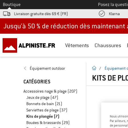
Vers le
Boutique
Posez la questi
Trouv
Livraison gratuite dès 69 € (FR)
Klarna
Jusqu'à -50 % avec les promos d'été
Vêtements
Chaussures
Page d'accueil
Équipement outdoor
/
Équipement 
KITS DE P
CATÉGORIES
Accessoires nage & plage
(207)
Jeux de plage
(47)
Bonnets de bain
(21)
Serviettes de plage
(37)
Kits de plongée
(7)
Nous utilison
Par ailleurs
Bouées & brassards
(29)
de personnali