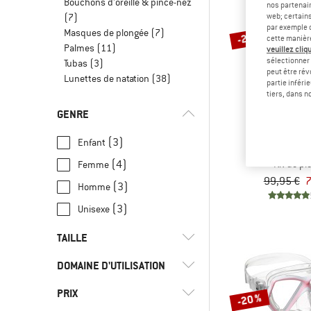
Bouchons d'oreille & pince-nez
nos partenair
(7)
web; certain
par exemple c
Masques de plongée
(7)
-20 %
cette manièr
Palmes
(11)
veuillez cliqu
sélectionner 
Tubas
(3)
peut être rév
Lunettes de natation
(38)
partie inféri
tiers, dans n
GENRE
MAR
(3)
Enfant
Set X-One
(4)
Kit de pl
Femme
99,95 €
7
(3)
Homme
(3)
Unisexe
TAILLE
DOMAINE D'UTILISATION
24
29
30
34
35
PRIX
(7)
Snorkeling
-20 %
38
44
47