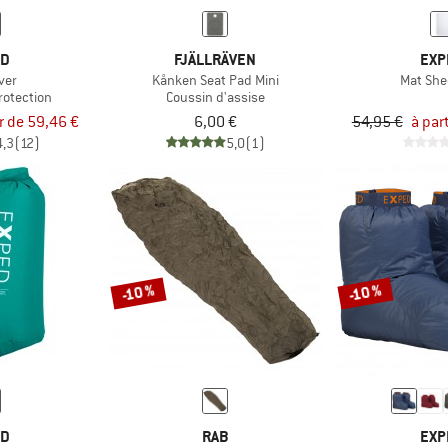
ED
FJÄLLRÄVEN
EXP
ver
Kånken Seat Pad Mini
Mat She
rotection
Coussin d'assise
ir de 59,46 €
6,00 €
54,95 €
à par
4,3
(12)
5,0
(1)
-10 %
-10 %
ED
RAB
EXP