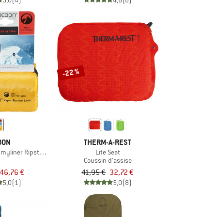
5,0
(4)
4,8
(8)
-22 %
OON
THERM-A-REST
mmyliner Ripstop Nylon
Lite Seat
Coussin d'assise
46,76 €
41,95 €
32,72 €
5,0
(1)
5,0
(8)