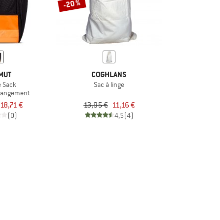
-20 %
MUT
COGHLANS
e Sack
Sac à linge
rangement
18,71 €
13,95 €
11,16 €
(0)
4,5
(4)