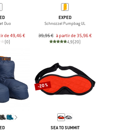
ED
EXPED
et Duo
Schnozzel Pumpbag UL
tir de 49,46 €
39,95 €
à partir de 35,96 €
(0)
4,9
(20)
-20 %
ED
SEA TO SUMMIT