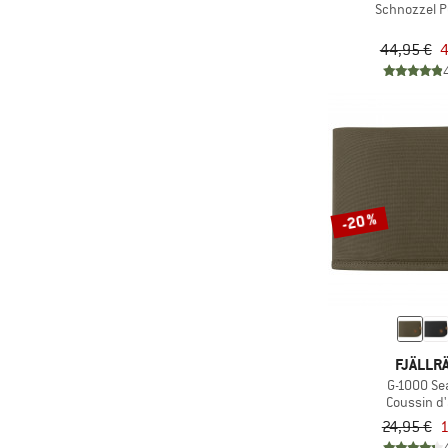
Schnozzel 
44,95 €
4
-20 %
FJÄLLR
G-1000 Se
Coussin d
24,95 €
1