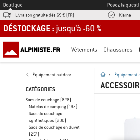
Vers le
Boutique
Posez la questi
Trouv
Livraison gratuite dès 69 € (FR)
Klarna
DÉSTOCKAGE : jusqu'à -60 %
Vêtements
Chaussures
Page d'accueil
Équipement outdoor
/
Équipement 
ACCESSOIR
CATÉGORIES
Sacs de couchage
(828)
Matelas de camping
(197)
Sacs de couchage
synthétiques
(200)
Sacs de couchage en duvet
(257)