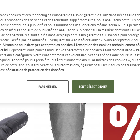
s des cookies et des technologies comparables afin de garantir les fonctions nécessaires de
, nous proposons des services et des fonctions supplémentaires, nous analysons notre flux d
ser le contenu et la publicité et nous fournissons des fonctions médias sociaux. Cela perme
es de médias sociaux, de publicité et d'analyse de s'informer sur la manière dont vous utilise
s de ces partenaires sont situés dans des pays tiers sans garanties suffisantes pour protég
ontre l'accès par les autorités. En cliquant sur « Tout sélectionner », vous acceptez que no
e.
Si vous ne souhaitez pas accepter les cookies à l’exception des cookies techniquement n
er ici
. Cependant, vous pouvez modifier vos paramètres de cookies à tout moment dans « Pa
certaines catégories. Votre consentement est volontaire, n’est pas nécessaire pour l’utilisati
oqué ou accordé pour la première fois à tout moment dans « Paramètres des cookies », qui se
ED
FJÄLLRÄVEN
GRÜEZ
eure de notre site. Vous trouverez plus d'informations, également sur les risques des transfe
eet
Kånken Seat Pad
Feater - The Fe
otre
déclaration de protection des données
.
Coussin d'assise
The Feet He
 €
8,00 €
99,9
PARAMÈTRES
TOUT SÉLECTIONNER
5,0
(2)
5,0
(2)