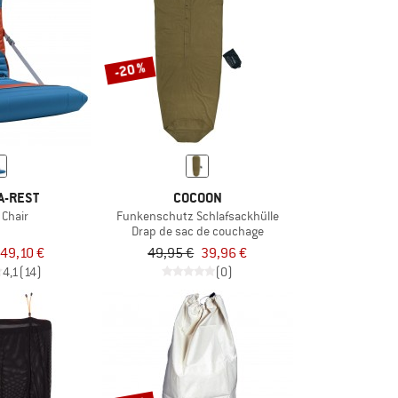
-20 %
A-REST
COCOON
 Chair
Funkenschutz Schlafsackhülle
Drap de sac de couchage
49,10 €
49,95 €
39,96 €
4,1
(14)
(0)