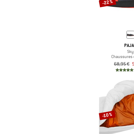
-22 %
PAJ
Sky
Chaussures 
68,95 €
5
-10 %