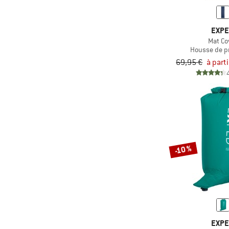
(2)
Therm-a-Rest
EXP
Mat Co
Housse de p
69,95 €
à part
-10 %
EXP