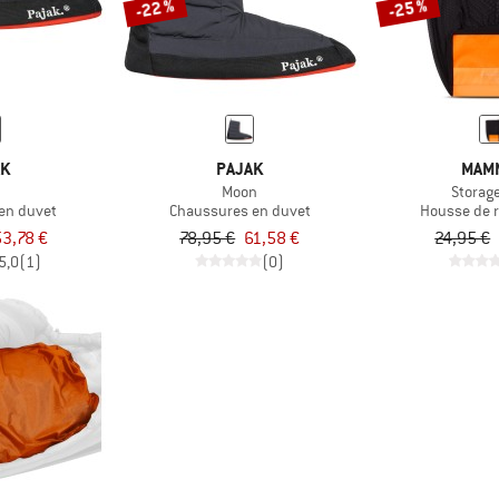
-22 %
-25 %
AK
PAJAK
MAM
Moon
Storag
en duvet
Chaussures en duvet
Housse de 
3,78 €
78,95 €
61,58 €
24,95 €
5,0
(1)
(0)