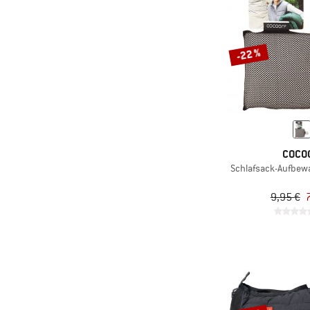
-22 %
COCO
Schlafsack-Aufbew
9,95 €