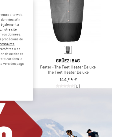
 notre site web.
e données afin
t également à
z notre site
er vos données,
us procédions de
écessaires,
ramètres » et
on de ce site et
 trouve dans la
I BAG
GRÜEZI BAG
rts vers des pays
et Heater Light
Feater - The Feet Heater Deluxe
ater Light
The Feet Heater Deluxe
5 €
144,95 €
(0)
(0)