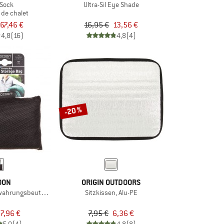
Sock
Ultra-Sil Eye Shade
de chalet
67,46 €
16,95 €
13,56 €
4,8
(16)
4,8
(4)
-20 %
OON
ORIGIN OUTDOORS
wahrungsbeutel Mesh
Sitzkissen, Alu-PE
7,96 €
7,95 €
6,36 €