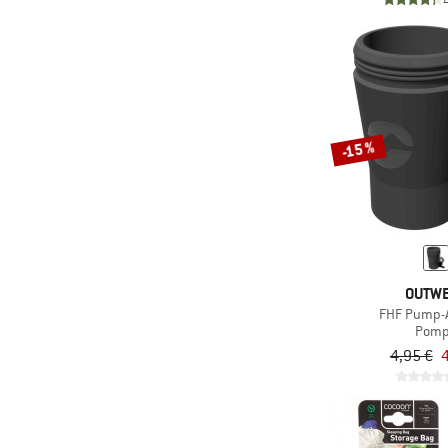
-15 %
OUTW
FHF Pump-
Pom
4,95 €
4