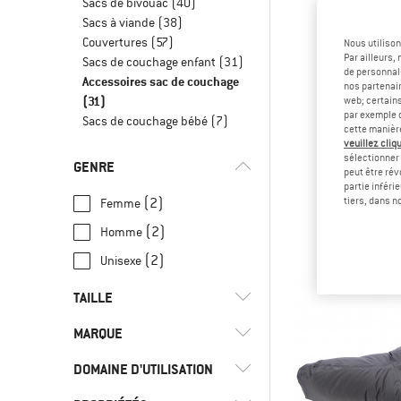
Sacs de bivouac
(40)
Sacs à viande
(38)
Couvertures
(57)
Nous utilison
Par ailleurs
Sacs de couchage enfant
(31)
de personnali
Accessoires sac de couchage
nos partenair
(31)
web; certain
par exemple c
Sacs de couchage bébé
(7)
cette manièr
veuillez cliqu
sélectionner 
GENRE
peut être rév
EXP
partie inféri
Mat Sh
(2)
tiers, dans n
Femme
(2)
Homme
34,95
(2)
Unisexe
TAILLE
MARQUE
37
39
40
42
43
DOMAINE D'UTILISATION
45
46