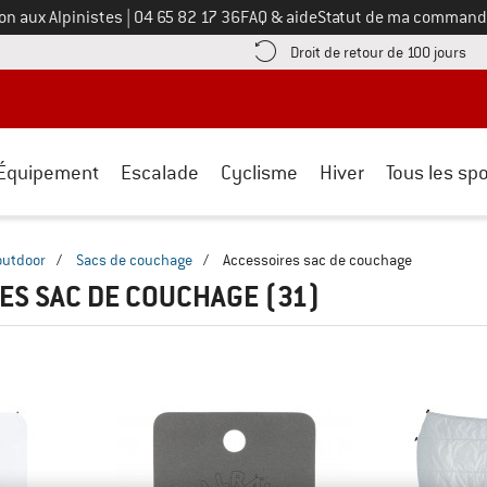
Appelez-nous au
on aux Alpinistes
|
04 65 82 17 36
FAQ & aide
Statut de ma command
e les informations de paiement ici ! Ouvre une boîte d'information
Tro
Droit de retour de 100 jours
Équipement
Escalade
Cyclisme
Hiver
Tous les spo
outdoor
/
Sacs de couchage
/
Accessoires sac de couchage
ES SAC DE COUCHAGE
(31)