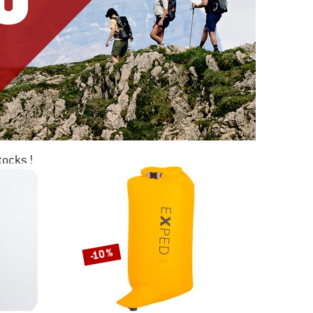
tocks !
0 %
KAGE
-10 %