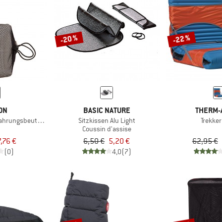
-20 %
-22 %
ON
BASIC NATURE
THERM-
ahrungsbeutel Baumwolle
Sitzkissen Alu Light
Trekker
Coussin d'assise
7,76 €
6,50 €
5,20 €
62,95 €
(0)
4,0
(7)