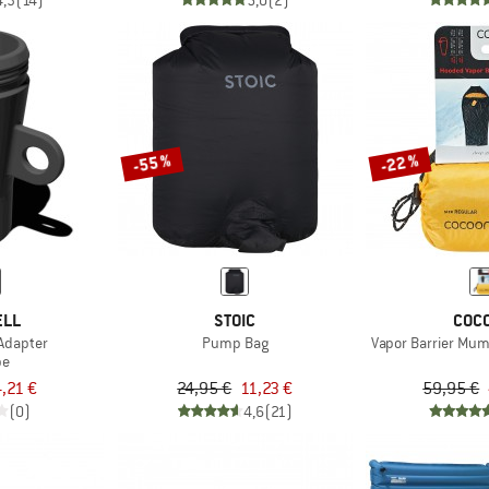
4,3
(14)
5,0
(2)
-55 %
-22 %
ELL
STOIC
COC
Adapter
Pump Bag
Vapor Barrier Mu
pe
,21 €
24,95 €
11,23 €
59,95 €
(0)
4,6
(21)