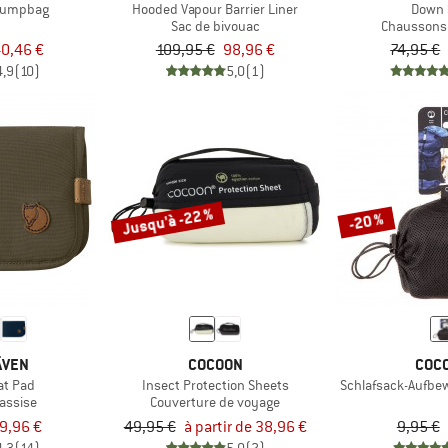
Pumpbag
Hooded Vapour Barrier Liner
Down 
Sac de bivouac
Chaussons 
0,46 €
109,95 €
98,96 €
74,95 €
4,9
(10)
5,0
(1)
Jusqu'à -22 %
-20 %
ÄVEN
COCOON
COC
at Pad
Insect Protection Sheets
Schlafsack-Aufbe
'assise
Couverture de voyage
9,96 €
49,95 €
à partir de 38,96 €
9,95 €