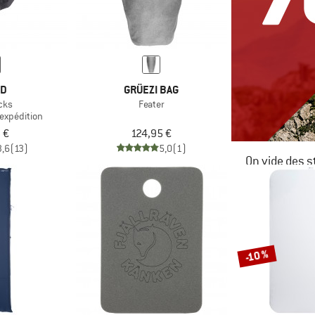
ED
GRÜEZI BAG
cks
Feater
expédition
 €
124,95 €
3,6
(13)
5,0
(1)
On vide des s
JUSQU'À -6
LE DÉSTOC
-10 %