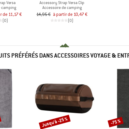
rap Versa
Accessory Strap Versa Clip
e camping
Accessoire de camping
ir de 11,17 €
14,95 €
à partir de 10,47 €
(0)
(0)
ITS PRÉFÉRÉS DANS ACCESSOIRES VOYAGE & ENT
Jusqu'à -25 %
-75 %
Remise
Remise