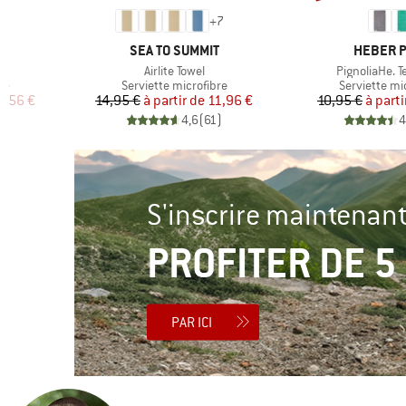
1
+
7
MARQUE
MARQUE
T
SEA TO SUMMIT
HEBER 
Article
Article
Airlite Towel
PignoliaHe. T
Product group
Product gro
re
Serviette microfibre
Serviette mi
duit
Prix
Prix réduit
Pr
Pr
3,56 €
14,95 €
à partir de
11,96 €
10,95 €
à parti
2
)
4,6
(
61
)
4
S'inscrire maintenant
PROFITER DE 5
PAR ICI