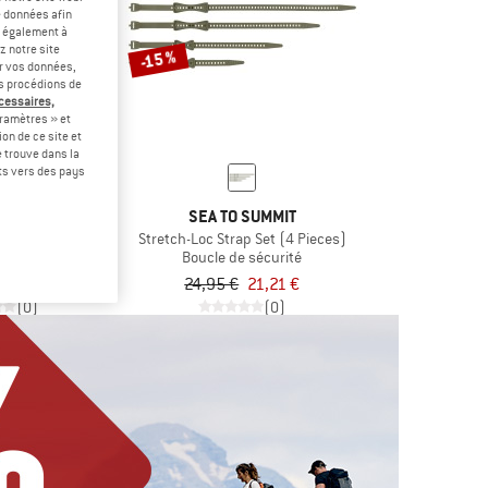
e données afin
t également à
z notre site
-15 %
er vos données,
us procédions de
écessaires,
ramètres » et
on de ce site et
 trouve dans la
rts vers des pays
DOR
SEA TO SUMMIT
 Gear Straps
Stretch-Loc Strap Set (4 Pieces)
 sécurité
Boucle de sécurité
5 €
24,95 €
21,21 €
(0)
(0)