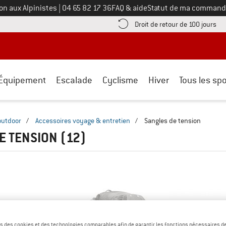
Appelez-nous au
on aux Alpinistes
|
04 65 82 17 36
FAQ & aide
Statut de ma command
e les informations de paiement ici ! Ouvre une boîte d'information
Tro
Droit de retour de 100 jours
Équipement
Escalade
Cyclisme
Hiver
Tous les spo
outdoor
/
Accessoires voyage & entretien
/
Sangles de tension
E TENSION
(12)
s des cookies et des technologies comparables afin de garantir les fonctions nécessaires de