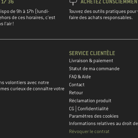
 17 36
ACHETEZ CONSCIEMMEN
spo de 9h à 17h (lundi-
Touvez des outils pratiques pour 
hors de ces horaires, c'est
faire des achats responsables.
 l'air !
SERVICE CLIENTÈLE
Livraison & paiement
prochaine étape
Statut de ma commande
FAQ & Aide
s volontiers avec notre
Contact
mmes curieux de connaître votre
Retour
Réclamation produit
|
CG
Confidentialité
Paramètres des cookies
Informations relatives au droit de
Révoquer le contrat