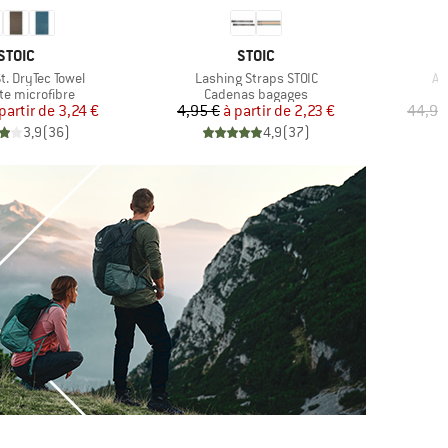
MARQUE
MARQUE
STOIC
STOIC
Article
Art
t. DryTec Towel
Lashing Straps STOIC
Ae
t group
Product group
te microfibre
Cadenas bagages
Prix
Prix réduit
Prix
Prix réduit
partir de
3,24 €
4,95 €
à partir de
2,23 €
44,95
3,9
(
36
)
4,9
(
37
)