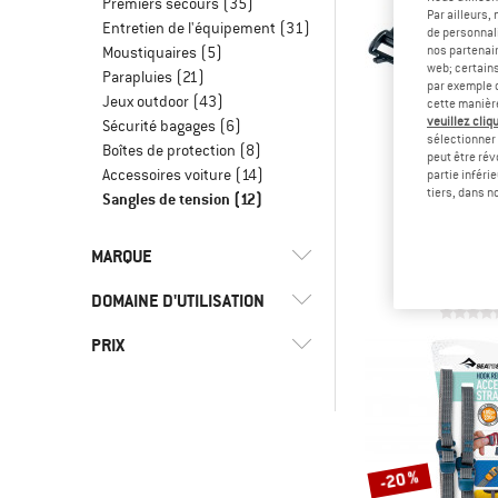
Premiers secours
(35)
Par ailleurs
Entretien de l'équipement
(31)
de personnali
nos partenair
Moustiquaires
(5)
web; certain
Parapluies
(21)
par exemple c
Jeux outdoor
(43)
cette manièr
veuillez cliqu
Sécurité bagages
(6)
sélectionner 
Boîtes de protection
(8)
peut être rév
Accessoires voiture
(14)
partie inféri
tiers, dans n
Sangles de tension
(12)
DEUT
Multist
MARQUE
Sang
à partir d
DOMAINE D'UTILISATION
PRIX
(6)
Bikepacking
(8)
Camping
(2)
Deuter
(6)
Cyclisme
(4)
Exped
-
(10)
Loisirs
(1)
Matador
-20 %
(9)
Quotidien
(4)
Sea to Summit