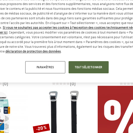
, nous proposons des services et des fonctions supplémentaires, nous analysons notre flux d
ser le contenu et la publicité et nous fournissons des fonctions médias sociaux. Cela perme
es de médias sociaux, de publicité et d'analyse de s'informer sur la manière dont vous utilise
s de ces partenaires sont situés dans des pays tiers sans garanties suffisantes pour protég
ontre l'accès par les autorités. En cliquant sur « Tout sélectionner », vous acceptez que no
e.
Si vous ne souhaitez pas accepter les cookies à l’exception des cookies techniquement n
er ici
. Cependant, vous pouvez modifier vos paramètres de cookies à tout moment dans « Pa
certaines catégories. Votre consentement est volontaire, n’est pas nécessaire pour l’utilisati
oqué ou accordé pour la première fois à tout moment dans « Paramètres des cookies », qui se
eure de notre site. Vous trouverez plus d'informations, également sur les risques des transfe
otre
déclaration de protection des données
.
ER
DEUTER
MATA
rap
Modular Gear Strap
Better Tether
PARAMÈTRES
TOUT SÉLECTIONNER
le
Sangle porte-matériel
Boucle de
e 8,00 €
9,00 €
19,9
(0)
(0)
-20 %