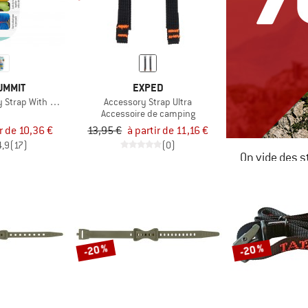
UMMIT
EXPED
y Strap With Hook
Accessory Strap Ultra
Accessoire de camping
ir de 10,36 €
13,95 €
à partir de 11,16 €
4,9
(17)
(0)
On vide des s
JUSQU'À -6
LE DÉSTOC
-20 %
-20 %