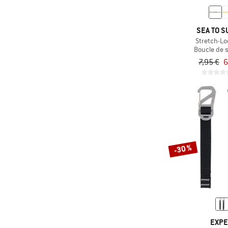
SEA TO S
Stretch-Lo
Boucle de s
7,95 €
6
-30 %
EXP