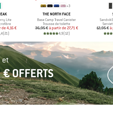
+
3
MARQUE
PEAK
THE NORTH FACE
Article
Article
erry Lite
Base Camp Travel Canister
SandvikS
up
Product group
Produc
crofibre
Trousse de toilette
Serviet
ix
ix réduit
Prix
Prix réduit
r de
4,16 €
36,95 €
à partir de
27,71 €
12,95 €
à 
,4
(
21
)
4,9
(
12
)
 et
 € OFFERTS