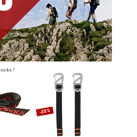
tocks !
0 %
KAGE
-20 %