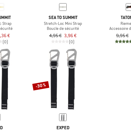
UMMIT
SEA TO SUMMIT
TATO
c Strap
Stretch-Loc Mini Strap
Rieme
écurité
Boucle de sécurité
Accessoire 
,36 €
4,95 €
3,96 €
9,95 €
(0)
(0)
-30 %
ED
EXPED