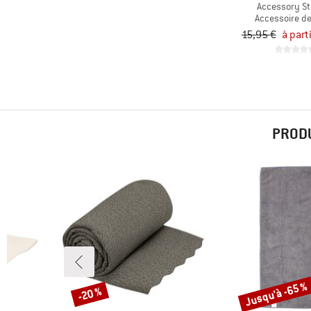
Accessory St
Accessoire d
15,95 €
à part
PRODU
Jusqu'à -65 %
-20 %
Remise
Remise