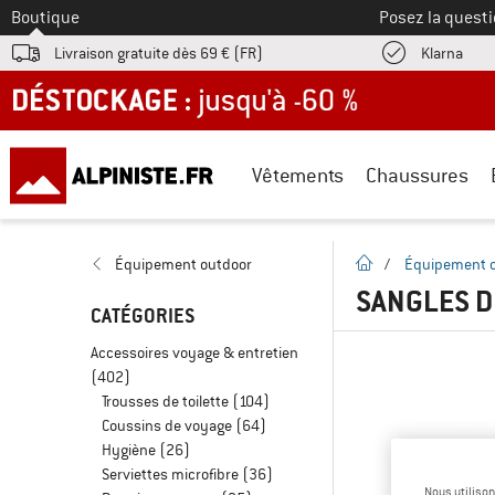
Vers le
Boutique
Posez la questi
Trouv
Livraison gratuite dès 69 € (FR)
Klarna
DÉSTOCKAGE : jusqu'à -60 %
Vêtements
Chaussures
Page d'accueil
Équipement outdoor
/
Équipement 
SANGLES D
CATÉGORIES
Accessoires voyage & entretien
(402)
Trousses de toilette
(104)
Coussins de voyage
(64)
Hygiène
(26)
Serviettes microfibre
(36)
Nous utilison