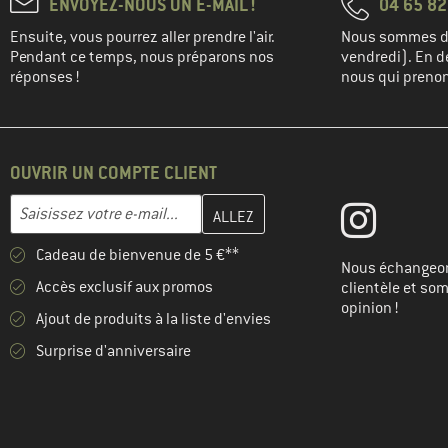
ENVOYEZ-NOUS UN E-MAIL !
04 65 82
Ensuite, vous pourrez aller prendre l'air.
Nous sommes di
Pendant ce temps, nous préparons nos
vendredi). En de
réponses !
nous qui prenons
OUVRIR UN COMPTE CLIENT
Entrez votre adresse e-mail ici et créez votre compte client à la 
Adresse e-mail
Cadeau de bienvenue de 5 €**
Nous échangeon
Accès exclusif aux promos
clientèle et so
opinion !
Ajout de produits à la liste d'envies
Surprise d'anniversaire