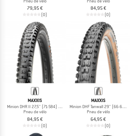
Pneu de vélo
Pneu de vélo
79,95 €
84,95 €
(0)
(0)
MAXXIS
MAXXIS
Minion DHR II 27,5'' (71-584) 3C MxTerra EXO+ TR
Minion DHF Tanwall 29'' (66-622) Dua
Pneu de vélo
Pneu de vélo
84,95 €
64,95 €
(0)
(0)