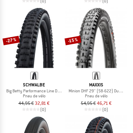
(0)
(0)
-27 %
-15 %
SCHWALBE
MAXXIS
Big Betty Performance Line DD TLE 29'' (62-622)
Minion DHF 29'' (58-622) Dual EXO T
Pneu de vélo
Pneu de vélo
44,95 €
32,81 €
54,95 €
46,71 €
(0)
(0)