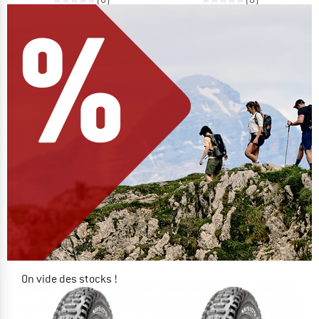
On vide des stocks !
JUSQU'À -60 %