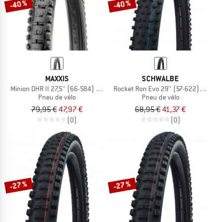
-40 %
-40 %
MAXXIS
SCHWALBE
Minion DHR II 27,5'' (66-584) 3C MxTerra EXO+ TR
Rocket Ron Evo 29'' (57-622) Super 
Pneu de vélo
Pneu de vélo
79,95 €
47,97 €
68,95 €
41,37 €
(0)
(0)
-27 %
-27 %