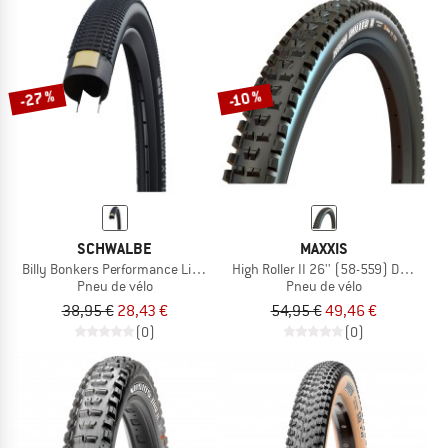
-27 %
-10 %
SCHWALBE
MAXXIS
Billy Bonkers Performance Line 26'' (54-559)
High Roller II 26'' (58-559) Dual EXO
Pneu de vélo
Pneu de vélo
38,95 €
28,43 €
54,95 €
49,46 €
(0)
(0)