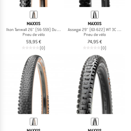
MAXXIS
MAXXIS
Ikon Tanwall 26'' (56-559) Dual EXO TR
Assegai 29'' (63-622) WT 3C MaxxTer
Pneu de vélo
Pneu de vélo
59,95 €
74,95 €
(0)
(0)
MAXXIS
MAXXIS