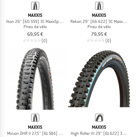
MAXXIS
MAXXIS
Ikon 26'' (60-559) 3C MaxxSpeed EXO TR
Rekon 29'' (66-622) 3C MaxxTerra E
Pneu de vélo
Pneu de vélo
69,95 €
79,95 €
(0)
(0)
MAXXIS
MAXXIS
Minion DHR II 27,5'' (61-584) WT 3C MaxGrp DH TR
High Roller III 29'' (61-622) 3C Maxx