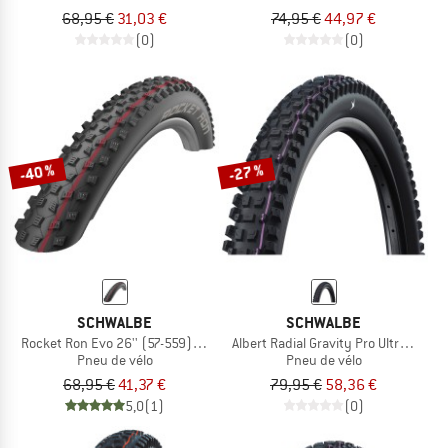
68,95 €
31,03 €
74,95 €
44,97 €
(0)
(0)
-40 %
-27 %
SCHWALBE
SCHWALBE
Rocket Ron Evo 26'' (57-559) Super Ground TLE
Albert Radial Gravity Pro Ultra Soft 
Pneu de vélo
Pneu de vélo
68,95 €
41,37 €
79,95 €
58,36 €
5,0
(1)
(0)