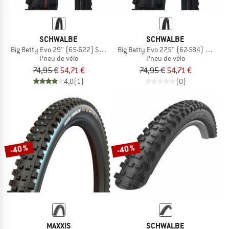
SCHWALBE
SCHWALBE
Big Betty Evo 29'' (65-622) Super Gravity TLE
Big Betty Evo 27,5'' (62-584) Super 
Pneu de vélo
Pneu de vélo
74,95 €
54,71 €
74,95 €
54,71 €
4,0
(1)
(0)
-40 %
-40 %
MAXXIS
SCHWALBE