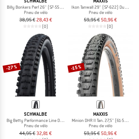
SCHWALBE
MAXXIS
Billy Bonkers Perf 26'' (57-559) Folding
Ikon Tanwall 29'' (57-622) Dual EXO 
Pneu de vélo
Pneu de vélo
38,95 €
28,43 €
59,95 €
50,96 €
(0)
(0)
-27 %
-15 %
SCHWALBE
MAXXIS
Big Betty Performance Line DD TLE 27,5'' (62-584)
Minion DHR II Tan. 27,5'' (61-584) WT 
Pneu de vélo
Pneu de vélo
44,95 €
32,81 €
59,95 €
50,96 €