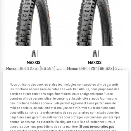
LE DÉSTOCKAGE
MAXXIS
MAXXIS
Minion DHR II 27,5'' (66-584) 3C MaxTerra EXO TR
Minion DHR II 29'' (66-622) 3C MaxxT
Pneu de vélo
Pneu de vélo
74,95 €
79,95 €
Nous utilisons des cookies et des technologies comparables afin de garantir
(0)
(0)
les fonctions nécessaires de notre site web. Par ailleurs, nous proposons des
services et des fonctions supplémentaires, nous analysons notre flux de
données afin de personnaliser le contenu et la publicité et nous fournissons
des fonctions médias sociaux. Cela permet également à nos partenaires de
médias sociaux, de publicité et d'analyse de s'informer sur la manière dont
vous utilisez notre site web; certains de ces partenaires sont situés dans des
pays tiers sans garanties suffisantes pour protéger vos données, par exemple
contre l'accès par les autorités. En cliquant sur « Tout sélectionner », vous
acceptez que nous procédions de cette manière.
Si vous ne souhaitez pas