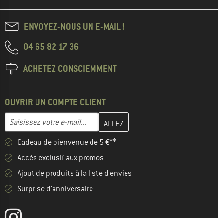
ENVOYEZ-NOUS UN E-MAIL !
04 65 82 17 36
ACHETEZ CONSCIEMMENT
OUVRIR UN COMPTE CLIENT
Entrez votre adresse e-mail ici et créez votre compte client à la 
Adresse e-mail
Cadeau de bienvenue de 5 €**
Accès exclusif aux promos
Ajout de produits à la liste d'envies
Surprise d'anniversaire