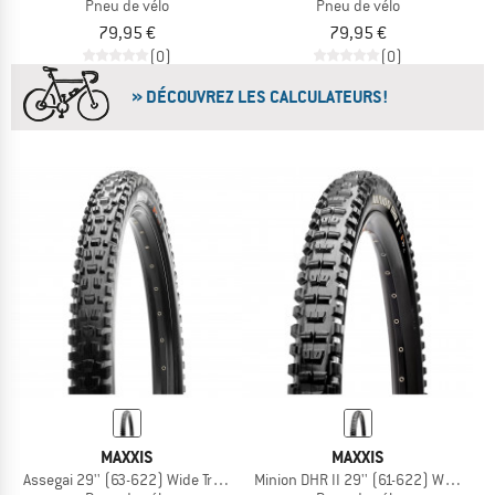
Pneu de vélo
Pneu de vélo
79,95 €
79,95 €
(0)
(0)
» DÉCOUVREZ LES CALCULATEURS!
MAXXIS
MAXXIS
Assegai 29'' (63-622) Wide Trail 3C MaxxGrip DH TR
Minion DHR II 29'' (61-622) WT 3C Ma