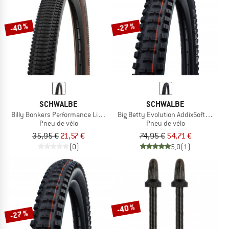
-40 %
-27 %
SCHWALBE
SCHWALBE
Billy Bonkers Performance Line 20'' (50-406)
Big Betty Evolution AddixSoft SuperG
Pneu de vélo
Pneu de vélo
35,95 €
21,57 €
74,95 €
54,71 €
(0)
5,0
(1)
-40 %
-27 %