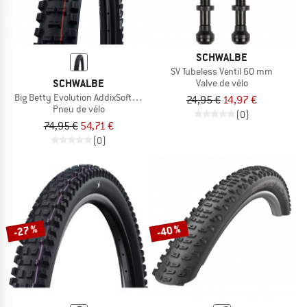
SCHWALBE
SV Tubeless Ventil 60 mm
SCHWALBE
Valve de vélo
Big Betty Evolution AddixSoft SuperGravity E-50 27,5'' (62-584) TLE E-5
24,95 €
14,97 €
Pneu de vélo
(0)
74,95 €
54,71 €
(0)
-27 %
-40 %