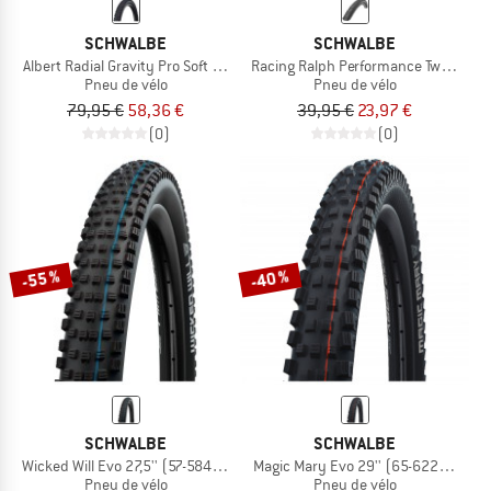
SCHWALBE
SCHWALBE
Albert Radial Gravity Pro Soft 29'' (63-622)
Racing Ralph Performance TwinSkin 
Pneu de vélo
Pneu de vélo
79,95 €
58,36 €
39,95 €
23,97 €
(0)
(0)
-55 %
-40 %
SCHWALBE
SCHWALBE
Wicked Will Evo 27,5'' (57-584) Super Ground TLE
Magic Mary Evo 29'' (65-622) Super 
Pneu de vélo
Pneu de vélo