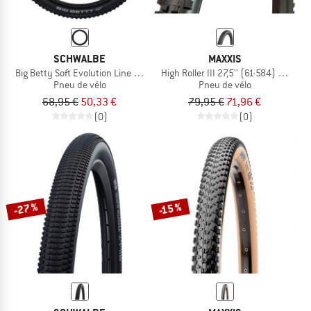
SCHWALBE
MAXXIS
Big Betty Soft Evolution Line Super Ground 20'' (57-406)
High Roller III 27,5'' (61-584) 3C Max
Pneu de vélo
Pneu de vélo
68,95 €
50,33 €
79,95 €
71,96 €
(0)
(0)
-27 %
-15 %