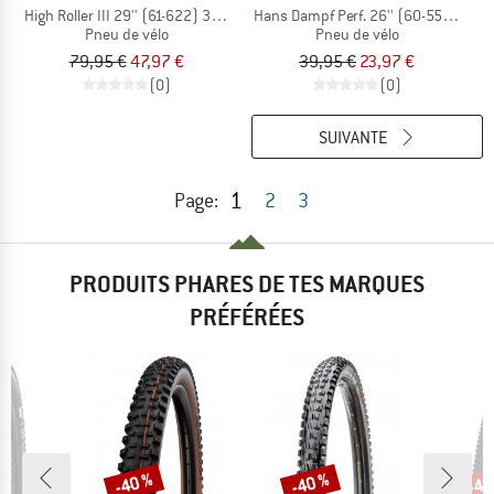
High Roller III 29'' (61-622) 3C MaxxGrip EXO+ TR
Hans Dampf Perf. 26'' (60-559) Twin
Pneu de vélo
Pneu de vélo
79,95 €
47,97 €
39,95 €
23,97 €
(0)
(0)
SUIVANTE
1
Page:
2
3
PRODUITS PHARES DE TES MARQUES
PRÉFÉRÉES
-40 %
-40 %
-40
Remise
Remise
Rem