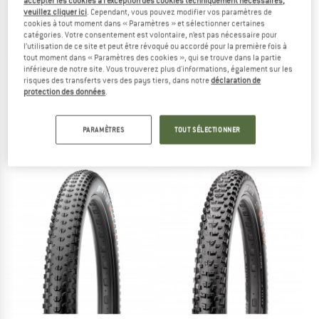
accepter les cookies à l’exception des cookies techniquement nécessaires,
veuillez cliquer ici
. Cependant, vous pouvez modifier vos paramètres de
cookies à tout moment dans « Paramètres » et sélectionner certaines
catégories. Votre consentement est volontaire, n’est pas nécessaire pour
l’utilisation de ce site et peut être révoqué ou accordé pour la première fois à
tout moment dans « Paramètres des cookies », qui se trouve dans la partie
inférieure de notre site. Vous trouverez plus d'informations, également sur les
risques des transferts vers des pays tiers, dans notre
déclaration de
MAXXIS
MAXXIS
protection des données
.
Ikon 29'' (57-622) Dual EXO TR
Aspen 29'' (57-622) EXO TR Team
Pneu de vélo
Pneu de vélo
PARAMÈTRES
TOUT SÉLECTIONNER
54,95 €
79,95 €
(0)
(0)