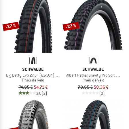
-27 %
-27 %
SCHWALBE
SCHWALBE
Big Betty Evo 27,5'' (62-584) Super Gravity TLE
Albert Radial Gravity Pro Soft 27,5'' 
Pneu de vélo
Pneu de vélo
74,95 €
54,71 €
79,95 €
58,36 €
3,0
(2)
(0)