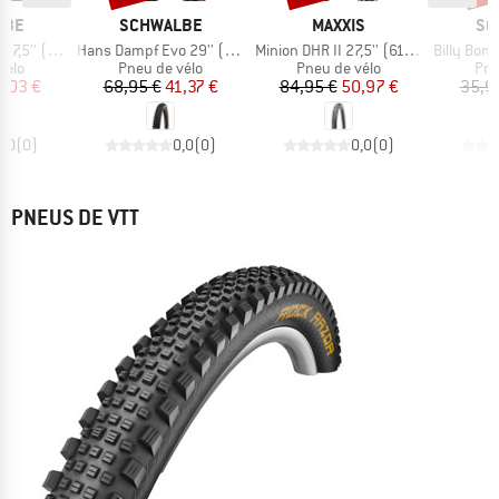
E
MARQUE
MARQUE
MA
LBE
SCHWALBE
MAXXIS
SC
Article
Article
Article
 Super Race TLE
Hans Dampf Evo 29'' (60-622) Super Trail TLE
Minion DHR II 27,5'' (61-584) WT 3C MxGrip DD TR
Billy Bonkers Perfo
group
Product group
Product group
Pro
vélo
Pneu de vélo
Pneu de vélo
Pne
ix
ix réduit
Prix
Prix réduit
Prix
Prix réduit
1,03 €
68,95 €
41,37 €
84,95 €
50,97 €
35,9
0,0
(
0
)
0,0
(
0
)
0,0
(
0
)
PNEUS DE VTT