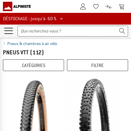
Vers le compte client
Vers 
Vers la liste d'env
Vers le com
DÉSTOCKAGE : jusqu'à -60 %
DÉSTOCKAGE : jusqu'à -60 % »
Pneus & chambres à air vélo
PNEUS VTT
(112)
CATÉGORIES
FILTRE