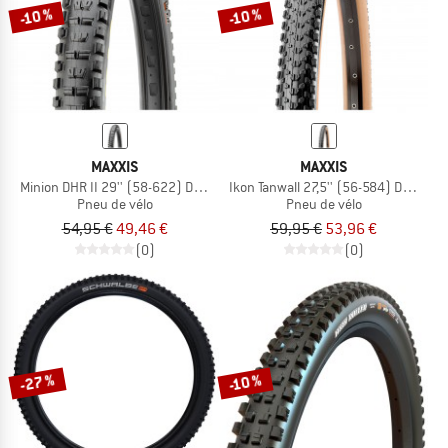
-10 %
-10 %
MAXXIS
MAXXIS
Minion DHR II 29'' (58-622) Dual EXO TR
Ikon Tanwall 27,5'' (56-584) Dual EXO
Pneu de vélo
Pneu de vélo
54,95 €
49,46 €
59,95 €
53,96 €
(0)
(0)
-27 %
-10 %