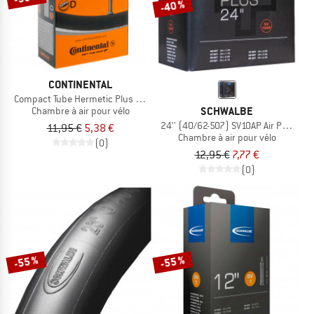
-40 %
CONTINENTAL
Compact Tube Hermetic Plus 24''
SCHWALBE
Chambre à air pour vélo
24'' (40/62-507) SV10AP Air Plus
11,95 €
5,38 €
Chambre à air pour vélo
(0)
12,95 €
7,77 €
(0)
-55 %
-55 %