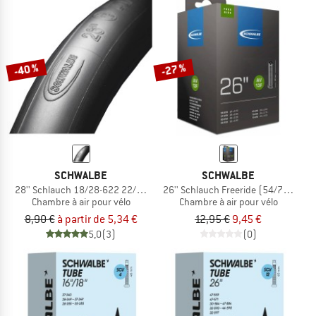
-40 %
-27 %
SCHWALBE
SCHWALBE
28'' Schlauch 18/28-622 22/25-630 SV 15
26'' Schlauch Freeride (54/75-559) 
Chambre à air pour vélo
Chambre à air pour vélo
8,90 €
à partir de 5,34 €
12,95 €
9,45 €
5,0
(3)
(0)