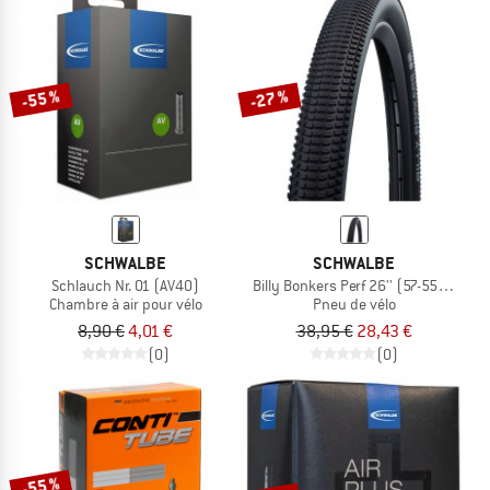
-55 %
-27 %
SCHWALBE
SCHWALBE
Schlauch Nr. 01 (AV40)
Billy Bonkers Perf 26'' (57-559) Fold
Chambre à air pour vélo
Pneu de vélo
8,90 €
4,01 €
38,95 €
28,43 €
(0)
(0)
-55 %