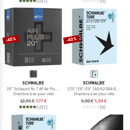
5,0
(1)
(0)
-40 %
-40 %
SCHWALBE
SCHWALBE
20'' Schlauch Nr. 7 AP Air Plus 40/62-406
27,5''/28''/29'' (40/62-584/635) SCV
Chambre à air pour vélo
Chambre à air pour vélo
12,95 €
7,77 €
9,90 €
5,94 €
5,0
(1)
(0)