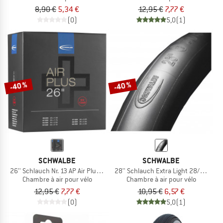
8,90 €
5,34 €
12,95 €
7,77 €
(0)
5,0
(1)
-40 %
-40 %
SCHWALBE
SCHWALBE
26'' Schlauch Nr. 13 AP Air Plus 40/62-559
28'' Schlauch Extra Light 28/44-622
Chambre à air pour vélo
Chambre à air pour vélo
12,95 €
7,77 €
10,95 €
6,57 €
(0)
5,0
(1)