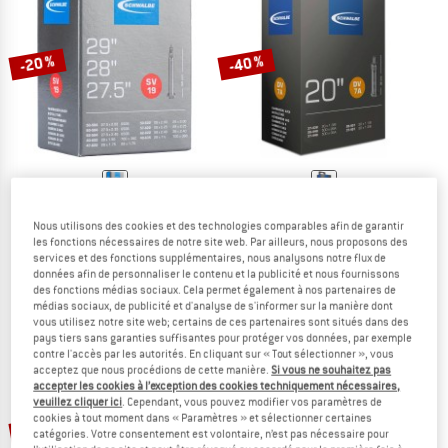
LE DÉSTOCKAGE
-20 %
-40 %
SCHWALBE
SCHWALBE
Nous utilisons des cookies et des technologies comparables afin de garantir
27,5''/28''/29'' (40/62-584/635) SV19
20'' (28/37-438/451) DV7A 32mm
les fonctions nécessaires de notre site web. Par ailleurs, nous proposons des
Chambre à air pour vélo
Chambre à air pour vélo
services et des fonctions supplémentaires, nous analysons notre flux de
données afin de personnaliser le contenu et la publicité et nous fournissons
9,90 €
7,92 €
8,90 €
5,34 €
des fonctions médias sociaux. Cela permet également à nos partenaires de
(0)
(0)
médias sociaux, de publicité et d'analyse de s'informer sur la manière dont
vous utilisez notre site web; certains de ces partenaires sont situés dans des
pays tiers sans garanties suffisantes pour protéger vos données, par exemple
contre l'accès par les autorités. En cliquant sur « Tout sélectionner », vous
acceptez que nous procédions de cette manière.
Si vous ne souhaitez pas
accepter les cookies à l’exception des cookies techniquement nécessaires,
veuillez cliquer ici
. Cependant, vous pouvez modifier vos paramètres de
cookies à tout moment dans « Paramètres » et sélectionner certaines
-20 %
-27 %
catégories. Votre consentement est volontaire, n’est pas nécessaire pour