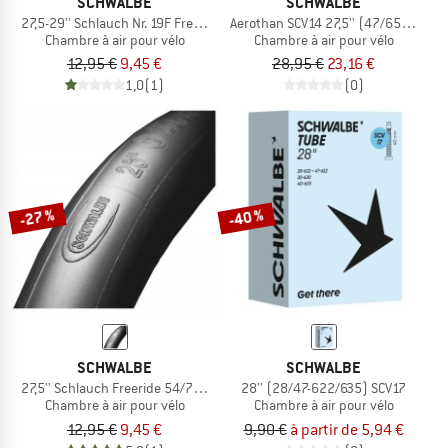
SCHWALBE
SCHWALBE
27,5-29'' Schlauch Nr. 19F Freeride 54/75-584/622
Aerothan SCV14 27,5'' (47/65-584)
Chambre à air pour vélo
Chambre à air pour vélo
12,95 €
9,45 €
28,95 €
23,16 €
1,0
(1)
(0)
-27 %
-40 %
SCHWALBE
SCHWALBE
27,5'' Schlauch Freeride 54/75-584 AV 21F
28'' (28/47-622/635) SCV17
Chambre à air pour vélo
Chambre à air pour vélo
12,95 €
9,45 €
9,90 €
à partir de 5,94 €