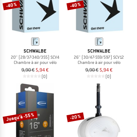
-40 %
-40 %
SCHWALBE
SCHWALBE
20'' (28/37-340/355) SCV4
26'' (30/47-559/597) SCV12
Chambre à air pour vélo
Chambre à air pour vélo
9,90 €
5,94 €
9,90 €
5,94 €
(0)
(0)
Jusqu'à -55 %
-20 %