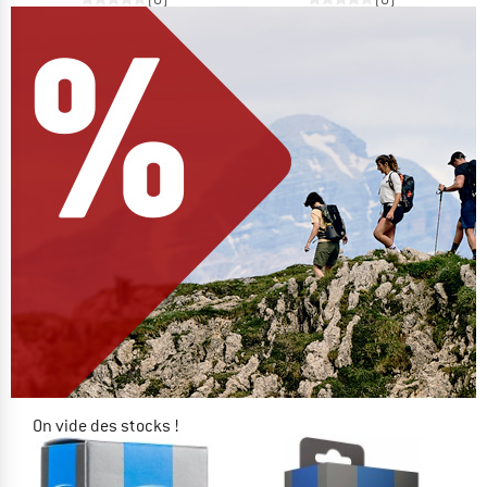
On vide des stocks !
JUSQU'À -60 %