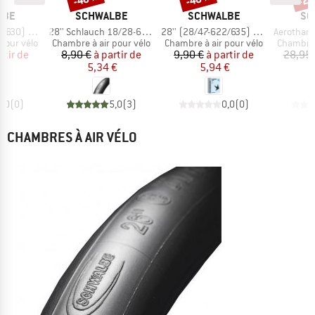
E
MARQUE
MARQUE
MA
LBE
SCHWALBE
SCHWALBE
SC
Article
Article
Article
0) SCV15
28'' Schlauch 18/28-622 22/25-630 SV 15
28'' (28/47-622/635) SCV17
Aerothan SCV1
Product group
Product group
Product 
pour vélo
Chambre à air pour vélo
Chambre à air pour vélo
Chambre 
ix
ix réduit
Prix
Prix réduit
Prix
Prix réduit
rtir de
8,90 €
à partir de
9,90 €
à partir de
28,95 
€
5,34 €
5,94 €
0,0
(
0
)
5,0
(
3
)
0,0
(
0
)
CHAMBRES À AIR VÉLO