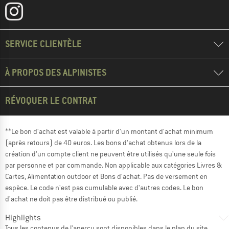
SERVICE CLIENTÈLE
À PROPOS DES ALPINISTES
RÉVOQUER LE CONTRAT
**Le bon d'achat est valable à partir d'un montant d'achat minimum
(après retours) de 40 euros. Les bons d'achat obtenus lors de la
création d'un compte client ne peuvent être utilisés qu'une seule fois
par personne et par commande. Non applicable aux catégories Livres &
Cartes, Alimentation outdoor et Bons d'achat. Pas de versement en
espèce. Le code n'est pas cumulable avec d'autres codes. Le bon
d'achat ne doit pas être distribué ou publié.
Highlights
Tous les contenus de l'aperçu sont disponibles dans le
plan du site
.