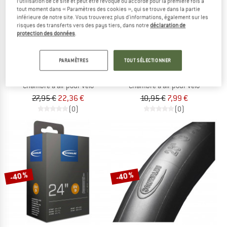
l’utilisation de ce site et peut être révoqué ou accordé pour la première fois à
tout moment dans « Paramètres des cookies », qui se trouve dans la partie
inférieure de notre site. Vous trouverez plus d'informations, également sur les
risques des transferts vers des pays tiers, dans notre
déclaration de
protection des données
.
PARAMÈTRES
TOUT SÉLECTIONNER
SCHWALBE
SCHWALBE
Aerothan SV15 Alu 28'' (23/32-622)
AV7C Extra Light 20'' (40/60-406)
Chambre à air pour vélo
Chambre à air pour vélo
27,95 €
22,36 €
10,95 €
7,99 €
(0)
(0)
-40 %
-40 %