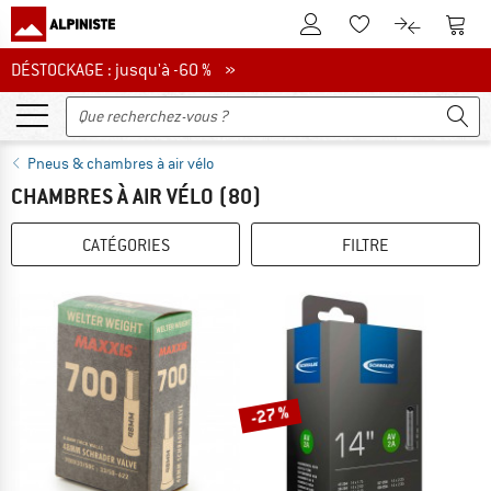
Vers le compte client
Vers 
Vers la liste d'env
Vers le com
DÉSTOCKAGE : jusqu'à -60 %
DÉSTOCKAGE : jusqu'à -60 % »
Pneus & chambres à air vélo
CHAMBRES À AIR VÉLO
(80)
CATÉGORIES
FILTRE
-27 %