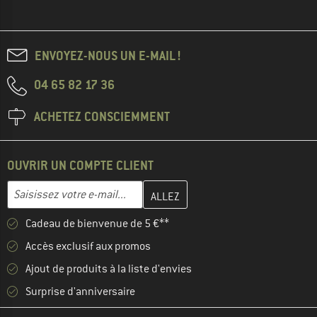
ENVOYEZ-NOUS UN E-MAIL !
04 65 82 17 36
ACHETEZ CONSCIEMMENT
OUVRIR UN COMPTE CLIENT
Entrez votre adresse e-mail ici et créez votre compte client à la 
Adresse e-mail
Cadeau de bienvenue de 5 €**
Accès exclusif aux promos
Ajout de produits à la liste d'envies
Surprise d'anniversaire