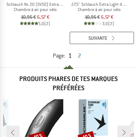
Schlauch Nr. 20 (SV50) Extra Light
27,5'' Schlauch Extra Light 40/62-6
Chambre à air pour vélo
Chambre à air pour vélo
10,95 €
6,57 €
10,95 €
6,57 €
5,0
(2)
3,0
(2)
SUIVANTE
1
Page:
2
PRODUITS PHARES DE TES MARQUES
PRÉFÉRÉES
-40 %
-40 %
-20
Remise
Remise
Rem