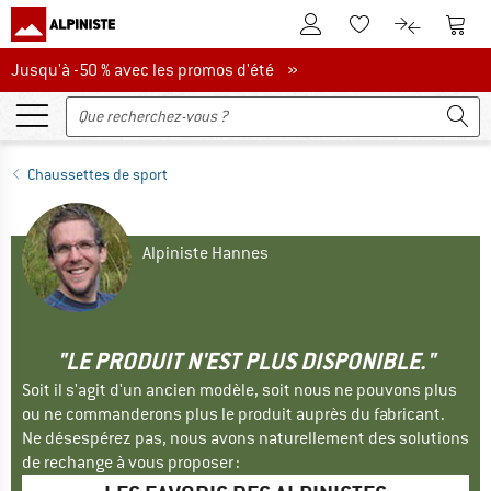
Vers le compte client
Vers 
Vers la liste d'env
Vers le com
Jusqu'à -50 % avec les promos d'été
Jusqu'à -50 % avec les promos d'été »
Chaussettes de sport
Alpiniste Hannes
"LE PRODUIT N'EST PLUS DISPONIBLE."
Soit il s'agit d'un ancien modèle, soit nous ne pouvons plus
ou ne commanderons plus le produit auprès du fabricant.
Ne désespérez pas, nous avons naturellement des solutions
de rechange à vous proposer :