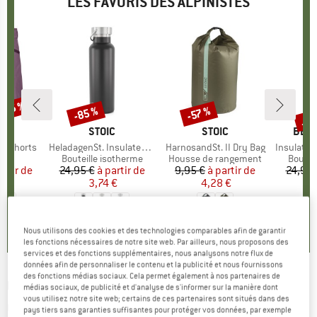
LES FAVORIS DES ALPINISTES
 -45 %
Jus
-85 %
-57 %
Remise
Remise
Rem
UE
OX
MARQUE
STOIC
MARQUE
STOIC
MAR
BER
o Shorts
Article
HeladagenSt. Insulated Stainless Steel Bottle 500
Article
HarnosandSt. II Dry Bag
Article
Insulated Stainle
uct group
Product group
Bouteille isotherme
Product group
Housse de rangement
Produc
Boutei
artir de
ix
ix réduit
24,95 €
à partir de
Prix
Prix réduit
9,95 €
à partir de
Prix
Prix réduit
24,95 
 €
3,74 €
4,28 €
+
1
,8
(
37
)
4,6
(
20
)
5,0
(
2
)
Nous utilisons des cookies et des technologies comparables afin de garantir
les fonctions nécessaires de notre site web. Par ailleurs, nous proposons des
services et des fonctions supplémentaires, nous analysons notre flux de
données afin de personnaliser le contenu et la publicité et nous fournissons
des fonctions médias sociaux. Cela permet également à nos partenaires de
ULVANG
-
Link Thin Crew Sock 2-Pack -
médias sociaux, de publicité et d'analyse de s'informer sur la manière dont
vous utilisez notre site web; certains de ces partenaires sont situés dans des
Chaussettes multifonctions
pays tiers sans garanties suffisantes pour protéger vos données, par exemple