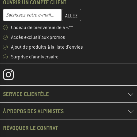
OUVRIR UN COMPTE CLIENT
Entrez votre adresse e-mail ici et créez votre compte client à la 
Adresse e-mail
Cadeau de bienvenue de 5 €**
Accès exclusif aux promos
Ajout de produits à la liste d'envies
Surprise d'anniversaire
SERVICE CLIENTÈLE
À PROPOS DES ALPINISTES
RÉVOQUER LE CONTRAT