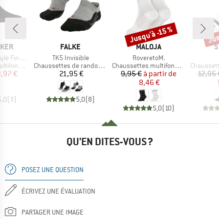
Jus
Jusqu'à -15 %
Remise
Rem
MARQUE
MARQUE
M
AKER
FALKE
MALOJA
S
Article
Article
uge No Show
TK5 Invisible
RoveretoM.
Product group
Product group
Product g
onctions
Chaussettes de randonnée
Chaussettes multifonctions
Chaussettes
ix
ix réduit
Prix
Prix
Prix réduit
,97 €
21,95 €
9,95 €
à partir de
12,95 
8,46 €
5,0
(
3
)
5,0
(
8
)
5,0
(
10
)
QU'EN DITES-VOUS ?
POSEZ UNE QUESTION
ÉCRIVEZ UNE ÉVALUATION
PARTAGER UNE IMAGE