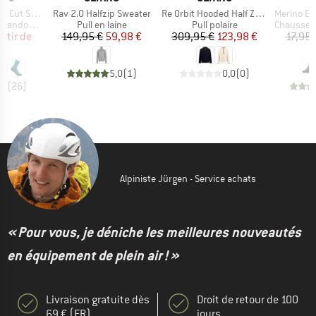
Article
Article
Article
ks II 2-Pack
Rav 2.0 Halfzip Sweater
Re Orbit Hooded Half Zip Wool Pile
Merino Everyday
Product group
Product group
Product g
andonnée
Pull en laine
Pull polaire
Chaussettes
ix
ix réduit
Prix
Prix réduit
Prix
Prix réduit
artir de
149,95 €
59,98 €
309,95 €
123,98 €
17,95 
€
1
5,0
(
1
)
0,0
(
0
)
,8
(
26
)
Alpiniste Jürgen - Service achats
« Pour vous, je déniche les meilleures nouveautés
en équipement de plein air ! »
Livraison gratuite dès
Droit de retour de 100
69 € (FR)
jours