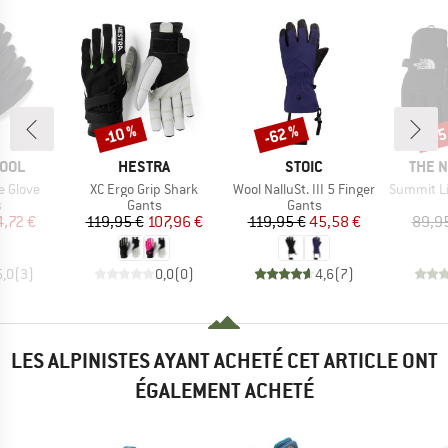
-62 %
-65
-10 %
Remise
Remise
Rem
MARQUE
MARQUE
MARQ
OOL
HESTRA
STOIC
THE 
Article
Article
Article
e Glove
XC Ergo Grip Shark
Wool NalluSt. III 5 Finger
Summit Lightw
ct group
Product group
Product group
s
Gants
Gants
ix
ix réduit
Prix
Prix réduit
Prix
Prix réduit
4,72 €
119,95 €
107,96 €
119,95 €
45,58 €
89,9
5,0
(
3
)
0,0
(
0
)
4,6
(
7
)
LES ALPINISTES AYANT ACHETÉ CET ARTICLE ONT
ÉGALEMENT ACHETÉ