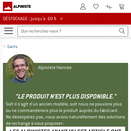
Vers le compte client
Vers 
Vers la liste d'env
Vers le com
DÉSTOCKAGE : jusqu'à -60 %
DÉSTOCKAGE : jusqu'à -60 % »
Gants
Alpiniste Hannes
"LE PRODUIT N'EST PLUS DISPONIBLE."
Soit il s'agit d'un ancien modèle, soit nous ne pouvons plus
ou ne commanderons plus le produit auprès du fabricant.
Ne désespérez pas, nous avons naturellement des solutions
de rechange à vous proposer :