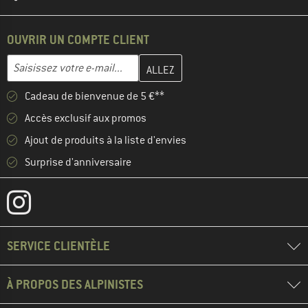
OUVRIR UN COMPTE CLIENT
Entrez votre adresse e-mail ici et créez votre compte client à la 
Adresse e-mail
Cadeau de bienvenue de 5 €**
Accès exclusif aux promos
Ajout de produits à la liste d'envies
Surprise d'anniversaire
SERVICE CLIENTÈLE
À PROPOS DES ALPINISTES