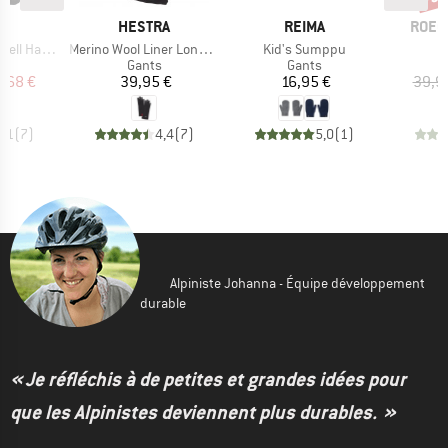
QUE
MARQUE
MARQUE
MARQ
C
HESTRA
REIMA
ROEC
Article
Article
A
Half Finger
Merino Wool Liner Long 5 Finger
Kid's Sumppu
ct group
Product group
Product group
s
Gants
Gants
ix
ix réduit
Prix
Prix
4,68 €
39,95 €
16,95 €
39,9
3,1
(
7
)
4,4
(
7
)
5,0
(
1
)
Alpiniste Johanna - Équipe développement
durable
« Je réfléchis à de petites et grandes idées pour
que les Alpinistes deviennent plus durables. »