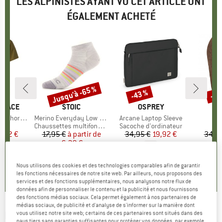
LES ALPINISTES AYANT VU CET ARTICLE ONT
ÉGALEMENT ACHETÉ
Jusqu'à -65 %
-43 %
-15
Remise
Remise
Rem
 FACE
MARQUE
STOIC
MARQUE
OSPREY
e Graphic Tee
Article
Merino Everyday Low Socks
Article
Arcane Laptop Sleeve
Art
Ou
ct group
t
Product group
Chaussettes multifonctions
Product group
Sacoche d'ordinateur
P
S
ix
ix réduit
2,72 €
17,95 €
à partir de
Prix
Prix réduit
34,95 €
Prix
Prix réduit
19,92 €
34,9
6,28 €
5,0
(
2
)
0,0
(
0
)
Nous utilisons des cookies et des technologies comparables afin de garantir
4,5
(
52
)
les fonctions nécessaires de notre site web. Par ailleurs, nous proposons des
services et des fonctions supplémentaires, nous analysons notre flux de
données afin de personnaliser le contenu et la publicité et nous fournissons
des fonctions médias sociaux. Cela permet également à nos partenaires de
médias sociaux, de publicité et d'analyse de s'informer sur la manière dont
REUSCH
-
vous utilisez notre site web; certains de ces partenaires sont situés dans des
Track-X Touch-Tec - Gants
pays tiers sans garanties suffisantes pour protéger vos données, par exemple