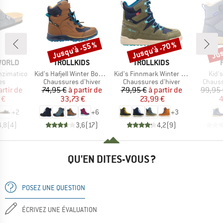
Jusqu'à -55 %
Jusqu'à -70 %
Jus
Remise
Remise
Rem
MARQUE
MARQUE
WORLD
TROLLKIDS
TROLLKIDS
Article
Article
Artic
nzimatico
Kid's Hafjell Winter Boots XT
Kid's Finnmark Winter Boots
Kid'
t group
Product group
Product group
Produc
es
Chaussures d'hiver
Chaussures d'hiver
Chauss
ix
ix réduit
Prix
Prix réduit
Prix
Prix réduit
artir de
74,95 €
à partir de
79,95 €
à partir de
99,95 
 €
33,73 €
23,99 €
4
+
2
+
6
+
3
4,8
(
4
)
3,6
(
17
)
4,2
(
9
)
QU'EN DITES-VOUS ?
POSEZ UNE QUESTION
ÉCRIVEZ UNE ÉVALUATION