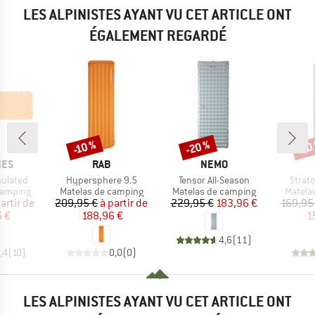
LES ALPINISTES AYANT VU CET ARTICLE ONT
ÉGALEMENT REGARDÉ
-20 %
-10 %
-10
Remise
Remise
Rem
E
MARQUE
MARQUE
NES
RAB
NEMO
Article
Article
Article
sulated
Hypersphere 9.5
Tensor All-Season
Strat
up
Product group
Product group
Produc
camping
Matelas de camping
Matelas de camping
Matela
ix
ix réduit
Prix
Prix réduit
Prix
Prix réduit
artir de
209,95 €
à partir de
229,95 €
183,96 €
169,95
6 €
188,96 €
1
4,6
(
11
)
,4
(
10
)
0,0
(
0
)
LES ALPINISTES AYANT VU CET ARTICLE ONT