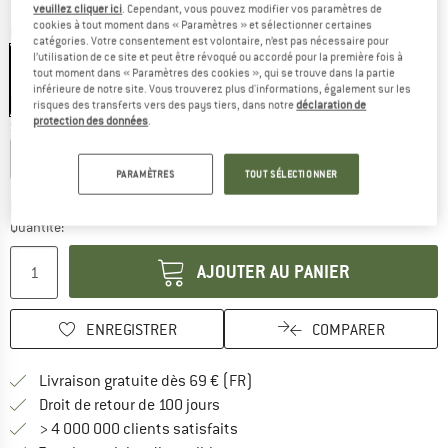
veuillez cliquer ici
. Cependant, vous pouvez modifier vos paramètres de
cookies à tout moment dans « Paramètres » et sélectionner certaines
Couleur:
Marmalade
catégories. Votre consentement est volontaire, n’est pas nécessaire pour
l’utilisation de ce site et peut être révoqué ou accordé pour la première fois à
tout moment dans « Paramètres des cookies », qui se trouve dans la partie
inférieure de notre site. Vous trouverez plus d'informations, également sur les
-10 %
risques des transferts vers des pays tiers, dans notre
déclaration de
protection des données
.
Sélectionner taille:
Regular
Regular Wide
Long Wide
PARAMÈTRES
TOUT SÉLECTIONNER
Le lien s'ouvre dans une boîte
Délai de livraison: 3-5 jours ouvrables
Quantité:
AJOUTER AU PANIER
ENREGISTRER
COMPARER
Trouve les infos sur la livrais
Livraison gratuite dès 69 € (FR)
Trouve les informations de paiemen
Droit de retour de 100 jours
> 4 000 000 clients satisfaits