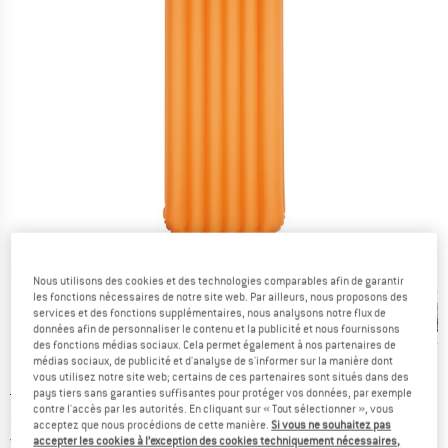
Photos détaillées
Nous utilisons des cookies et des technologies comparables afin de garantir
les fonctions nécessaires de notre site web. Par ailleurs, nous proposons des
services et des fonctions supplémentaires, nous analysons notre flux de
données afin de personnaliser le contenu et la publicité et nous fournissons
des fonctions médias sociaux. Cela permet également à nos partenaires de
médias sociaux, de publicité et d'analyse de s'informer sur la manière dont
vous utilisez notre site web; certains de ces partenaires sont situés dans des
Prix initial :
Prix:
269,95
€
pays tiers sans garanties suffisantes pour protéger vos données, par exemple
contre l'accès par les autorités. En cliquant sur « Tout sélectionner », vous
à partir de
242,96
€
TVA incl.
acceptez que nous procédions de cette manière.
Si vous ne souhaitez pas
France. Informations sur les frais de l
Livraison gratuite
(FR)
accepter les cookies à l’exception des cookies techniquement nécessaires,