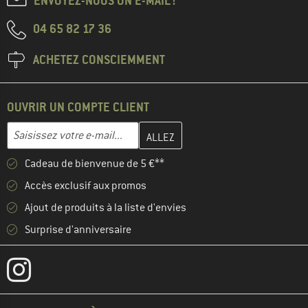
ENVOYEZ-NOUS UN E-MAIL !
04 65 82 17 36
ACHETEZ CONSCIEMMENT
OUVRIR UN COMPTE CLIENT
Entrez votre adresse e-mail ici et créez votre compte client à la 
Adresse e-mail
Cadeau de bienvenue de 5 €**
Accès exclusif aux promos
Ajout de produits à la liste d'envies
Surprise d'anniversaire