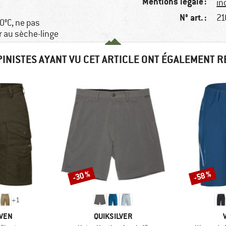
Mentions légale :
in
N° art. :
21
0°C, ne pas
r au sèche-linge
PINISTES AYANT VU CET ARTICLE ONT ÉGALEMENT 
-30 %
-58 %
Remise
Remise
+
1
MARQUE
ÄVEN
QUIKSILVER