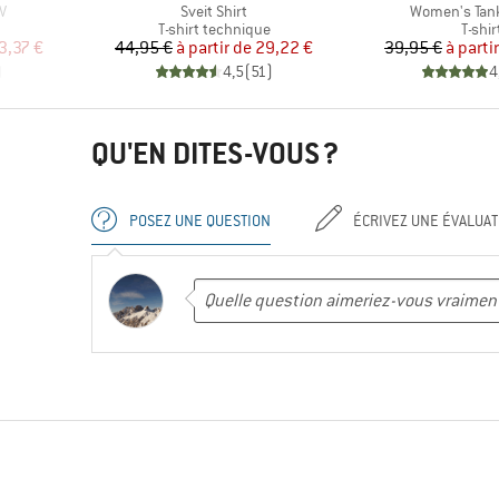
Article
Article
V
Sveit Shirt
Women's Tan
oup
Product group
Produ
T-shirt technique
T-shir
duit
Prix
Prix réduit
Pr
Pr
3,37 €
44,95 €
à partir de
29,22 €
39,95 €
à parti
)
4,5
(
51
)
4
QU'EN DITES-VOUS ?
POSEZ UNE QUESTION
ÉCRIVEZ UNE ÉVALUAT