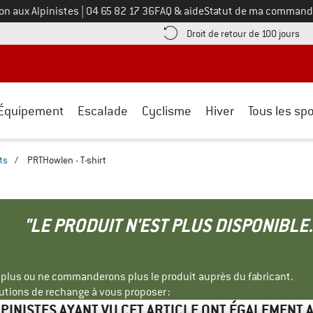
Appelez-nous au
on aux Alpinistes
|
04 65 82 17 36
FAQ & aide
Statut de ma command
e les informations de paiement ici ! Ouvre une boîte d'information
Tro
Droit de retour de 100 jours
Équipement
Escalade
Cyclisme
Hiver
Tous les spo
ts
/
PRTHowlen - T-shirt
"LE PRODUIT N'EST PLUS DISPONIBLE.
s plus ou ne commanderons plus le produit auprès du fabricant.
tions de rechange à vous proposer :
LPINISTES AYANT VU CET ARTICLE ONT ÉGALEMENT 