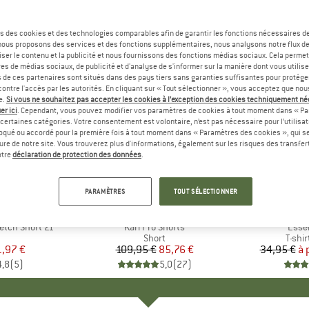
s des cookies et des technologies comparables afin de garantir les fonctions nécessaires de
, nous proposons des services et des fonctions supplémentaires, nous analysons notre flux d
ser le contenu et la publicité et nous fournissons des fonctions médias sociaux. Cela perme
es de médias sociaux, de publicité et d'analyse de s'informer sur la manière dont vous utilise
s de ces partenaires sont situés dans des pays tiers sans garanties suffisantes pour protég
ontre l'accès par les autorités. En cliquant sur « Tout sélectionner », vous acceptez que no
e.
Si vous ne souhaitez pas accepter les cookies à l’exception des cookies techniquement n
er ici
. Cependant, vous pouvez modifier vos paramètres de cookies à tout moment dans « Pa
certaines catégories. Votre consentement est volontaire, n’est pas nécessaire pour l’utilisati
oqué ou accordé pour la première fois à tout moment dans « Paramètres des cookies », qui se
eure de notre site. Vous trouverez plus d'informations, également sur les risques des transfe
Jusqu'à 
-22 %
Remise
Remise
otre
déclaration de protection des données
.
+
3
PARAMÈTRES
TOUT SÉLECTIONNER
UE
OM
MARQUE
FJÄLLRÄVEN
etch Short 21
Article
Karl Pro Shorts
Artic
Essen
uct group
Product group
Short
Produ
T-shi
ix
ix réduit
1,97 €
109,95 €
Prix
Prix réduit
85,76 €
34,95 €
à 
4,8
(
5
)
5,0
(
27
)