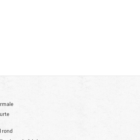
rmale
urte
l rond