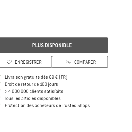
PLUS DISPONIBLE
ENREGISTRER
COMPARER
Trouve les infos sur la livraison 
Livraison gratuite dès 69 € (FR)
Trouve les informations de paiement i
Droit de retour de 100 jours
> 4 000 000 clients satisfaits
Tous les articles disponibles
Trouve toutes les infos
Protection des acheteurs de Trusted Shops