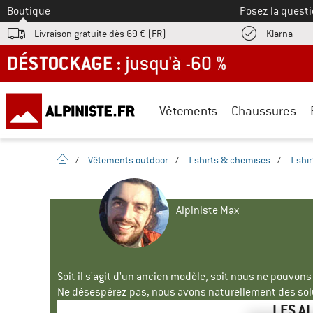
Vers le
Boutique
Posez la questi
Trouv
Livraison gratuite dès 69 € (FR)
Klarna
DÉSTOCKAGE : jusqu'à -60 %
Vêtements
Chaussures
Page d'accueil
/
Vêtements outdoor
/
T-shirts & chemises
/
T-shir
Alpiniste Max
Soit il s'agit d'un ancien modèle, soit nous ne pouvon
Ne désespérez pas, nous avons naturellement des solu
LES A