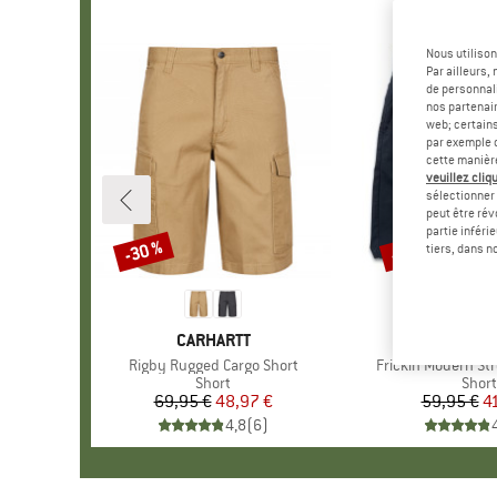
Nous utilison
Par ailleurs
de personnali
nos partenair
web; certain
par exemple c
cette manièr
veuillez cliqu
sélectionner 
peut être rév
partie inféri
-30 %
-30 %
Remise
Remise
tiers, dans n
MARQUE
CARHARTT
MARQ
VOLC
Article
Rigby Rugged Cargo Short
Article
Frickin Modern Str
Product group
Short
Prod
Short
69,95 €
Prix
Prix réduit
48,97 €
59,95 €
Pr
Pr
4
4,8
(
6
)