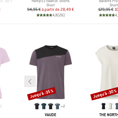
Article
Article
. Top II
Hemp53 ValenSt. Shorts
Barents Pro
oup
Product group
Prod
Short
Short
duit
Prix
Prix réduit
Pr
Pr
€
94,95 €
à partir de
28,49 €
129,95 €
1
)
4,8
(
26
)
4
Jusqu'à -35 %
Jusqu'à -30 %
Remise
Remise
2
+
2
MARQUE
MARQUE
VAUDE
THE NORTH