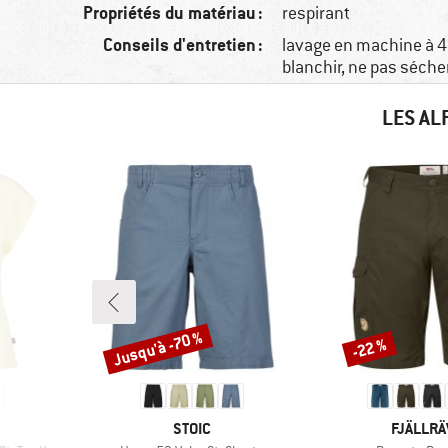
Propriétés du matériau :
respirant
Conseils d'entretien :
lavage en machine à 4
blanchir, ne pas séche
LES AL
Jusqu'à -70 %
-22 %
Remise
Remise
MARQUE
MARQUE
STOIC
FJÄLLR