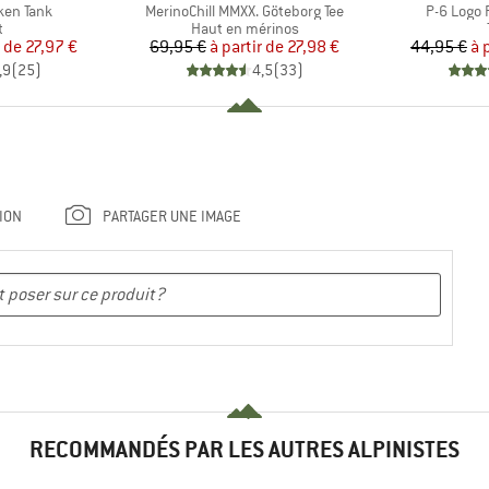
Article
Article
ken Tank
MerinoChill MMXX. Göteborg Tee
P-6 Logo 
ct group
Product group
t
Haut en mérinos
ix
ix réduit
Prix
Prix réduit
r de
27,97 €
69,95 €
à partir de
27,98 €
44,95 €
à 
,9
(
25
)
4,5
(
33
)
ION
PARTAGER UNE IMAGE
RECOMMANDÉS PAR LES AUTRES ALPINISTES