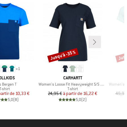
Jusqu'à -35 %
Jusq
Remise
Remi
+
1
RQUE
MARQUE
OLLKIDS
CARHARTT
le
Article
Article
s Bergen T
Women's Loose Fit Heavyweight S/S Pocket Cotton
Women's Ga
Product group
Product group
T-shirt
T-shirt
Prix
Prix réduit
Prix
Prix réduit
partir de
10,33 €
24,95 €
à partir de
16,22 €
49,95
5,0
(
8
)
5,0
(
2
)