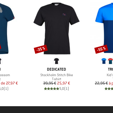
-35 %
-55 %
Remise
Remise
QUE
MARQUE
MA
N
DEDICATED
TR
Article
Artic
lossom
Stockholm Stitch Bike
Kid'
ct group
Product group
t
T-shirt
ix
ix réduit
Prix
Prix réduit
r de
27,97 €
39,95 €
25,97 €
22,95 €
à 
5,0
(
1
)
5,0
(
1
)