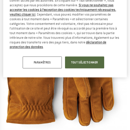
contre l'accès par les autorités. En cliquant sur « Tout sélectionner », vous
acceptez que nous procédions de cette manière.
Si vous ne souhaitez pas
(0)
accepter les cookies à l’exception des cookies techniquement nécessaires,
veuillez cliquer ici
. Cependant, vous pouvez modifier vos paramètres de
cookies à tout moment dans « Paramètres » et sélectionner certaines
catégories. Votre consentement est volontaire, n’est pas nécessaire pour
l’utilisation de ce site et peut être révoqué ou accordé pour la première fois à
tout moment dans « Paramètres des cookies », qui se trouve dans la partie
inférieure de notre site. Vous trouverez plus d'informations, également sur les
risques des transferts vers des pays tiers, dans notre
déclaration de
protection des données
.
PARAMÈTRES
TOUT SÉLECTIONNER