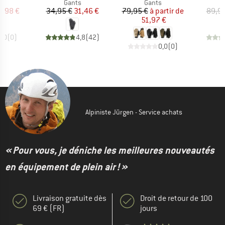
ct group
Product group
Product group
s
Gants
Gants
ix
ix réduit
Prix
Prix réduit
Prix
Prix réduit
7,98 €
34,95 €
31,46 €
79,95 €
à partir de
89,95
51,97 €
0,0
(
0
)
4,8
(
42
)
0,0
(
0
)
Alpiniste Jürgen - Service achats
« Pour vous, je déniche les meilleures nouveautés
en équipement de plein air ! »
Livraison gratuite dès
Droit de retour de 100
69 € (FR)
jours