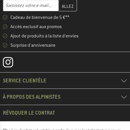
Entrez votre adresse e-mail ici et créez votre compte client à la 
Adresse e-mail
Cadeau de bienvenue de 5 €**
Accès exclusif aux promos
Ajout de produits à la liste d'envies
Surprise d'anniversaire
SERVICE CLIENTÈLE
À PROPOS DES ALPINISTES
RÉVOQUER LE CONTRAT