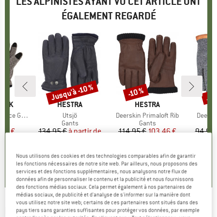
LES ALPINISTES AYANT VU CET ARTICLE ONT
ÉGALEMENT REGARDÉ
Jus
Jusqu'à -10 %
-10 %
Remise
Remise
Rem
PEAK
MARQUE
HESTRA
MARQUE
HESTRA
M
H
ce Gloves
Article
Utsjö
Article
Deerskin Primaloft Rib
Article
Deerski
ct group
s
Product group
Gants
Product group
Gants
ix
ix réduit
,58 €
134,95 €
à partir de
Prix
Prix réduit
114,95 €
Prix
Prix réduit
103,46 €
94,95 
121,46 €
7
+
1
+
3
Nous utilisons des cookies et des technologies comparables afin de garantir
5,0
(
5
)
4,4
(
11
)
les fonctions nécessaires de notre site web. Par ailleurs, nous proposons des
4,6
(
34
)
services et des fonctions supplémentaires, nous analysons notre flux de
données afin de personnaliser le contenu et la publicité et nous fournissons
des fonctions médias sociaux. Cela permet également à nos partenaires de
médias sociaux, de publicité et d'analyse de s'informer sur la manière dont
vous utilisez notre site web; certains de ces partenaires sont situés dans des
HESTRA
-
Viljar - Gants
pays tiers sans garanties suffisantes pour protéger vos données, par exemple