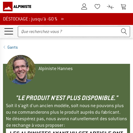
Vers le compte client
Vers 
Vers la liste d'env
Vers le com
DÉSTOCKAGE : jusqu'à -60 %
DÉSTOCKAGE : jusqu'à -60 % »
Gants
Alpiniste Hannes
"LE PRODUIT N'EST PLUS DISPONIBLE."
Soit il s'agit d'un ancien modèle, soit nous ne pouvons plus
ou ne commanderons plus le produit auprès du fabricant.
Ne désespérez pas, nous avons naturellement des solutions
de rechange à vous proposer :