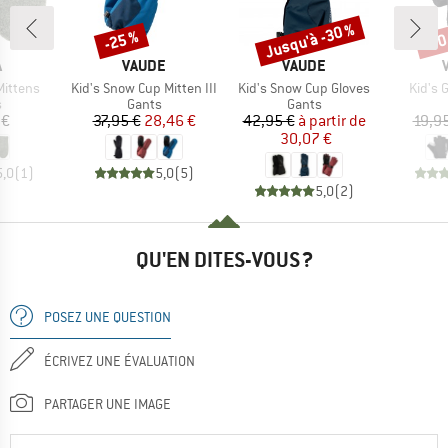
Jusqu'à -30 %
-25 %
-30
Remise
Remise
Rem
QUE
MARQUE
MARQUE
A
VAUDE
VAUDE
Article
Article
Article
Mittens
Kid's Snow Cup Mitten III
Kid's Snow Cup Gloves
Kid's 
ct group
Product group
Product group
s
Gants
Gants
ix
Prix
Prix réduit
Prix
Prix réduit
 €
37,95 €
28,46 €
42,95 €
à partir de
19,9
30,07 €
5,0
(
1
)
5,0
(
5
)
5,0
(
2
)
QU'EN DITES-VOUS ?
POSEZ UNE QUESTION
ÉCRIVEZ UNE ÉVALUATION
PARTAGER UNE IMAGE