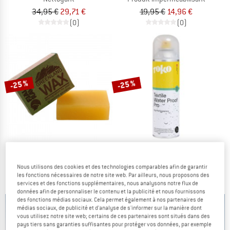
34,95 €
29,71 €
19,95 €
14,96 €
(0)
(0)
-25 %
-25 %
FJÄLLRÄVEN
TOKO
Greenland Wax
Care Textile Water Proof Pro
Cire d'imprégnation
Produit imperméabilisant
Nous utilisons des cookies et des technologies comparables afin de garantir
les fonctions nécessaires de notre site web. Par ailleurs, nous proposons des
9,95 €
7,46 €
13,95 €
10,46 €
services et des fonctions supplémentaires, nous analysons notre flux de
4,7
(61)
(0)
données afin de personnaliser le contenu et la publicité et nous fournissons
des fonctions médias sociaux. Cela permet également à nos partenaires de
médias sociaux, de publicité et d'analyse de s'informer sur la manière dont
vous utilisez notre site web; certains de ces partenaires sont situés dans des
pays tiers sans garanties suffisantes pour protéger vos données, par exemple