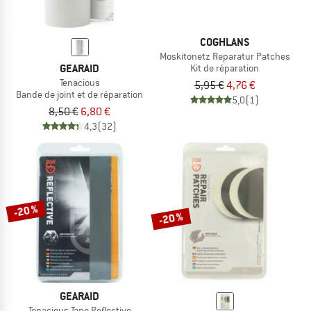
COGHLANS
Moskitonetz Reparatur Patches
GEARAID
Kit de réparation
Tenacious
5,95 €
4,76 €
Bande de joint et de réparation
5,0
(1)
8,50 €
6,80 €
4,3
(32)
-20 %
-20 %
GEARAID
Tenacious Tape Reflective