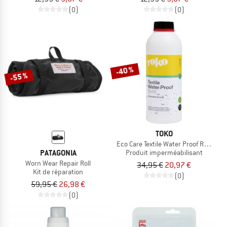
(0)
(0)
-40 %
-55 %
TOKO
Eco Care Textile Water Proof Refill
PATAGONIA
Produit imperméabilisant
Worn Wear Repair Roll
34,95 €
20,97 €
Kit de réparation
(0)
59,95 €
26,98 €
(0)