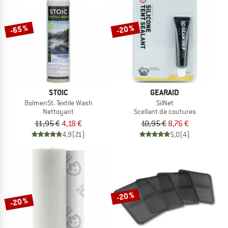
-65 %
-20 %
STOIC
GEARAID
BolmenSt. Textile Wash
SilNet
Nettoyant
Scellant de coutures
11,95 €
4,18 €
10,95 €
8,76 €
4,9
(21)
5,0
(4)
-20 %
-20 %