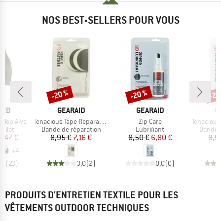
NOS BEST-SELLERS POUR VOUS
-20 %
-20 %
-20
Remise
Remise
Rem
MARQUE
MARQUE
M
TED
GEARAID
GEARAID
G
Article
Article
Article
 Top Alva
Tenacious Tape Reparatur Flicken
Zip Care
Tenacious Tape
roup
Product group
Product group
Produc
illot
Bande de réparation
Lubrifiant
Bande 
ix
ix réduit
Prix
Prix réduit
Prix
Prix réduit
2,47 €
8,95 €
7,16 €
8,50 €
6,80 €
8,9
+
4
,6
(
23
)
3,0
(
2
)
0,0
(
0
)
PRODUITS D'ENTRETIEN TEXTILE POUR LES
VÊTEMENTS OUTDOOR TECHNIQUES