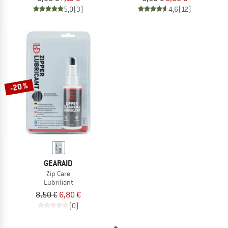
5,0
(3)
4,6
(12)
-20 %
GEARAID
Zip Care
Lubrifiant
8,50 €
6,80 €
(0)