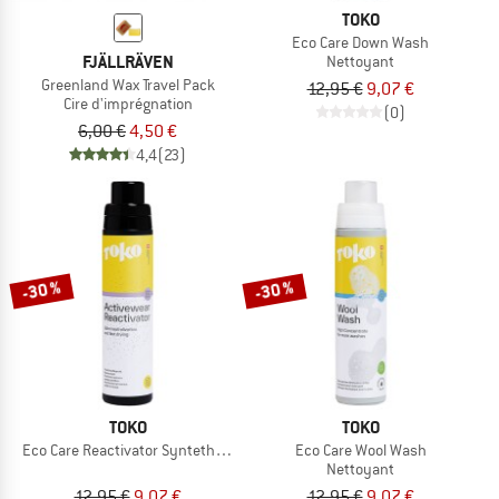
TOKO
Eco Care Down Wash
FJÄLLRÄVEN
Nettoyant
Greenland Wax Travel Pack
12,95 €
9,07 €
Cire d'imprégnation
(0)
6,00 €
4,50 €
4,4
(23)
-30 %
-30 %
TOKO
TOKO
Eco Care Reactivator Syntethic Base Layer
Eco Care Wool Wash
Nettoyant
12,95 €
9,07 €
12,95 €
9,07 €