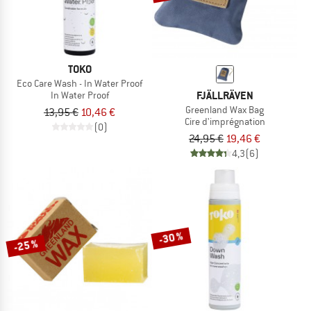
TOKO
Eco Care Wash - In Water Proof
FJÄLLRÄVEN
In Water Proof
Greenland Wax Bag
13,95 €
10,46 €
Cire d'imprégnation
(0)
24,95 €
19,46 €
4,3
(6)
-30 %
-25 %