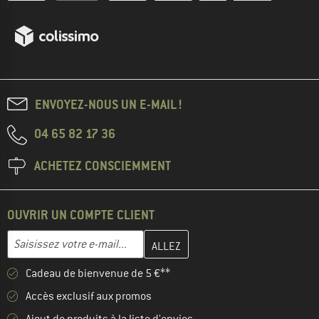
ENVOYEZ-NOUS UN E-MAIL !
04 65 82 17 36
ACHETEZ CONSCIEMMENT
OUVRIR UN COMPTE CLIENT
Entrez votre adresse e-mail ici et créez votre compte client à la 
Saisissez votre e-mail...
Cadeau de bienvenue de 5 €**
Accès exclusif aux promos
Ajout de produits à la liste d'envies